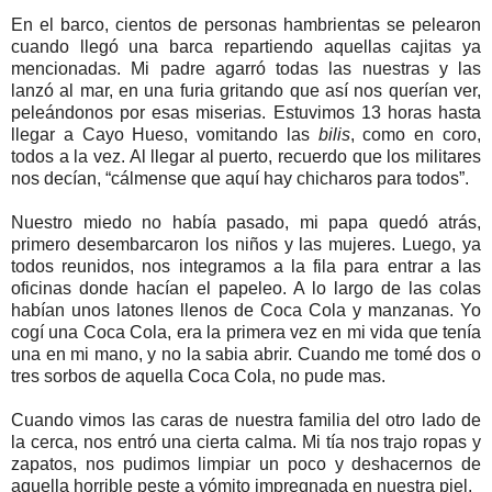
En el barco, cientos de personas hambrientas se pelearon
cuando llegó una barca repartiendo aquellas cajitas ya
mencionadas. Mi padre agarró todas las nuestras y las
lanzó al mar, en una furia gritando que así nos querían ver,
peleándonos por esas miserias. Estuvimos 13 horas hasta
llegar a Cayo Hueso, vomitando las
bilis
, como en coro,
todos a la vez. Al llegar al puerto, recuerdo que los militares
nos decían, “cálmense que aquí hay chicharos para todos”.
Nuestro miedo no había pasado, mi papa quedó atrás,
primero desembarcaron los niños y las mujeres. Luego, ya
todos reunidos, nos integramos a la fila para entrar a las
oficinas donde hacían el papeleo. A lo largo de las colas
habían unos latones llenos de Coca Cola y manzanas. Yo
cogí una Coca Cola, era la primera vez en mi vida que tenía
una en mi mano, y no la sabia abrir. Cuando me tomé dos o
tres sorbos de aquella Coca Cola, no pude mas.
Cuando vimos las caras de nuestra familia del otro lado de
la cerca, nos entró una cierta calma. Mi tía nos trajo ropas y
zapatos, nos pudimos limpiar un poco y deshacernos de
aquella horrible peste a vómito impregnada en nuestra piel.