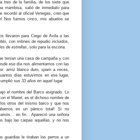
a tres de la familia, de los siete que
na mambisa, salió de inmediato para
le recordó al oficial Venegas, creo que
e! Nos fuimos cinco, mis abuelos se
os llevaron para Ciego de Avila a las
blo, con mitines de repudio incluidos,
les de estrellas
, solo para la escoria.
ue tenían una casa de campaña y con
esde ese día nos alimentamos con las
or: arroz blanco duro,
spam
a veces,
uantos días estuvimos en ese lugar,
umplió sus 33 años en aquel lugar.
bajo el nombre del Barco asignado. Lo
 con el Mariel, es el dichoso nombre de
los otros del mismo barco y que nos
tábamos en un pánico total! Si no
vamos… en fin… Apareció una señora
s bajo las carpas aquellas, y no nos
s guardias le tiraban los perros a un