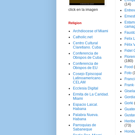
Enriq
(14)
click en la imagen
Entrev
Ernes
Estam
Religion
camag
Archdiocese of Miami
Faust
Catholic.net
Felix 
Centro Cultural
Félix 
Claretiano. Cuba
Fidel 
Conferencia de
Floren
Obispos de Cuba
(180)
Conferencia de
Food
Obispos de EU
Foto
(
Cosejo Episcopal
Latinoamericano.
Franci
CELAM
Frank
Ecclesia Digital
Gisel
Ermita de La Caridad.
Gordi
Miami
Gorki
Espacio Laical.
Habana
Guate
Palabra Nueva.
Gusta
Habana
Herib
Parroquias de
(73)
Sabaneque
Hondu