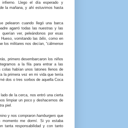
infierno. Llego el día esperado y
de la mañana, y ahí estuvimos hasta
se pelearon cuando llegó una barca
padre agarró todas las nuestras y las
s querían ver, peleándonos por esas
o Hueso, vomitando las
bilis
, como en
que los militares nos decían, “cálmense
rás, primero desembarcaron los niños
tegramos a la fila para entrar a las
s colas habían unos latones llenos de
 la primera vez en mi vida que tenía
omé dos o tres sorbos de aquella Coca
lado de la cerca, nos entró una cierta
imos limpiar un poco y deshacernos de
ra piel.
camino y nos compraron
hamburgers
que
n momento me dormí. Si yo estaba
 tanta responsabilidad y con tanto