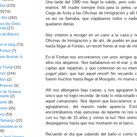
Una tarde del 1980 nos llegó la salida, pero solo 
bia
(233)
eramos. Mi madre siempre lista para la pelea, u
(9270)
Ciego de Avila a las Oficinas de Inmigración y allí 
 film
(182)
se así se llamaba, que viajábamos todos o nadi
os (by Delio
quedaron detrás.
ral)
(27)
 de Blanco
Nos vinieron a recoger en un carro a la casa y n
Oficinas de Inmigración y de ahí, de pueblo en pue
en el blog
(73)
hasta llegar al Fontan, un
resort
frente al mar de
mi
Fortun
(7)
rio Borroto Jr.
En el Fontan nos encontramos con unos amigos q
ellos nos alojamos. Nos bañabamos en el mar, y d
d Trump
(15)
cajitas
que repartían, y que contenían en su interi
Amor
(244)
yogurt plain
, que lujo aquel
resort
! No recuerdo c
fueron muchos hasta llegar al Mosquito, mi mama c
tion
(2)
 Riverón
(5)
Allí nos albergaron bajo carpas, y nos agruparon 
so de Susana
único que no logro recordar, de todo lo relacionado
mante
(2)
aquel camaronero. Nos dijeron que buscáramos a 
canto
(8)
agrupáramos, del nuestro nadie aparecía. Es
iones
(45)
encontrábamos más personas de repente no nos 
ons
(53)
con su hijo de 15 años y vimos la luz! Nos unimo
 Tamargo
(22)
despegamos hasta que nos montaron en el barco.
olumbie en el
39)
Recuerdo el día que saliendo del baño vi como lo