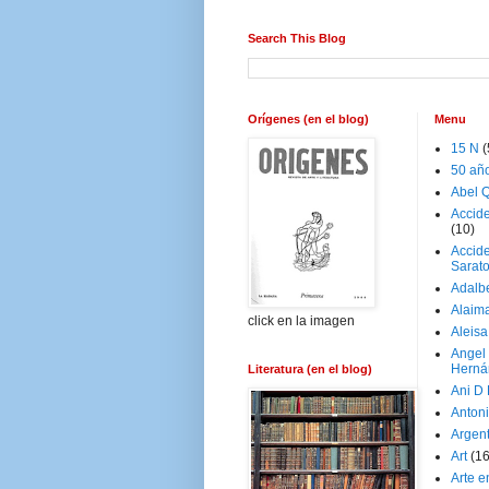
Search This Blog
Orígenes (en el blog)
Menu
15 N
(
50 añ
Abel Q
Accid
(10)
Accide
Sarat
Adalb
Alaim
click en la imagen
Aleisa
Angel
Herná
Literatura (en el blog)
Ani D
Antoni
Argen
Art
(1
Arte e