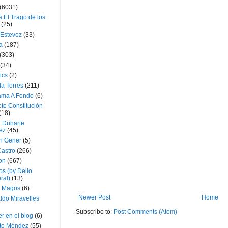
(6031)
 El Trago de los
(25)
 Estevez
(33)
a
(187)
(303)
(34)
ics
(2)
a Torres
(211)
ama A Fondo
(6)
to Constitución
(18)
l Duharte
ez
(45)
 Gener
(5)
Castro
(266)
on
(667)
os (by Delio
ral)
(13)
 Magos
(6)
Newer Post
Home
ldo Miravelles
Subscribe to:
Post Comments (Atom)
r en el blog
(6)
to Méndez
(55)