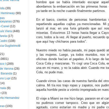
ue José Varona
hombre que se había intentado escapar aquel 
abordamos la embarcación en las primeras horas 
ista
(39)
ya tarde en la noche cuando finalmente partimos.
t Heminway
(90)
pas
En el barco, cientos de personas hambrientas 
üeyanas
(376)
repartiendo aquellas cajitas ya mencionadas. Mi 
o Canel
(12)
lanzó al mar, en una furia gritando que así no
Luis Viera
(448)
miserias. Estuvimos 13 horas hasta llegar a Cay
Varela
(17)
coro, todos a la vez. Al llegar al puerto, recuerdo 
Castro
(108)
que aquí hay chicharos para todos”.
cia Guglielmotti
Nuestro miedo no había pasado, mi papa quedó at
(21)
y las mujeres. Luego, ya todos reunidos, nos in
10801)
oficinas donde hacían el papeleo. A lo largo de la
Coca Cola y manzanas. Yo cogí una Coca Cola, era
sco I
(289)
una en mi mano, y no la sabia abrir. Cuando me t
 de Varona
(28)
Cola, no pude mas.
a Baranda
(1)
ano Lupi
(15)
Cuando vimos las caras de nuestra familia del otro 
(14)
calma. Mi tía nos trajo ropas y zapatos, nos pud
mala
(9)
aquella horrible peste a vómito impregnada en nuest
v
(23)
erto Hernandez
El viaje a Miami se me hizo largo, pararon en el 
no pudimos comer tampoco. Creo que en algú
ras
(100)
agotado, como estarían mi madre y mi padre con