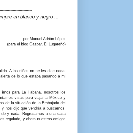
---------------------------
iempre en blanco y negro ...
por Manuel Adrián López
(para el blog Gaspar, El Lugareño)
lida. A los niños no se les dice nada,
 alerta de lo que estaba pasando a mi
e irnos para La Habana, nosotros los
eníamos visas para viajar a México y
mos de la situación de la Embajada del
 y nos dijo que vendría a buscarnos.
ndo y nada. Regresamos a una casa
os regalado, y ahora nuestros amigos