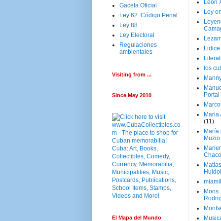
Leon 
Gaceta Oficial
Ley en
Ley 62. Código Penal
Leyen
Ley 88
Cama
Ley Electoral
Lezam
Regulaciones
Lidic
ambientales
Litera
los c
Visiting from ...
Manny
Manue
Portal
Since May 2010
Marco
Maria 
(11)
María
Muzio
Marie
Chaco
Matía
Huido
miami
Mons. 
Rodri
Monts
El Mapa del Mundo
Music