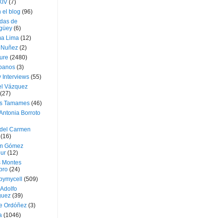
XIV
(7)
 el blog
(96)
das de
güey
(6)
a Lima
(12)
e Nuñez
(2)
ture
(2480)
ubanos
(3)
 Interviews
(55)
l Vázquez
(27)
s Tamames
(46)
Antonia Borroto
 del Carmen
(16)
m Gómez
ur
(12)
s Montes
bro
(24)
bymycell
(509)
Adolfo
guez
(39)
e Ordóñez
(3)
a
(1046)