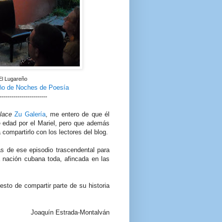
El Lugareño
ño de Noches de Poesía
------------------------
place
Zu Galería
, me entero de que él
de edad por el Mariel, pero que además
compartirlo con los lectores del blog.
 de ese episodio trascendental para
a nación cubana toda, afincada en las
sto de compartir parte de su historia
Joaquín Estrada-Montalván