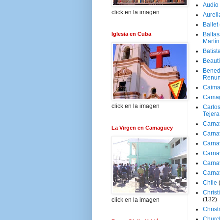
Audio
click en la imagen
Aureli
Ballet
Iglesia en Cuba
Baltas
Martín
Batist
Beaut
Bened
Renun
Caima
Cama
click en la imagen
Carlos
Tejera
Carna
La Virgen en Camagüey
Carna
Carna
Carna
Carna
Carna
Chile
Christ
(132)
click en la imagen
Chris
Churc