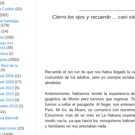
(3)
a Castillo
(32)
----------------------------------------------
(592)
Cierro los ojos y recuerdo ... casi s
ar Santiago
(176)
a
(14)
ies
(108)
icto XVI
cia
(36)
nera
(1)
güey
(2502)
 Ruiz de la
(3)
Recuerdo el
run run
de que nos había llegado la sa
val 2008
(11)
costumbre de los adultos, pero yo siempre estaba
val 2009
(17)
alrededor.
val 2010
(5)
Anteriormente, habíamos tenido la experiencia d
val 2015
(2)
guajiritos de Morón pero tuvimos que regresar. T
val 2023
(3)
fuimos a sellar el pasaporte. Al llegar, nos entera
vales 2010
(1)
Perú. Mi tío, de Miami, se comunicó con nosotros
(42)
Estuvimos más de un mes en La Habana espera
ina Balinotti
medio vacía, ya que hasta los mosquiteros habíam
y familiares no nos prestaban nada.
tmas music
(23)
h
(1838)