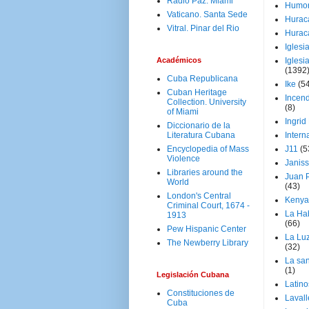
Radio Paz. Miami
Humo
Vaticano. Santa Sede
Hurac
Vitral. Pinar del Rio
Hurac
Iglesi
Académicos
Iglesi
(1392
Cuba Republicana
Ike
(5
Cuban Heritage
Incen
Collection. University
(8)
of Miami
Ingrid
Diccionario de la
Literatura Cubana
Intern
Encyclopedia of Mass
J11
(5
Violence
Janiss
Libraries around the
Juan P
World
(43)
London's Central
Kenya
Criminal Court, 1674 -
La Ha
1913
(66)
Pew Hispanic Center
La Lu
The Newberry Library
(32)
La san
(1)
Legislación Cubana
Latino
Constituciones de
Laval
Cuba