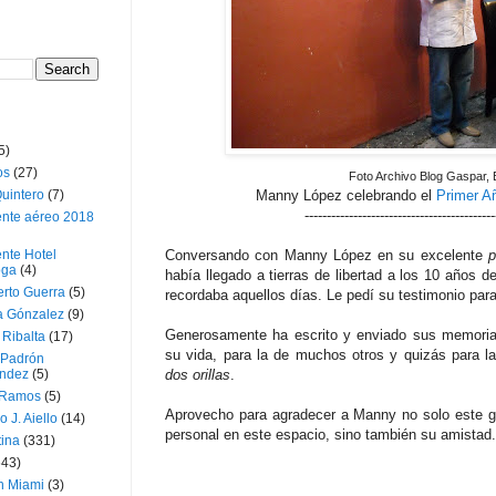
5)
os
(27)
Foto Archivo Blog Gaspar, 
uintero
(7)
Manny López celebrando el
Primer A
-------------------------------------------
ente aéreo 2018
nte Hotel
Conversando con Manny López en su excelente
oga
(4)
había llegado a tierras de libertad a los 10 años 
erto Guerra
(5)
recordaba aquellos días. Le pedí su testimonio para 
a Gónzalez
(9)
Generosamente ha escrito y enviado sus memorias
 Ribalta
(17)
su vida, para la de muchos otros y quizás para l
 Padrón
ndez
(5)
dos orillas
.
 Ramos
(5)
Aprovecho para agradecer a Manny no solo este ge
o J. Aiello
(14)
personal en este espacio, sino también su amistad.
tina
(331)
643)
n Miami
(3)