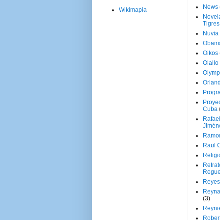
News
Wikimapia
Novela
Tigres
Nuvia
Obam
Oikos
Olallo
Olymp
Orland
Progr
Proyec
Cuba
Rafae
Jimén
Ramon
Raul 
Religi
Retrat
Regue
Reyes
Reyna
(3)
Reynie
Rober