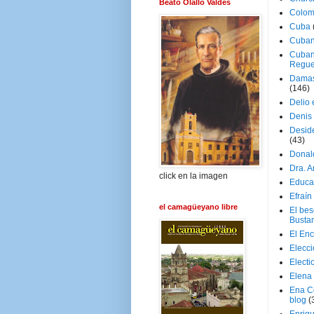
Beato Olallo Valdés
Colom
Cuba
Cuban
Cuban
Regue
Damas
(146)
Delio 
Denis 
Deside
(43)
Donal
Dra. 
click en la imagen
Educa
Efraín
el camagüeyano libre
El be
Busta
El En
Elecc
Electi
Elena
Ena C
blog
(