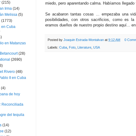
r
(215)
miedo, pero aparentando calma. Habíamos llegado 
an Irma
(14)
Se acabaron tantas cosas ... empezaba una vida
án Melissa
(5)
posibilidades, con otros sacrificios, como es la
a
(1773)
eramos dueños de nuestro propio destino aquí... en t
a en Cuba
)
4)
Posted by
Joaquin Estrada-Montalvan
at
9:12 AM
0 Comm
dio en Matanzas
Labels:
Cuba
,
Foto
,
Literature
,
USA
 Betancourt
(28)
ational
(2690)
3)
et Rivero
(48)
ablo II en Cuba
(4)
bana de hoy
z Reconciliada
gre del tequila
s
(14)
lee
(12)