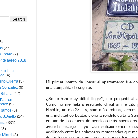
5)
os
(27)
uintero
(7)
ente aéreo 2018
nte Hotel
oga
(4)
erto Guerra
(5)
Mi primer intento de liberar el apartamento fue c
a Gónzalez
(9)
una compañía de seguros.
 Ribalta
(17)
¿Se te hizo muy difícil llegar?, me preguntó al a
 Padrón
ndez
(5)
Cómo no me habría resultado difícil si me citó
Hipólito, un día 28 —y, para más fortuna, viernes 
 Ramos
(5)
una multitud de beatos viene a rendirle culto a S
o J. Aiello
(14)
en uno de los cruces de avenidas más pavorosos
tina
(331)
avenida Hidalgo—, yo, aún suficientemente no
643)
agallinado entre los cohetazos motorizados que me 
n Miami
(3)
de las luces de los semáforos, cruzando digo los c