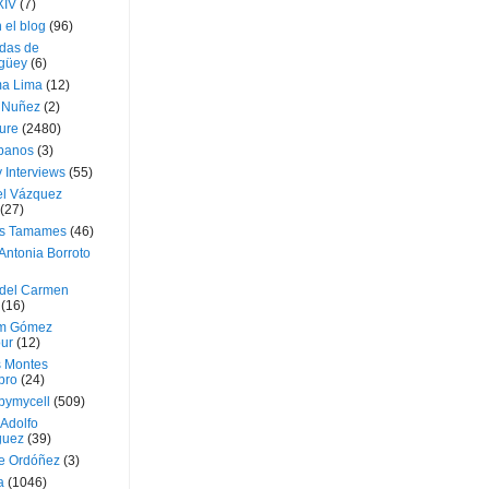
XIV
(7)
 el blog
(96)
das de
güey
(6)
a Lima
(12)
e Nuñez
(2)
ture
(2480)
ubanos
(3)
 Interviews
(55)
l Vázquez
(27)
s Tamames
(46)
Antonia Borroto
 del Carmen
(16)
m Gómez
ur
(12)
s Montes
bro
(24)
bymycell
(509)
Adolfo
guez
(39)
e Ordóñez
(3)
a
(1046)