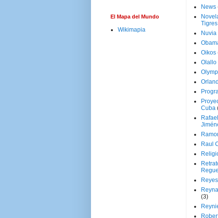
News
Novela
El Mapa del Mundo
Tigres
Wikimapia
Nuvia
Obam
Oikos
Olallo
Olymp
Orland
Progr
Proyec
Cuba
Rafae
Jimén
Ramon
Raul 
Religi
Retrat
Regue
Reyes
Reyna
(3)
Reynie
Rober