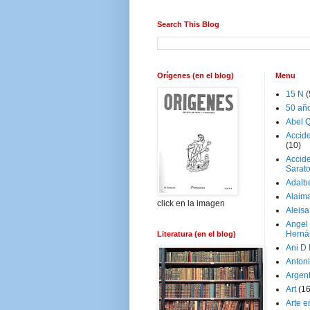
Search This Blog
Orígenes (en el blog)
Menu
15 N
(
50 añ
Abel Q
Accid
(10)
Accide
Sarat
Adalb
Alaim
click en la imagen
Aleisa
Angel
Herná
Literatura (en el blog)
Ani D
Antoni
Argen
Art
(1
Arte e