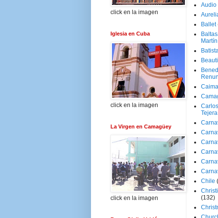
Audio
click en la imagen
Aureli
Ballet
Iglesia en Cuba
Baltas
Martín
Batist
Beaut
Bened
Renun
Caima
Cama
click en la imagen
Carlos
Tejera
Carna
La Virgen en Camagüey
Carna
Carna
Carna
Carna
Carna
Chile
Christ
(132)
click en la imagen
Chris
Churc