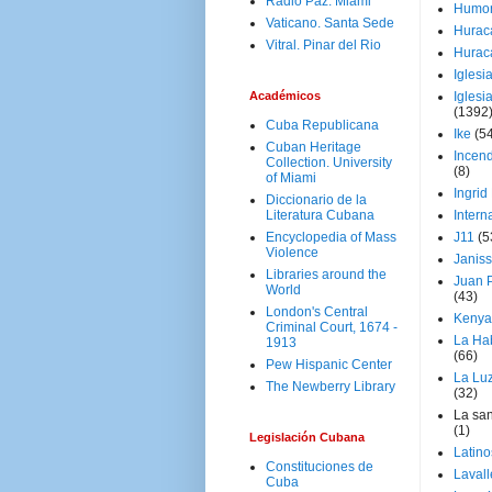
Radio Paz. Miami
Humo
Vaticano. Santa Sede
Hurac
Vitral. Pinar del Rio
Hurac
Iglesi
Académicos
Iglesi
(1392
Cuba Republicana
Ike
(5
Cuban Heritage
Incen
Collection. University
(8)
of Miami
Ingrid
Diccionario de la
Literatura Cubana
Intern
Encyclopedia of Mass
J11
(5
Violence
Janiss
Libraries around the
Juan P
World
(43)
London's Central
Kenya
Criminal Court, 1674 -
La Ha
1913
(66)
Pew Hispanic Center
La Lu
The Newberry Library
(32)
La san
(1)
Legislación Cubana
Latino
Constituciones de
Laval
Cuba