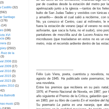
(3)
par de cuadras desde la estación del metro por l
a Castillo
(32)
apelmazado junto a la iglesia —tantos de los fie
(592)
bulto de San Judas Tadeo y vestidos con túnicas c
ar Santiago
y amarillo— desde el cual salió a recibirme, con s
(176)
No, ya conozco el Centro, casi al milímetro, le 
a
(14)
fuera la estación de verano (aquí el verano no exi
ies
(108)
asfixiante, que saca la furia, no el sudor), sino po
pantalones de mezclilla azul de Lucero Araiza me
icto XVI
cia
(36)
microbuses (que trasladarse en estos no es un viaj
nera
(1)
metro, más el recorrido ardiente dentro de las esta
güey
(2502)
 Ruiz de la
(3)
val 2008
(11)
val 2009
(17)
--------------------------------------
val 2010
(5)
Félix Luis Viera, poeta, cuentista y novelista, 
val 2015
(2)
agosto de 1945. Ha publicado siete poemarios; tr
val 2023
(3)
una noveleta.
vales 2010
(1)
Entre los premios que recibiera en su país nata
(42)
1976; el Premio Nacional de Novela, en 1987, por
ina Balinotti
año siguiente el Premio de la Crítica, galardón que 
en 1983, por su libro de cuento
En el nombre del hi
tmas music
(23)
Su poemario
La patria es una naranja,
que abor
h
(1838)