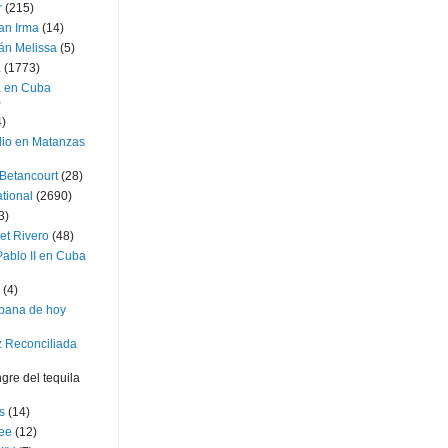
r
(215)
an Irma
(14)
án Melissa
(5)
a
(1773)
a en Cuba
)
4)
dio en Matanzas
 Betancourt
(28)
ational
(2690)
3)
et Rivero
(48)
ablo II en Cuba
(4)
bana de hoy
z Reconciliada
gre del tequila
s
(14)
lee
(12)