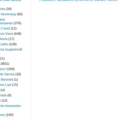
ue José Varona
ista
(39)
t Heminway
(90)
pas
üeyanas
(376)
o Canel
(12)
Luis Viera
(448)
Varela
(17)
Castro
(108)
cia Guglielmotti
(21)
10801)
sco I
(289)
 de Varona
(28)
a Baranda
(1)
ano Lupi
(15)
(14)
mala
(9)
v
(23)
erto Hernandez
ras
(100)