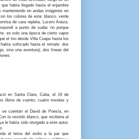
a que había llegado hasta el enjambre
les manteniendo en andas imágenes en
on los colores de este: blanco, verde
onrisa de cara repleta, Lucero Araiza.
respondí a punto de sudar, no porque
ste: es solo una época de cierto vapor
rque el tiro desde Villa Coapa hasta los
 había sofocado hasta el remate: dos
e, sino una aventura), dos líneas del
ciones.
nació en Santa Clara, Cuba, el 19 de
es libros de cuento; cuatro novelas y
l, se cuentan el David de Poesía, en
Con tu vestido blanco
, que recibiera al
ya le había sido otorgado a este autor,
jo
.
da el tema del exilio a la par que