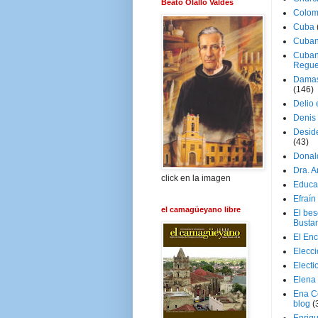
Beato Olallo Valdés
Colom
Cuba
Cuban
Cuban
Regue
Damas
(146)
Delio 
Denis 
Deside
(43)
Donal
Dra. 
click en la imagen
Educa
Efraín
el camagüeyano libre
El be
Busta
El En
Elecc
Electi
Elena
Ena C
blog
(