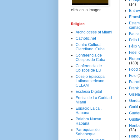
Enriq
(14)
click en la imagen
Entrev
Ernes
Estam
Religion
camag
Archdiocese of Miami
Faust
Catholic.net
Felix 
Centro Cultural
Félix 
Claretiano. Cuba
Fidel 
Conferencia de
Floren
Obispos de Cuba
(180)
Conferencia de
Food
Obispos de EU
Foto
(
Cosejo Episcopal
Latinoamericano.
Franci
CELAM
Frank
Ecclesia Digital
Gisel
Ermita de La Caridad.
Gordi
Miami
Gorki
Espacio Laical.
Habana
Guate
Palabra Nueva.
Gusta
Habana
Herib
Parroquias de
(73)
Sabaneque
Hondu