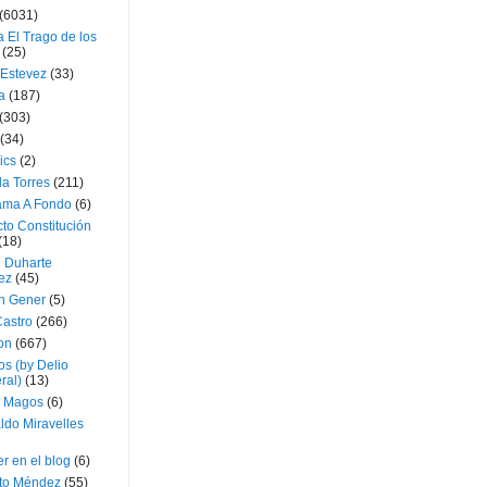
(6031)
 El Trago de los
(25)
 Estevez
(33)
a
(187)
(303)
(34)
ics
(2)
a Torres
(211)
ama A Fondo
(6)
to Constitución
(18)
l Duharte
ez
(45)
 Gener
(5)
Castro
(266)
on
(667)
os (by Delio
ral)
(13)
 Magos
(6)
ldo Miravelles
r en el blog
(6)
to Méndez
(55)