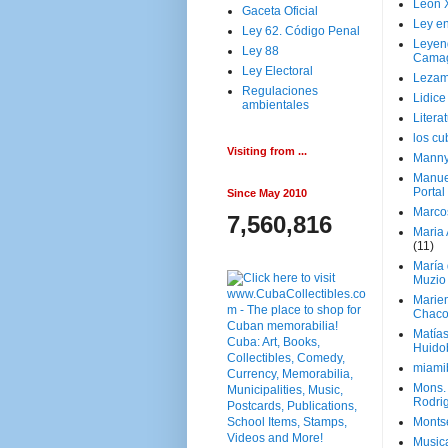
Leon 
Gaceta Oficial
Ley en
Ley 62. Código Penal
Leyen
Ley 88
Cama
Ley Electoral
Lezam
Regulaciones
Lidic
ambientales
Litera
los c
Visiting from ...
Manny
Manue
Portal
Since May 2010
Marco
7,560,816
Maria 
(11)
María
Muzio
Marie
Chaco
Matía
Huido
miami
Mons. 
Rodri
Monts
Music