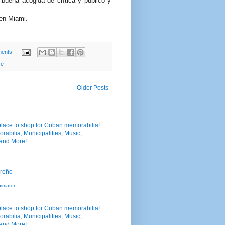
 buena acogida de crítica y público y
 en Miami.
ents
re
Older Posts
nimator