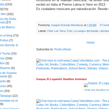
incursiona en la realidad mexicana, ha tenido una
bia
(233)
recibió en Italia el Premio Latina in Versi en 2013.
Es ciudadano mexicano por naturalización. Reside
(9270)
 film
(182)
os (by Delio
ral)
(27)
Posted by
Joaquin Estrada-Montalvan
at
7:20 AM
0 Comm
 de Blanco
Labels:
Felix Luis Viera
,
Foto
,
La sangre del tequila
,
Literatu
en el blog
(73)
Fortun
(7)
Home
rio Borroto Jr.
Subscribe to:
Posts (Atom)
d Trump
(15)
Amor
(244)
tion
(2)
 Riverón
(5)
so de Susana
mante
(2)
Gaspar, El Lugareño Headline Animator
canto
(8)
iones
(45)
↑ Grab this Headline A
ons
(53)
 Tamargo
(22)
olumbie en el
39)