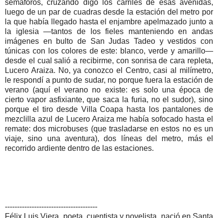
semáforos, cruzando digo los carriles de esas avenidas,
luego de un par de cuadras desde la estación del metro por
la que había llegado hasta el enjambre apelmazado junto a
la iglesia —tantos de los fieles manteniendo en andas
imágenes en bulto de San Judas Tadeo y vestidos con
túnicas con los colores de este: blanco, verde y amarillo—
desde el cual salió a recibirme, con sonrisa de cara repleta,
Lucero Araiza. No, ya conozco el Centro, casi al milímetro,
le respondí a punto de sudar, no porque fuera la estación de
verano (aquí el verano no existe: es solo una época de
cierto vapor asfixiante, que saca la furia, no el sudor), sino
porque el tiro desde Villa Coapa hasta los pantalones de
mezclilla azul de Lucero Araiza me había sofocado hasta el
remate: dos microbuses (que trasladarse en estos no es un
viaje, sino una aventura), dos líneas del metro, más el
recorrido ardiente dentro de las estaciones.
--------------------------------------
Félix Luis Viera, poeta, cuentista y novelista, nació en Santa