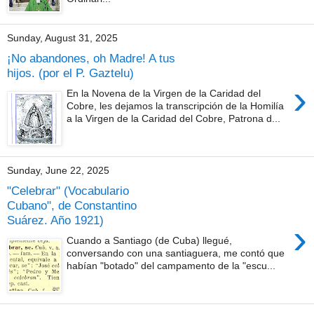
Sunday, August 31, 2025
¡No abandones, oh Madre! A tus
hijos. (por el P. Gaztelu)
›
En la Novena de la Virgen de la Caridad del
Cobre, les dejamos la transcripción de la Homilía
a la Virgen de la Caridad del Cobre, Patrona d...
Sunday, June 22, 2025
"Celebrar" (Vocabulario
Cubano", de Constantino
Suárez. Año 1921)
›
Cuando a Santiago (de Cuba) llegué,
conversando con una santiaguera, me contó que
habían "botado" del campamento de la "escu...