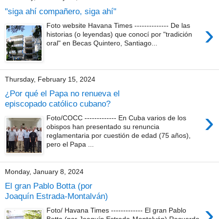
"siga ahí compañero, siga ahí"
›
Foto website Havana Times -------------- De las
historias (o leyendas) que conocí por "tradición
oral" en Becas Quintero, Santiago...
Thursday, February 15, 2024
¿Por qué el Papa no renueva el
episcopado católico cubano?
›
Foto/COCC ------------- En Cuba varios de los
obispos han presentado su renuncia
reglamentaria por cuestión de edad (75 años),
pero el Papa ...
Monday, January 8, 2024
El gran Pablo Botta (por
Joaquín Estrada-Montalván)
›
Foto/ Havana Times ------------- El gran Pablo
Botta (por Joaquín Estrada-Montalván) Recuerdo