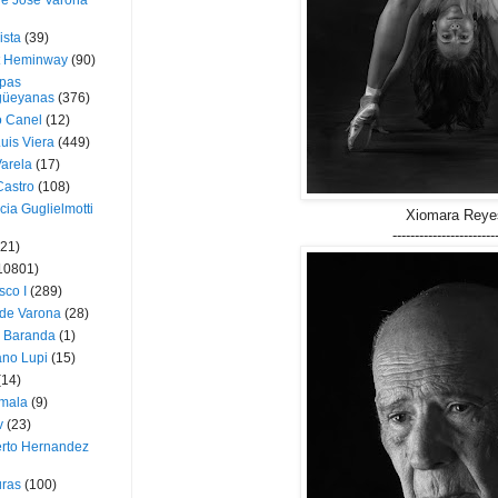
ue José Varona
ista
(39)
t Heminway
(90)
pas
üeyanas
(376)
o Canel
(12)
Luis Viera
(449)
Varela
(17)
Castro
(108)
cia Guglielmotti
Xiomara Reye
-----------------------
(21)
10801)
sco I
(289)
 de Varona
(28)
a Baranda
(1)
ano Lupi
(15)
(14)
mala
(9)
v
(23)
erto Hernandez
ras
(100)