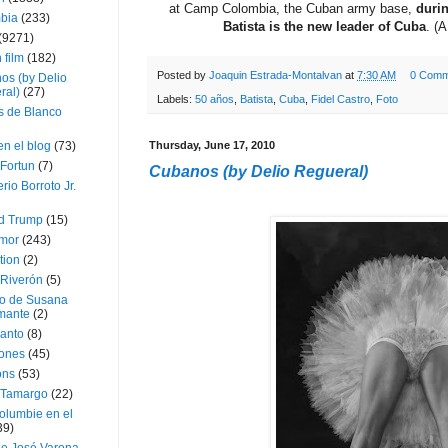
at Camp Colombia, the Cuban army base,
durin
bia
(233)
Batista is the new leader of Cuba
. (
(9271)
 film
(182)
Posted by
Joaquin Estrada-Montalvan
at
7:30 AM
0 Comm
os (by Delio
ral)
(27)
Labels:
50 años
,
Batista
,
Cuba
,
Fidel Castro
,
Foto
 de Blanco
en el blog
(73)
Thursday, June 17, 2010
Fortun
(7)
Cubanos (by Delio Regueral)
rio Borroto Jr.
d Trump
(15)
Amor
(243)
tion
(2)
 Riverón
(5)
so de Susana
mante
(2)
canto
(8)
iones
(45)
ons
(53)
 Tamargo
(22)
olumbie en el
39)