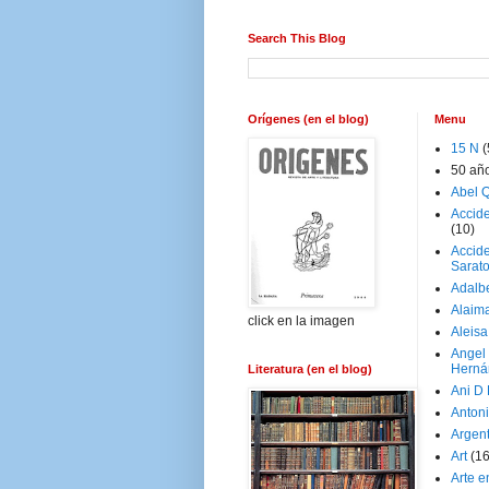
Search This Blog
Orígenes (en el blog)
Menu
15 N
(
50 añ
Abel Q
Accid
(10)
Accide
Sarat
Adalb
Alaim
click en la imagen
Aleisa
Angel
Herná
Literatura (en el blog)
Ani D
Antoni
Argen
Art
(1
Arte e