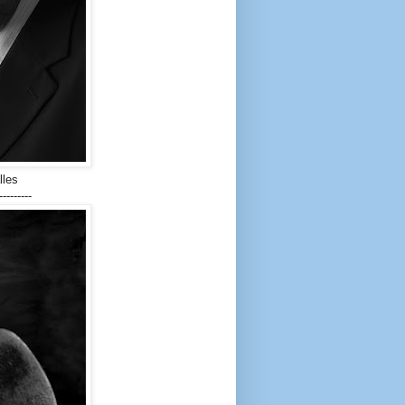
lles
---------