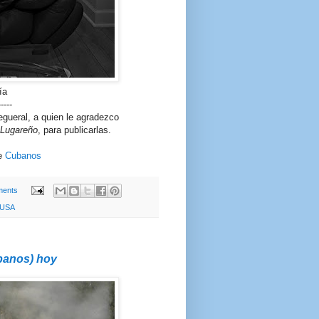
ía
-----
gueral, a quien le agradezco
 Lugareño
, para publicarlas.
e
Cubanos
ents
USA
ubanos) hoy