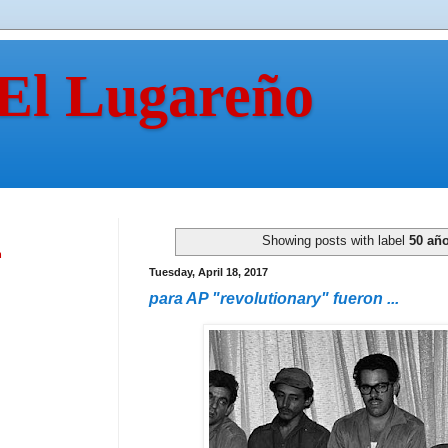
 El Lugareño
Showing posts with label
50 añ
n
Tuesday, April 18, 2017
para AP "revolutionary" fueron ...