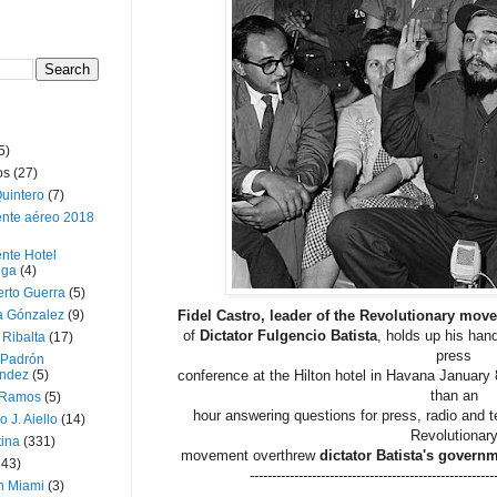
5)
os
(27)
uintero
(7)
ente aéreo 2018
nte Hotel
oga
(4)
erto Guerra
(5)
a Gónzalez
(9)
Fidel Castro, leader of the Revolutionary mov
of
Dictator
Fulgencio Batista
, holds up his hand
 Ribalta
(17)
press
 Padrón
ndez
(5)
conference at the Hilton hotel in Havana January 
than an
 Ramos
(5)
hour answering questions for press, radio and t
o J. Aiello
(14)
Revolutionar
tina
(331)
movement overthrew
dictator Batista's govern
643)
-------------------------------------------------------
n Miami
(3)