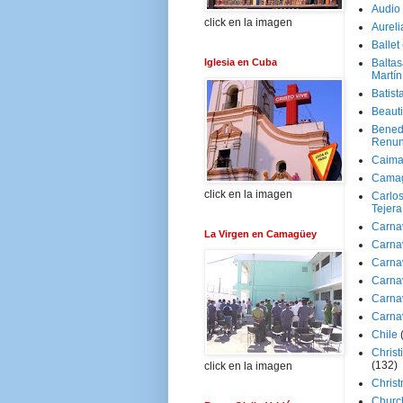
Audio
click en la imagen
Aureli
Ballet
Iglesia en Cuba
Baltas
Martín
Batist
Beaut
Bened
Renun
Caima
Cama
click en la imagen
Carlos
Tejera
Carna
La Virgen en Camagüey
Carna
Carna
Carna
Carna
Carna
Chile
Christ
(132)
click en la imagen
Chris
Churc