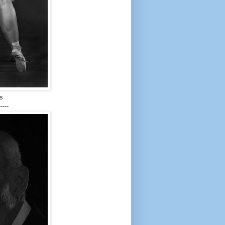
s
-----