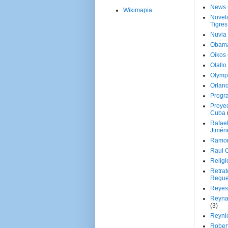
News
Wikimapia
Novela
Tigres
Nuvia
Obam
Oikos
Olallo
Olymp
Orland
Progr
Proyec
Cuba
Rafae
Jimén
Ramon
Raul 
Religi
Retrat
Regue
Reyes
Reyna
(3)
Reynie
Rober