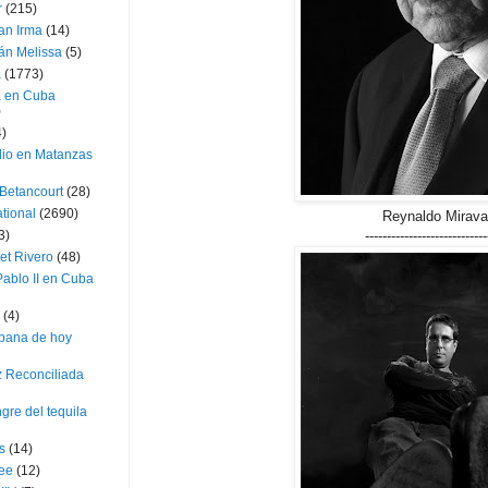
r
(215)
an Irma
(14)
án Melissa
(5)
a
(1773)
a en Cuba
)
4)
dio en Matanzas
 Betancourt
(28)
ational
(2690)
Reynaldo Mirava
----------------------------
3)
et Rivero
(48)
ablo II en Cuba
(4)
bana de hoy
z Reconciliada
gre del tequila
s
(14)
lee
(12)