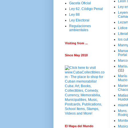
Leon 
Gaceta Oficial
Ley en
Ley 62. Código Penal
Leyen
Ley 88
Cama
Ley Electoral
Lezam
Regulaciones
Lidic
ambientales
Litera
los c
Visiting from ...
Manny
Manue
Portal
Since May 2010
Marco
Maria 
(11)
María
Muzio
Marie
Chaco
Matía
Huido
miami
Mons. 
Rodri
Monts
El Mapa del Mundo
Music