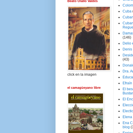
Beato Olallo Valdés
Colom
Cuba
Cuban
Cuban
Regue
Damas
(146)
Delio 
Denis 
Deside
(43)
Donal
Dra. 
click en la imagen
Educa
Efraín
el camagüeyano libre
El be
Busta
El En
Elecc
Electi
Elena
Ena C
blog
(