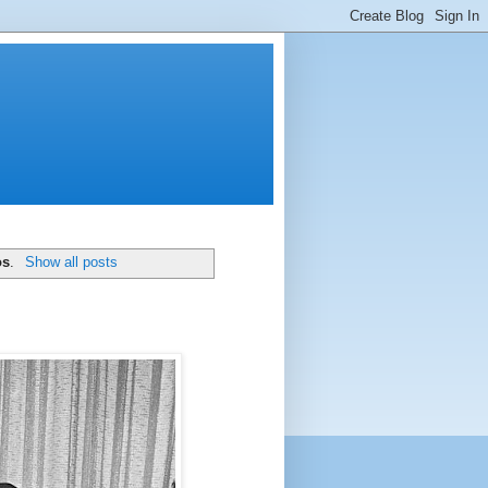
os
.
Show all posts