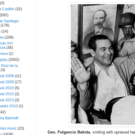
(3)
a Castillo
(32)
(592)
ar Santiago
(176)
a
(14)
ies
(108)
icto XVI
cia
(36)
nera
(1)
güey
(2502)
 Ruiz de la
(3)
val 2008
(11)
val 2009
(17)
val 2010
(5)
val 2015
(2)
val 2023
(3)
vales 2010
(1)
(42)
ina Balinotti
tmas music
(23)
Gen. Fulgencio Batista
, smiling with upraised h
h
(1838)