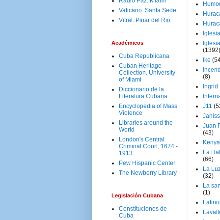
Radio Paz. Miami
Humo
Vaticano. Santa Sede
Hurac
Vitral. Pinar del Rio
Hurac
Iglesi
Académicos
Iglesi
(1392
Cuba Republicana
Ike
(5
Cuban Heritage
Incen
Collection. University
(8)
of Miami
Ingrid
Diccionario de la
Literatura Cubana
Intern
Encyclopedia of Mass
J11
(5
Violence
Janiss
Libraries around the
Juan P
World
(43)
London's Central
Kenya
Criminal Court, 1674 -
La Ha
1913
(66)
Pew Hispanic Center
La Lu
The Newberry Library
(32)
La san
(1)
Legislación Cubana
Latino
Constituciones de
Laval
Cuba