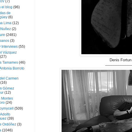
XIV
(7)
 el blog
(96)
das de
güey
(6)
a Lima
(12)
e Nuñez
(2)
ture
(2481)
ubanos
(3)
 Interviews
(55)
l Vázquez
(27)
Denis Fortun
s Tamames
(46)
----------------------
Antonia Borroto
 del Carmen
(16)
m Gómez
ur
(12)
s Montes
bro
(24)
bymycell
(509)
Adolfo
guez
(39)
e Ordóñez
(3)
a
(1046)