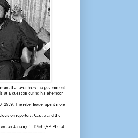
ement
that overthrew the government
s at a question during his afternoon
8, 1959. The rebel leader spent more
elevision reporters. Castro and the
y
ment
on January 1, 1959. (AP Photo)
-------------------------------------