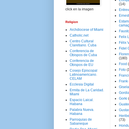
Enriq
(14)
click en la imagen
Entrev
Ernes
Estam
Religion
camag
Archdiocese of Miami
Faust
Catholic.net
Felix 
Centro Cultural
Félix 
Claretiano. Cuba
Fidel 
Conferencia de
Floren
Obispos de Cuba
(180)
Conferencia de
Food
Obispos de EU
Foto
(
Cosejo Episcopal
Latinoamericano.
Franci
CELAM
Frank
Ecclesia Digital
Gisel
Ermita de La Caridad.
Gordi
Miami
Gorki
Espacio Laical.
Habana
Guate
Palabra Nueva.
Gusta
Habana
Herib
Parroquias de
(73)
Sabaneque
Hondu