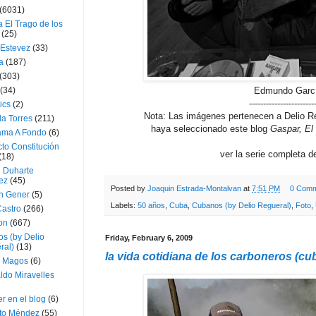
(6031)
 El Trago de los
(25)
 Estevez
(33)
a
(187)
(303)
Edmundo Garc
(34)
-----------------------
ics
(2)
Nota: Las imágenes pertenecen a Delio Re
a Torres
(211)
haya seleccionado este blog
Gaspar, El
ama A Fondo
(6)
to Constitución
ver la serie completa d
(18)
l Duharte
ez
(45)
Posted by
Joaquin Estrada-Montalvan
at
7:51 PM
0 Comm
 Gener
(5)
Labels:
50 años
,
Cuba
,
Cubanos (by Delio Regueral)
,
Foto
,
Castro
(266)
on
(667)
os (by Delio
Friday, February 6, 2009
ral)
(13)
la vida cotidiana de los carboneros (c
 Magos
(6)
ldo Miravelles
r en el blog
(6)
to Méndez
(55)