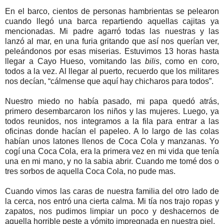
En el barco, cientos de personas hambrientas se pelearon
cuando llegó una barca repartiendo aquellas cajitas ya
mencionadas. Mi padre agarró todas las nuestras y las
lanzó al mar, en una furia gritando que así nos querían ver,
peleándonos por esas miserias. Estuvimos 13 horas hasta
llegar a Cayo Hueso, vomitando las
bilis
, como en coro,
todos a la vez. Al llegar al puerto, recuerdo que los militares
nos decían, “cálmense que aquí hay chicharos para todos”.
Nuestro miedo no había pasado, mi papa quedó atrás,
primero desembarcaron los niños y las mujeres. Luego, ya
todos reunidos, nos integramos a la fila para entrar a las
oficinas donde hacían el papeleo. A lo largo de las colas
habían unos latones llenos de Coca Cola y manzanas. Yo
cogí una Coca Cola, era la primera vez en mi vida que tenía
una en mi mano, y no la sabia abrir. Cuando me tomé dos o
tres sorbos de aquella Coca Cola, no pude mas.
Cuando vimos las caras de nuestra familia del otro lado de
la cerca, nos entró una cierta calma. Mi tía nos trajo ropas y
zapatos, nos pudimos limpiar un poco y deshacernos de
aquella horrible peste a vómito impregnada en nuestra piel.