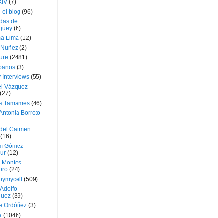
XIV
(7)
 el blog
(96)
das de
güey
(6)
a Lima
(12)
e Nuñez
(2)
ture
(2481)
ubanos
(3)
 Interviews
(55)
l Vázquez
(27)
s Tamames
(46)
Antonia Borroto
 del Carmen
(16)
m Gómez
ur
(12)
s Montes
bro
(24)
bymycell
(509)
Adolfo
guez
(39)
e Ordóñez
(3)
a
(1046)