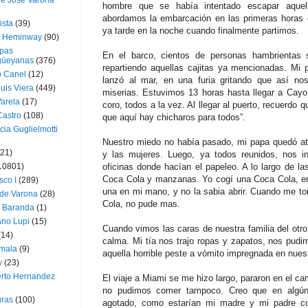
ue José Varona
hombre que se había intentado escapar aquel 
abordamos la embarcación en las primeras horas 
ista
(39)
ya tarde en la noche cuando finalmente partimos.
t Heminway
(90)
pas
En el barco, cientos de personas hambrientas 
üeyanas
(376)
repartiendo aquellas cajitas ya mencionadas. Mi 
o Canel
(12)
lanzó al mar, en una furia gritando que así no
Luis Viera
(449)
miserias. Estuvimos 13 horas hasta llegar a Cay
Varela
(17)
coro, todos a la vez. Al llegar al puerto, recuerdo 
Castro
(108)
que aquí hay chicharos para todos”.
cia Guglielmotti
Nuestro miedo no había pasado, mi papa quedó at
(21)
y las mujeres. Luego, ya todos reunidos, nos in
10801)
oficinas donde hacían el papeleo. A lo largo de la
Coca Cola y manzanas. Yo cogí una Coca Cola, era
sco I
(289)
una en mi mano, y no la sabia abrir. Cuando me t
 de Varona
(28)
Cola, no pude mas.
a Baranda
(1)
ano Lupi
(15)
Cuando vimos las caras de nuestra familia del otro 
(14)
calma. Mi tía nos trajo ropas y zapatos, nos pud
mala
(9)
aquella horrible peste a vómito impregnada en nuest
v
(23)
erto Hernandez
El viaje a Miami se me hizo largo, pararon en el 
no pudimos comer tampoco. Creo que en algú
ras
(100)
agotado, como estarían mi madre y mi padre con