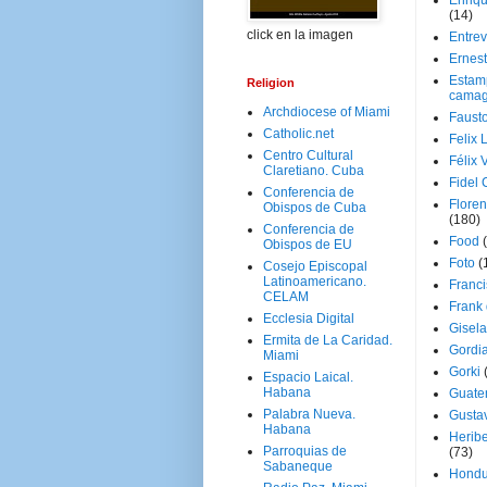
Enriq
(14)
click en la imagen
Entrev
Ernes
Estam
Religion
camag
Archdiocese of Miami
Faust
Catholic.net
Felix 
Centro Cultural
Félix 
Claretiano. Cuba
Fidel 
Conferencia de
Floren
Obispos de Cuba
(180)
Conferencia de
Food
Obispos de EU
Foto
(
Cosejo Episcopal
Latinoamericano.
Franci
CELAM
Frank
Ecclesia Digital
Gisel
Ermita de La Caridad.
Gordi
Miami
Gorki
Espacio Laical.
Habana
Guate
Palabra Nueva.
Gusta
Habana
Herib
Parroquias de
(73)
Sabaneque
Hondu