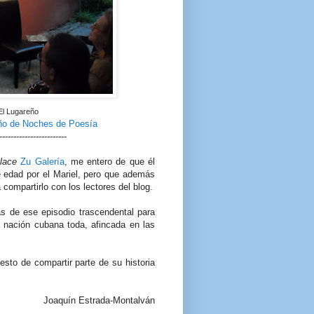
El Lugareño
ño de Noches de Poesía
------------------------
place
Zu Galería
, me entero de que él
de edad por el Mariel, pero que además
compartirlo con los lectores del blog.
 de ese episodio trascendental para
a nación cubana toda, afincada en las
sto de compartir parte de su historia
Joaquín Estrada-Montalván