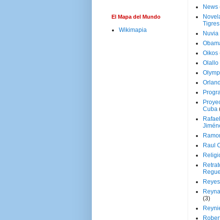
News
Novela
El Mapa del Mundo
Tigres
Wikimapia
Nuvia
Obam
Oikos
Olallo
Olymp
Orland
Progr
Proyec
Cuba
Rafae
Jimén
Ramon
Raul 
Religi
Retrat
Regue
Reyes
Reyna
(3)
Reynie
Rober