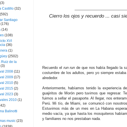
(3)
a Castillo
(32)
----------------------------------------------
(592)
Cierro los ojos y recuerdo ... casi s
ar Santiago
(176)
a
(14)
ies
(108)
icto XVI
cia
(36)
nera
(1)
güey
(2502)
 Ruiz de la
(3)
Recuerdo el
run run
de que nos había llegado la sa
val 2008
(11)
costumbre de los adultos, pero yo siempre estaba
val 2009
(17)
alrededor.
val 2010
(5)
Anteriormente, habíamos tenido la experiencia d
val 2015
(2)
guajiritos de Morón pero tuvimos que regresar. T
val 2023
(3)
fuimos a sellar el pasaporte. Al llegar, nos entera
vales 2010
(1)
Perú. Mi tío, de Miami, se comunicó con nosotros
(42)
Estuvimos más de un mes en La Habana espera
ina Balinotti
medio vacía, ya que hasta los mosquiteros habíam
y familiares no nos prestaban nada.
tmas music
(23)
h
(1838)