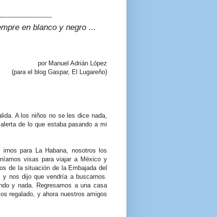
---------------------------
iempre en blanco y negro ...
por Manuel Adrián López
(para el blog Gaspar, El Lugareño)
lida. A los niños no se les dice nada,
 alerta de lo que estaba pasando a mi
e irnos para La Habana, nosotros los
eníamos visas para viajar a México y
mos de la situación de la Embajada del
 y nos dijo que vendría a buscarnos.
ndo y nada. Regresamos a una casa
os regalado, y ahora nuestros amigos