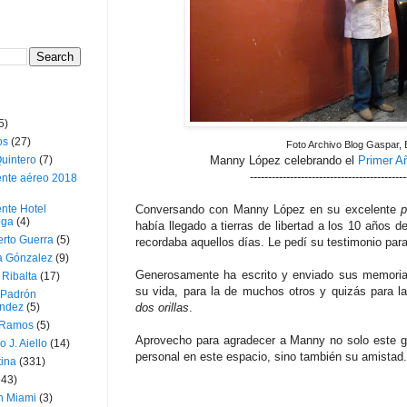
5)
os
(27)
Foto Archivo Blog Gaspar, 
uintero
(7)
Manny López celebrando el
Primer A
-------------------------------------------
ente aéreo 2018
nte Hotel
Conversando con Manny López en su excelente
oga
(4)
había llegado a tierras de libertad a los 10 años 
erto Guerra
(5)
recordaba aquellos días. Le pedí su testimonio para 
a Gónzalez
(9)
Generosamente ha escrito y enviado sus memorias
 Ribalta
(17)
su vida, para la de muchos otros y quizás para l
 Padrón
ndez
(5)
dos orillas
.
 Ramos
(5)
Aprovecho para agradecer a Manny no solo este ge
o J. Aiello
(14)
personal en este espacio, sino también su amistad.
tina
(331)
643)
n Miami
(3)