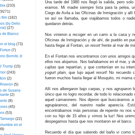
Una tarde del 1980 nos llegó la salida, pero solo 
bia
(233)
eramos. Mi madre siempre lista para la pelea, u
(9271)
Ciego de Avila a las Oficinas de Inmigración y allí 
 film
(182)
se así se llamaba, que viajábamos todos o nadi
os (by Delio
quedaron detrás.
ral)
(27)
 de Blanco
Nos vinieron a recoger en un carro a la casa y n
Oficinas de Inmigración y de ahí, de pueblo en pue
en el blog
(73)
hasta llegar al Fontan, un
resort
frente al mar de
mi
Fortun
(7)
rio Borroto Jr.
En el Fontan nos encontramos con unos amigos q
ellos nos alojamos. Nos bañabamos en el mar, y d
d Trump
(15)
cajitas
que repartían, y que contenían en su interi
Amor
(243)
yogurt plain
, que lujo aquel
resort
! No recuerdo c
fueron muchos hasta llegar al Mosquito, mi mama c
tion
(2)
 Riverón
(5)
Allí nos albergaron bajo carpas, y nos agruparon 
so de Susana
único que no logro recordar, de todo lo relacionado
mante
(2)
aquel camaronero. Nos dijeron que buscáramos a 
canto
(8)
agrupáramos, del nuestro nadie aparecía. Es
iones
(45)
encontrábamos más personas de repente no nos 
ons
(53)
con su hijo de 15 años y vimos la luz! Nos unimo
 Tamargo
(22)
despegamos hasta que nos montaron en el barco.
olumbie en el
39)
Recuerdo el día que saliendo del baño vi como lo