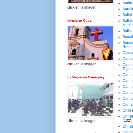
Audio
click en la imagen
Aureli
Ballet
Iglesia en Cuba
Baltas
Martín
Batist
Beaut
Bened
Renun
Caima
Cama
click en la imagen
Carlos
Tejera
Carna
La Virgen en Camagüey
Carna
Carna
Carna
Carna
Carna
Chile
Christ
(132)
click en la imagen
Chris
Churc