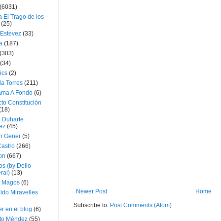
(6031)
 El Trago de los
(25)
 Estevez
(33)
a
(187)
(303)
(34)
ics
(2)
a Torres
(211)
ama A Fondo
(6)
to Constitución
(18)
l Duharte
ez
(45)
 Gener
(5)
Castro
(266)
on
(667)
os (by Delio
ral)
(13)
 Magos
(6)
Newer Post
Home
ldo Miravelles
Subscribe to:
Post Comments (Atom)
r en el blog
(6)
to Méndez
(55)