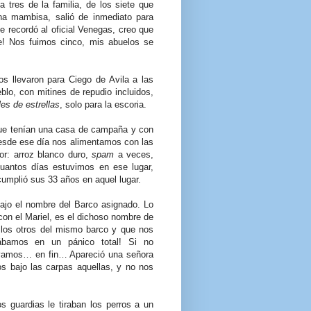
a tres de la familia, de los siete que
na mambisa, salió de inmediato para
le recordó al oficial Venegas, creo que
e! Nos fuimos cinco, mis abuelos se
os llevaron para Ciego de Avila a las
blo, con mitines de repudio incluidos,
les de estrellas
, solo para la escoria.
ue tenían una casa de campaña y con
esde ese día nos alimentamos con las
or: arroz blanco duro,
spam
a veces,
uantos días estuvimos en ese lugar,
umplió sus 33 años en aquel lugar.
bajo el nombre del Barco asignado. Lo
 con el Mariel, es el dichoso nombre de
los otros del mismo barco y que nos
tábamos en un pánico total! Si no
vamos… en fin… Apareció una señora
s bajo las carpas aquellas, y no nos
s guardias le tiraban los perros a un