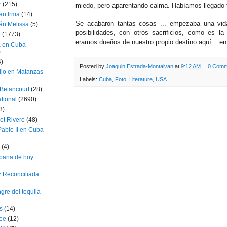
r
(215)
miedo, pero aparentando calma. Habíamos llegado 
an Irma
(14)
Se acabaron tantas cosas ... empezaba una vida
án Melissa
(5)
posibilidades, con otros sacrificios, como es la
a
(1773)
eramos dueños de nuestro propio destino aquí... en t
a en Cuba
)
4)
Posted by
Joaquin Estrada-Montalvan
at
9:12 AM
0 Comm
dio en Matanzas
Labels:
Cuba
,
Foto
,
Literature
,
USA
 Betancourt
(28)
ational
(2690)
3)
et Rivero
(48)
ablo II en Cuba
(4)
bana de hoy
z Reconciliada
gre del tequila
s
(14)
lee
(12)