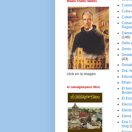
Beato Olallo Valdés
Colom
Cuba
Cuban
Cuban
Regue
Damas
(146)
Delio 
Denis 
Deside
(43)
Donal
Dra. 
click en la imagen
Educa
Efraín
el camagüeyano libre
El be
Busta
El En
Elecc
Electi
Elena
Ena C
blog
(