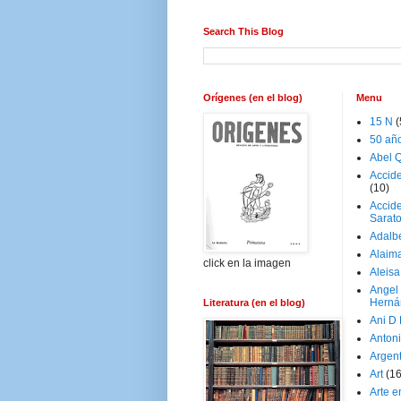
Search This Blog
Orígenes (en el blog)
Menu
15 N
(
50 añ
Abel Q
Accid
(10)
Accide
Sarat
Adalb
Alaim
click en la imagen
Aleisa
Angel
Herná
Literatura (en el blog)
Ani D
Antoni
Argen
Art
(1
Arte e