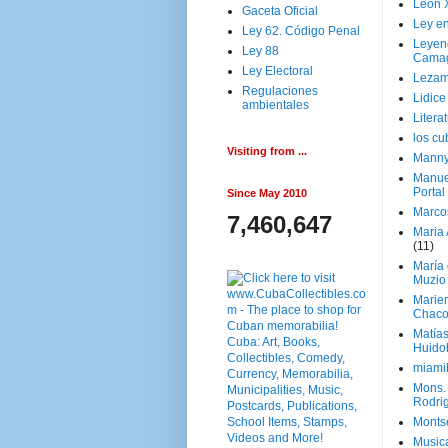
Leon 
Gaceta Oficial
Ley en
Ley 62. Código Penal
Leyen
Ley 88
Cama
Ley Electoral
Lezam
Regulaciones
Lidic
ambientales
Litera
los c
Visiting from ...
Manny
Manue
Portal
Since May 2010
Marco
7,460,647
Maria 
(11)
María
Muzio
Marie
Chaco
Matía
Huido
miami
Mons. 
Rodri
Monts
Music