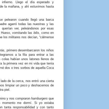
infierno. Llego el día esperado y
de la mañana, y ahí estuvimos hasta
se pelearon cuando llegó una barca
padre agarró todas las nuestras y las
s querían ver, peleándonos por esas
o Hueso, vomitando las
bilis
, como en
que los militares nos decían, “cálmense
rás, primero desembarcaron los niños
tegramos a la fila para entrar a las
s colas habían unos latones llenos de
 la primera vez en mi vida que tenía
omé dos o tres sorbos de aquella Coca
lado de la cerca, nos entró una cierta
imos limpiar un poco y deshacernos de
ra piel.
camino y nos compraron
hamburgers
que
n momento me dormí. Si yo estaba
 tanta responsabilidad y con tanto