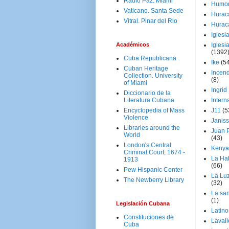
Radio Paz. Miami
Humo
Vaticano. Santa Sede
Hurac
Vitral. Pinar del Rio
Hurac
Iglesi
Académicos
Iglesi
(1392
Cuba Republicana
Ike
(5
Cuban Heritage
Incen
Collection. University
(8)
of Miami
Ingrid
Diccionario de la
Literatura Cubana
Intern
Encyclopedia of Mass
J11
(5
Violence
Janiss
Libraries around the
Juan P
World
(43)
London's Central
Kenya
Criminal Court, 1674 -
La Ha
1913
(66)
Pew Hispanic Center
La Lu
The Newberry Library
(32)
La san
(1)
Legislación Cubana
Latino
Constituciones de
Laval
Cuba