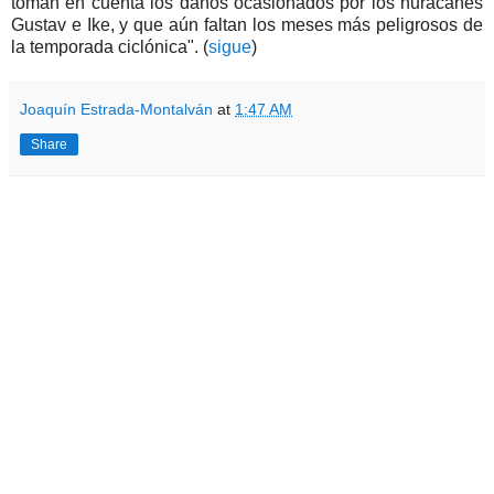
toman en cuenta los daños ocasionados por los huracanes
Gustav e Ike, y que aún faltan los meses más peligrosos de
la temporada ciclónica". (
sigue
)
Joaquín Estrada-Montalván
at
1:47 AM
Share