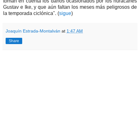
toman en cuenta los daños ocasionados por los huracanes
Gustav e Ike, y que aún faltan los meses más peligrosos de
la temporada ciclónica". (
sigue
)
Joaquín Estrada-Montalván
at
1:47 AM
Share