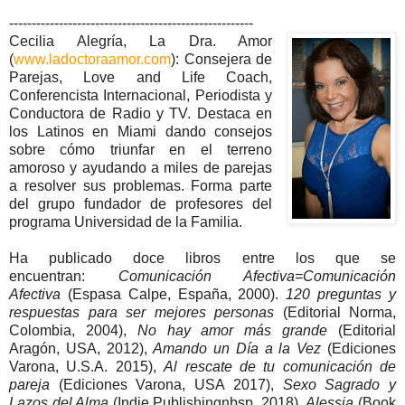
------------------------------------------------------
Cecilia Alegría, La Dra. Amor
(
www.ladoctoraamor.com
): Consejera de
Parejas, Love and Life Coach,
Conferencista Internacional, Periodista y
Conductora de Radio y TV. Destaca en
los Latinos en Miami dando consejos
sobre cómo triunfar en el terreno
amoroso y ayudando a miles de parejas
a resolver sus problemas. Forma parte
del grupo fundador de profesores del
programa Universidad de la Familia.
Ha publicado doce libros entre los que se
encuentran:
Comunicación Afectiva=Comunicación
Afectiva
(Espasa Calpe, España, 2000).
120 preguntas y
respuestas para ser mejores personas
(Editorial Norma,
Colombia, 2004),
No hay amor más grande
(Editorial
Aragón, USA, 2012),
Amando un Día a la Vez
(Ediciones
Varona, U.S.A. 2015),
Al rescate de tu comunicación de
pareja
(Ediciones Varona, USA 2017),
Sexo Sagrado y
Lazos del Alma
(Indie Publishingnbsp, 2018),
Alessia
(Book