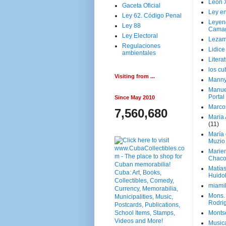
Leon 
Gaceta Oficial
Ley en
Ley 62. Código Penal
Leyen
Ley 88
Cama
Ley Electoral
Lezam
Regulaciones
Lidic
ambientales
Litera
los c
Visiting from ...
Manny
Manue
Portal
Since May 2010
Marco
7,560,680
Maria 
(11)
María
Muzio
Marie
Chaco
Matía
Huido
miami
Mons. 
Rodri
Monts
Music