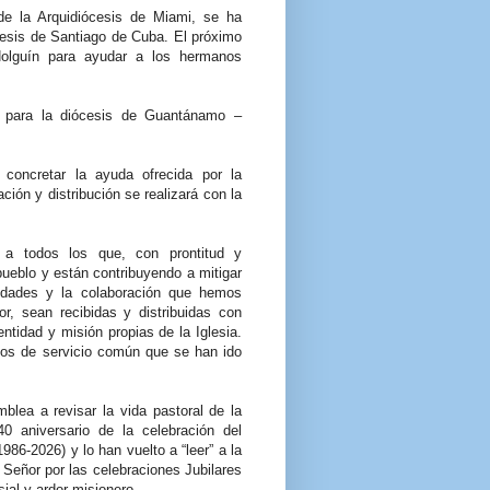
de la Arquidiócesis de Miami, se ha
cesis de Santiago de Cuba. El próximo
Holguín para ayudar a los hermanos
o para la diócesis de Guantánamo –
concretar la ayuda ofrecida por la
ión y distribución se realizará con la
a todos los que, con prontitud y
pueblo y están contribuyendo a mitigar
ilidades y la colaboración que hemos
r, sean recibidas y distribuidas con
ntidad y misión propias de la Iglesia.
cos de servicio común que se han ido
lea a revisar la vida pastoral de la
0 aniversario de la celebración del
6-2026) y lo han vuelto a “leer” a la
 Señor por las celebraciones Jubilares
sial y ardor misionero.