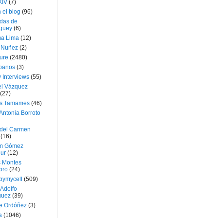
XIV
(7)
 el blog
(96)
das de
güey
(6)
a Lima
(12)
e Nuñez
(2)
ture
(2480)
ubanos
(3)
 Interviews
(55)
l Vázquez
(27)
s Tamames
(46)
Antonia Borroto
 del Carmen
(16)
m Gómez
ur
(12)
s Montes
bro
(24)
bymycell
(509)
Adolfo
guez
(39)
e Ordóñez
(3)
a
(1046)