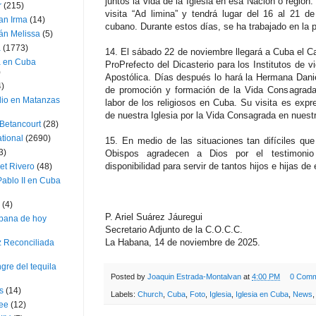
juntos la vida de la Iglesia en esa Nación o regió
r
(215)
visita “Ad limina” y tendrá lugar del 16 al 21 d
an Irma
(14)
cubano. Durante estos días, se ha trabajado en la p
án Melissa
(5)
a
(1773)
14. El sábado 22 de noviembre llegará a Cuba el 
a en Cuba
ProPrefecto del Dicasterio para los Institutos de
)
Apostólica. Días después lo hará la Hermana Dani
4)
de promoción y formación de la Vida Consagrada
dio en Matanzas
labor de los religiosos en Cuba. Su visita es expre
de nuestra Iglesia por la Vida Consagrada en nuestr
 Betancourt
(28)
ational
(2690)
15. En medio de las situaciones tan difíciles qu
3)
Obispos agradecen a Dios por el testimonio 
disponibilidad para servir de tantos hijos e hijas de 
et Rivero
(48)
ablo II en Cuba
(4)
P. Ariel Suárez Jáuregui
bana de hoy
Secretario Adjunto de la C.O.C.C.
La Habana, 14 de noviembre de 2025.
z Reconciliada
gre del tequila
Posted by
Joaquin Estrada-Montalvan
at
4:00 PM
0 Comm
s
(14)
Labels:
Church
,
Cuba
,
Foto
,
Iglesia
,
Iglesia en Cuba
,
News
lee
(12)