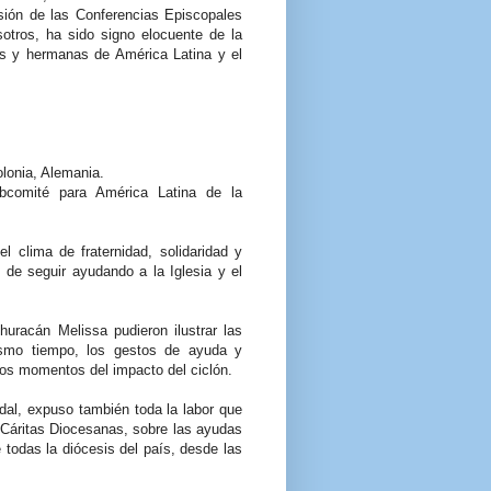
ión de las Conferencias Episcopales
sotros, ha sido signo elocuente de la
s y hermanas de América Latina y el
olonia, Alemania.
bcomité para América Latina de la
l clima de fraternidad, solidaridad y
, de seguir ayudando a la Iglesia y el
huracán Melissa pudieron ilustrar las
mismo tiempo, los gestos de ayuda y
ros momentos del impacto del ciclón.
dal, expuso también toda la labor que
s Cáritas Diocesanas, sobre las ayudas
 todas la diócesis del país, desde las