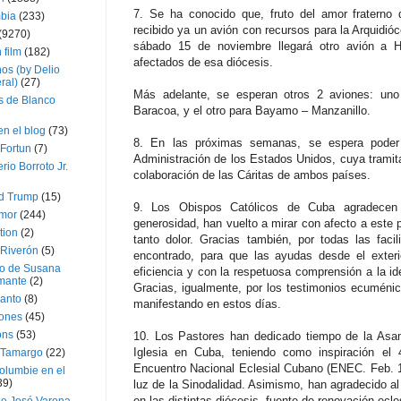
7. Se ha conocido que, fruto del amor fraterno 
bia
(233)
recibido ya un avión con recursos para la Arquidió
(9270)
sábado 15 de noviembre llegará otro avión a 
 film
(182)
afectados de esa diócesis.
os (by Delio
ral)
(27)
Más adelante, se esperan otros 2 aviones: un
 de Blanco
Baracoa, y el otro para Bayamo – Manzanillo.
en el blog
(73)
8. En las próximas semanas, se espera poder 
Fortun
(7)
Administración de los Estados Unidos, cuya tramitac
rio Borroto Jr.
colaboración de las Cáritas de ambos países.
d Trump
(15)
9. Los Obispos Católicos de Cuba agradecen 
Amor
(244)
generosidad, han vuelto a mirar con afecto a este 
tion
(2)
tanto dolor. Gracias también, por todas las fac
 Riverón
(5)
encontrado, para que las ayudas desde el exterio
so de Susana
eficiencia y con la respetuosa comprensión a la ide
mante
(2)
Gracias, igualmente, por los testimonios ecuméni
canto
(8)
manifestando en estos días.
iones
(45)
ons
(53)
10. Los Pastores han dedicado tiempo de la Asamb
Iglesia en Cuba, teniendo como inspiración el 4
 Tamargo
(22)
Encuentro Nacional Eclesial Cubano (ENEC. Feb. 198
olumbie en el
39)
luz de la Sinodalidad. Asimismo, han agradecido al
en las distintas diócesis, fuente de renovación ecle