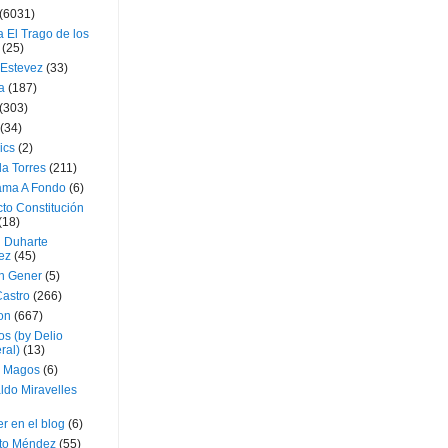
(6031)
 El Trago de los
(25)
 Estevez
(33)
a
(187)
(303)
(34)
ics
(2)
a Torres
(211)
ama A Fondo
(6)
to Constitución
(18)
l Duharte
ez
(45)
 Gener
(5)
Castro
(266)
on
(667)
os (by Delio
ral)
(13)
 Magos
(6)
ldo Miravelles
r en el blog
(6)
to Méndez
(55)