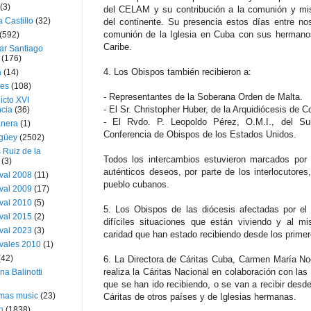
(3)
del CELAM y su contribución a la comunión y mis
a Castillo
(32)
del continente. Su presencia estos días entre no
comunión de la Iglesia en Cuba con sus hermano
(592)
Caribe.
ar Santiago
(176)
4. Los Obispos también recibieron a:
a
(14)
ies
(108)
- Representantes de la Soberana Orden de Malta.
icto XVI
- El Sr. Christopher Huber, de la Arquidiócesis de C
cia
(36)
- El Rvdo. P. Leopoldo Pérez, O.M.I., del Su
nera
(1)
Conferencia de Obispos de los Estados Unidos.
güey
(2502)
 Ruiz de la
Todos los intercambios estuvieron marcados por e
(3)
auténticos deseos, por parte de los interlocutores
val 2008
(11)
pueblo cubanos.
val 2009
(17)
val 2010
(5)
5. Los Obispos de las diócesis afectadas por el 
val 2015
(2)
difíciles situaciones que están viviendo y al 
val 2023
(3)
caridad que han estado recibiendo desde los prime
vales 2010
(1)
(42)
6. La Directora de Cáritas Cuba, Carmen María No
realiza la Cáritas Nacional en colaboración con la
ina Balinotti
que se han ido recibiendo, o se van a recibir desde
tmas music
(23)
Cáritas de otros países y de Iglesias hermanas.
h
(1838)