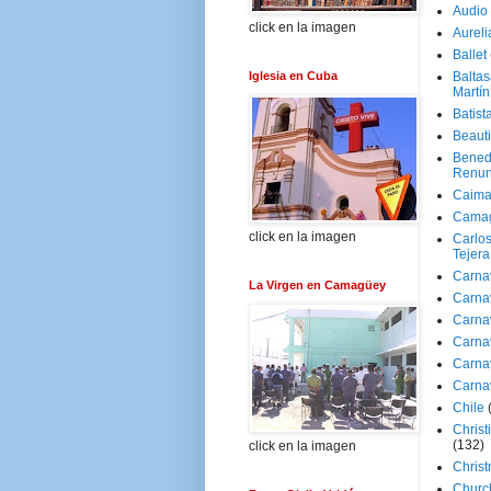
Audio
click en la imagen
Aureli
Ballet
Iglesia en Cuba
Baltas
Martín
Batist
Beaut
Bened
Renun
Caima
Cama
click en la imagen
Carlos
Tejera
Carna
La Virgen en Camagüey
Carna
Carna
Carna
Carna
Carna
Chile
Christ
(132)
click en la imagen
Chris
Churc