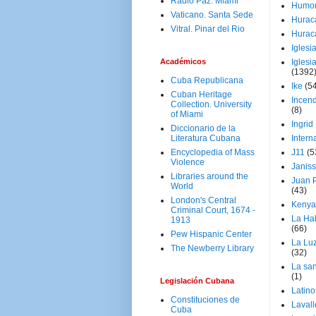
Radio Paz. Miami
Humo
Vaticano. Santa Sede
Hurac
Vitral. Pinar del Rio
Hurac
Iglesi
Académicos
Iglesi
(1392
Cuba Republicana
Ike
(5
Cuban Heritage
Incen
Collection. University
(8)
of Miami
Ingrid
Diccionario de la
Literatura Cubana
Intern
Encyclopedia of Mass
J11
(5
Violence
Janiss
Libraries around the
Juan P
World
(43)
London's Central
Kenya
Criminal Court, 1674 -
La Ha
1913
(66)
Pew Hispanic Center
La Lu
The Newberry Library
(32)
La san
(1)
Legislación Cubana
Latino
Constituciones de
Laval
Cuba