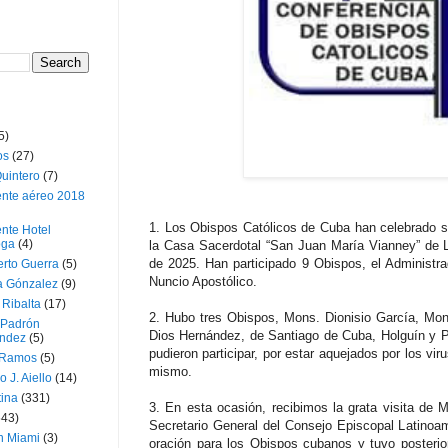
5)
os
(27)
uintero
(7)
ente aéreo 2018
1. Los Obispos Católicos de Cuba han celebrado s
nte Hotel
oga
(4)
la Casa Sacerdotal “San Juan María Vianney” de 
de 2025. Han participado 9 Obispos, el Administr
erto Guerra
(5)
Nuncio Apostólico.
a Gónzalez
(9)
 Ribalta
(17)
2. Hubo tres Obispos, Mons. Dionisio García, Mo
 Padrón
Dios Hernández, de Santiago de Cuba, Holguín y P
ndez
(5)
pudieron participar, por estar aquejados por los vi
 Ramos
(5)
mismo.
o J. Aiello
(14)
tina
(331)
3. En esta ocasión, recibimos la grata visita de 
643)
Secretario General del Consejo Episcopal Latino
n Miami
(3)
oración para los Obispos cubanos y tuvo posterio