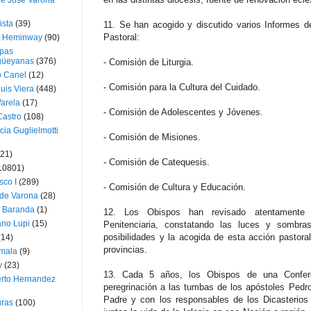
ue José Varona
ista
(39)
11. Se han acogido y discutido varios Informes d
Pastoral:
t Heminway
(90)
pas
üeyanas
(376)
- Comisión de Liturgia.
o Canel
(12)
- Comisión para la Cultura del Cuidado.
Luis Viera
(448)
Varela
(17)
- Comisión de Adolescentes y Jóvenes.
Castro
(108)
cia Guglielmotti
- Comisión de Misiones.
(21)
- Comisión de Catequesis.
10801)
sco I
(289)
- Comisión de Cultura y Educación.
 de Varona
(28)
a Baranda
(1)
12. Los Obispos han revisado atentamente 
ano Lupi
(15)
Penitenciaria, constatando las luces y sombras
posibilidades y la acogida de esta acción pastor
(14)
provincias.
mala
(9)
v
(23)
13. Cada 5 años, los Obispos de una Confere
erto Hernandez
peregrinación a las tumbas de los apóstoles Pedr
Padre y con los responsables de los Dicasterios
ras
(100)