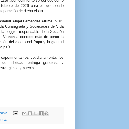
n. Este acontecimiento se conoce como
e febrero de 2026 para el episcopado
reparación de dicha visita.
Cardenal Ángel Fernández Artime, SDB,
 vida Consagrada y Sociedades de Vida
ela Leggio, responsable de la Sección
. Vienen a conocer más de cerca la
sión del afecto del Papa y la gratitud
o país.
e experimentamos cotidianamente, los
de fidelidad, entrega generosa y
esta Iglesia y pueblo.
ents
,
USA