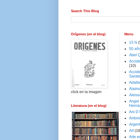
Search This Blog
Orígenes (en el blog)
Menu
15 N
(
50 añ
Abel Q
Accid
(10)
Accide
Sarat
Adalb
Alaim
click en la imagen
Aleisa
Angel
Herná
Literatura (en el blog)
Ani D
Antoni
Argen
Art
(1
Arte e