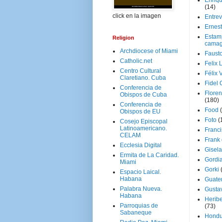
Enriq
(14)
click en la imagen
Entrev
Ernes
Estam
Religion
camag
Archdiocese of Miami
Faust
Catholic.net
Felix 
Centro Cultural
Félix 
Claretiano. Cuba
Fidel 
Conferencia de
Floren
Obispos de Cuba
(180)
Conferencia de
Food
Obispos de EU
Foto
(
Cosejo Episcopal
Latinoamericano.
Franci
CELAM
Frank
Ecclesia Digital
Gisel
Ermita de La Caridad.
Gordi
Miami
Gorki
Espacio Laical.
Habana
Guate
Palabra Nueva.
Gusta
Habana
Herib
Parroquias de
(73)
Sabaneque
Hondu