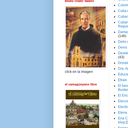
Beato Olallo Valdés
Colom
Cuba
Cuban
Cuban
Regue
Damas
(146)
Delio 
Denis 
Deside
(43)
Donal
Dra. 
click en la imagen
Educa
Efraín
el camagüeyano libre
El be
Busta
El En
Elecc
Electi
Elena
Ena C
blog
(