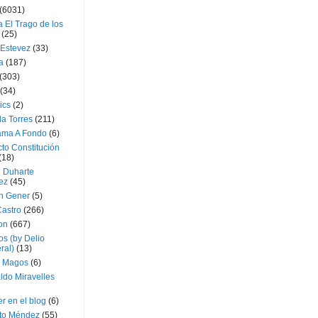
(6031)
 El Trago de los
(25)
 Estevez
(33)
a
(187)
(303)
(34)
ics
(2)
a Torres
(211)
ama A Fondo
(6)
to Constitución
(18)
l Duharte
ez
(45)
 Gener
(5)
Castro
(266)
on
(667)
os (by Delio
ral)
(13)
 Magos
(6)
ldo Miravelles
r en el blog
(6)
to Méndez
(55)