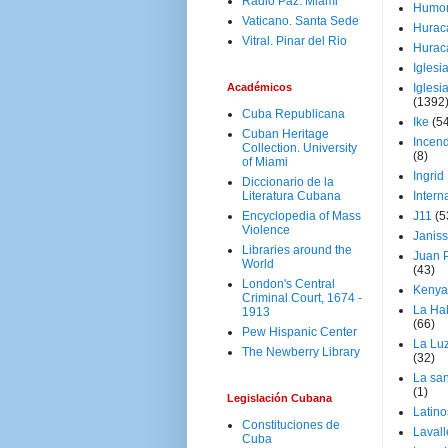
Radio Paz. Miami
Humo
Vaticano. Santa Sede
Hurac
Vitral. Pinar del Rio
Hurac
Iglesi
Académicos
Iglesi
(1392
Cuba Republicana
Ike
(5
Cuban Heritage
Incen
Collection. University
(8)
of Miami
Ingrid
Diccionario de la
Literatura Cubana
Intern
Encyclopedia of Mass
J11
(5
Violence
Janiss
Libraries around the
Juan P
World
(43)
London's Central
Kenya
Criminal Court, 1674 -
La Ha
1913
(66)
Pew Hispanic Center
La Lu
The Newberry Library
(32)
La san
(1)
Legislación Cubana
Latino
Constituciones de
Laval
Cuba