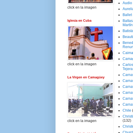
Audio
click en la imagen
Aureli
Ballet
Iglesia en Cuba
Baltas
Martín
Batist
Beaut
Bened
Renun
Caima
Cama
click en la imagen
Carlos
Tejera
Carna
La Virgen en Camagüey
Carna
Carna
Carna
Carna
Carna
Chile
Christ
(132)
click en la imagen
Chris
Churc