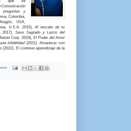
los que se
omunicación
preguntas y
orma, Colombia,
 Aragón, USA,
rona, U.S.A. 2015),
Al rescate de tu
A 2017),
Sexo Sagrado y Lazos del
aster Corp. 2019),
El Poder del Amor
na infidelidad
(2021).
Amanecer con
o
(2022).
El continuo aprendizaje de la
ents