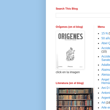
Search This Blog
Orígenes (en el blog)
Menu
15 N
(
50 añ
Abel Q
Accid
(10)
Accide
Sarat
Adalb
Alaim
click en la imagen
Aleisa
Angel
Herná
Literatura (en el blog)
Ani D
Antoni
Argen
Art
(1
Arte e