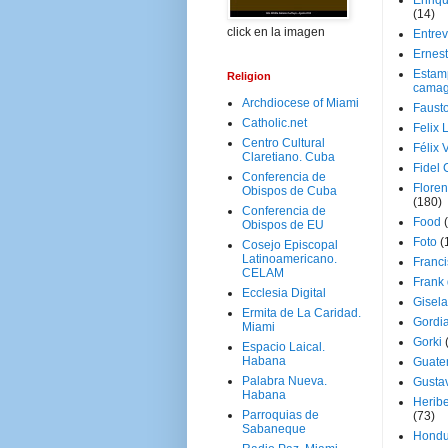
Enriq
(14)
click en la imagen
Entrev
Ernes
Estam
Religion
camag
Archdiocese of Miami
Faust
Catholic.net
Felix 
Centro Cultural
Félix 
Claretiano. Cuba
Fidel 
Conferencia de
Floren
Obispos de Cuba
(180)
Conferencia de
Food
Obispos de EU
Foto
(
Cosejo Episcopal
Latinoamericano.
Franci
CELAM
Frank
Ecclesia Digital
Gisel
Ermita de La Caridad.
Gordi
Miami
Gorki
Espacio Laical.
Habana
Guate
Palabra Nueva.
Gusta
Habana
Herib
Parroquias de
(73)
Sabaneque
Hondu