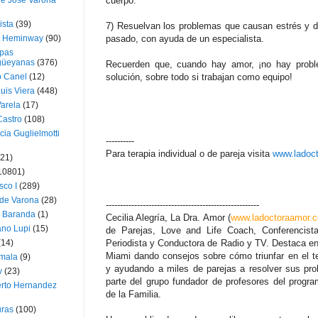
ue José Varona
cuerpo.
ista
(39)
7) Resuelvan los problemas que causan estrés y det
t Heminway
(90)
pasado, con ayuda de un especialista.
pas
üeyanas
(376)
Recuerden que, cuando hay amor, ¡no hay prob
o Canel
(12)
solución, sobre todo si trabajan como equipo!
Luis Viera
(448)
Varela
(17)
Castro
(108)
cia Guglielmotti
----------
Para terapia individual o de pareja visita
www.ladoc
(21)
10801)
sco I
(289)
 de Varona
(28)
------------------------------------------------------
a Baranda
(1)
Cecilia Alegría, La Dra. Amor (
www.ladoctoraamor.
ano Lupi
(15)
de Parejas, Love and Life Coach, Conferencista 
(14)
Periodista y Conductora de Radio y TV. Destaca en
Miami dando consejos sobre cómo triunfar en el t
mala
(9)
y ayudando a miles de parejas a resolver sus pr
v
(23)
parte del grupo fundador de profesores del progr
erto Hernandez
de la Familia.
ras
(100)