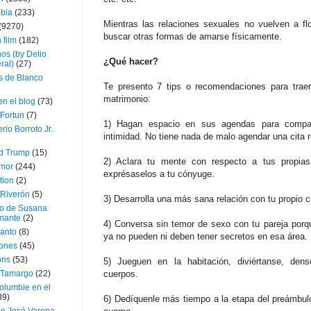
bia
(233)
Mientras las relaciones sexuales no vuelven a fl
(9270)
buscar otras formas de amarse físicamente.
 film
(182)
os (by Delio
¿Qué hacer?
ral)
(27)
 de Blanco
Te presento 7 tips o recomendaciones para traer
matrimonio:
en el blog
(73)
Fortun
(7)
1) Hagan espacio en sus agendas para compar
rio Borroto Jr.
intimidad. No tiene nada de malo agendar una cita 
d Trump
(15)
2) Aclara tu mente con respecto a tus propia
Amor
(244)
exprésaselos a tu cónyuge.
tion
(2)
 Riverón
(5)
3) Desarrolla una más sana relación con tu propio c
so de Susana
mante
(2)
4) Conversa sin temor de sexo con tu pareja por
canto
(8)
ya no pueden ni deben tener secretos en esa área.
iones
(45)
ons
(53)
5) Jueguen en la habitación, diviértanse, dens
 Tamargo
(22)
cuerpos.
olumbie en el
39)
6) Dedíquenle más tiempo a la etapa del preámbulo