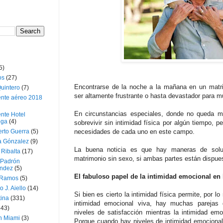
5)
os
(27)
Encontrarse de la noche a la mañana en un matri
uintero
(7)
ser altamente frustrante o hasta devastador para 
ente aéreo 2018
En circunstancias especiales, donde no queda m
nte Hotel
oga
(4)
sobrevivir sin intimidad física por algún tiempo, 
erto Guerra
(5)
necesidades de cada uno en este campo.
a Gónzalez
(9)
La buena noticia es que hay maneras de solu
 Ribalta
(17)
matrimonio sin sexo, si ambas partes están dispues
 Padrón
ndez
(5)
El fabuloso papel de la intimidad emocional en 
 Ramos
(5)
o J. Aiello
(14)
Si bien es cierto la intimidad física permite, por 
tina
(331)
intimidad emocional viva, hay muchas parejas q
643)
niveles de satisfacción mientras la intimidad em
n Miami
(3)
Porque cuando hay niveles de intimidad emocional