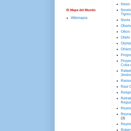
News
Novela
El Mapa del Mundo
Tigres
Wikimapia
Nuvia
Obam
Oikos
Olallo
Olymp
Orland
Progr
Proyec
Cuba
Rafae
Jimén
Ramon
Raul 
Religi
Retrat
Regue
Reyes
Reyna
(3)
Reynie
Rober