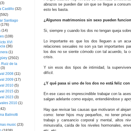
(3)
abrazos se pueden dar sin que se llegue a consuma
a Castillo
(32)
esto les basta.
(592)
¿Algunos matrimonios sin sexo pueden funcio
ar Santiago
(176)
a
(14)
Si, siempre y cuando los dos no tengan queja sobre 
ies
(108)
Lo importante es que los dos lleguen a un acuer
icto XVI
cia
(36)
relaciones sexuales no son ya tan importantes par
los dos no se siente cómodo con tal acuerdo, la 
nera
(1)
crisis.
güey
(2502)
 Ruiz de la
Y sin esos dos tipos de intimidad, la supervive
(3)
difícil.
val 2008
(11)
val 2009
(17)
¿Y qué pasa si uno de los dos no está feliz con 
val 2010
(5)
val 2015
(2)
En ese caso es imprescindible trabajar con la ases
val 2023
(3)
salgan adelante como equipo, entendiéndose y ap
vales 2010
(1)
(42)
Hay que revisar las causas que motivaron el alejam
ina Balinotti
como: tener hijos muy pequeños, no tener priva
trabajo y cansancio corporal y mental, altos niv
tmas music
(23)
minusvalía, caída de los niveles hormonales, envej
h
(1838)
etc. etc.