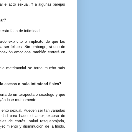
r el acto sexual. Y a algunas parejas
nar?
esta falta de intimidad.
do explicito o implícito de que las
a ser felices. Sin embargo, si uno de
conexión emocional también entrará en
ncia matrimonial se torna mucho más
la escasa o nula intimidad física?
oría de un terapeuta o sexólogo y que
oyándose mutuamente.
iento sexual. Pueden ser tan variadas
cidad para hacer el amor, exceso de
eles de estrés, salud resquebrajada,
ecimiento y disminución de la libido,