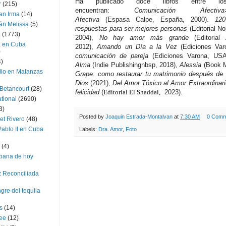
Ha publicado doce libros entre 
r
(215)
encuentran:
Comunicación Afectiva=C
an Irma
(14)
Afectiva
(Espasa Calpe, España, 2000).
120 
án Melissa
(5)
respuestas para ser mejores personas
(Editorial N
a
(1773)
2004),
No hay amor más grande
(Editorial
a en Cuba
2012),
Amando un Día a la Vez
(Ediciones Va
)
comunicación de pareja
(Ediciones Varona, US
4)
Alma
(Indie Publishingnbsp, 2018),
Alessia
(Book M
dio en Matanzas
Grape: como restaurar tu matrimonio después de u
Dios
(2021),
Del Amor Tóxico al Amor Extraordinari
 Betancourt
(28)
felicidad
(
Editorial El Shaddai,
2023).
ational
(2690)
3)
Posted by
Joaquin Estrada-Montalvan
at
7:30 AM
0 Comm
et Rivero
(48)
ablo II en Cuba
Labels:
Dra. Amor
,
Foto
(4)
bana de hoy
z Reconciliada
gre del tequila
s
(14)
lee
(12)