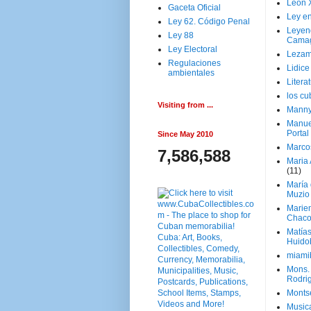
Leon 
Gaceta Oficial
Ley en
Ley 62. Código Penal
Leyen
Ley 88
Cama
Ley Electoral
Lezam
Regulaciones
Lidic
ambientales
Litera
los c
Visiting from ...
Manny
Manue
Portal
Since May 2010
Marco
7,586,588
Maria 
(11)
María
Muzio
Marie
Chaco
Matía
Huido
miami
Mons. 
Rodri
Monts
Music