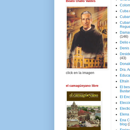
Beato Olallo Valdés
Colom
Cuba
Cuban
Cuban
Regue
Damas
(146)
Delio 
Denis 
Deside
(43)
Donal
Dra. 
click en la imagen
Educa
Efraín
el camagüeyano libre
El be
Busta
El En
Elecc
Electi
Elena
Ena C
blog
(