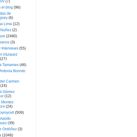
XIV
(7)
 el blog
(96)
das de
güey
(6)
a Lima
(12)
e Nuñez
(2)
ture
(2480)
ubanos
(3)
 Interviews
(55)
l Vázquez
(27)
s Tamames
(46)
Antonia Borroto
 del Carmen
(16)
m Gómez
ur
(12)
s Montes
bro
(24)
bymycell
(509)
Adolfo
guez
(39)
e Ordóñez
(3)
a
(1046)