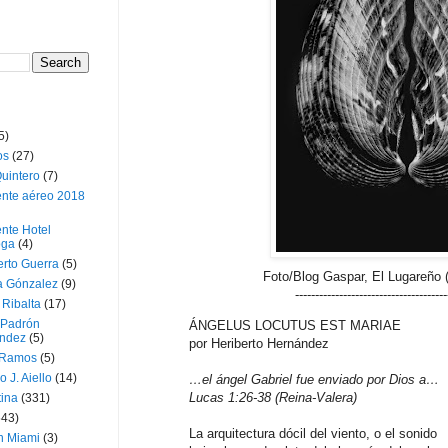
5)
os
(27)
uintero
(7)
ente aéreo 2018
nte Hotel
oga
(4)
erto Guerra
(5)
Foto/Blog Gaspar, El Lugareño 
a Gónzalez
(9)
--------------------------------------
 Ribalta
(17)
 Padrón
ÁNGELUS LOCUTUS EST MARIAE
ndez
(5)
por Heriberto Hernández
 Ramos
(5)
o J. Aiello
(14)
…el ángel Gabriel fue enviado por Dios a…
Lucas 1:26-38 (Reina-Valera)
tina
(331)
643)
La arquitectura dócil del viento, o el sonido
n Miami
(3)