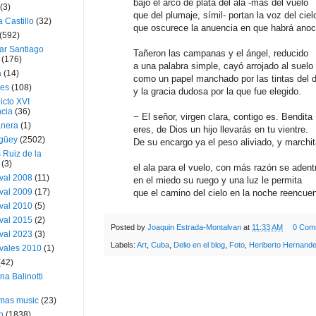
bajo el arco de plata del ala -más del vuelo
(3)
que del plumaje, símil- portan la voz del ciel
a Castillo
(32)
que oscurece la anuencia en que habrá anoc
(592)
ar Santiago
Tañeron las campanas y el ángel, reducido
(176)
a una palabra simple, cayó arrojado al suelo
a
(14)
como un papel manchado por las tintas del 
ies
(108)
y la gracia dudosa por la que fue elegido.
icto XVI
cia
(36)
− El señor, virgen clara, contigo es. Bendita
nera
(1)
eres, de Dios un hijo llevarás en tu vientre.
güey
(2502)
De su encargo ya el peso aliviado, y marchi
 Ruiz de la
(3)
el ala para el vuelo, con más razón se adent
val 2008
(11)
en el miedo su ruego y una luz le permita
val 2009
(17)
que el camino del cielo en la noche reencuen
val 2010
(5)
val 2015
(2)
Posted by
Joaquin Estrada-Montalvan
at
11:33 AM
0 Com
val 2023
(3)
Labels:
Art
,
Cuba
,
Delio en el blog
,
Foto
,
Heriberto Hernand
vales 2010
(1)
(42)
ina Balinotti
tmas music
(23)
h
(1838)