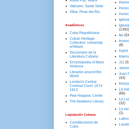
Radio Paz. Miami
Humo
Vaticano. Santa Sede
Hurac
Vitral. Pinar del Rio
Hurac
Iglesi
Académicos
Iglesi
(1392
Cuba Republicana
Ike
(5
Cuban Heritage
Incen
Collection. University
(8)
of Miami
Ingrid
Diccionario de la
Literatura Cubana
Intern
Encyclopedia of Mass
J11
(5
Violence
Janiss
Libraries around the
Juan P
World
(43)
London's Central
Kenya
Criminal Court, 1674 -
La Ha
1913
(66)
Pew Hispanic Center
La Lu
The Newberry Library
(32)
La san
(1)
Legislación Cubana
Latino
Constituciones de
Laval
Cuba