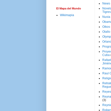
News
Novela
El Mapa del Mundo
Tigres
Wikimapia
Nuvia
Obam
Oikos
Olallo
Olymp
Orland
Progr
Proyec
Cuba
Rafae
Jimén
Ramon
Raul 
Religi
Retrat
Regue
Reyes
Reyna
(3)
Reynie
Rober