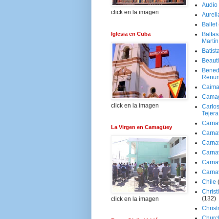
Audio
click en la imagen
Aureli
Ballet
Iglesia en Cuba
Baltas
Martín
Batist
Beaut
Bened
Renun
Caima
Cama
click en la imagen
Carlos
Tejera
Carna
La Virgen en Camagüey
Carna
Carna
Carna
Carna
Carna
Chile
Christ
(132)
click en la imagen
Chris
Churc