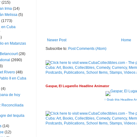
r
(215)
an Irma
(14)
án Melissa
(5)
a
(1773)
a en Cuba
)
4)
Newer Post
Home
dio en Matanzas
Subscribe to:
Post Comments (Atom)
 Betancourt
(28)
ational
(2690)
3)
et Rivero
(48)
ablo II en Cuba
Gaspar, El Lugareño Headline Animator
(4)
bana de hoy
↑ Grab this Headline A
z Reconciliada
gre del tequila
s
(14)
lee
(12)