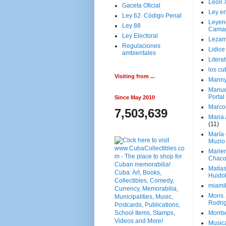
Leon 
Gaceta Oficial
Ley en
Ley 62. Código Penal
Leyen
Ley 88
Cama
Ley Electoral
Lezam
Regulaciones
Lidic
ambientales
Litera
los c
Visiting from ...
Manny
Manue
Portal
Since May 2010
Marco
7,503,639
Maria 
(11)
María
Muzio
Marie
Chaco
Matía
Huido
miami
Mons. 
Rodri
Monts
Music