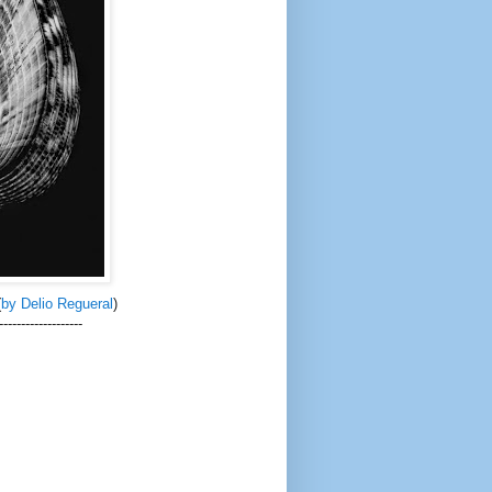
(
by Delio Regueral
)
-------------------