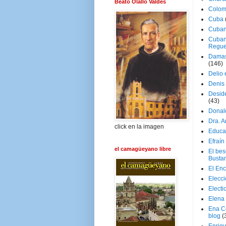
Beato Olallo Valdés
Colom
Cuba
Cuban
Cuban
Regue
Damas
(146)
Delio 
Denis 
Deside
(43)
Donal
Dra. 
click en la imagen
Educa
Efraín
el camagüeyano libre
El be
Busta
El En
Elecc
Electi
Elena
Ena C
blog
(