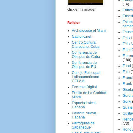
Enriq
(14)
click en la imagen
Entrev
Ernes
Estam
Religion
camag
Archdiocese of Miami
Faust
Catholic.net
Felix 
Centro Cultural
Félix 
Claretiano. Cuba
Fidel 
Conferencia de
Floren
Obispos de Cuba
(180)
Conferencia de
Food
Obispos de EU
Foto
(
Cosejo Episcopal
Latinoamericano.
Franci
CELAM
Frank
Ecclesia Digital
Gisel
Ermita de La Caridad.
Gordi
Miami
Gorki
Espacio Laical.
Habana
Guate
Palabra Nueva.
Gusta
Habana
Herib
Parroquias de
(73)
Sabaneque
Hondu