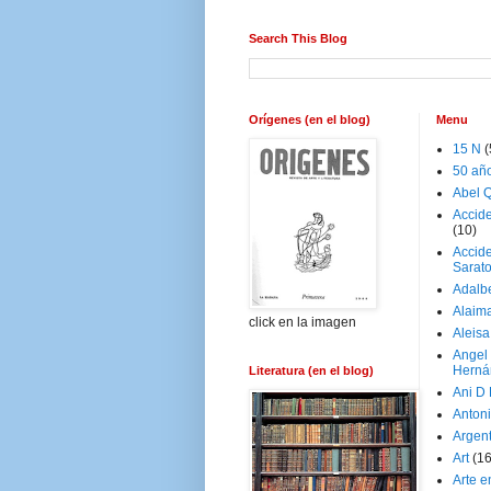
Search This Blog
Orígenes (en el blog)
Menu
15 N
(
50 añ
Abel Q
Accid
(10)
Accide
Sarat
Adalb
Alaim
click en la imagen
Aleisa
Angel
Herná
Literatura (en el blog)
Ani D
Antoni
Argen
Art
(1
Arte e