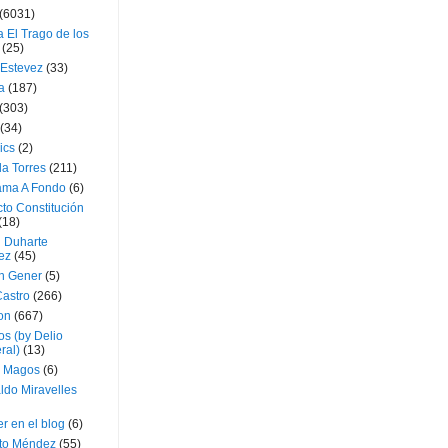
(6031)
 El Trago de los
(25)
 Estevez
(33)
a
(187)
(303)
(34)
ics
(2)
a Torres
(211)
ama A Fondo
(6)
to Constitución
(18)
l Duharte
ez
(45)
 Gener
(5)
Castro
(266)
on
(667)
os (by Delio
ral)
(13)
 Magos
(6)
ldo Miravelles
r en el blog
(6)
to Méndez
(55)