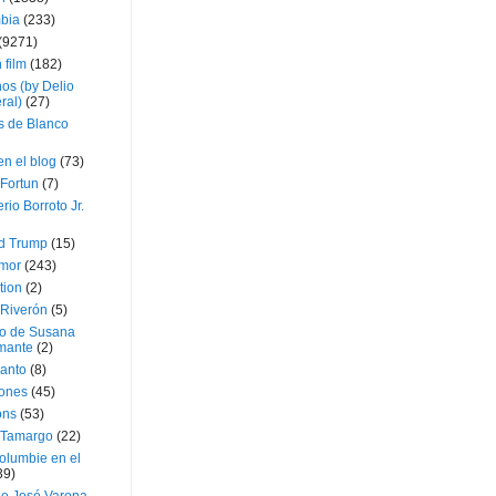
bia
(233)
(9271)
 film
(182)
os (by Delio
ral)
(27)
 de Blanco
en el blog
(73)
Fortun
(7)
rio Borroto Jr.
d Trump
(15)
Amor
(243)
tion
(2)
 Riverón
(5)
so de Susana
mante
(2)
canto
(8)
iones
(45)
ons
(53)
 Tamargo
(22)
olumbie en el
39)