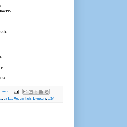
o
hecido.
duelo
ta
re
tre.
ments
ez
,
La Luz Reconciliada
,
Literature
,
USA