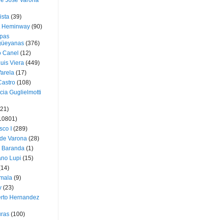
ue José Varona
ista
(39)
t Heminway
(90)
pas
üeyanas
(376)
o Canel
(12)
Luis Viera
(449)
Varela
(17)
Castro
(108)
cia Guglielmotti
(21)
10801)
sco I
(289)
 de Varona
(28)
a Baranda
(1)
ano Lupi
(15)
(14)
mala
(9)
v
(23)
erto Hernandez
ras
(100)