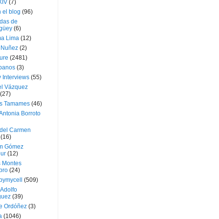
XIV
(7)
 el blog
(96)
das de
güey
(6)
a Lima
(12)
e Nuñez
(2)
ture
(2481)
ubanos
(3)
 Interviews
(55)
l Vázquez
(27)
s Tamames
(46)
Antonia Borroto
 del Carmen
(16)
m Gómez
ur
(12)
s Montes
bro
(24)
bymycell
(509)
Adolfo
guez
(39)
e Ordóñez
(3)
a
(1046)