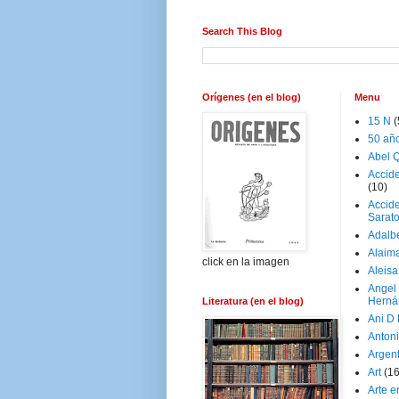
Search This Blog
Orígenes (en el blog)
Menu
15 N
(
50 añ
Abel Q
Accid
(10)
Accide
Sarat
Adalb
Alaim
click en la imagen
Aleisa
Angel
Herná
Literatura (en el blog)
Ani D
Antoni
Argen
Art
(1
Arte e