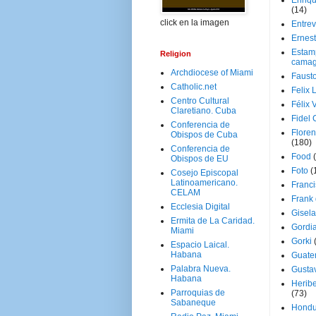
Enriq
(14)
click en la imagen
Entrev
Ernes
Estam
Religion
camag
Archdiocese of Miami
Faust
Catholic.net
Felix 
Centro Cultural
Félix 
Claretiano. Cuba
Fidel 
Conferencia de
Floren
Obispos de Cuba
(180)
Conferencia de
Food
Obispos de EU
Foto
(
Cosejo Episcopal
Latinoamericano.
Franci
CELAM
Frank
Ecclesia Digital
Gisel
Ermita de La Caridad.
Gordi
Miami
Gorki
Espacio Laical.
Habana
Guate
Palabra Nueva.
Gusta
Habana
Herib
Parroquias de
(73)
Sabaneque
Hondu