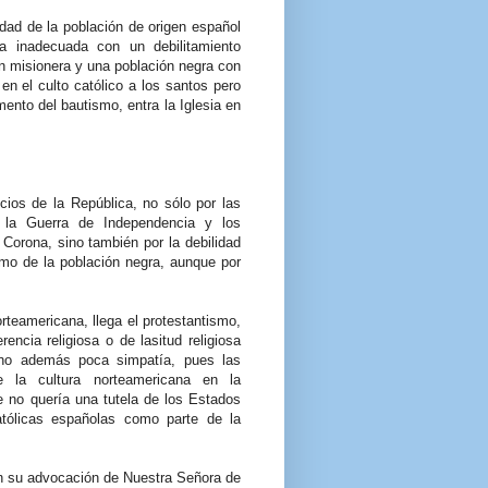
dad de la población de origen español
ma inadecuada con un debilitamiento
ión misionera y una población negra con
n el culto católico a los santos pero
mento del bautismo, entra la Iglesia en
cios de la República, no sólo por las
 la Guerra de Independencia y los
Corona, sino también por la debilidad
como de la población negra, aunque por
orteamericana, llega el protestantismo,
encia religiosa o de lasitud religiosa
ino además poca simpatía, pues las
de la cultura norteamericana en la
e no quería una tutela de los Estados
atólicas españolas como parte de la
en su advocación de Nuestra Señora de