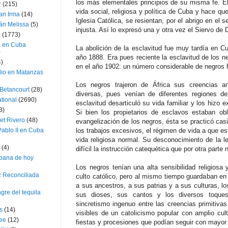
los más elementales principios de su misma fe. El 
r
(215)
vida social, religiosa y política de Cuba y hace que
an Irma
(14)
Iglesia Católica, se resientan, por el abrigo en el 
án Melissa
(5)
injusta. Así lo expresó una y otra vez el Siervo de 
a
(1773)
a en Cuba
La abolición de la esclavitud fue muy tardía en C
)
año 1888. Era pues reciente la esclavitud de los n
4)
en el año 1902: un número considerable de negros h
dio en Matanzas
Los negros trajeron de África sus creencias an
 Betancourt
(28)
diversas, pues venían de diferentes regiones de
ational
(2690)
esclavitud desarticuló su vida familiar y los hizo 
3)
Si bien los propietarios de esclavos estaban obl
et Rivero
(48)
evangelización de los negros, ésta se practicó cas
ablo II en Cuba
los trabajos excesivos, el régimen de vida a que e
vida religiosa normal. Su desconocimiento de la 
(4)
difícil la instrucción catequética que por otra parte
bana de hoy
Los negros tenían una alta sensibilidad religiosa 
z Reconciliada
culto católico, pero al mismo tiempo guardaban e
a sus ancestros, a sus patrias y a sus culturas, l
gre del tequila
sus dioses, sus cantos y los diversos toque
sincretismo ingenuo entre las creencias primitiv
s
(14)
visibles de un catolicismo popular con amplio cu
lee
(12)
fiestas y procesiones que podían seguir con mayor 