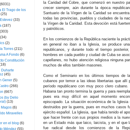
la Caridad del Cobre, que comenzó en nuestro pa
(6031)
crecer siempre, aún durante la época republican
 El Trago de los
Santuario de la Virgen de la Caridad se encuentra
(25)
todas las provincias, pueblos y ciudades de la nac
 Estevez
(33)
la Virgen de la Caridad. Esta devoción está fuerte
a
(187)
y patrióticos.
(303)
(34)
En los comienzos de la República naciente la práct
ics
(2)
en general no iban a la Iglesia, se produce una
a Torres
(211)
republicanos, y durante todo el tiempo posterio
ama A Fondo
(6)
hombres en cada pueblo y ciudad de Cuba se asocia
capellanes, no hubo atención religiosa ninguna par
to Constitución
(18)
muchos de ellos también masones.
l Duharte
ez
(45)
Como el Seminario en los últimos tiempos de la
 Gener
(5)
cubanos por temor a las ideas libertarias que allí 
Castro
(266)
período republicano con muy poco clero cubano. 
Habana tan pronto termina la guerra y para reempla
on
(667)
pues era muy difícil en aquel momento encont
os (by Delio
ral)
(13)
episcopado. La situación económica de la Iglesia
destruidos por la guerra, pues en muchos casos fu
 Magos
(6)
ejército español. La Iglesia, que había tenido el ap
ldo Miravelles
que hacer frente con sus propios medios a la nuev
en un Estado más que laico, laicista, y en el que l
r en el blog
(6)
fue radical desde los comienzos de la Repúbl
to Méndez
(55)