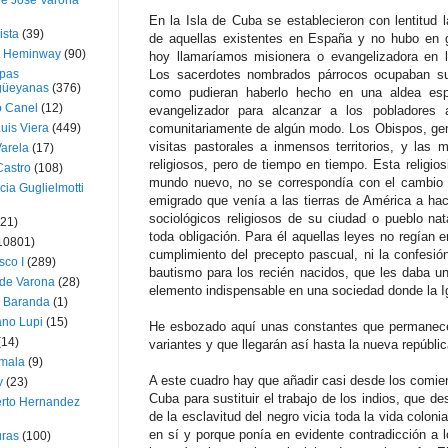
ue José Varona
En la Isla de Cuba se establecieron con lentitud l
ista
(39)
de aquellas existentes en España y no hubo en g
t Heminway
(90)
hoy llamaríamos misionera o evangelizadora en l
pas
Los sacerdotes nombrados párrocos ocupaban sus
üeyanas
(376)
como pudieran haberlo hecho en una aldea esp
o Canel
(12)
evangelizador para alcanzar a los pobladores a
Luis Viera
(449)
comunitariamente de algún modo. Los Obispos, gen
visitas pastorales a inmensos territorios, y las m
Varela
(17)
religiosos, pero de tiempo en tiempo. Esta religios
Castro
(108)
mundo nuevo, no se correspondía con el cambio 
cia Guglielmotti
emigrado que venía a las tierras de América a hac
sociológicos religiosos de su ciudad o pueblo na
(21)
toda obligación. Para él aquellas leyes no regían e
10801)
cumplimiento del precepto pascual, ni la confesió
sco I
(289)
bautismo para los recién nacidos, que les daba u
 de Varona
(28)
elemento indispensable en una sociedad donde la Ig
a Baranda
(1)
ano Lupi
(15)
He esbozado aquí unas constantes que permanecer
(14)
variantes y que llegarán así hasta la nueva repúbli
mala
(9)
A este cuadro hay que añadir casi desde los comien
v
(23)
Cuba para sustituir el trabajo de los indios, que d
erto Hernandez
de la esclavitud del negro vicia toda la vida colon
en sí y porque ponía en evidente contradicción a 
ras
(100)