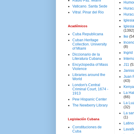
Radio Paz. Miami
Humo
Vaticano. Santa Sede
Hurac
Vitral. Pinar del Rio
Hurac
Iglesi
Académicos
Iglesi
(1392
Cuba Republicana
Ike
(5
Cuban Heritage
Incen
Collection. University
(8)
of Miami
Ingrid
Diccionario de la
Literatura Cubana
Intern
Encyclopedia of Mass
J11
(5
Violence
Janiss
Libraries around the
Juan P
World
(43)
London's Central
Kenya
Criminal Court, 1674 -
La Ha
1913
(66)
Pew Hispanic Center
La Lu
The Newberry Library
(32)
La san
(1)
Legislación Cubana
Latino
Constituciones de
Laval
Cuba