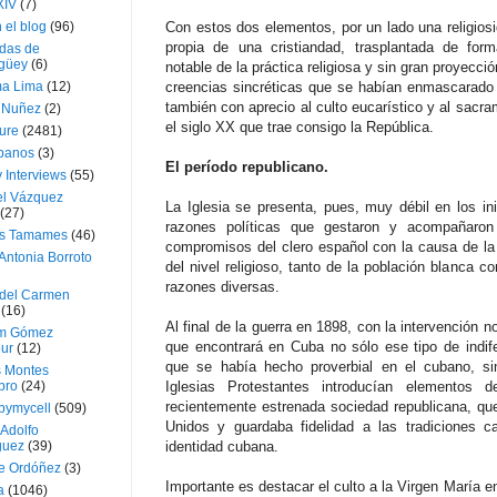
XIV
(7)
 el blog
(96)
Con estos dos elementos, por un lado una religiosi
propia de una cristiandad, trasplantada de for
das de
güey
(6)
notable de la práctica religiosa y sin gran proyecc
a Lima
(12)
creencias sincréticas que se habían enmascarado e
también con aprecio al culto eucarístico y al sacra
e Nuñez
(2)
el siglo XX que trae consigo la República.
ture
(2481)
ubanos
(3)
El período republicano.
 Interviews
(55)
l Vázquez
La Iglesia se presenta, pues, muy débil en los ini
(27)
razones políticas que gestaron y acompañaron
s Tamames
(46)
compromisos del clero español con la causa de la 
Antonia Borroto
del nivel religioso, tanto de la población blanca 
razones diversas.
 del Carmen
(16)
Al final de la guerra en 1898, con la intervención n
m Gómez
que encontrará en Cuba no sólo ese tipo de indifer
ur
(12)
que se había hecho proverbial en el cubano, s
s Montes
bro
(24)
Iglesias Protestantes introducían elementos 
recientemente estrenada sociedad republicana, qu
bymycell
(509)
Unidos y guardaba fidelidad a las tradiciones c
Adolfo
guez
(39)
identidad cubana.
e Ordóñez
(3)
Importante es destacar el culto a la Virgen María 
a
(1046)