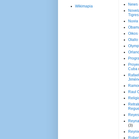
News
Wikimapia
Novela
Tigres
Nuvia
Obam
Oikos
Olallo
Olymp
Orland
Progr
Proyec
Cuba
Rafae
Jimén
Ramon
Raul 
Religi
Retrat
Regue
Reyes
Reyna
(3)
Reynie
Rober