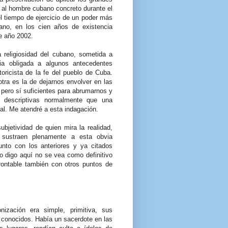
a al hombre cubano concreto durante el
l tiempo de ejercicio de un poder más
ano, en los cien años de existencia
e año 2002.
 religiosidad del cubano, sometida a
cia obligada a algunos antecedentes
toricista de la fe del pueblo de Cuba.
otra es la de dejarnos envolver en las
pero sí suficientes para abrumarnos y
s descriptivas normalmente que una
l. Me atendré a esta indagación.
ubjetividad de quien mira la realidad,
 sustraen plenamente a esta obvia
unto con los anteriores y ya citados
to digo aquí no se vea como definitivo
nfrontable también con otros puntos de
nización era simple, primitiva, sus
 conocidos. Había un sacerdote en las