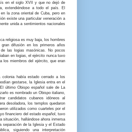
ís en el siglo XVII y que no dejó de
a, extendiéndose a todo el país. El
 en la zona oriental de Cuba, pero en
ión existe una particular veneración a
mente unida a sentimientos nacionales
ica religiosa es muy baja, los hombres
 gran difusión en los primeros años
r, de las logias masónicas. No pocos
ban en logias, el ejército nunca tuvo
a los miembros del ejército, que eran
 colonia había estado cerrado a los
podían gestarse, la Iglesia entra en el
El último Obispo español sale de La
zarlo es nombrado un Obispo italiano,
rar candidatos cubanos idóneos al
 era desoladora, los templos quedaron
eron utilizados como cuarteles por el
oyo financiero del estado español, tuvo
a situación, hallándose ahora inmersa
a separación de la Iglesia y el Estado
ica, siguiendo una interpretación