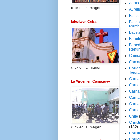
Audio
click en la imagen
Aureli
Ballet
Iglesia en Cuba
Baltas
Martín
Batist
Beaut
Bened
Renun
Caima
Cama
click en la imagen
Carlos
Tejera
Carna
La Virgen en Camagüey
Carna
Carna
Carna
Carna
Carna
Chile
Christ
(132)
click en la imagen
Chris
Churc