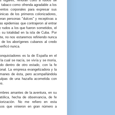
s lugares, rendían culto a ídolos de
el tabaco como ofrenda agradable a los
entos corporales para expresar sus
ónicas de los primeros colonizadores,
eran personas "dulces" y receptivas a
s epidemias que contrajeron al entrar
 rudos a los que fueron sometidos, el
 su totalidad en la isla de Cuba. Por
te, no nos estaremos refiriendo nunca
os de los aborígenes cubanos al credo
verificó nunca.
 conquistadores es la de España en el
 la cual se nacía, se vivía y se moría,
o dentro de otro estado, con la fe
ional. La empresa evangelizadora y la
esmanes de ésta, pero acompañándola
ulpas de una hazaña acometida con
es.
hombres amantes de la aventura, en su
católica, hecha de observancia, de fe
riorización. No me refiero en esta
osos que vinieron en gran número a