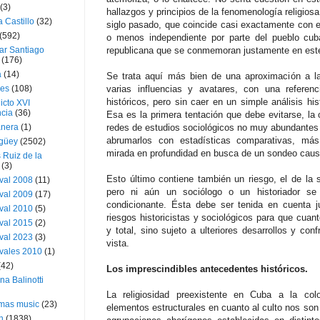
(3)
hallazgos y principios de la fenomenología religios
a Castillo
(32)
siglo pasado, que coincide casi exactamente con e
(592)
o menos independiente por parte del pueblo cub
ar Santiago
republicana que se conmemoran justamente en est
(176)
a
(14)
Se trata aquí más bien de una aproximación a la
ies
(108)
varias influencias y avatares, con una referen
históricos, pero sin caer en un simple análisis his
icto XVI
cia
(36)
Esa es la primera tentación que debe evitarse, la 
nera
(1)
redes de estudios sociológicos no muy abundantes 
abrumarlos con estadísticas comparativas, má
güey
(2502)
mirada en profundidad en busca de un sondeo causa
 Ruiz de la
(3)
Esto último contiene también un riesgo, el de la s
val 2008
(11)
pero ni aún un sociólogo o un historiador se
val 2009
(17)
condicionante. Ésta debe ser tenida en cuenta j
val 2010
(5)
riesgos historicistas y sociológicos para que cuan
val 2015
(2)
y total, sino sujeto a ulteriores desarrollos y co
val 2023
(3)
vista.
vales 2010
(1)
(42)
Los imprescindibles antecedentes históricos.
ina Balinotti
La religiosidad preexistente en Cuba a la colo
tmas music
(23)
elementos estructurales en cuanto al culto nos son
h
(1838)