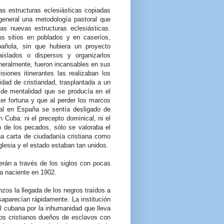
as estructuras eclesiásticas copiadas
eneral una metodología pastoral que
as nuevas estructuras eclesiásticas.
 sitios en poblados y en caseríos,
añola, sin que hubiera un proyecto
islados o dispersos y organizarlos
eralmente, fueron incansables en sus
isiones itinerantes las realizaban los
idad de cristiandad, trasplantada a un
de mentalidad que se producía en el
er fortuna y que al perder los marcos
tal en España se sentía desligado de
n Cuba: ni el precepto dominical, ni el
n de los pecados, sólo se valoraba el
na carta de ciudadanía cristiana como
lesia y el estado estaban tan unidos.
án a través de los siglos con pocas
ca naciente en 1902.
zos la llegada de los negros traídos a
esaparecían rápidamente. La institución
ial cubana por la inhumanidad que lleva
los cristianos dueños de esclavos con