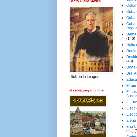
Beato Olallo Valdés
Colom
Cuba
Cuban
Cuban
Regue
Damas
(146)
Delio 
Denis 
Deside
(43)
Donal
Dra. 
click en la imagen
Educa
Efraín
el camagüeyano libre
El be
Busta
El En
Elecc
Electi
Elena
Ena C
blog
(