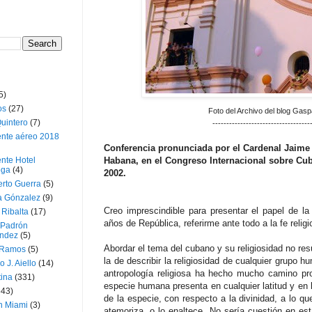
5)
os
(27)
Foto del Archivo del blog Gasp
uintero
(7)
-----------------------------------
ente aéreo 2018
Conferencia pronunciada por el Cardenal Jaime
nte Hotel
Habana, en el Congreso Internacional sobre Cub
oga
(4)
2002.
erto Guerra
(5)
a Gónzalez
(9)
Creo imprescindible para presentar el papel de la
 Ribalta
(17)
años de República, referirme ante todo a la fe relig
 Padrón
ndez
(5)
Abordar el tema del cubano y su religiosidad no resu
 Ramos
(5)
la de describir la religiosidad de cualquier grupo 
o J. Aiello
(14)
antropología religiosa ha hecho mucho camino pro
tina
(331)
especie humana presenta en cualquier latitud y en l
643)
de la especie, con respecto a la divinidad, a lo qu
n Miami
(3)
atemoriza, o lo enaltece. No sería cuestión en est