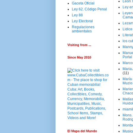
Leon 
Gaceta Oficial
Ley en
Ley 62. Código Penal
Leyen
Ley 88
Cama
Ley Electoral
Lezam
Regulaciones
Lidic
ambientales
Litera
los c
Visiting from ...
Manny
Manue
Portal
Since May 2010
Marco
Maria 
(11)
María
Muzio
Marie
Chaco
Matía
Huido
miami
Mons. 
Rodri
Monts
El Mapa del Mundo
Music