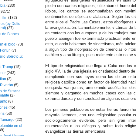
agrupaciones aborígenes establecidas en distinto
bia
(233)
piedra con cantos religiosos, utilizaban el humo d
ídolos, los cantos se acompañaban con movimi
(9271)
sentimientos de súplica o alabanza. Según las cr
 film
(182)
entre ellos el Padre Las Casas, estos aborígenes 
os (by Delio
la evangelización. Lamentablemente, víctimas de la
ral)
(27)
en contacto con los europeos y de los trabajos muy
 de Blanco
pueblo aborigen fue exterminado prácticamente en
esto, cuando hablemos de sincretismo, más adelan
en el blog
(73)
a algún tipo de incorporación de creencias o rit
Fortun
(7)
católico y a su liturgia, pues realmente esto no se 
rio Borroto Jr.
El tipo de religiosidad que llega a Cuba con los
d Trump
(15)
siglo XV, la de una iglesia en cristiandad dentro de
Amor
(243)
cumpliendo con sus leyes como las de un estad
tion
(2)
religiosa católica como un factor de identidad nac
 Riverón
(5)
conquista van juntas, aminorando aquélla los d
so de Susana
siempre y cargando en muchos casos con las c
mante
(2)
extrema dureza y con crueldad en algunas ocasion
canto
(8)
iones
(45)
Los primeros pobladores de estas tierras fueron 
ons
(53)
mayoría iletrados, con una religiosidad popular 
 Tamargo
(22)
sociológicamente evidente, pero sin gran inte
olumbie en el
enumeración a los clérigos y sobre todo religi
39)
evangelizar las tierras americanas.