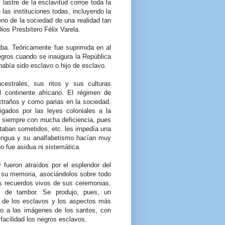
lastre de la esclavitud corroe toda la
 las instituciones todas, incluyendo la
seno de la sociedad de una realidad tan
Dios Presbítero Félix Varela.
uba. Teóricamente fue suprimida en al
egros cuando se inaugura la República
abía sido esclavo o hijo de esclavo.
cestrales, sus ritos y sus culturas
l continente africano. El régimen de
extraños y como parias en la sociedad.
igados por las leyes coloniales a la
i siempre con mucha deficiencia, pues
staban sometidos, etc. les impedía una
lengua y su analfabetismo hacían muy
 no fue asidua ni sistemática.
y fueron atraídos por el esplendor del
n su memoria, asociándolos sobre todo
os recuerdos vivos de sus ceremonias,
s de tambor. Se produjo, pues, un
as de los esclavos y los aspectos más
lto a las imágenes de los santos, con
facilidad los negros esclavos.