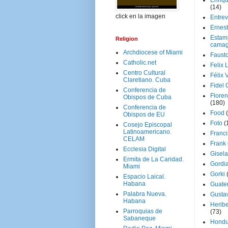
Enriq
(14)
click en la imagen
Entrev
Ernes
Estam
Religion
camag
Archdiocese of Miami
Faust
Catholic.net
Felix 
Centro Cultural
Félix 
Claretiano. Cuba
Fidel 
Conferencia de
Floren
Obispos de Cuba
(180)
Conferencia de
Food
Obispos de EU
Foto
(
Cosejo Episcopal
Latinoamericano.
Franci
CELAM
Frank
Ecclesia Digital
Gisel
Ermita de La Caridad.
Gordi
Miami
Gorki
Espacio Laical.
Habana
Guate
Palabra Nueva.
Gusta
Habana
Herib
Parroquias de
(73)
Sabaneque
Hondu