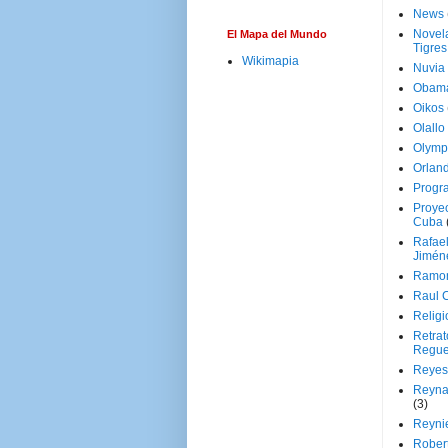
News
Novela
El Mapa del Mundo
Tigres
Wikimapia
Nuvia
Obam
Oikos
Olallo
Olymp
Orland
Progr
Proyec
Cuba
Rafae
Jimén
Ramon
Raul 
Religi
Retrat
Regue
Reyes
Reyna
(3)
Reynie
Rober