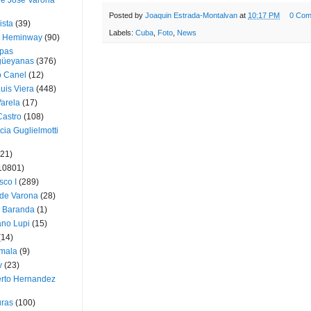
ue José Varona
Posted by
Joaquin Estrada-Montalvan
at
10:17 PM
0 Com
ista
(39)
Labels:
Cuba
,
Foto
,
News
t Heminway
(90)
pas
üeyanas
(376)
o Canel
(12)
Luis Viera
(448)
Varela
(17)
Castro
(108)
cia Guglielmotti
(21)
10801)
sco I
(289)
 de Varona
(28)
a Baranda
(1)
ano Lupi
(15)
(14)
mala
(9)
v
(23)
erto Hernandez
ras
(100)