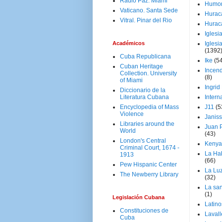
Radio Paz. Miami
Humo
Vaticano. Santa Sede
Hurac
Vitral. Pinar del Rio
Hurac
Iglesi
Académicos
Iglesi
(1392
Cuba Republicana
Ike
(5
Cuban Heritage
Incen
Collection. University
(8)
of Miami
Ingrid
Diccionario de la
Literatura Cubana
Intern
Encyclopedia of Mass
J11
(5
Violence
Janiss
Libraries around the
Juan P
World
(43)
London's Central
Kenya
Criminal Court, 1674 -
La Ha
1913
(66)
Pew Hispanic Center
La Lu
The Newberry Library
(32)
La san
(1)
Legislación Cubana
Latino
Constituciones de
Laval
Cuba