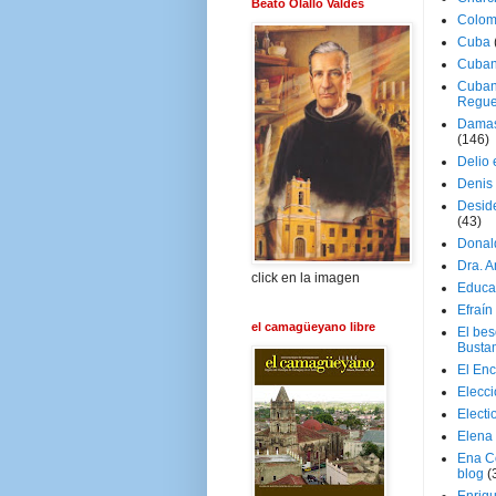
Beato Olallo Valdés
Colom
Cuba
Cuban
Cuban
Regue
Damas
(146)
Delio 
Denis 
Deside
(43)
Donal
Dra. 
click en la imagen
Educa
Efraín
el camagüeyano libre
El be
Busta
El En
Elecc
Electi
Elena
Ena C
blog
(