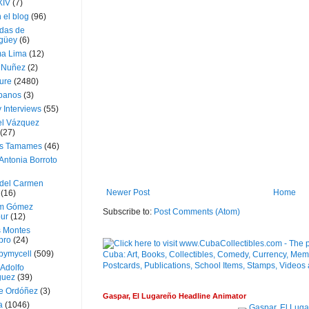
XIV
(7)
 el blog
(96)
das de
güey
(6)
a Lima
(12)
e Nuñez
(2)
ture
(2480)
ubanos
(3)
 Interviews
(55)
l Vázquez
(27)
s Tamames
(46)
Antonia Borroto
 del Carmen
Newer Post
Home
(16)
m Gómez
Subscribe to:
Post Comments (Atom)
ur
(12)
s Montes
bro
(24)
bymycell
(509)
Adolfo
guez
(39)
e Ordóñez
(3)
Gaspar, El Lugareño Headline Animator
a
(1046)