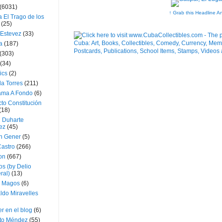
(6031)
↑ Grab this Headline A
 El Trago de los
(25)
 Estevez
(33)
a
(187)
(303)
(34)
ics
(2)
a Torres
(211)
ama A Fondo
(6)
to Constitución
(18)
l Duharte
ez
(45)
 Gener
(5)
Castro
(266)
on
(667)
os (by Delio
ral)
(13)
 Magos
(6)
ldo Miravelles
r en el blog
(6)
to Méndez
(55)