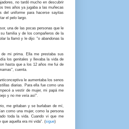
ajadores, no tardó mucho en descubrir
los tres años ya jugaba a las muñecas
s del uniforme para hacerse sayitas
ar el pelo largo.
esor, una de las pocas personas que le
 su familia y de los compañeros de la
olar la llamó y le dijo: "o abandonas la
 de mi prima. Ella me prestaba sus
día los genitales y llevaba la vida de
on hasta que a los 12 años me fui de
 mamas", cuenta.
anticonceptiva le aumentaba los senos
tillas diarias. Para ella fue como una
"empecé a vestir de mujer, mi papá me
pejo y no me veía así".
rio, me gritaban y se burlaban de mí,
ían como una mujer, como la persona
ado toda la vida. Cuando vi que me
que aquella era mi vida". (
sigue
)