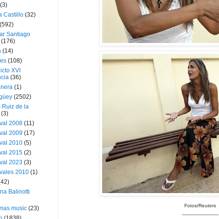
(3)
a Castillo
(32)
(592)
ar Santiago
(176)
a
(14)
ies
(108)
icto XVI
cia
(36)
nera
(1)
güey
(2502)
 Ruiz de la
(3)
val 2008
(11)
val 2009
(17)
val 2010
(5)
val 2015
(2)
val 2023
(3)
vales 2010
(1)
(42)
ina Balinotti
Fotos/Reuters
tmas music
(23)
-------------------------
h
(1838)