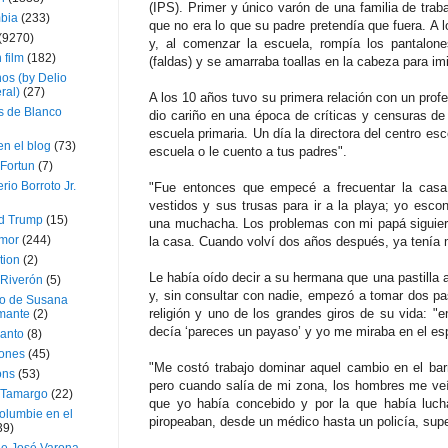
(IPS). Primer y único varón de una familia de trab
bia
(233)
que no era lo que su padre pretendía que fuera. A 
(9270)
y, al comenzar la escuela, rompía los pantalone
 film
(182)
(faldas) y se amarraba toallas en la cabeza para imit
os (by Delio
ral)
(27)
A los 10 años tuvo su primera relación con un prof
 de Blanco
dio cariño en una época de críticas y censuras de
escuela primaria. Un día la directora del centro esc
en el blog
(73)
escuela o le cuento a tus padres".
Fortun
(7)
rio Borroto Jr.
"Fue entonces que empecé a frecuentar la casa
vestidos y sus trusas para ir a la playa; yo escon
d Trump
(15)
una muchacha. Los problemas con mi papá siguier
Amor
(244)
la casa. Cuando volví dos años después, ya tenía
tion
(2)
Le había oído decir a su hermana que una pastilla 
 Riverón
(5)
y, sin consultar con nadie, empezó a tomar dos pas
so de Susana
religión y uno de los grandes giros de su vida: 
mante
(2)
decía ‘pareces un payaso’ y yo me miraba en el es
canto
(8)
iones
(45)
"Me costó trabajo dominar aquel cambio en el bar
ons
(53)
pero cuando salía de mi zona, los hombres me ve
 Tamargo
(22)
que yo había concebido y por la que había luch
olumbie en el
piropeaban, desde un médico hasta un policía, supe 
39)