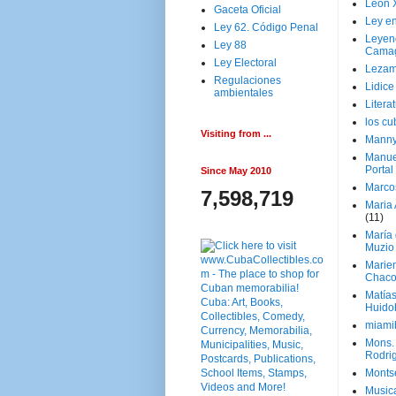
Leon 
Gaceta Oficial
Ley en
Ley 62. Código Penal
Leyen
Ley 88
Cama
Ley Electoral
Lezam
Regulaciones
Lidic
ambientales
Litera
los c
Visiting from ...
Manny
Manue
Portal
Since May 2010
Marco
7,598,719
Maria 
(11)
María
Muzio
Marie
Chaco
Matía
Huido
miami
Mons. 
Rodri
Monts
Music