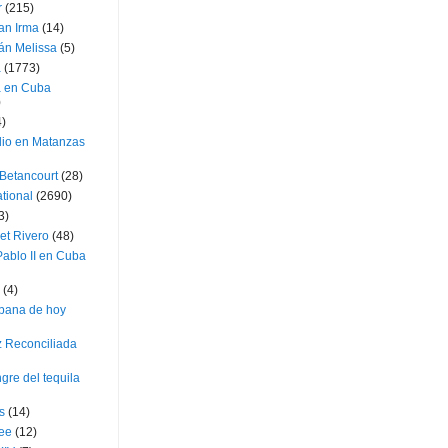
r
(215)
an Irma
(14)
án Melissa
(5)
a
(1773)
a en Cuba
)
4)
dio en Matanzas
 Betancourt
(28)
ational
(2690)
3)
et Rivero
(48)
ablo II en Cuba
(4)
bana de hoy
z Reconciliada
gre del tequila
s
(14)
lee
(12)