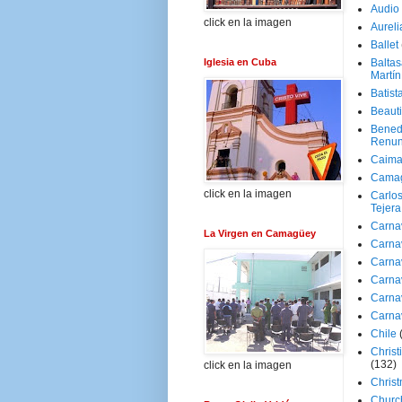
Audio
click en la imagen
Aureli
Ballet
Iglesia en Cuba
Baltas
Martín
Batist
Beaut
Bened
Renun
Caima
Cama
click en la imagen
Carlos
Tejera
Carna
La Virgen en Camagüey
Carna
Carna
Carna
Carna
Carna
Chile
Christ
(132)
click en la imagen
Chris
Churc