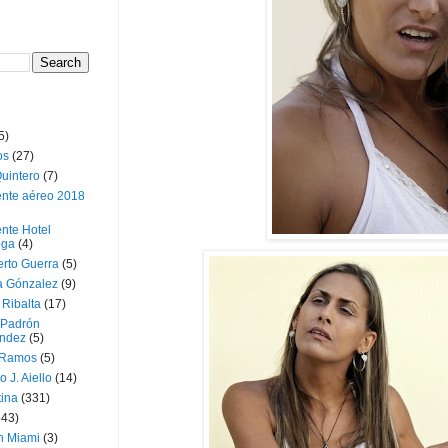
5)
os
(27)
uintero
(7)
ente aéreo 2018
nte Hotel
oga
(4)
erto Guerra
(5)
a Gónzalez
(9)
 Ribalta
(17)
 Padrón
ndez
(5)
 Ramos
(5)
o J. Aiello
(14)
tina
(331)
643)
n Miami
(3)