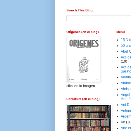
Search This Blog
Orígenes (en el blog)
Menu
15 N
(
50 añ
Abel Q
Accid
(10)
Accide
Sarat
Adalb
Alaim
click en la imagen
Aleisa
Angel
Herná
Literatura (en el blog)
Ani D
Antoni
Argen
Art
(1
Arte e