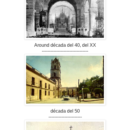
Around década del 40, del XX
--------------------------------
década del 50
-----------------------