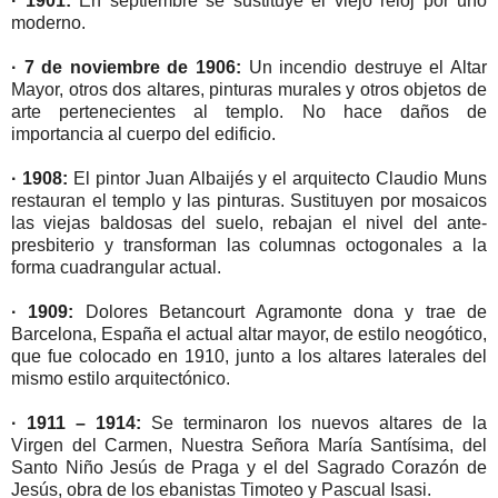
· 1901:
En septiembre se sustituye el viejo reloj por uno
moderno.
· 7 de noviembre de 1906:
Un incendio destruye el Altar
Mayor, otros dos altares, pinturas murales y otros objetos de
arte pertenecientes al templo. No hace daños de
importancia al cuerpo del edificio.
· 1908:
El pintor Juan Albaijés y el arquitecto Claudio Muns
restauran el templo y las pinturas. Sustituyen por mosaicos
las viejas baldosas del suelo, rebajan el nivel del ante-
presbiterio y transforman las columnas octogonales a la
forma cuadrangular actual.
· 1909:
Dolores Betancourt Agramonte dona y trae de
Barcelona, España el actual altar mayor, de estilo neogótico,
que fue colocado en 1910, junto a los altares laterales del
mismo estilo arquitectónico.
· 1911 – 1914:
Se terminaron los nuevos altares de la
Virgen del Carmen, Nuestra Señora María Santísima, del
Santo Niño Jesús de Praga y el del Sagrado Corazón de
Jesús, obra de los ebanistas Timoteo y Pascual Isasi.