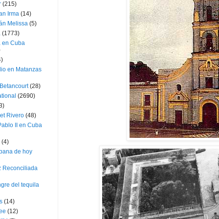
r
(215)
an Irma
(14)
án Melissa
(5)
a
(1773)
a en Cuba
)
4)
dio en Matanzas
 Betancourt
(28)
ational
(2690)
3)
et Rivero
(48)
ablo II en Cuba
(4)
bana de hoy
z Reconciliada
gre del tequila
s
(14)
lee
(12)