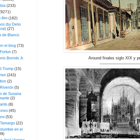
bia
(233)
(9271)
 film
(182)
os (by Delio
ral)
(27)
 de Blanco
en el blog
(73)
Fortun
(7)
Around finales siglo XIX y p
rio Borroto Jr.
--------------------------------
d Trump
(15)
Amor
(243)
tion
(2)
 Riverón
(5)
so de Susana
mante
(2)
canto
(8)
iones
(45)
ons
(53)
 Tamargo
(22)
olumbie en el
39)