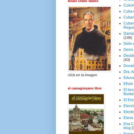
Beato Olallo Valdés
Colom
Cuba
Cuban
Cuban
Regue
Damas
(146)
Delio 
Denis 
Deside
(43)
Donal
Dra. 
click en la imagen
Educa
Efraín
el camagüeyano libre
El be
Busta
El En
Elecc
Electi
Elena
Ena C
blog
(