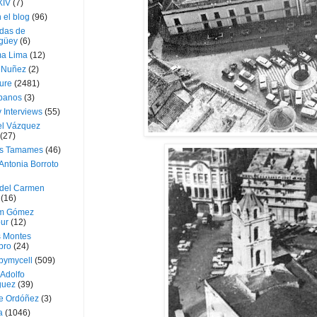
XIV
(7)
 el blog
(96)
das de
güey
(6)
a Lima
(12)
e Nuñez
(2)
ture
(2481)
ubanos
(3)
 Interviews
(55)
l Vázquez
(27)
s Tamames
(46)
Antonia Borroto
 del Carmen
(16)
m Gómez
ur
(12)
s Montes
bro
(24)
bymycell
(509)
Adolfo
guez
(39)
e Ordóñez
(3)
a
(1046)