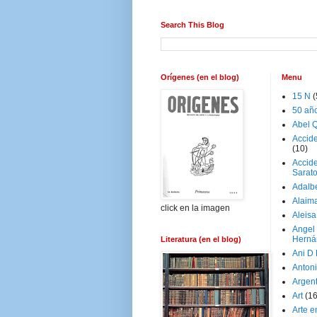
Search This Blog
Orígenes (en el blog)
Menu
15 N
(
50 añ
Abel Q
Accid
(10)
Accide
Sarat
Adalb
Alaim
click en la imagen
Aleisa
Angel
Herná
Literatura (en el blog)
Ani D
Antoni
Argen
Art
(1
Arte e