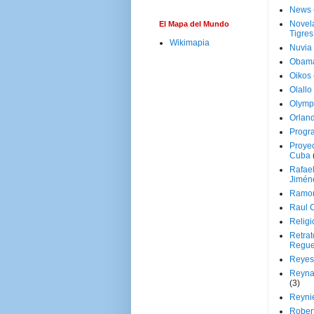
News
Novela
El Mapa del Mundo
Tigres
Wikimapia
Nuvia
Obam
Oikos
Olallo
Olymp
Orland
Progr
Proyec
Cuba
Rafae
Jimén
Ramon
Raul 
Religi
Retrat
Regue
Reyes
Reyna
(3)
Reynie
Rober