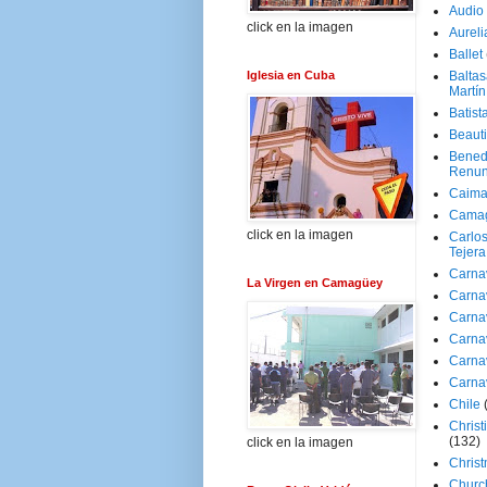
Audio
click en la imagen
Aureli
Ballet
Iglesia en Cuba
Baltas
Martín
Batist
Beaut
Bened
Renun
Caima
Cama
click en la imagen
Carlos
Tejera
Carna
La Virgen en Camagüey
Carna
Carna
Carna
Carna
Carna
Chile
Christ
(132)
click en la imagen
Chris
Churc