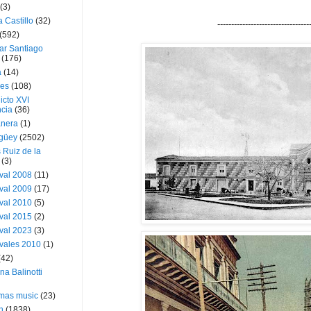
(3)
a Castillo
(32)
---------------------------------
(592)
ar Santiago
(176)
a
(14)
ies
(108)
icto XVI
cia
(36)
nera
(1)
güey
(2502)
 Ruiz de la
(3)
val 2008
(11)
val 2009
(17)
val 2010
(5)
val 2015
(2)
val 2023
(3)
vales 2010
(1)
(42)
ina Balinotti
tmas music
(23)
h
(1838)