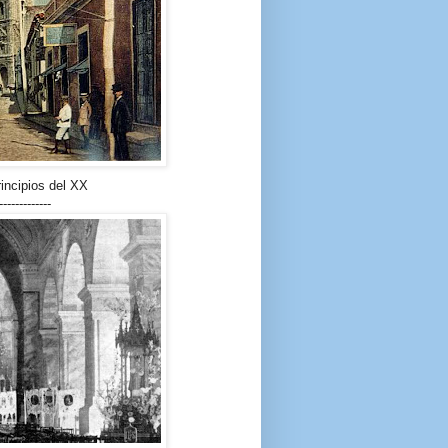
rincipios del XX
-------------