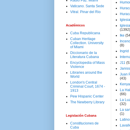
Radio Paz. Miami
Humo
Vaticano. Santa Sede
Hurac
Vitral. Pinar del Rio
Hurac
Iglesi
Académicos
Iglesi
(1392
Cuba Republicana
Ike
(5
Cuban Heritage
Incen
Collection. University
(8)
of Miami
Ingrid
Diccionario de la
Literatura Cubana
Intern
Encyclopedia of Mass
J11
(5
Violence
Janiss
Libraries around the
Juan P
World
(43)
London's Central
Kenya
Criminal Court, 1674 -
La Ha
1913
(66)
Pew Hispanic Center
La Lu
The Newberry Library
(32)
La san
(1)
Legislación Cubana
Latino
Constituciones de
Laval
Cuba