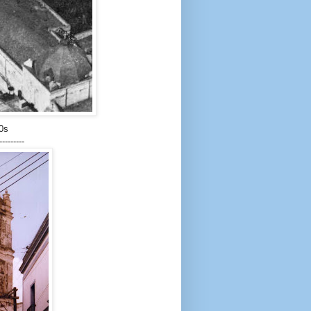
70s
---------