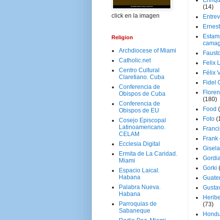
Enriq
(14)
click en la imagen
Entrev
Ernes
Estam
Religion
camag
Archdiocese of Miami
Faust
Catholic.net
Felix 
Centro Cultural
Félix 
Claretiano. Cuba
Fidel 
Conferencia de
Floren
Obispos de Cuba
(180)
Conferencia de
Food
Obispos de EU
Foto
(
Cosejo Episcopal
Latinoamericano.
Franci
CELAM
Frank
Ecclesia Digital
Gisel
Ermita de La Caridad.
Gordi
Miami
Gorki
Espacio Laical.
Habana
Guate
Palabra Nueva.
Gusta
Habana
Herib
Parroquias de
(73)
Sabaneque
Hondu