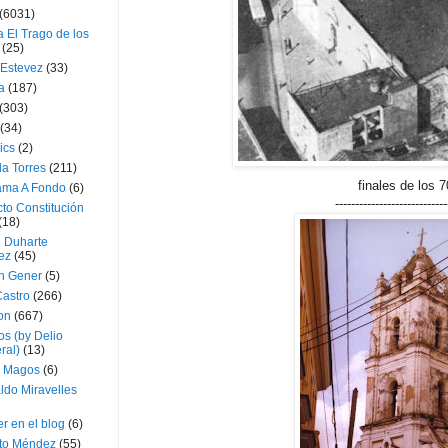
(6031)
 El Trago de los
(25)
 Estevez
(33)
a
(187)
(303)
(34)
ics
(2)
a Torres
(211)
finales de los 
ama A Fondo
(6)
----------------------------
to Constitución
(18)
l Duharte
ez
(45)
 Gener
(5)
Castro
(266)
on
(667)
os (by Delio
ral)
(13)
 Magos
(6)
ldo Miravelles
r en el blog
(6)
to Méndez
(55)