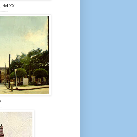
, del XX
-------
0
--