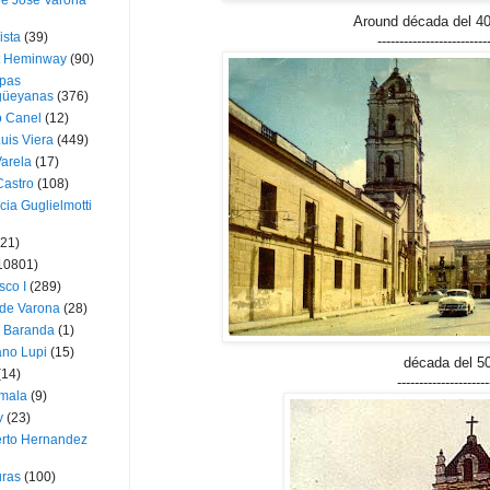
ue José Varona
Around década del 40
ista
(39)
-------------------------
t Heminway
(90)
pas
üeyanas
(376)
o Canel
(12)
Luis Viera
(449)
Varela
(17)
Castro
(108)
cia Guglielmotti
(21)
10801)
sco I
(289)
 de Varona
(28)
a Baranda
(1)
ano Lupi
(15)
década del 5
(14)
---------------------
mala
(9)
v
(23)
erto Hernandez
ras
(100)