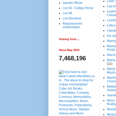
Leon 
Gaceta Oficial
Ley en
Ley 62. Código Penal
Leyen
Ley 88
Cama
Ley Electoral
Lezam
Regulaciones
Lidic
ambientales
Litera
los c
Visiting from ...
Manny
Manue
Portal
Since May 2010
Marco
7,468,196
Maria 
(11)
María
Muzio
Marie
Chaco
Matía
Huido
miami
Mons. 
Rodri
Monts
Music