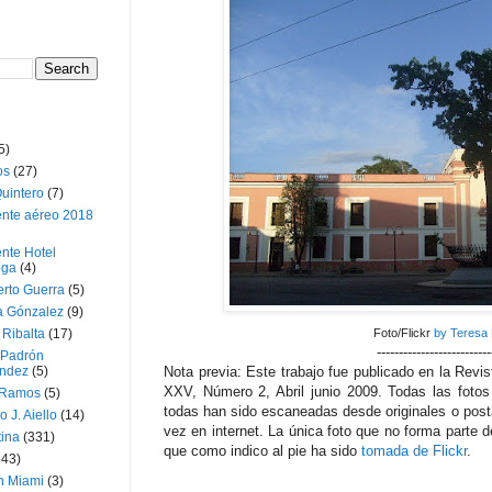
5)
os
(27)
uintero
(7)
ente aéreo 2018
nte Hotel
oga
(4)
erto Guerra
(5)
a Gónzalez
(9)
 Ribalta
(17)
Foto/Flickr
by Teresa
--------------------------
 Padrón
ndez
(5)
Nota previa: Este trabajo fue publicado en la Revi
XXV, Número 2, Abril junio 2009. Todas las fotos 
 Ramos
(5)
todas han sido escaneadas desde originales o post
o J. Aiello
(14)
vez en internet. La única foto que no forma parte d
tina
(331)
que como indico al pie ha sido
tomada de Flickr
.
643)
n Miami
(3)