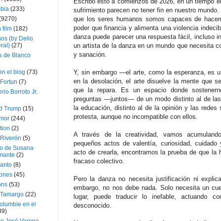
Escribo esto a comienzos de 2026, en un tiempo en 
bia
(233)
sufrimiento parecen no tener fin en nuestro mundo. 
(9270)
que los seres humanos somos capaces de hacerno
poder que financia y alimenta una violencia indecib
 film
(182)
danza puede parecer una respuesta fácil, incluso i
os (by Delio
ral)
(27)
un artista de la danza en un mundo que necesita co
y sanación.
 de Blanco
en el blog
(73)
Y, sin embargo —el arte, como la esperanza, es u
en la desolación, el arte disuelve la mente que
Fortun
(7)
que la repara. Es un espacio donde sostenern
rio Borroto Jr.
preguntas —juntos— de un modo distinto al de las n
la educación, distinto al de la opinión y las redes 
d Trump
(15)
protesta, aunque no incompatible con ellos.
Amor
(244)
tion
(2)
A través de la creatividad, vamos acumulando
 Riverón
(5)
pequeños actos de valentía, curiosidad, cuidado 
so de Susana
acto de crearla, encontramos la prueba de que la
mante
(2)
fracaso colectivo.
canto
(8)
iones
(45)
Pero la danza no necesita justificación ni expli
ons
(53)
embargo, no nos debe nada. Solo necesita un cue
 Tamargo
(22)
lugar, puede traducir lo inefable, actuando 
olumbie en el
desconocido.
39)