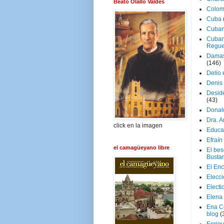
Beato Olallo Valdés
Colom
Cuba
Cuban
Cuban
Regue
Damas
(146)
Delio 
Denis 
Deside
(43)
Donal
Dra. 
click en la imagen
Educa
Efraín
el camagüeyano libre
El be
Busta
El En
Elecc
Electi
Elena
Ena C
blog
(