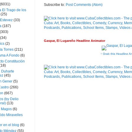
(6031)
Subscribe to:
Post Comments (Atom)
 El Trago de los
(25)
 Estevez
(33)
a
(187)
(303)
(34)
Gaspar, El Lugareño Headline Animator
ics
(2)
a Torres
(211)
↑ Grab this Headline A
ama A Fondo
(6)
to Constitución
(18)
l Duharte
ez
(45)
 Gener
(5)
Castro
(266)
on
(667)
os (by Delio
ral)
(13)
 Magos
(6)
ldo Miravelles
r en el blog
(6)
to Méndez
(55)