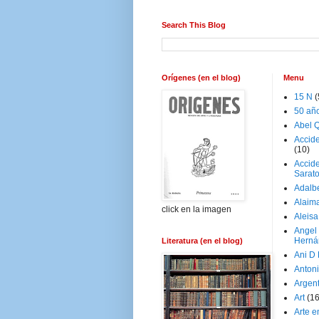
Search This Blog
Orígenes (en el blog)
Menu
15 N
(
50 añ
Abel Q
Accid
(10)
Accide
Sarat
Adalb
Alaim
click en la imagen
Aleisa
Angel
Herná
Literatura (en el blog)
Ani D
Antoni
Argen
Art
(1
Arte e