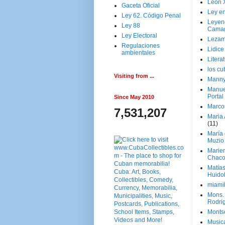
Leon 
Gaceta Oficial
Ley en
Ley 62. Código Penal
Leyen
Ley 88
Cama
Ley Electoral
Lezam
Regulaciones
Lidic
ambientales
Litera
los c
Visiting from ...
Manny
Manue
Portal
Since May 2010
Marco
7,531,207
Maria 
(11)
María
Muzio
Marie
Chaco
Matía
Huido
miami
Mons. 
Rodri
Monts
Music