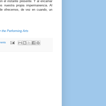
 el instante presente. Y al encarnar
s nuestra propia impermanencia. Al
de ofrecernos, de vez en cuando, un
r the Performing Arts
ents