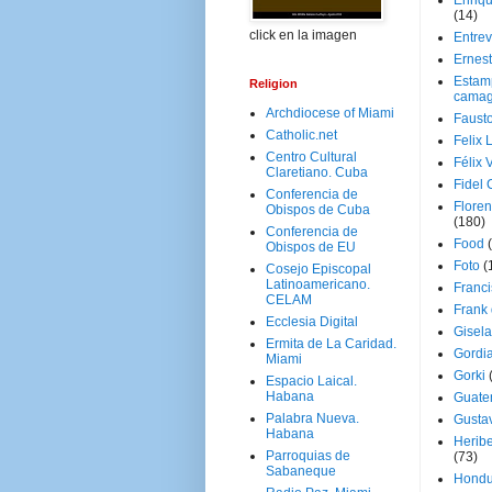
Enriq
(14)
click en la imagen
Entrev
Ernes
Estam
Religion
camag
Archdiocese of Miami
Faust
Catholic.net
Felix 
Centro Cultural
Félix 
Claretiano. Cuba
Fidel 
Conferencia de
Floren
Obispos de Cuba
(180)
Conferencia de
Food
Obispos de EU
Foto
(
Cosejo Episcopal
Latinoamericano.
Franci
CELAM
Frank
Ecclesia Digital
Gisel
Ermita de La Caridad.
Gordi
Miami
Gorki
Espacio Laical.
Habana
Guate
Palabra Nueva.
Gusta
Habana
Herib
Parroquias de
(73)
Sabaneque
Hondu