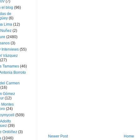
XIV
(7)
 el blog
(96)
das de
güey
(6)
a Lima
(12)
e Nuñez
(2)
ture
(2480)
ubanos
(3)
 Interviews
(55)
l Vázquez
(27)
s Tamames
(46)
Antonia Borroto
 del Carmen
(16)
m Gómez
ur
(12)
s Montes
bro
(24)
bymycell
(509)
Adolfo
guez
(39)
e Ordóñez
(3)
Newer Post
Home
a
(1046)