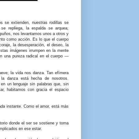
se extienden, nuestras rodillas se
 se repliega, la espalda se arquea;
puños, nos levantamos unos a otros y
nto como acción. Es lo que el cuerpo
coraje, la desesperación, el deseo, la
. Estas imágenes irrumpen en la mente
n una pureza radical en el cuerpo —
ueve; la vida nos danza. Tan efímera
 la danza está hecha de nosotros.
en un lenguaje sin palabras que, sin
r, habitamos con gracia el espacio
ada instante. Como el amor, está más
torio donde el ser se sostiene y toma
plicados en ese estar.