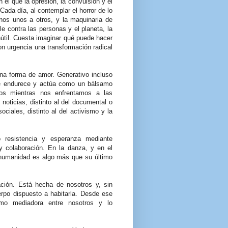
el que la opresión, la convulsión y el
Cada día, al contemplar el horror de lo
s unos a otros, y la maquinaria de
le contra las personas y el planeta, la
nútil. Cuesta imaginar qué puede hacer
n urgencia una transformación radical
na forma de amor. Generativo incluso
 se endurece y actúa como un bálsamo
os mientras nos enfrentamos a las
oticias, distinto al del documental o
sociales, distinto al del activismo y la
 resistencia y esperanza mediante
y colaboración. En la danza, y en el
 humanidad es algo más que su último
cación. Está hecha de nosotros y, sin
rpo dispuesto a habitarla. Desde ese
como mediadora entre nosotros y lo