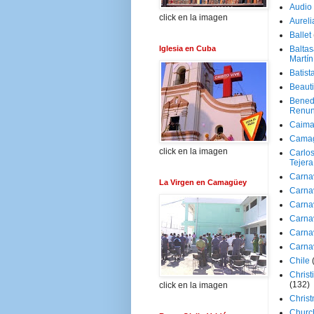
Audio
click en la imagen
Aureli
Ballet
Iglesia en Cuba
Baltas
Martín
Batist
Beaut
Bened
Renun
Caima
Cama
click en la imagen
Carlos
Tejera
Carna
La Virgen en Camagüey
Carna
Carna
Carna
Carna
Carna
Chile
Christ
(132)
click en la imagen
Chris
Churc