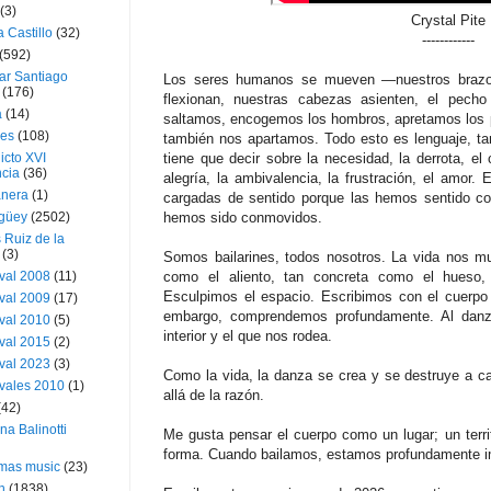
(3)
Crystal Pite
a Castillo
(32)
------------
(592)
ar Santiago
Los seres humanos se mueven —nuestros brazos 
(176)
flexionan, nuestras cabezas asienten, el pecho
a
(14)
saltamos, encogemos los hombros, apretamos los 
ies
(108)
también nos apartamos. Todo esto es lenguaje, ta
icto XVI
tiene que decir sobre la necesidad, la derrota, el 
cia
(36)
alegría, la ambivalencia, la frustración, el amor
nera
(1)
cargadas de sentido porque las hemos sentido co
güey
(2502)
hemos sido conmovidos.
 Ruiz de la
(3)
Somos bailarines, todos nosotros. La vida nos m
val 2008
(11)
como el aliento, tan concreta como el hueso,
Esculpimos el espacio. Escribimos con el cuerpo 
val 2009
(17)
embargo, comprendemos profundamente. Al danza
val 2010
(5)
interior y el que nos rodea.
val 2015
(2)
val 2023
(3)
Como la vida, la danza se crea y se destruye a c
vales 2010
(1)
allá de la razón.
(42)
ina Balinotti
Me gusta pensar el cuerpo como un lugar; un terri
forma. Cuando bailamos, estamos profundamente im
tmas music
(23)
h
(1838)