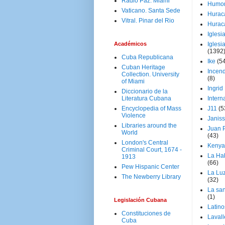
Radio Paz. Miami
Humo
Vaticano. Santa Sede
Hurac
Vitral. Pinar del Rio
Hurac
Iglesi
Académicos
Iglesi
(1392
Cuba Republicana
Ike
(5
Cuban Heritage
Incen
Collection. University
(8)
of Miami
Ingrid
Diccionario de la
Literatura Cubana
Intern
Encyclopedia of Mass
J11
(5
Violence
Janiss
Libraries around the
Juan P
World
(43)
London's Central
Kenya
Criminal Court, 1674 -
La Ha
1913
(66)
Pew Hispanic Center
La Lu
The Newberry Library
(32)
La san
(1)
Legislación Cubana
Latino
Constituciones de
Laval
Cuba