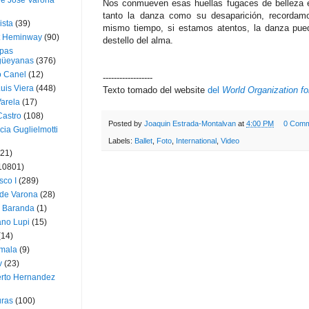
ue José Varona
Nos conmueven esas huellas fugaces de belleza en
tanto la danza como su desaparición, recordamo
ista
(39)
mismo tiempo, si estamos atentos, la danza pue
t Heminway
(90)
destello del alma.
pas
üeyanas
(376)
o Canel
(12)
------------------
Luis Viera
(448)
Texto tomado del website
del
World Organization fo
Varela
(17)
Castro
(108)
Posted by
Joaquin Estrada-Montalvan
at
4:00 PM
0 Comm
cia Guglielmotti
Labels:
Ballet
,
Foto
,
International
,
Video
(21)
10801)
sco I
(289)
 de Varona
(28)
a Baranda
(1)
ano Lupi
(15)
(14)
mala
(9)
v
(23)
erto Hernandez
ras
(100)