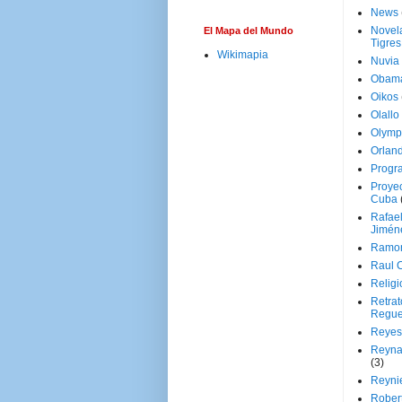
News
Novela
El Mapa del Mundo
Tigres
Wikimapia
Nuvia
Obam
Oikos
Olallo
Olymp
Orland
Progr
Proyec
Cuba
Rafae
Jimén
Ramon
Raul 
Religi
Retrat
Regue
Reyes
Reyna
(3)
Reynie
Rober