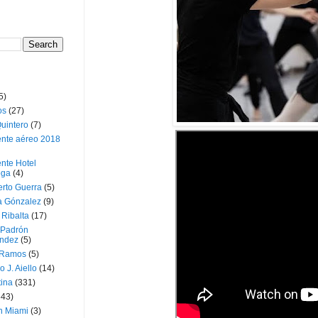
5)
os
(27)
uintero
(7)
ente aéreo 2018
nte Hotel
oga
(4)
erto Guerra
(5)
a Gónzalez
(9)
 Ribalta
(17)
 Padrón
ndez
(5)
 Ramos
(5)
o J. Aiello
(14)
tina
(331)
643)
n Miami
(3)