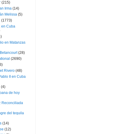
r
(215)
an Irma
(14)
án Melissa
(5)
a
(1773)
a en Cuba
)
4)
dio en Matanzas
 Betancourt
(28)
ational
(2690)
3)
et Rivero
(48)
ablo II en Cuba
(4)
bana de hoy
z Reconciliada
gre del tequila
s
(14)
lee
(12)