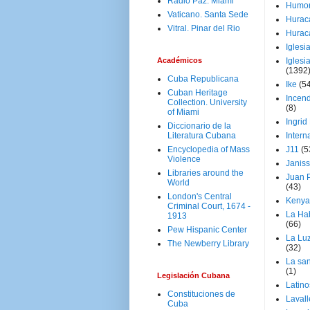
Radio Paz. Miami
Humo
Vaticano. Santa Sede
Hurac
Vitral. Pinar del Rio
Hurac
Iglesi
Académicos
Iglesi
(1392
Cuba Republicana
Ike
(5
Cuban Heritage
Incen
Collection. University
(8)
of Miami
Ingrid
Diccionario de la
Literatura Cubana
Intern
Encyclopedia of Mass
J11
(5
Violence
Janiss
Libraries around the
Juan P
World
(43)
London's Central
Kenya
Criminal Court, 1674 -
La Ha
1913
(66)
Pew Hispanic Center
La Lu
The Newberry Library
(32)
La san
(1)
Legislación Cubana
Latino
Constituciones de
Laval
Cuba