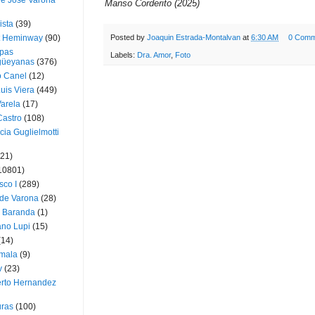
ue José Varona
Manso Corderito (2025)
ista
(39)
t Heminway
(90)
Posted by
Joaquin Estrada-Montalvan
at
6:30 AM
0 Comm
pas
Labels:
Dra. Amor
,
Foto
üeyanas
(376)
o Canel
(12)
Luis Viera
(449)
Varela
(17)
Castro
(108)
cia Guglielmotti
(21)
10801)
sco I
(289)
 de Varona
(28)
a Baranda
(1)
ano Lupi
(15)
(14)
mala
(9)
v
(23)
erto Hernandez
ras
(100)