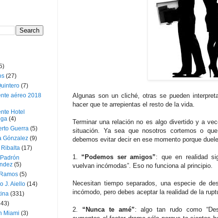
5)
os
(27)
uintero
(7)
ente aéreo 2018
Algunas son un cliché, otras se pueden interpre
hacer que te arrepientas el resto de la vida.
nte Hotel
oga
(4)
Terminar una relación no es algo divertido y a v
erto Guerra
(5)
situación. Ya sea que nosotros cortemos o que
a Gónzalez
(9)
debemos evitar decir en ese momento porque duele
 Ribalta
(17)
1.
“Podemos ser amigos”
: que en realidad si
 Padrón
ndez
(5)
vuelvan incómodas”. Eso no funciona al principio.
 Ramos
(5)
Necesitan tiempo separados, una especie de des
o J. Aiello
(14)
incómodo, pero debes aceptar la realidad de la rupt
tina
(331)
643)
2.
“Nunca te amé”
: algo tan rudo como “Des
n Miami
(3)