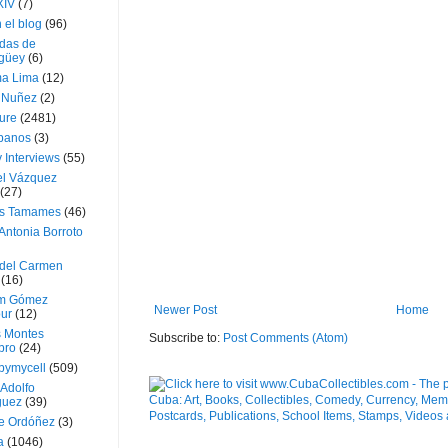
XIV
(7)
 el blog
(96)
das de
güey
(6)
a Lima
(12)
e Nuñez
(2)
ture
(2481)
ubanos
(3)
 Interviews
(55)
l Vázquez
(27)
s Tamames
(46)
Antonia Borroto
 del Carmen
(16)
m Gómez
Newer Post
Home
ur
(12)
s Montes
Subscribe to:
Post Comments (Atom)
bro
(24)
bymycell
(509)
Adolfo
guez
(39)
e Ordóñez
(3)
a
(1046)