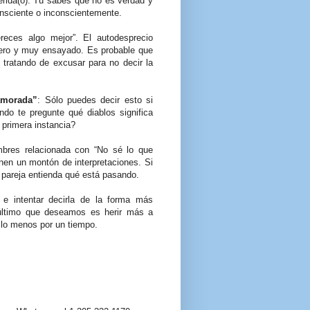
erida(o). Tú sabes que no es verdad y
consciente o inconscientemente.
reces algo mejor”. El autodesprecio
cero y muy ensayado. Es probable que
 tratando de excusar para no decir la
amorada”
: Sólo puedes decir esto si
ndo te pregunte qué diablos significa
 primera instancia?
mbres relacionada con “No sé lo que
enen un montón de interpretaciones. Si
u pareja entienda qué está pasando.
 e intentar decirla de la forma más
 último que deseamos es herir más a
r lo menos por un tiempo.