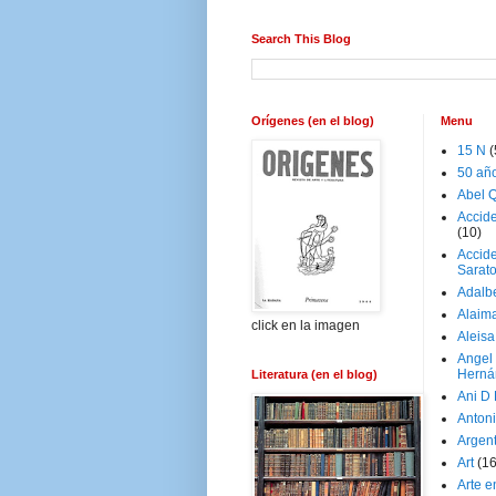
Search This Blog
Orígenes (en el blog)
Menu
15 N
(
50 añ
Abel Q
Accid
(10)
Accide
Sarat
Adalb
Alaim
click en la imagen
Aleisa
Angel
Herná
Literatura (en el blog)
Ani D
Antoni
Argen
Art
(1
Arte e