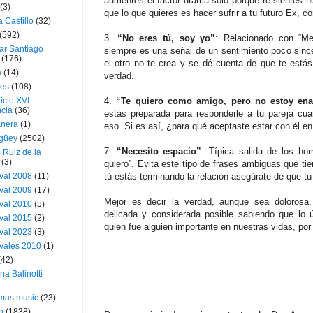
aumentes el factor drama sólo porque te sientes h
(3)
que lo que quieres es hacer sufrir a tu futuro Ex, 
a Castillo
(32)
(592)
3.
“No eres tú, soy yo”
: Relacionado con “Me
ar Santiago
siempre es una señal de un sentimiento poco sin
(176)
el otro no te crea y se dé cuenta de que te estás
a
(14)
verdad.
ies
(108)
icto XVI
4.
“Te quiero como amigo, pero no estoy en
cia
(36)
estás preparada para responderle a tu pareja cua
nera
(1)
eso. Si es así, ¿para qué aceptaste estar con él en
güey
(2502)
7.
“Necesito espacio”
: Típica salida de los ho
 Ruiz de la
(3)
quiero”. Evita este tipo de frases ambiguas que ti
val 2008
(11)
tú estás terminando la relación asegúrate de que t
val 2009
(17)
Mejor es decir la verdad, aunque sea dolorosa,
val 2010
(5)
delicada y considerada posible sabiendo que lo
val 2015
(2)
quien fue alguien importante en nuestras vidas, po
val 2023
(3)
vales 2010
(1)
(42)
ina Balinotti
tmas music
(23)
----------------
h
(1838)