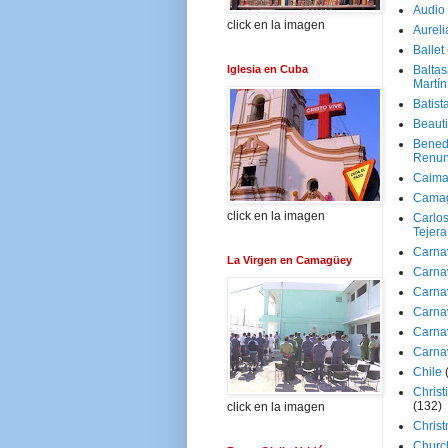
Audio
click en la imagen
Aureli
Ballet
Iglesia en Cuba
Baltas
Martín
Batist
Beaut
Bened
Renun
Caima
Cama
click en la imagen
Carlos
Tejera
Carna
La Virgen en Camagüey
Carna
Carna
Carna
Carna
Carna
Chile
Christ
(132)
click en la imagen
Chris
Churc