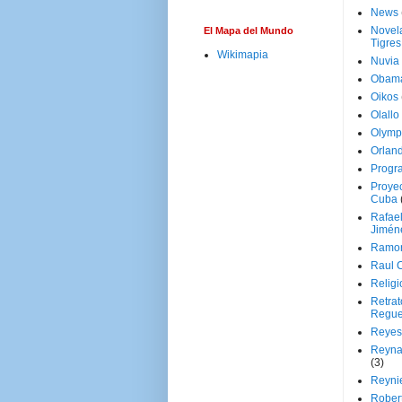
News
Novela
El Mapa del Mundo
Tigres
Wikimapia
Nuvia
Obam
Oikos
Olallo
Olymp
Orland
Progr
Proyec
Cuba
Rafae
Jimén
Ramon
Raul 
Religi
Retrat
Regue
Reyes
Reyna
(3)
Reynie
Rober