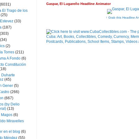
Gaspar, El Lugareño Headline Animator
(6031)
 El Trago de los
(25)
↑ Grab this Headline A
 Estevez
(33)
a
(187)
(303)
(34)
ics
(2)
a Torres
(211)
ama A Fondo
(6)
to Constitución
(18)
l Duharte
ez
(45)
 Gener
(5)
Castro
(266)
on
(667)
os (by Delio
ral)
(13)
 Magos
(6)
ldo Miravelles
r en el blog
(6)
to Méndez
(55)