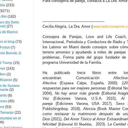
Para consejería de pareja, contacta a La Dra. Amo
bia
(233)
(9271)
 film
(182)
------------------------------------------------------
os (by Delio
ral)
(27)
Cecilia Alegría, La Dra. Amor (
www.ladoctoraamor.
 de Blanco
Consejera de Parejas, Love and Life Coach, 
en el blog
(73)
Internacional, Periodista y Conductora de Radio y
los Latinos en Miami dando consejos sobre cómo 
Fortun
(7)
terreno amoroso y ayudando a miles de parejas 
rio Borroto Jr.
problemas. Forma parte del grupo fundador de 
programa Universidad de la Familia.
d Trump
(15)
Amor
(243)
Ha publicado trece libros entre 
tion
(2)
encuentran:
Comunicación Afectiva=C
 Riverón
(5)
Afectiva
(Espasa Calpe, España, 2000).
120 
so de Susana
respuestas para ser mejores personas
(Editorial N
mante
(2)
2004),
No hay amor más grande
(Editorial Arag
canto
(8)
Vez
(Ediciones Varona, U.S.A. 2015),
Al 
iones
(45)
pareja
(Ediciones Varona, USA 2017),
Sexo 
ons
(53)
Publishingnbsp, 2018),
Alessia
(Book Master Cor
 Tamargo
(22)
como restaurar tu matrimonio después de una 
olumbie en el
Dios
(2021),
Del Amor Tóxico al Amor Extraordinari
39)
felicidad
(
Editorial El Shaddai,
2023).
La Caridad 