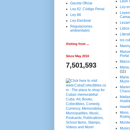
Leon 
Gaceta Oficial
Ley en
Ley 62. Código Penal
Leyen
Ley 88
Cama
Ley Electoral
Lezam
Regulaciones
Lidic
ambientales
Litera
los c
Visiting from ...
Manny
Manue
Portal
Since May 2010
Marco
7,501,593
Maria 
(11)
María
Muzio
Marie
Chaco
Matía
Huido
miami
Mons. 
Rodri
Monts
Music