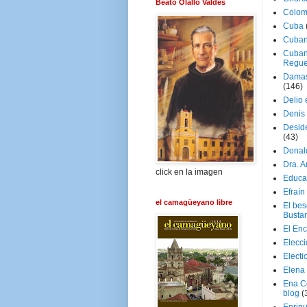
Beato Olallo Valdés
Colom
Cuba
Cuban
Cuban
Regue
Damas
(146)
Delio 
Denis 
Deside
(43)
Donal
Dra. 
click en la imagen
Educa
Efraín
el camagüeyano libre
El be
Busta
El En
Elecc
Electi
Elena
Ena C
blog
(