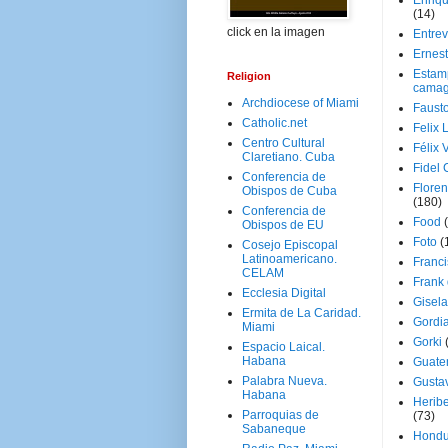
Enriq
(14)
click en la imagen
Entrev
Ernes
Estam
Religion
camag
Archdiocese of Miami
Faust
Catholic.net
Felix 
Centro Cultural
Félix 
Claretiano. Cuba
Fidel 
Conferencia de
Floren
Obispos de Cuba
(180)
Conferencia de
Food
Obispos de EU
Foto
(
Cosejo Episcopal
Latinoamericano.
Franci
CELAM
Frank
Ecclesia Digital
Gisel
Ermita de La Caridad.
Gordi
Miami
Gorki
Espacio Laical.
Habana
Guate
Palabra Nueva.
Gusta
Habana
Herib
Parroquias de
(73)
Sabaneque
Hondu