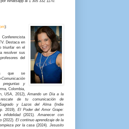
r por Whatsapp al 1 305 332 1170.
com
):
Conferencista
 TV. Destaca en
triunfar en el
a resolver sus
profesores del
los que se
omunicación
preguntas y
orma, Colombia,
ón, USA, 2012),
Amando un Día a la
rescate de tu comunicación de
Sagrado y Lazos del Alma
(Indie
p. 2019),
El Poder del Amor Grape:
infidelidad
(2021).
Amanecer con
o
(2022).
El continuo aprendizaje de la
empieza por la casa
(2024).
Jesusito