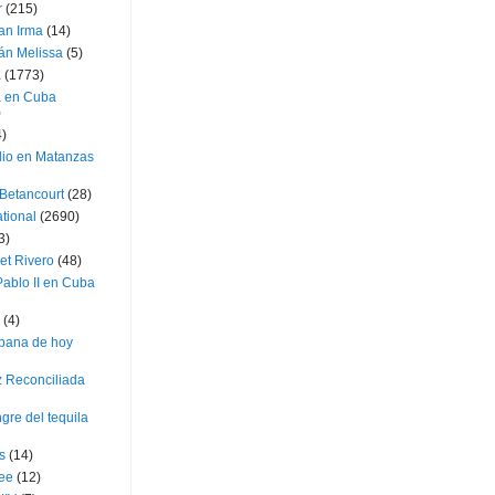
r
(215)
an Irma
(14)
án Melissa
(5)
a
(1773)
a en Cuba
)
4)
dio en Matanzas
 Betancourt
(28)
ational
(2690)
3)
et Rivero
(48)
ablo II en Cuba
(4)
bana de hoy
z Reconciliada
gre del tequila
s
(14)
lee
(12)