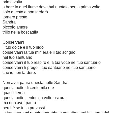
prima volta
a bere in quel fiume dove hai nuotato per la prima volta
solo questo e non tarderò
tornerò presto
Sandra
piccolo amore
trillo nella boscaglia.
Conservami
il tuo dolce e il tuo nido
conservami la tua miniera e il tuo scrigno
nel tuo santuario
conservami il tuo respiro e la tua voce nel tuo santuario
conservami ti prego il tuo santuario nel tuo santuario
che io non tarderò.
Non aver paura questa notte Sandra
questa notte di centomila ore
quasi eterna
questa notte centomila volte oscura
ma non aver paura
perché se tu la provassi
la tua paura mi raggiungerebbe e non ritroverei la strada del