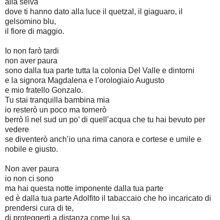
alla selva
dove ti hanno dato alla luce il quetzal, il giaguaro, il
gelsomino blu,
il fiore di maggio.
Io non farò tardi
non aver paura
sono dalla tua parte tutta la colonia Del Valle e dintorni
e la signora Magdalena e l’orologiaio Augusto
e mio fratello Gonzalo.
Tu stai tranquilla bambina mia
io resterò un poco ma tornerò
berrò lì nel sud un po’ di quell’acqua che tu hai bevuto per
vedere
se diventerò anch’io una rima canora e cortese e umile e
nobile e giusto.
Non aver paura
io non ci sono
ma hai questa notte imponente dalla tua parte
ed è dalla tua parte Adolfito il tabaccaio che ho incaricato di
prendersi cura di te,
di proteggerti a distanza come lui sa.