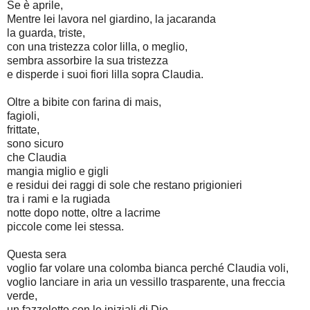
Se è aprile,
Mentre lei lavora nel giardino, la jacaranda
la guarda, triste,
con una tristezza color lilla, o meglio,
sembra assorbire la sua tristezza
e disperde i suoi fiori lilla sopra Claudia.
Oltre a bibite con farina di mais,
fagioli,
frittate,
sono sicuro
che Claudia
mangia miglio e gigli
e residui dei raggi di sole che restano prigionieri
tra i rami e la rugiada
notte dopo notte, oltre a lacrime
piccole come lei stessa.
Questa sera
voglio far volare una colomba bianca perché Claudia voli,
voglio lanciare in aria un vessillo trasparente, una freccia
verde,
un fazzoletto con le iniziali di Dio