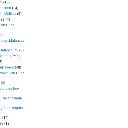
r
(215)
an Irma
(14)
án Melissa
(5)
a
(1773)
a en Cuba
)
4)
dio en Matanzas
 Betancourt
(28)
ational
(2690)
3)
et Rivero
(48)
ablo II en Cuba
(4)
bana de hoy
z Reconciliada
gre del tequila
s
(14)
lee
(12)