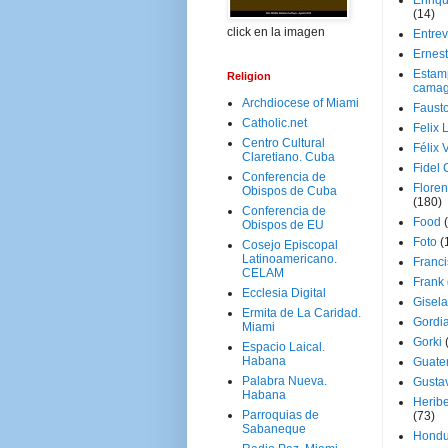
Enriq
(14)
click en la imagen
Entrev
Ernes
Estam
Religion
camag
Archdiocese of Miami
Faust
Catholic.net
Felix 
Centro Cultural
Félix 
Claretiano. Cuba
Fidel 
Conferencia de
Floren
Obispos de Cuba
(180)
Conferencia de
Food
Obispos de EU
Foto
(
Cosejo Episcopal
Latinoamericano.
Franci
CELAM
Frank
Ecclesia Digital
Gisel
Ermita de La Caridad.
Gordi
Miami
Gorki
Espacio Laical.
Habana
Guate
Palabra Nueva.
Gusta
Habana
Herib
Parroquias de
(73)
Sabaneque
Hondu