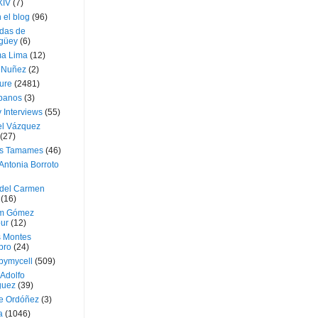
XIV
(7)
 el blog
(96)
das de
güey
(6)
a Lima
(12)
e Nuñez
(2)
ture
(2481)
ubanos
(3)
 Interviews
(55)
l Vázquez
(27)
s Tamames
(46)
Antonia Borroto
 del Carmen
(16)
m Gómez
ur
(12)
s Montes
bro
(24)
bymycell
(509)
Adolfo
guez
(39)
e Ordóñez
(3)
a
(1046)