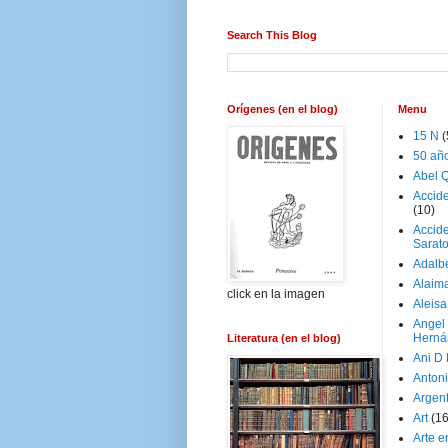
Search This Blog
Orígenes (en el blog)
Menu
15 N
(
50 añ
Abel Q
Accid
(10)
Accide
Sarat
Adalb
Alaim
click en la imagen
Aleisa
Angel
Herná
Literatura (en el blog)
Ani D
Antoni
Argen
Art
(1
Arte e