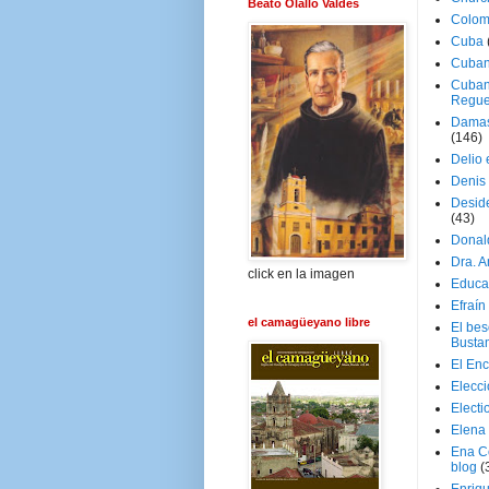
Beato Olallo Valdés
Colom
Cuba
Cuban
Cuban
Regue
Damas
(146)
Delio 
Denis 
Deside
(43)
Donal
Dra. 
click en la imagen
Educa
Efraín
el camagüeyano libre
El be
Busta
El En
Elecc
Electi
Elena
Ena C
blog
(