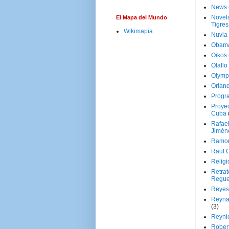
News
Novela
El Mapa del Mundo
Tigres
Wikimapia
Nuvia
Obam
Oikos
Olallo
Olymp
Orland
Progr
Proyec
Cuba
Rafae
Jimén
Ramon
Raul 
Religi
Retrat
Regue
Reyes
Reyna
(3)
Reynie
Rober