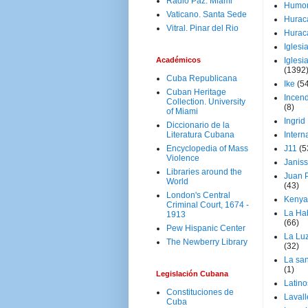
Radio Paz. Miami
Humo
Vaticano. Santa Sede
Hurac
Vitral. Pinar del Rio
Hurac
Iglesi
Académicos
Iglesi
(1392
Cuba Republicana
Ike
(5
Cuban Heritage
Incen
Collection. University
(8)
of Miami
Ingrid
Diccionario de la
Literatura Cubana
Intern
Encyclopedia of Mass
J11
(5
Violence
Janiss
Libraries around the
Juan P
World
(43)
London's Central
Kenya
Criminal Court, 1674 -
La Ha
1913
(66)
Pew Hispanic Center
La Lu
The Newberry Library
(32)
La san
(1)
Legislación Cubana
Latino
Constituciones de
Laval
Cuba