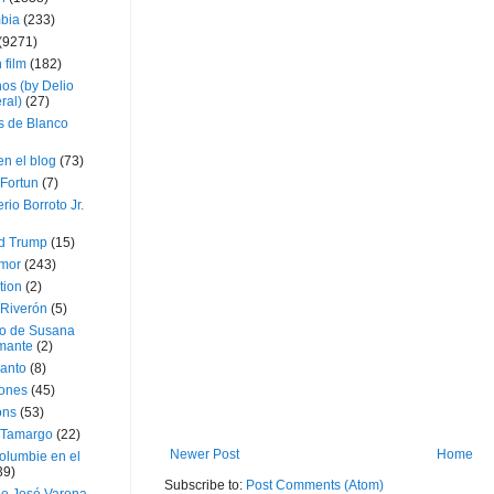
bia
(233)
(9271)
 film
(182)
os (by Delio
ral)
(27)
 de Blanco
en el blog
(73)
Fortun
(7)
rio Borroto Jr.
d Trump
(15)
Amor
(243)
tion
(2)
 Riverón
(5)
so de Susana
mante
(2)
canto
(8)
iones
(45)
ons
(53)
 Tamargo
(22)
Newer Post
Home
olumbie en el
39)
Subscribe to:
Post Comments (Atom)