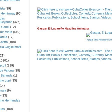
ue José Varona
ista
(39)
t Heminway
(90)
pas
üeyanas
(376)
o Canel
(12)
Gaspar, El Lugareño Headline Animator
Luis Viera
(449)
Varela
(17)
↑ Grab this Headline A
Castro
(108)
cia Guglielmotti
(21)
10801)
sco I
(289)
 de Varona
(28)
a Baranda
(1)
ano Lupi
(15)
(14)
mala
(9)
v
(23)
erto Hernandez
ras
(100)