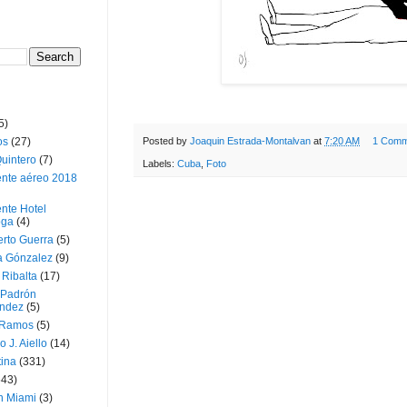
5)
os
(27)
Posted by
Joaquin Estrada-Montalvan
at
7:20 AM
1 Comm
uintero
(7)
Labels:
Cuba
,
Foto
ente aéreo 2018
nte Hotel
oga
(4)
erto Guerra
(5)
a Gónzalez
(9)
 Ribalta
(17)
 Padrón
ndez
(5)
 Ramos
(5)
o J. Aiello
(14)
tina
(331)
643)
n Miami
(3)