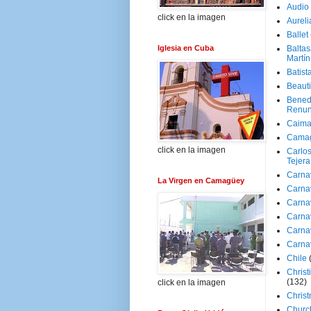
Audio
click en la imagen
Aureli
Ballet
Iglesia en Cuba
Baltas
Martín
Batist
Beaut
Bened
Renun
Caima
Cama
click en la imagen
Carlos
Tejera
Carna
La Virgen en Camagüey
Carna
Carna
Carna
Carna
Carna
Chile
Christ
(132)
click en la imagen
Chris
Churc