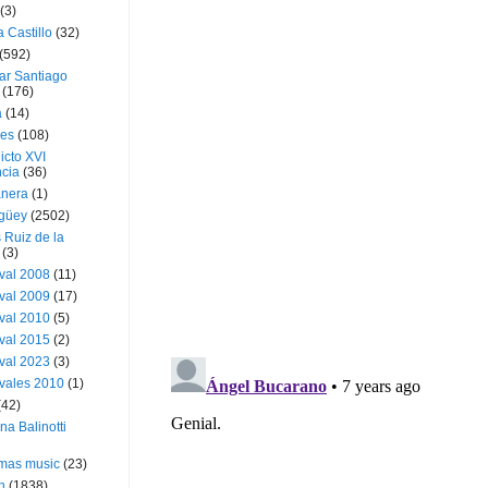
(3)
a Castillo
(32)
(592)
ar Santiago
(176)
a
(14)
ies
(108)
icto XVI
cia
(36)
nera
(1)
güey
(2502)
 Ruiz de la
(3)
val 2008
(11)
val 2009
(17)
val 2010
(5)
val 2015
(2)
val 2023
(3)
vales 2010
(1)
(42)
ina Balinotti
tmas music
(23)
h
(1838)