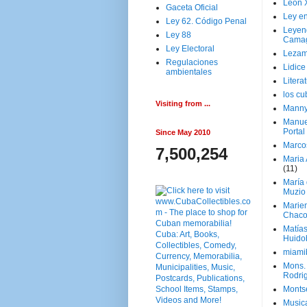
Leon 
Gaceta Oficial
Ley en
Ley 62. Código Penal
Leyen
Ley 88
Cama
Ley Electoral
Lezam
Regulaciones
Lidic
ambientales
Litera
los c
Visiting from ...
Manny
Manue
Portal
Since May 2010
Marco
7,500,254
Maria 
(11)
María
Muzio
Marie
Chaco
Matía
Huido
miami
Mons. 
Rodri
Monts
Music