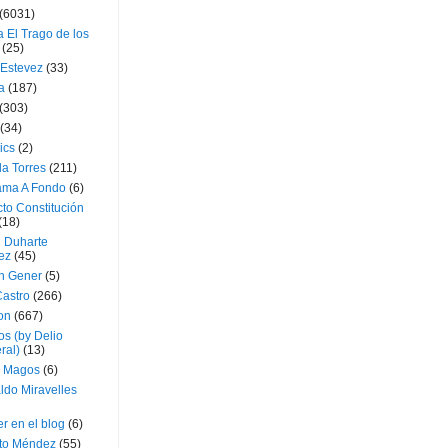
(6031)
 El Trago de los
(25)
 Estevez
(33)
a
(187)
(303)
(34)
ics
(2)
a Torres
(211)
ama A Fondo
(6)
to Constitución
(18)
l Duharte
ez
(45)
 Gener
(5)
Castro
(266)
on
(667)
os (by Delio
ral)
(13)
 Magos
(6)
ldo Miravelles
r en el blog
(6)
to Méndez
(55)