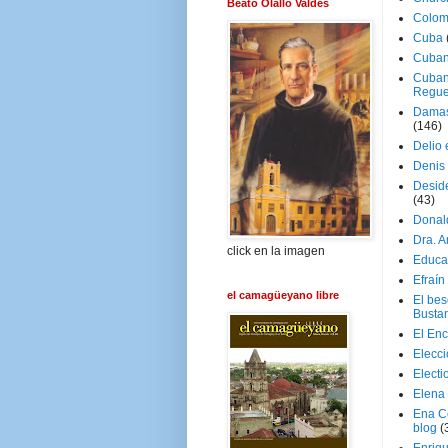
Beato Olallo Valdés
Colom
Cuba
Cuban
Cuban
Regue
Damas
(146)
Delio 
Denis 
Deside
(43)
Donal
Dra. 
click en la imagen
Educa
Efraín
el camagüeyano libre
El be
Busta
El En
Elecc
Electi
Elena
Ena C
blog
(