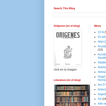
Search This Blog
Orígenes (en el blog)
Menu
15 N
(
50 añ
Abel Q
Accid
(10)
Accide
Sarat
Adalb
Alaim
click en la imagen
Aleisa
Angel
Herná
Literatura (en el blog)
Ani D
Antoni
Argen
Art
(1
Arte e