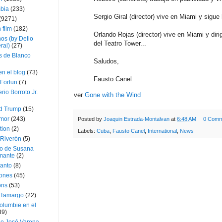
bia
(233)
Sergio Giral (director) vive en Miami y sigue
(9271)
 film
(182)
Orlando Rojas (director) vive en Miami y dir
os (by Delio
del Teatro Tower...
ral)
(27)
 de Blanco
Saludos,
en el blog
(73)
Fausto Canel
Fortun
(7)
rio Borroto Jr.
ver
Gone with the Wind
d Trump
(15)
Amor
(243)
Posted by
Joaquin Estrada-Montalvan
at
6:48 AM
0 Comm
tion
(2)
Labels:
Cuba
,
Fausto Canel
,
International
,
News
 Riverón
(5)
so de Susana
mante
(2)
canto
(8)
iones
(45)
ons
(53)
 Tamargo
(22)
olumbie en el
39)