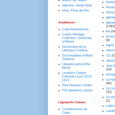
Radio Paz. Miami
Humo
Vaticano. Santa Sede
Hurac
Vitral. Pinar del Rio
Hurac
Iglesi
Académicos
Iglesi
(1392
Cuba Republicana
Ike
(5
Cuban Heritage
Incen
Collection. University
(8)
of Miami
Ingrid
Diccionario de la
Literatura Cubana
Intern
Encyclopedia of Mass
J11
(5
Violence
Janiss
Libraries around the
Juan P
World
(43)
London's Central
Kenya
Criminal Court, 1674 -
La Ha
1913
(66)
Pew Hispanic Center
La Lu
The Newberry Library
(32)
La san
(1)
Legislación Cubana
Latino
Constituciones de
Laval
Cuba