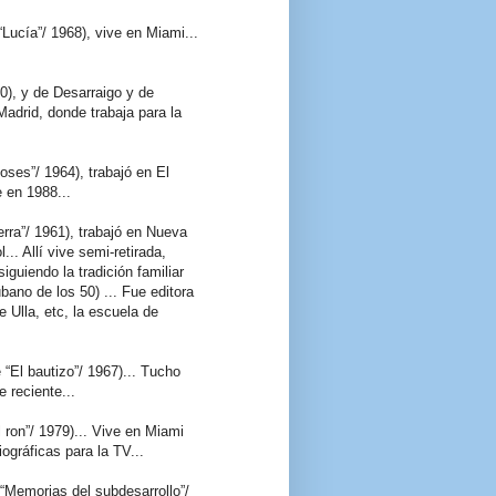
Lucía”/ 1968), vive en Miami...
0), y de Desarraigo y de
Madrid, donde trabaja para la
ioses”/ 1964), trabajó en El
 en 1988...
ierra”/ 1961), trabajó en Nueva
.. Allí vive semi-retirada,
guiendo la tradición familiar
ubano de los 50) ... Fue editora
e Ulla, etc, la escuela de
 “El bautizo”/ 1967)... Tucho
 reciente...
l ron”/ 1979)... Vive en Miami
gráficas para la TV...
 “Memorias del subdesarrollo”/