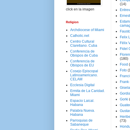
Enriq
(14)
click en la imagen
Entrev
Ernes
Estam
Religion
camag
Archdiocese of Miami
Faust
Catholic.net
Felix 
Centro Cultural
Félix 
Claretiano. Cuba
Fidel 
Conferencia de
Floren
Obispos de Cuba
(180)
Conferencia de
Food
Obispos de EU
Foto
(
Cosejo Episcopal
Latinoamericano.
Franci
CELAM
Frank
Ecclesia Digital
Gisel
Ermita de La Caridad.
Gordi
Miami
Gorki
Espacio Laical.
Habana
Guate
Palabra Nueva.
Gusta
Habana
Herib
Parroquias de
(73)
Sabaneque
Hondu