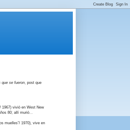
s que se fueron
, post que
”/ 1967) vivió en West New
os 80; allí murió...
os muelles”/ 1970), vive en