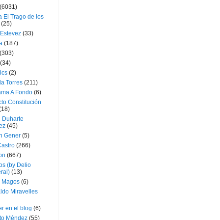
(6031)
 El Trago de los
(25)
 Estevez
(33)
a
(187)
(303)
(34)
ics
(2)
a Torres
(211)
ama A Fondo
(6)
to Constitución
(18)
l Duharte
ez
(45)
 Gener
(5)
Castro
(266)
on
(667)
os (by Delio
ral)
(13)
 Magos
(6)
ldo Miravelles
r en el blog
(6)
to Méndez
(55)