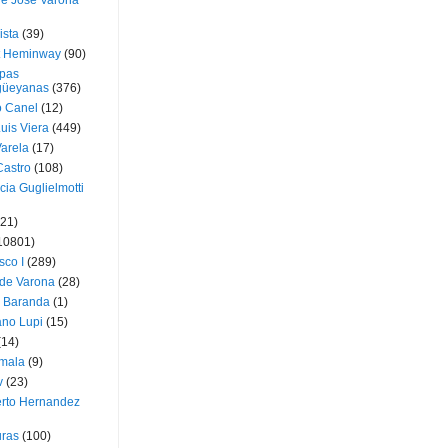
ue José Varona
ista
(39)
t Heminway
(90)
pas
üeyanas
(376)
o Canel
(12)
Luis Viera
(449)
Varela
(17)
Castro
(108)
cia Guglielmotti
(21)
10801)
sco I
(289)
 de Varona
(28)
a Baranda
(1)
ano Lupi
(15)
(14)
mala
(9)
v
(23)
erto Hernandez
ras
(100)