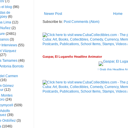
XIV
(7)
 el blog
(96)
das de
Newer Post
Home
güey
(6)
Subscribe to:
Post Comments (Atom)
a Lima
(12)
e Nuñez
(2)
ture
(2481)
ubanos
(3)
 Interviews
(55)
l Vázquez
(27)
Gaspar, El Lugareño Headline Animator
s Tamames
(46)
Antonia Borroto
↑ Grab this Headline A
 del Carmen
(16)
m Gómez
ur
(12)
s Montes
bro
(24)
bymycell
(509)
Adolfo
guez
(39)
e Ordóñez
(3)
a
(1046)