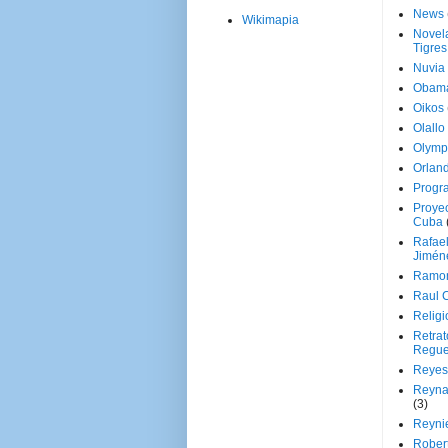
News
Wikimapia
Novela
Tigres
Nuvia
Obam
Oikos
Olallo
Olymp
Orland
Progr
Proyec
Cuba
Rafae
Jimén
Ramon
Raul 
Religi
Retrat
Regue
Reyes
Reyna
(3)
Reynie
Rober