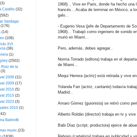
(3)
1968)... Vive en Paris, donde ha hecho una l
a Castillo
(32)
francés... Acaba de terminar en México, a lo
galo...
(592)
ar Santiago
(176)
- Eugenio Vesa (jefe de Departamento de So
1968)... Trabajó como ingeniero de sonido en
a
(14)
murió en Miami...
ies
(108)
icto XVI
Pero, además, debes agregar...
cia
(36)
nera
(1)
Norma Torrado (editora) trabaja en el depar
güey
(2502)
de Miami...
 Ruiz de la
(3)
Mequi Herrera (actriz) está retirada y vive en
val 2008
(11)
val 2009
(17)
Yolanda Farr (actriz, cantante) todavía traba
val 2010
(5)
Madrid...
val 2015
(2)
val 2023
(3)
Amaro Gómez (guionista) se retiró como perio
vales 2010
(1)
(42)
Alberto Roldán (director) trabaja en tv y vive
ina Balinotti
Babi Díaz (script, productora) ejerce de abue
tmas music
(23)
Reboiro (cartelista) trabaja en publicidad y 
h
(1838)