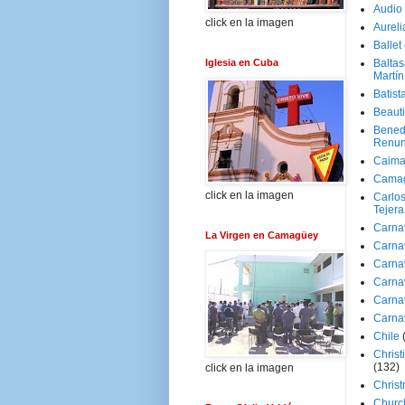
Audio
click en la imagen
Aureli
Ballet
Iglesia en Cuba
Baltas
Martín
Batist
Beaut
Bened
Renun
Caima
Cama
click en la imagen
Carlos
Tejera
Carna
La Virgen en Camagüey
Carna
Carna
Carna
Carna
Carna
Chile
Christ
(132)
click en la imagen
Chris
Churc