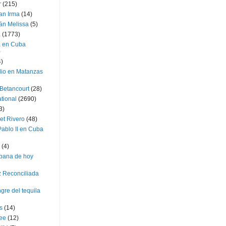
r
(215)
an Irma
(14)
án Melissa
(5)
a
(1773)
a en Cuba
)
4)
dio en Matanzas
 Betancourt
(28)
ational
(2690)
3)
et Rivero
(48)
ablo II en Cuba
(4)
bana de hoy
z Reconciliada
gre del tequila
s
(14)
lee
(12)