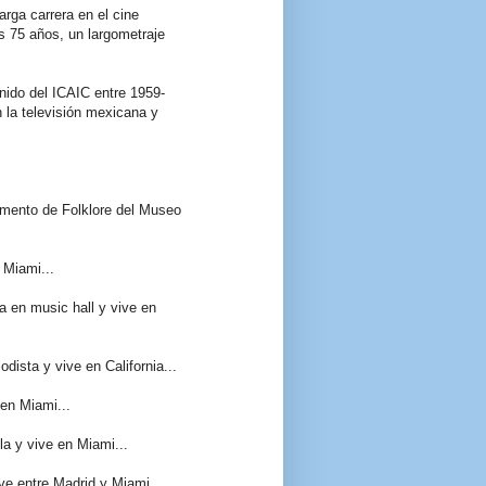
arga carrera en el cine
s 75 años, un largometraje
nido del ICAIC entre 1959-
 la televisión mexicana y
tamento de Folklore del Museo
 Miami...
ja en music hall y vive en
dista y vive en California...
 en Miami...
la y vive en Miami...
vive entre Madrid y Miami.