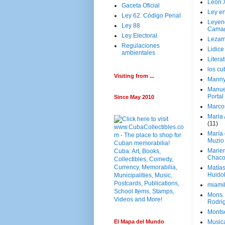
Leon 
Gaceta Oficial
Ley en
Ley 62. Código Penal
Leyen
Ley 88
Cama
Ley Electoral
Lezam
Regulaciones
Lidic
ambientales
Litera
los c
Visiting from ...
Manny
Manue
Portal
Since May 2010
Marco
Maria 
(11)
María
Muzio
Marie
Chaco
Matía
Huido
miami
Mons. 
Rodri
Monts
El Mapa del Mundo
Music