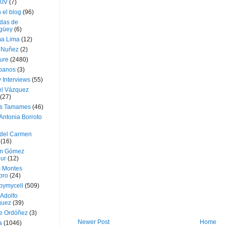
XIV
(7)
 el blog
(96)
das de
güey
(6)
a Lima
(12)
e Nuñez
(2)
ture
(2480)
ubanos
(3)
 Interviews
(55)
l Vázquez
(27)
s Tamames
(46)
Antonia Borroto
 del Carmen
(16)
m Gómez
ur
(12)
s Montes
bro
(24)
bymycell
(509)
Adolfo
guez
(39)
e Ordóñez
(3)
Newer Post
Home
a
(1046)