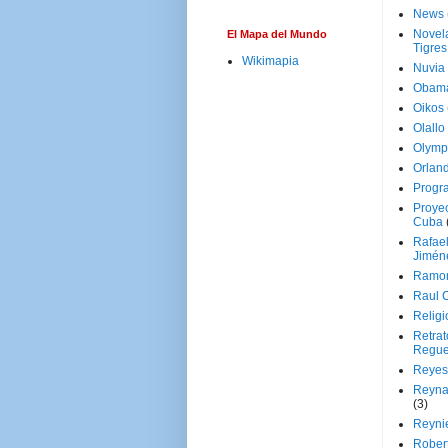
News
Novela
El Mapa del Mundo
Tigres
Wikimapia
Nuvia
Obam
Oikos
Olallo
Olymp
Orland
Progr
Proyec
Cuba
Rafae
Jimén
Ramon
Raul 
Religi
Retrat
Regue
Reyes
Reyna
(3)
Reynie
Rober