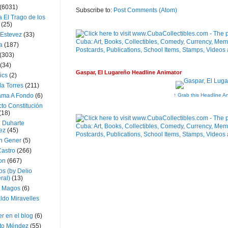
(6031)
Subscribe to:
Post Comments (Atom)
 El Trago de los
(25)
 Estevez
(33)
a
(187)
(303)
(34)
Gaspar, El Lugareño Headline Animator
ics
(2)
a Torres
(211)
↑ Grab this Headline A
ama A Fondo
(6)
to Constitución
(18)
l Duharte
ez
(45)
 Gener
(5)
Castro
(266)
on
(667)
os (by Delio
ral)
(13)
 Magos
(6)
ldo Miravelles
r en el blog
(6)
to Méndez
(55)