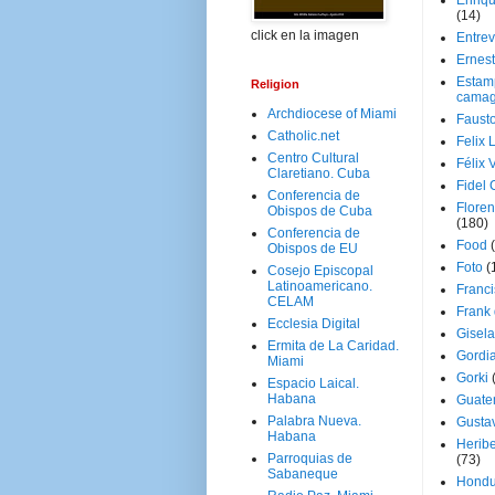
Enriq
(14)
click en la imagen
Entrev
Ernes
Estam
Religion
camag
Archdiocese of Miami
Faust
Catholic.net
Felix 
Centro Cultural
Félix 
Claretiano. Cuba
Fidel 
Conferencia de
Floren
Obispos de Cuba
(180)
Conferencia de
Food
Obispos de EU
Foto
(
Cosejo Episcopal
Latinoamericano.
Franci
CELAM
Frank
Ecclesia Digital
Gisel
Ermita de La Caridad.
Gordi
Miami
Gorki
Espacio Laical.
Habana
Guate
Palabra Nueva.
Gusta
Habana
Herib
Parroquias de
(73)
Sabaneque
Hondu