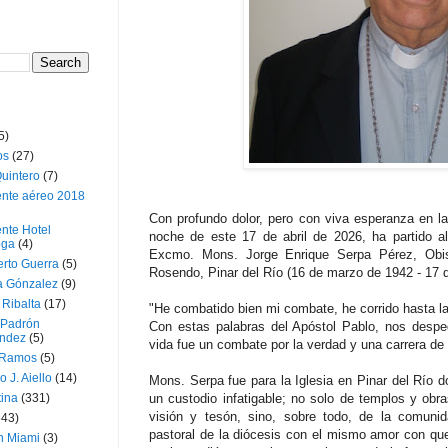
5)
os
(27)
uintero
(7)
ente aéreo 2018
Con profundo dolor, pero con viva esperanza en l
nte Hotel
noche de este 17 de abril de 2026, ha partido a
oga
(4)
Excmo. Mons. Jorge Enrique Serpa Pérez, Obi
erto Guerra
(5)
Rosendo, Pinar del Río (16 de marzo de 1942 - 17 d
a Gónzalez
(9)
 Ribalta
(17)
"He combatido bien mi combate, he corrido hasta la
 Padrón
Con estas palabras del Apóstol Pablo, nos despe
ndez
(5)
vida fue un combate por la verdad y una carrera de 
 Ramos
(5)
o J. Aiello
(14)
Mons. Serpa fue para la Iglesia en Pinar del Río d
tina
(331)
un custodio infatigable; no solo de templos y ob
visión y tesón, sino, sobre todo, de la comunid
643)
pastoral de la diócesis con el mismo amor con qu
n Miami
(3)