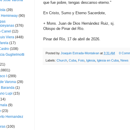
ue José Varona
que fue pobre, tengas descanso eterno."
ista
(39)
En Cristo, Sumo y Eterno Sacerdote,
t Heminway
(90)
pas
+ Mons. Juan de Dios Hernández Ruiz, sj.
üeyanas
(376)
Obispo de Pinar del Río.
o Canel
(12)
Luis Viera
(448)
Pinar del Río, 17 de abril de 2026.
Varela
(17)
Castro
(108)
Posted by
Joaquin Estrada-Montalvan
at
3:31 AM
0 Comm
cia Guglielmotti
Labels:
Church
,
Cuba
,
Foto
,
Iglesia
,
Iglesia en Cuba
,
News
(21)
10801)
sco I
(289)
 de Varona
(28)
a Baranda
(1)
ano Lupi
(15)
(14)
mala
(9)
v
(23)
erto Hernandez
ras
(100)