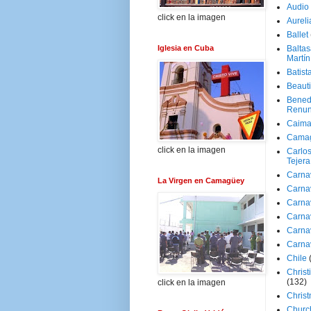
Audio
click en la imagen
Aureli
Ballet
Iglesia en Cuba
Baltas
Martín
Batist
Beaut
Bened
Renun
Caima
Cama
click en la imagen
Carlos
Tejera
Carna
La Virgen en Camagüey
Carna
Carna
Carna
Carna
Carna
Chile
Christ
(132)
click en la imagen
Chris
Churc