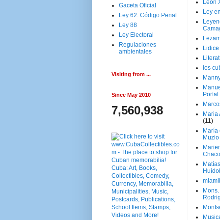
Leon 
Gaceta Oficial
Ley en
Ley 62. Código Penal
Leyen
Ley 88
Cama
Ley Electoral
Lezam
Regulaciones
Lidic
ambientales
Litera
los c
Visiting from ...
Manny
Manue
Portal
Since May 2010
Marco
7,560,938
Maria 
(11)
María
Muzio
Marie
Chaco
Matía
Huido
miami
Mons. 
Rodri
Monts
Music