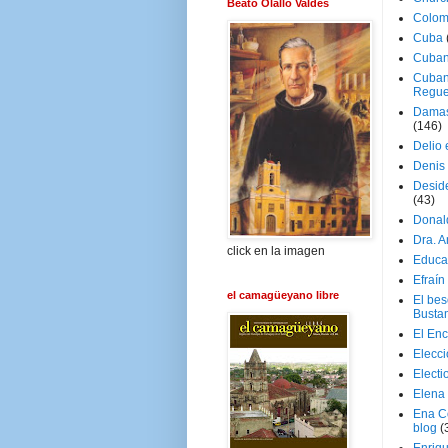
Beato Olallo Valdés
Colom
Cuba
Cuban
Cuban
Regue
Damas
(146)
Delio 
Denis 
Deside
(43)
Donal
Dra. 
click en la imagen
Educa
Efraín
el camagüeyano libre
El be
Busta
El En
Elecc
Electi
Elena
Ena C
blog
(