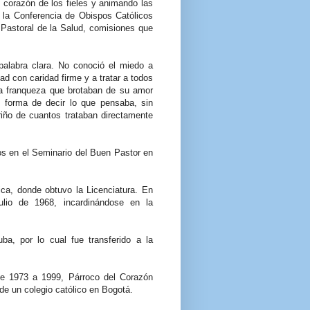
 corazón de los fieles y animando las
 la Conferencia de Obispos Católicos
 Pastoral de la Salud, comisiones que
alabra clara. No conoció el miedo a
dad con caridad firme y a tratar a todos
la franqueza que brotaban de su amor
su forma de decir lo que pensaba, sin
riño de cuantos trataban directamente
os en el Seminario del Buen Pastor en
ica, donde obtuvo la Licenciatura. En
ulio de 1968, incardinándose en la
a, por lo cual fue transferido a la
e 1973 a 1999, Párroco del Corazón
de un colegio católico en Bogotá.