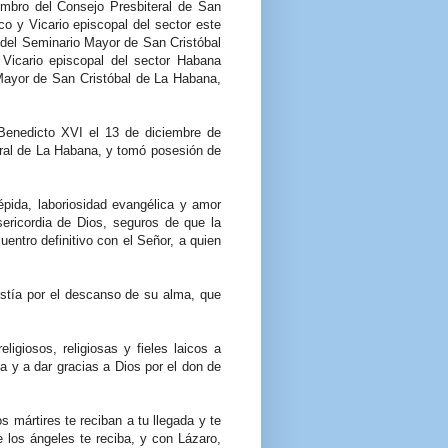
mbro del Consejo Presbiteral de San
o y Vicario episcopal del sector este
 del Seminario Mayor de San Cristóbal
Vicario episcopal del sector Habana
Mayor de San Cristóbal de La Habana,
enedicto XVI el 13 de diciembre de
dral de La Habana, y tomó posesión de
épida, laboriosidad evangélica y amor
ericordia de Dios, seguros de que la
entro definitivo con el Señor, a quien
stía por el descanso de su alma, que
igiosos, religiosas y fieles laicos a
a y a dar gracias a Dios por el don de
 mártires te reciban a tu llegada y te
e los ángeles te reciba, y con Lázaro,