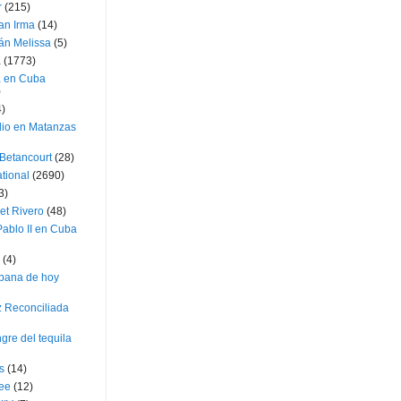
r
(215)
an Irma
(14)
án Melissa
(5)
a
(1773)
a en Cuba
)
4)
dio en Matanzas
 Betancourt
(28)
ational
(2690)
3)
et Rivero
(48)
ablo II en Cuba
(4)
bana de hoy
z Reconciliada
gre del tequila
s
(14)
lee
(12)