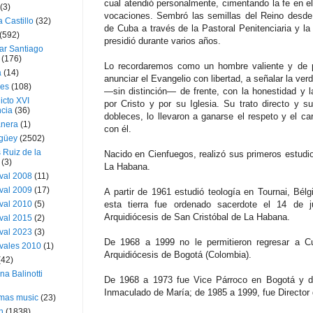
cual atendió personalmente, cimentando la fe en el
(3)
vocaciones. Sembró las semillas del Reino desde
a Castillo
(32)
de Cuba a través de la Pastoral Penitenciaria y la
(592)
presidió durante varios años.
ar Santiago
(176)
Lo recordaremos como un hombre valiente y de p
a
(14)
anunciar el Evangelio con libertad, a señalar la ver
ies
(108)
—sin distinción— de frente, con la honestidad y 
icto XVI
por Cristo y por su Iglesia. Su trato directo y 
cia
(36)
dobleces, lo llevaron a ganarse el respeto y el ca
nera
(1)
con él.
güey
(2502)
 Ruiz de la
Nacido en Cienfuegos, realizó sus primeros estudi
(3)
La Habana.
val 2008
(11)
val 2009
(17)
A partir de 1961 estudió teología en Tournai, Bélg
val 2010
(5)
esta tierra fue ordenado sacerdote el 14 de j
Arquidiócesis de San Cristóbal de La Habana.
val 2015
(2)
val 2023
(3)
De 1968 a 1999 no le permitieron regresar a Cub
vales 2010
(1)
Arquidiócesis de Bogotá (Colombia).
(42)
ina Balinotti
De 1968 a 1973 fue Vice Párroco en Bogotá y d
Inmaculado de María; de 1985 a 1999, fue Director 
tmas music
(23)
h
(1838)