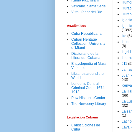
Radio Paz. Miami
Humo
Vaticano. Santa Sede
Hurac
Vitral. Pinar del Rio
Hurac
Iglesi
Académicos
Iglesi
(1392
Cuba Republicana
Ike
(5
Cuban Heritage
Incen
Collection. University
(8)
of Miami
Ingrid
Diccionario de la
Literatura Cubana
Intern
Encyclopedia of Mass
J11
(5
Violence
Janiss
Libraries around the
Juan P
World
(43)
London's Central
Kenya
Criminal Court, 1674 -
La Ha
1913
(66)
Pew Hispanic Center
La Lu
The Newberry Library
(32)
La san
(1)
Legislación Cubana
Latino
Constituciones de
Laval
Cuba