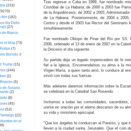
Tras regresar a Cuba en 1999, fue nombrado mie
bia
(233)
Cristóbal de La Habana; de 2000 a 2003 fue Párroc
(9270)
de la Arquidiócesis; de 2002 a 2003, Administrador
 film
(182)
de La Habana. Posteriormente, de 2004 a 2005, 
os (by Delio
Centro y desde el 2003 fue Rector del Seminario 
ral)
(27)
simultáneamente.
 de Blanco
Fue nombrado Obispo de Pinar del Río por SS. B
en el blog
(73)
2006, ordenado el 13 de enero de 2007 en la Cate
Fortun
(7)
la Diócesis el día siguiente.
rio Borroto Jr.
Su partida deja un legado imperecedero de fe intr
d Trump
(15)
fiel a la Iglesia. Encomendamos su alma a la mis
Amor
(244)
Virgen María, a quien tanto amó, lo conduce al encu
sirvió con todas sus fuerzas.
tion
(2)
 Riverón
(5)
Más adelante daremos información sobre la Eucari
so de Susana
se celebrará en la Catedral San Rosendo.
mante
(2)
canto
(8)
Invitamos a todas las comunidades, sacerdotes, rel
iones
(45)
unirse en oración por el eterno descanso de su alm
ons
(53)
su vida y ministerio episcopal.
 Tamargo
(22)
olumbie en el
"Que los ángeles te conduzcan al Paraíso, y que los
39)
lleven a la ciudad santa, Jerusalén. Que el coro d