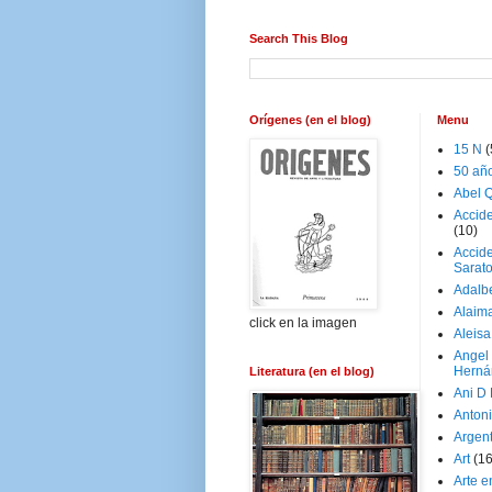
Search This Blog
Orígenes (en el blog)
Menu
15 N
(
50 añ
Abel Q
Accid
(10)
Accide
Sarat
Adalb
Alaim
click en la imagen
Aleisa
Angel
Herná
Literatura (en el blog)
Ani D
Antoni
Argen
Art
(1
Arte e