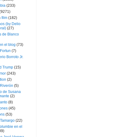
bia
(233)
(9271)
 film
(182)
os (by Delio
ral)
(27)
 de Blanco
en el blog
(73)
Fortun
(7)
rio Borroto Jr.
d Trump
(15)
Amor
(243)
tion
(2)
 Riverón
(5)
so de Susana
mante
(2)
canto
(8)
iones
(45)
ons
(53)
 Tamargo
(22)
olumbie en el
39)