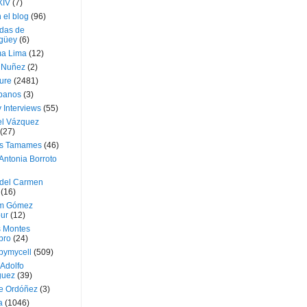
XIV
(7)
 el blog
(96)
das de
güey
(6)
a Lima
(12)
e Nuñez
(2)
ture
(2481)
ubanos
(3)
 Interviews
(55)
l Vázquez
(27)
s Tamames
(46)
Antonia Borroto
 del Carmen
(16)
m Gómez
ur
(12)
s Montes
bro
(24)
bymycell
(509)
Adolfo
guez
(39)
e Ordóñez
(3)
a
(1046)