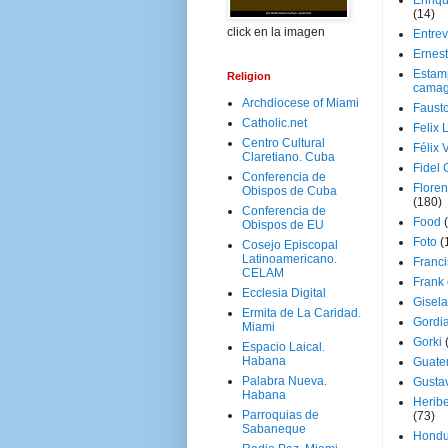
Enriq
(14)
click en la imagen
Entrev
Ernes
Estam
Religion
camag
Archdiocese of Miami
Faust
Catholic.net
Felix 
Centro Cultural
Félix 
Claretiano. Cuba
Fidel 
Conferencia de
Floren
Obispos de Cuba
(180)
Conferencia de
Food
Obispos de EU
Foto
(
Cosejo Episcopal
Latinoamericano.
Franci
CELAM
Frank
Ecclesia Digital
Gisel
Ermita de La Caridad.
Gordi
Miami
Gorki
Espacio Laical.
Habana
Guate
Palabra Nueva.
Gusta
Habana
Herib
Parroquias de
(73)
Sabaneque
Hondu