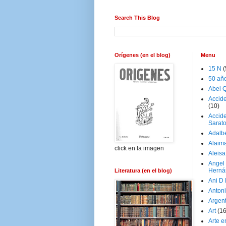
Search This Blog
Orígenes (en el blog)
Menu
15 N
(
50 añ
Abel Q
Accid
(10)
Accide
Sarat
Adalb
Alaim
click en la imagen
Aleisa
Angel
Herná
Literatura (en el blog)
Ani D
Antoni
Argen
Art
(1
Arte e