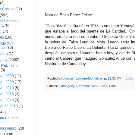
(3)
a Castillo
(32)
---------
Nota de Enzo Pérez Felipe:
(592)
ar Santiago
(176)
"González Allue fundó en 1935 la orquesta Yemayá c
que estaba al lado del puente de La Caridad.. O
a
(14)
nueva orquesta con su nombre, Orquesta González 
ies
(108)
la bolera de Faico Loret de Mola. Luego sería in
icto XVI
Bolera de Faico Club o La Bolerita. Hasta que se c
cia
(36)
después empezó a llamarse hasta hoy, y desde Di
nera
(1)
cierto el Cabaret que inauguró González Allue con 
güey
(2502)
Nocturno de Camagüey."
 Ruiz de la
(3)
val 2008
(11)
Posted by
Joaquin Estrada-Montalvan
at
12:32 PM
0 Com
val 2009
(17)
Labels:
Camagüey
,
Carnaval 2023
,
Cuba
,
Foto
val 2010
(5)
val 2015
(2)
val 2023
(3)
vales 2010
(1)
(42)
ina Balinotti
tmas music
(23)
h
(1838)