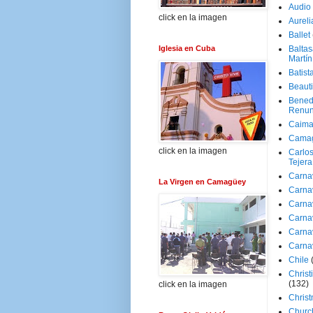
Audio
click en la imagen
Aureli
Ballet
Iglesia en Cuba
Baltas
Martín
Batist
Beaut
Bened
Renun
Caima
Cama
click en la imagen
Carlos
Tejera
Carna
La Virgen en Camagüey
Carna
Carna
Carna
Carna
Carna
Chile
Christ
(132)
click en la imagen
Chris
Churc