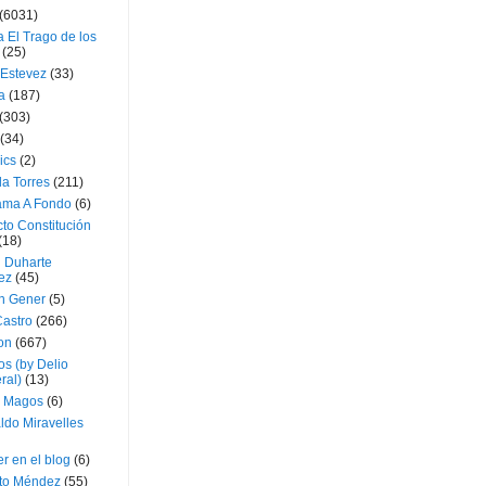
(6031)
 El Trago de los
(25)
 Estevez
(33)
a
(187)
(303)
(34)
ics
(2)
a Torres
(211)
ama A Fondo
(6)
to Constitución
(18)
l Duharte
ez
(45)
 Gener
(5)
Castro
(266)
on
(667)
os (by Delio
ral)
(13)
 Magos
(6)
ldo Miravelles
r en el blog
(6)
to Méndez
(55)