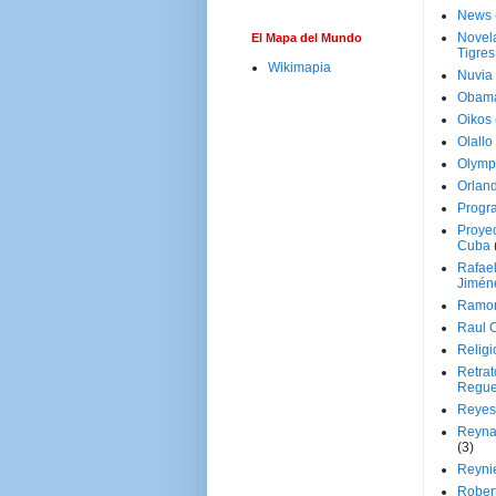
News
Novela
El Mapa del Mundo
Tigres
Wikimapia
Nuvia
Obam
Oikos
Olallo
Olymp
Orland
Progr
Proyec
Cuba
Rafae
Jimén
Ramon
Raul 
Religi
Retrat
Regue
Reyes
Reyna
(3)
Reynie
Rober