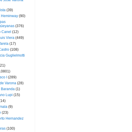
ue José Varona
ista
(39)
t Heminway
(90)
pas
üeyanas
(376)
o Canel
(12)
Luis Viera
(449)
Varela
(17)
Castro
(108)
cia Guglielmotti
(21)
10801)
sco I
(289)
 de Varona
(28)
a Baranda
(1)
ano Lupi
(15)
(14)
mala
(9)
v
(23)
erto Hernandez
ras
(100)