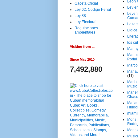
Leon 
Gaceta Oficial
Ley en
Ley 62. Código Penal
Leyen
Ley 88
Cama
Ley Electoral
Lezam
Regulaciones
Lidic
ambientales
Litera
los c
Visiting from ...
Manny
Manue
Portal
Since May 2010
Marco
7,492,880
Maria 
(11)
María
Muzio
Marie
Chaco
Matía
Huido
miami
Mons. 
Rodri
Monts
Music