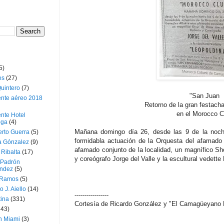
5)
os
(27)
uintero
(7)
"San Juan
ente aéreo 2018
Retorno de la gran festacha
en el Morocco C
nte Hotel
oga
(4)
Mañana domingo día 26, desde las 9 de la noch
erto Guerra
(5)
formidabla actuación de la Orquesta del afamado 
a Gónzalez
(9)
afamado conjunto de la localidad, un magnífico Sh
 Ribalta
(17)
y coreógrafo Jorge del Valle y la escultural vedette
 Padrón
ndez
(5)
 Ramos
(5)
o J. Aiello
(14)
-----------------
tina
(331)
Cortesía de
Ricardo González
y "El Camagüeyano L
643)
n Miami
(3)