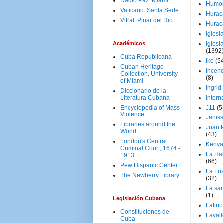
Radio Paz. Miami
Humo
Vaticano. Santa Sede
Hurac
Vitral. Pinar del Rio
Hurac
Iglesi
Académicos
Iglesi
(1392
Cuba Republicana
Ike
(5
Cuban Heritage
Incen
Collection. University
(8)
of Miami
Ingrid
Diccionario de la
Literatura Cubana
Intern
Encyclopedia of Mass
J11
(5
Violence
Janiss
Libraries around the
Juan P
World
(43)
London's Central
Kenya
Criminal Court, 1674 -
La Ha
1913
(66)
Pew Hispanic Center
La Lu
The Newberry Library
(32)
La san
(1)
Legislación Cubana
Latino
Constituciones de
Laval
Cuba