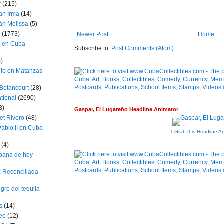
r
(215)
an Irma
(14)
án Melissa
(5)
a
(1773)
Newer Post
Home
a en Cuba
Subscribe to:
Post Comments (Atom)
)
4)
dio en Matanzas
 Betancourt
(28)
ational
(2690)
3)
Gaspar, El Lugareño Headline Animator
et Rivero
(48)
ablo II en Cuba
↑ Grab this Headline A
(4)
bana de hoy
z Reconciliada
gre del tequila
s
(14)
lee
(12)