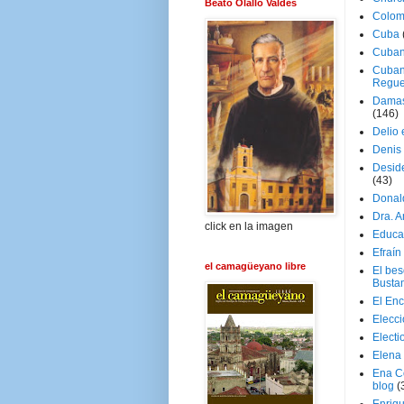
Beato Olallo Valdés
Colom
Cuba
Cuban
Cuban
Regue
Damas
(146)
Delio 
Denis 
Deside
(43)
Donal
Dra. 
click en la imagen
Educa
Efraín
el camagüeyano libre
El be
Busta
El En
Elecc
Electi
Elena
Ena C
blog
(