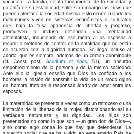
vocación. La familia, célula fundamental de la sociedad y
garantía de su estabilidad, sufre sin embargo las crisis que
pueden afectar a la sociedad misma. Esto ocurre cuando los
matrimonios viven en sistemas económicos o culturales
que, bajo la falsa apariencia de libertad y progreso,
promueven o incluso defienden una mentalidad
antinatalista, induciendo de ese modo a los esposos a
recurrir a métodos de control de la natalidad que no están
de acuerdo con la dignidad humana. Se llega incluso al
aborto, que es siempre, además de un crimen abominable
(cf. Const. past.
Gaudium et spes
, 51), un absurdo
empobrecimiento de la persona y de la misma sociedad.
Ante ello la Iglesia enseña que Dios ha confiado a los
hombres la misión de transmitir la vida de un modo digno
del hombre, fruto de la responsabilidad y del amor entre los
esposos.
La maternidad se presenta a veces como un retroceso o una
limitación de la libertad de la mujer, distorsionando así su
verdadera naturaleza y su dignidad. Los hijos son
presentados no como lo que son —un gran don de Dios—,
sino como algo contra lo que hay que defenderse. La
situación social que se ha vivido en este amado País ha