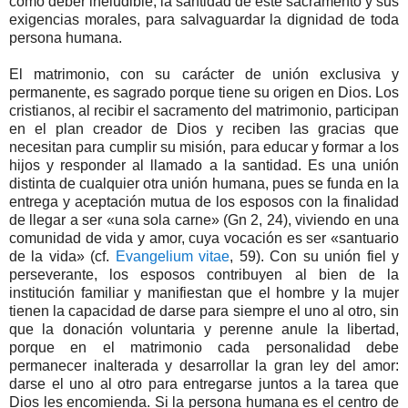
como deber ineludible, la santidad de este sacramento y sus
exigencias morales, para salvaguardar la dignidad de toda
persona humana.
El matrimonio, con su carácter de unión exclusiva y
permanente, es sagrado porque tiene su origen en Dios. Los
cristianos, al recibir el sacramento del matrimonio, participan
en el plan creador de Dios y reciben las gracias que
necesitan para cumplir su misión, para educar y formar a los
hijos y responder al llamado a la santidad. Es una unión
distinta de cualquier otra unión humana, pues se funda en la
entrega y aceptación mutua de los esposos con la finalidad
de llegar a ser «una sola carne» (Gn 2, 24), viviendo en una
comunidad de vida y amor, cuya vocación es ser «santuario
de la vida» (cf.
Evangelium vitae
, 59). Con su unión fiel y
perseverante, los esposos contribuyen al bien de la
institución familiar y manifiestan que el hombre y la mujer
tienen la capacidad de darse para siempre el uno al otro, sin
que la donación voluntaria y perenne anule la libertad,
porque en el matrimonio cada personalidad debe
permanecer inalterada y desarrollar la gran ley del amor:
darse el uno al otro para entregarse juntos a la tarea que
Dios les encomienda. Si la persona humana es el centro de