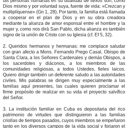
las personas humanas en su dualidad de sexos son, como
Dios mismo y por voluntad suya, fuente de vida: «Crezcan y
multiplíquense» (Gn 1, 28). Por tanto, la familia está llamada
a cooperar en el plan de Dios y en su obra creadora
mediante la alianza de amor esponsal entre el hombre y la
mujer y, como nos dirá San Pablo, dicha alianza es también
signo de la unión de Cristo con su Iglesia (cf. Ef 5, 32).
2. Queridos hermanos y hermanas: me complace saludar
con gran afecto a Mons. Fernando Prego Casal, Obispo de
Santa Clara, a los Señores Cardenales y demás Obispos, a
los sacerdotes y diáconos, a los miembros de las
comunidades religiosas, a todos Ustedes, fieles laicos.
Quiero dirigir también un deferente saludo a las autoridades
civiles. Mis palabras se dirigen muy especialmente a las
familias aquí presentes, las cuales quieren proclamar el
firme propósito de realizar en su vida el proyecto salvífico
del Señor.
3. La institución familiar en Cuba es depositaria del rico
patrimonio de virtudes que distinguieron a las familias
criollas de tiempos pasados, cuyos miembros se empeñaron
tanto en los diversos campos de la vida social y forjaron el