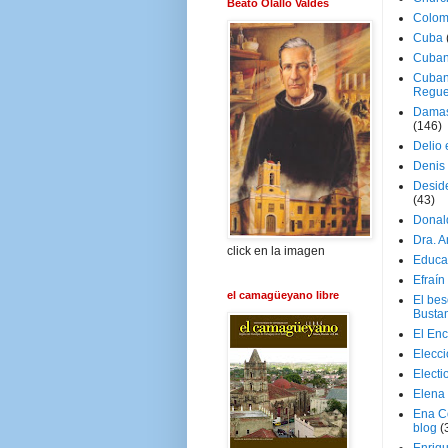
Beato Olallo Valdés
Colom
Cuba
Cuban
Cuban
Regue
Damas
(146)
Delio 
Denis 
Deside
(43)
Donal
Dra. 
click en la imagen
Educa
Efraín
el camagüeyano libre
El be
Busta
El En
Elecc
Electi
Elena
Ena C
blog
(