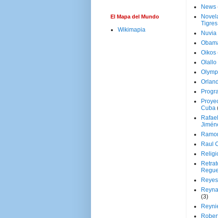
News
Novela
El Mapa del Mundo
Tigres
Wikimapia
Nuvia
Obam
Oikos
Olallo
Olymp
Orland
Progr
Proyec
Cuba
Rafae
Jimén
Ramon
Raul 
Religi
Retrat
Regue
Reyes
Reyna
(3)
Reynie
Rober