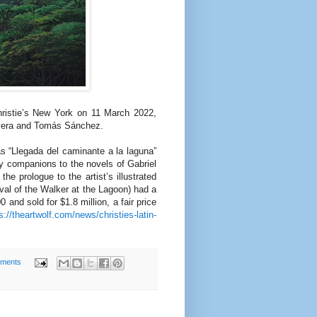
hristie’s New York on 11 March 2022,
ivera and Tomás Sánchez.
“Llegada del caminante a la laguna”
y companions to the novels of Gabriel
e prologue to the artist’s illustrated
ival of the Walker at the Lagoon) had a
and sold for $1.8 million, a fair price
s://theartwolf.com/news/christies-latin-
ments