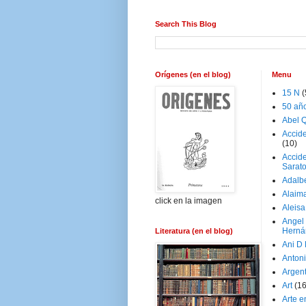
Search This Blog
Orígenes (en el blog)
Menu
15 N
(
50 añ
Abel Q
Accid
(10)
Accide
Sarat
Adalb
Alaim
click en la imagen
Aleisa
Angel
Herná
Literatura (en el blog)
Ani D
Antoni
Argen
Art
(1
Arte e