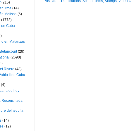
r
(215)
an Irma
(14)
án Melissa
(5)
a
(1773)
a en Cuba
)
4)
dio en Matanzas
 Betancourt
(28)
ational
(2690)
3)
et Rivero
(48)
ablo II en Cuba
(4)
bana de hoy
z Reconciliada
gre del tequila
s
(14)
lee
(12)