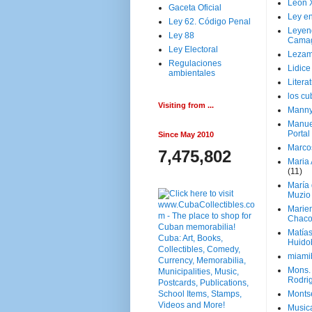
Leon 
Gaceta Oficial
Ley en
Ley 62. Código Penal
Leyen
Ley 88
Cama
Ley Electoral
Lezam
Regulaciones
Lidic
ambientales
Litera
los c
Visiting from ...
Manny
Manue
Portal
Since May 2010
Marco
7,475,802
Maria 
(11)
María
Muzio
Marie
Chaco
Matía
Huido
miami
Mons. 
Rodri
Monts
Music