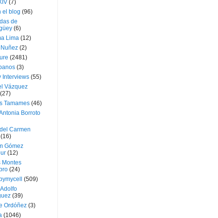
XIV
(7)
 el blog
(96)
das de
güey
(6)
a Lima
(12)
e Nuñez
(2)
ture
(2481)
ubanos
(3)
 Interviews
(55)
l Vázquez
(27)
s Tamames
(46)
Antonia Borroto
 del Carmen
(16)
m Gómez
ur
(12)
s Montes
bro
(24)
bymycell
(509)
Adolfo
guez
(39)
e Ordóñez
(3)
a
(1046)