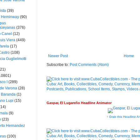
ue José Varona
ista
(39)
t Heminway
(90)
pas
üeyanas
(376)
o Canel
(12)
Luis Viera
(449)
Varela
(17)
Castro
(108)
Newer Post
Home
cia Guglielmotti
Subscribe to:
Post Comments (Atom)
(21)
10801)
sco I
(289)
 de Varona
(28)
a Baranda
(1)
ano Lupi
(15)
Gaspar, El Lugareño Headline Animator
(14)
mala
(9)
↑ Grab this Headline A
v
(23)
erto Hernandez
ras
(100)