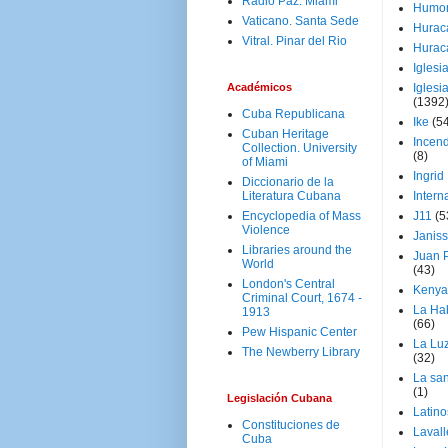
Radio Paz. Miami
Humo
Vaticano. Santa Sede
Hurac
Vitral. Pinar del Rio
Hurac
Iglesi
Académicos
Iglesi
(1392
Cuba Republicana
Ike
(5
Cuban Heritage
Incen
Collection. University
(8)
of Miami
Ingrid
Diccionario de la
Literatura Cubana
Intern
Encyclopedia of Mass
J11
(5
Violence
Janiss
Libraries around the
Juan P
World
(43)
London's Central
Kenya
Criminal Court, 1674 -
La Ha
1913
(66)
Pew Hispanic Center
La Lu
The Newberry Library
(32)
La san
(1)
Legislación Cubana
Latino
Constituciones de
Laval
Cuba