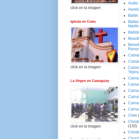
Audio
click en la imagen
Aureli
Ballet
Iglesia en Cuba
Baltas
Martín
Batist
Beaut
Bened
Renun
Caima
Cama
click en la imagen
Carlos
Tejera
Carna
La Virgen en Camagüey
Carna
Carna
Carna
Carna
Carna
Chile
Christ
(132)
click en la imagen
Chris
Churc