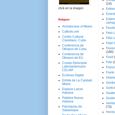
Enriq
(14)
click en la imagen
Entrev
Ernes
Estam
Religion
camag
Archdiocese of Miami
Faust
Catholic.net
Felix 
Centro Cultural
Félix 
Claretiano. Cuba
Fidel 
Conferencia de
Floren
Obispos de Cuba
(180)
Conferencia de
Food
Obispos de EU
Foto
(
Cosejo Episcopal
Latinoamericano.
Franci
CELAM
Frank
Ecclesia Digital
Gisel
Ermita de La Caridad.
Gordi
Miami
Gorki
Espacio Laical.
Habana
Guate
Palabra Nueva.
Gusta
Habana
Herib
Parroquias de
(73)
Sabaneque
Hondu