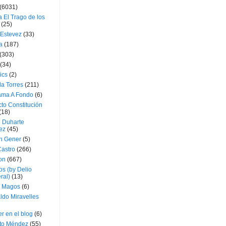
(6031)
 El Trago de los
(25)
 Estevez
(33)
a
(187)
(303)
(34)
ics
(2)
a Torres
(211)
ama A Fondo
(6)
to Constitución
(18)
l Duharte
ez
(45)
 Gener
(5)
Castro
(266)
on
(667)
os (by Delio
ral)
(13)
 Magos
(6)
ldo Miravelles
r en el blog
(6)
to Méndez
(55)