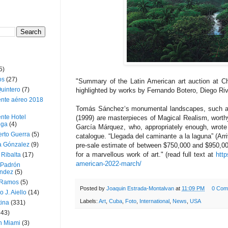
5)
os
(27)
"Summary of the Latin American art auction at C
uintero
(7)
highlighted by works by Fernando Botero, Diego R
ente aéreo 2018
Tomás Sánchez‘s monumental landscapes, such as 
nte Hotel
(1999) are masterpieces of Magical Realism, worth
oga
(4)
García Márquez, who, appropriately enough, wrote th
erto Guerra
(5)
catalogue. “Llegada del caminante a la laguna” (Arr
a Gónzalez
(9)
pre-sale estimate of between $750,000 and $950,000 
for a marvellous work of art." (read full text at
http
 Ribalta
(17)
american-2022-march/
 Padrón
ndez
(5)
 Ramos
(5)
Posted by
Joaquin Estrada-Montalvan
at
11:09 PM
0 Com
o J. Aiello
(14)
Labels:
Art
,
Cuba
,
Foto
,
International
,
News
,
USA
tina
(331)
643)
n Miami
(3)