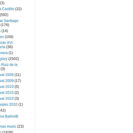
(3)
a Castillo
(32)
(592)
ar Santiago
(176)
a
(14)
ies
(108)
icto XVI
cia
(36)
nera
(1)
güey
(2502)
 Ruiz de la
(3)
val 2008
(11)
val 2009
(17)
val 2010
(5)
val 2015
(2)
val 2023
(3)
vales 2010
(1)
(42)
ina Balinotti
tmas music
(23)
h
(1838)