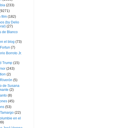
bia
(233)
(9271)
 film
(182)
os (by Delio
ral)
(27)
 de Blanco
en el blog
(73)
Fortun
(7)
rio Borroto Jr.
d Trump
(15)
Amor
(243)
tion
(2)
 Riverón
(5)
so de Susana
mante
(2)
canto
(8)
iones
(45)
ons
(53)
 Tamargo
(22)
olumbie en el
39)