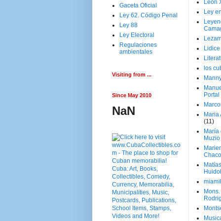
Leon 
Gaceta Oficial
Ley en
Ley 62. Código Penal
Leyen
Ley 88
Cama
Ley Electoral
Lezam
Regulaciones
Lidic
ambientales
Litera
los c
Visiting from ...
Manny
Manue
Portal
Since May 2010
Marco
NaN
Maria 
(11)
María
Muzio
Marie
Chaco
Matía
Huido
miami
Mons. 
Rodri
Monts
Music