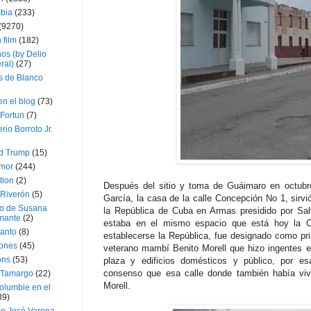
bia
(233)
(9270)
 film
(182)
os (by Delio
ral)
(27)
 de Blanco
en el blog
(73)
Fortun
(7)
rio Borroto Jr.
d Trump
(15)
Amor
(244)
tion
(2)
Después del sitio y toma de Guáimaro en octubre
 Riverón
(5)
García, la casa de la calle Concepción No 1, sirvi
so de Susana
la República de Cuba en Armas presidido por Sal
mante
(2)
estaba en el mismo espacio que está hoy la C
canto
(8)
establecerse la República, fue designado como pri
iones
(45)
veterano mambí Benito Morell que hizo ingentes esf
ons
(53)
plaza y edificios domésticos y público, por 
consenso que esa calle donde también había vivi
 Tamargo
(22)
Morell.
olumbie en el
39)