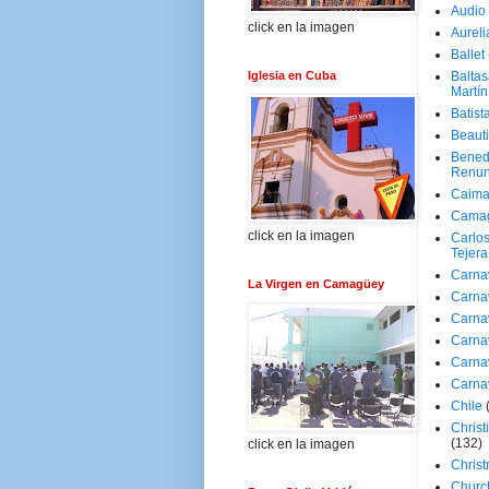
Audio
click en la imagen
Aureli
Ballet
Iglesia en Cuba
Baltas
Martín
Batist
Beaut
Bened
Renun
Caima
Cama
click en la imagen
Carlos
Tejera
Carna
La Virgen en Camagüey
Carna
Carna
Carna
Carna
Carna
Chile
Christ
(132)
click en la imagen
Chris
Churc