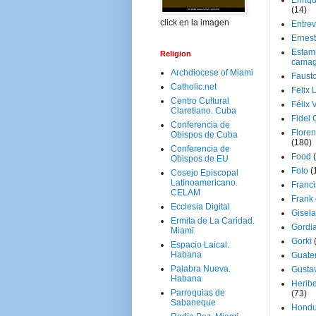
Enriq
(14)
click en la imagen
Entrev
Ernes
Estam
Religion
camag
Archdiocese of Miami
Faust
Catholic.net
Felix 
Centro Cultural
Félix 
Claretiano. Cuba
Fidel 
Conferencia de
Floren
Obispos de Cuba
(180)
Conferencia de
Food
Obispos de EU
Foto
(
Cosejo Episcopal
Latinoamericano.
Franci
CELAM
Frank
Ecclesia Digital
Gisel
Ermita de La Caridad.
Gordi
Miami
Gorki
Espacio Laical.
Habana
Guate
Palabra Nueva.
Gusta
Habana
Herib
Parroquias de
(73)
Sabaneque
Hondu