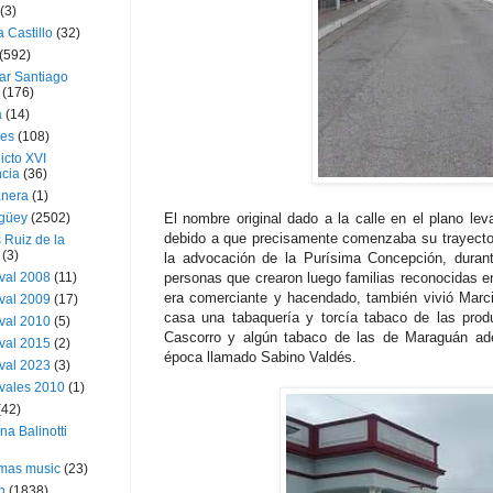
(3)
a Castillo
(32)
(592)
ar Santiago
(176)
a
(14)
ies
(108)
icto XVI
cia
(36)
nera
(1)
güey
(2502)
El nombre original dado a la calle en el plano le
debido a que precisamente comenzaba su trayecto en
 Ruiz de la
(3)
la advocación de la Purísima Concepción, durant
val 2008
(11)
personas que crearon luego familias reconocidas 
era comerciante y hacendado, también vivió Marc
val 2009
(17)
casa una tabaquería y torcía tabaco de las pro
val 2010
(5)
Cascorro y algún tabaco de las de Maraguán ad
val 2015
(2)
época llamado Sabino Valdés.
val 2023
(3)
vales 2010
(1)
(42)
ina Balinotti
tmas music
(23)
h
(1838)