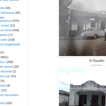
ue José Varona
ista
(39)
t Heminway
(90)
pas
üeyanas
(376)
o Canel
(12)
Luis Viera
(448)
Varela
(17)
Castro
(108)
cia Guglielmotti
(21)
10801)
El Baratillo
sco I
(289)
------------
 de Varona
(28)
a Baranda
(1)
ano Lupi
(15)
(14)
mala
(9)
v
(23)
erto Hernandez
ras
(100)