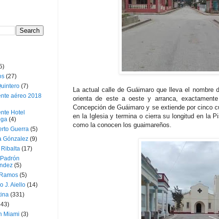
5)
os
(27)
uintero
(7)
La actual calle de Guáimaro que lleva el nombre d
ente aéreo 2018
orienta de este a oeste y arranca, exactamente
Concepción de Guáimaro y se extiende por cinco c
nte Hotel
en la Iglesia y termina o cierra su longitud en la 
oga
(4)
como la conocen los guaimareños.
erto Guerra
(5)
a Gónzalez
(9)
 Ribalta
(17)
 Padrón
ndez
(5)
 Ramos
(5)
o J. Aiello
(14)
tina
(331)
643)
n Miami
(3)