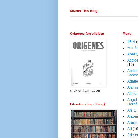
Search This Blog
Orígenes (en el blog)
Menu
15 N
(
50 añ
Abel Q
Accid
(10)
Accide
Sarat
Adalb
Alaim
click en la imagen
Aleisa
Angel
Herná
Literatura (en el blog)
Ani D
Antoni
Argen
Art
(1
Arte e