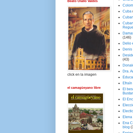
Beato Olallo Valdés
Colom
Cuba
Cuban
Cuban
Regue
Damas
(146)
Delio 
Denis 
Deside
(43)
Donal
Dra. 
click en la imagen
Educa
Efraín
el camagüeyano libre
El be
Busta
El En
Elecc
Electi
Elena
Ena C
blog
(