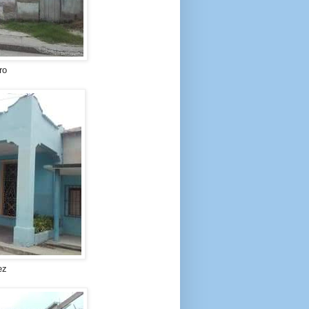
ro
ez