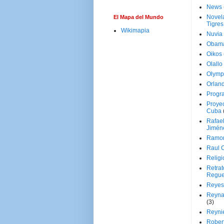
News
Novela
El Mapa del Mundo
Tigres
Wikimapia
Nuvia
Obam
Oikos
Olallo
Olymp
Orland
Progr
Proyec
Cuba
Rafae
Jimén
Ramon
Raul 
Religi
Retrat
Regue
Reyes
Reyna
(3)
Reynie
Rober