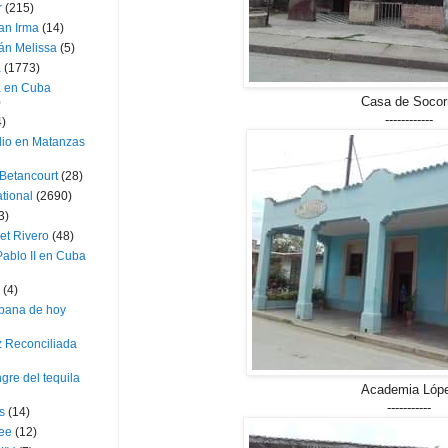
r
(215)
an Irma
(14)
án Melissa
(5)
a
(1773)
a en Cuba
Casa de Socor
)
------------
4)
dio en Matanzas
 Betancourt
(28)
ational
(2690)
3)
et Rivero
(48)
ablo II en Cuba
(4)
bana de hoy
z Reconciliada
gre del tequila
Academia Lóp
-----------
s
(14)
lee
(12)