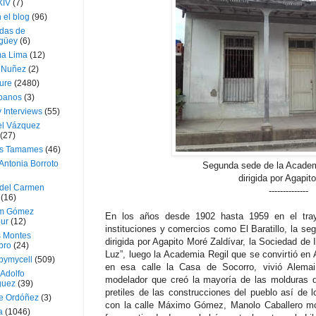
XIV
(7)
 el blog
(96)
das de
güey
(6)
a Lima
(12)
e Nuñez
(2)
ture
(2480)
ubanos
(3)
 Interviews
(55)
l Vázquez
(27)
s Tamames
(46)
Antonia Borroto
Segunda sede de la Academ
dirigida por Agapit
 del Carmen
--------------
(16)
m Gómez
En los años desde 1902 hasta 1959 en el tray
ur
(12)
instituciones y comercios como El Baratillo, la 
s Montes
dirigida por Agapito Moré Zaldívar, la Sociedad de
bro
(24)
Luz”, luego la Academia Regil que se convirtió e
bymycell
(509)
en esa calle la Casa de Socorro, vivió Alemai
Adolfo
modelador que creó la mayoría de las molduras de
guez
(39)
pretiles de las construcciones del pueblo así de l
e Ordóñez
(3)
con la calle Máximo Gómez, Manolo Caballero mo
a
(1046)