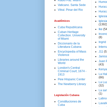
Radio Paz. Miami
Humo
Vaticano. Santa Sede
Hurac
Vitral. Pinar del Rio
Hurac
Iglesi
Académicos
Iglesi
(1392
Cuba Republicana
Ike
(5
Cuban Heritage
Incen
Collection. University
(8)
of Miami
Ingrid
Diccionario de la
Literatura Cubana
Intern
Encyclopedia of Mass
J11
(5
Violence
Janiss
Libraries around the
Juan P
World
(43)
London's Central
Kenya
Criminal Court, 1674 -
La Ha
1913
(66)
Pew Hispanic Center
La Lu
The Newberry Library
(32)
La san
(1)
Legislación Cubana
Latino
Constituciones de
Laval
Cuba