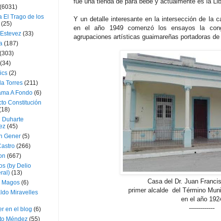
fue una tienda de para bebé y actualmente es la Libr
(6031)
 El Trago de los
Y un detalle interesante en la intersección de la ca
(25)
en el año 1949 comenzó los ensayos la con
 Estevez
(33)
agrupaciones artísticas guaimareñas portadoras de la
a
(187)
(303)
(34)
ics
(2)
a Torres
(211)
ama A Fondo
(6)
to Constitución
(18)
l Duharte
ez
(45)
 Gener
(5)
Castro
(266)
on
(667)
os (by Delio
ral)
(13)
Casa del Dr. Juan Franci
 Magos
(6)
primer alcalde del Término Mun
ldo Miravelles
en el año 192
-------------
r en el blog
(6)
to Méndez
(55)