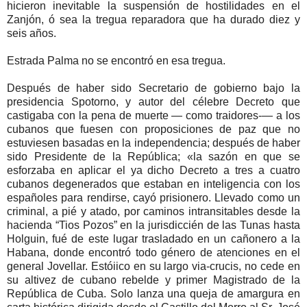
hicieron inevitable la suspensión de hostilidades en el
Zanjón, ó sea la tregua reparadora que ha durado diez y
seis años.
Estrada Palma no se encontró en esa tregua.
Después de haber sido Secretario de gobierno bajo la
presidencia Spotorno, y autor del célebre Decreto que
castigaba con la pena de muerte — como traidores-— a los
cubanos que fuesen con proposiciones de paz que no
estuviesen basadas en la independencia; después de haber
sido Presidente de la República; «la sazón en que se
esforzaba en aplicar el ya dicho Decreto a tres a cuatro
cubanos degenerados que estaban en inteligencia con los
españoles para rendirse, cayó prisionero. Llevado como un
criminal, a pié y atado, por caminos intransitables desde la
hacienda “Tios Pozos” en la jurisdiccién de las Tunas hasta
Holguin, fué de este lugar trasladado en un cañonero a la
Habana, donde encontró todo género de atenciones en el
general Jovellar. Estóiico en su largo via-crucis, no cede en
su altivez de cubano rebelde y primer Magistrado de la
República de Cuba. Solo lanza una queja de amargura en