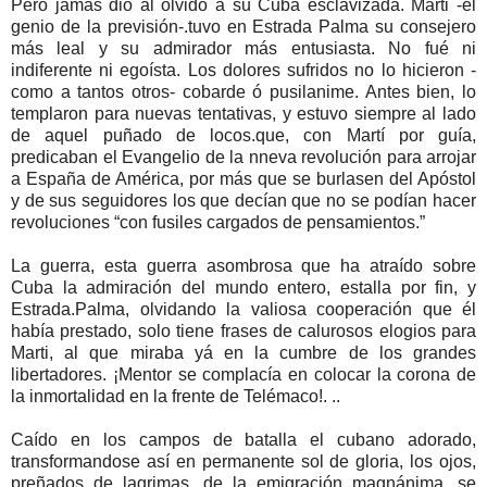
Pero jamás dió al olvido a su Cuba esclavizada. Marti -el
genio de la previsión-.tuvo en Estrada Palma su consejero
más leal y su admirador más entusiasta. No fué ni
indiferente ni egoísta. Los dolores sufridos no lo hicieron -
como a tantos otros- cobarde ó pusilanime. Antes bien, lo
templaron para nuevas tentativas, y estuvo siempre al lado
de aquel puñado de locos.que, con Martí por guía,
predicaban el Evangelio de la nneva revolución para arrojar
a España de América, por más que se burlasen del Apóstol
y de sus seguidores los que decían que no se podían hacer
revoluciones “con fusiles cargados de pensamientos.”
La guerra, esta guerra asombrosa que ha atraído sobre
Cuba la admiración del mundo entero, estalla por fin, y
Estrada.Palma, olvidando la valiosa cooperación que él
había prestado, solo tiene frases de calurosos elogios para
Marti, al que miraba yá en la cumbre de los grandes
libertadores. ¡Mentor se complacía en colocar la corona de
la inmortalidad en la frente de Telémaco!. ..
Caído en los campos de batalla el cubano adorado,
transformandose así en permanente sol de gloria, los ojos,
preñados de lagrimas, de la emigración magnánima, se