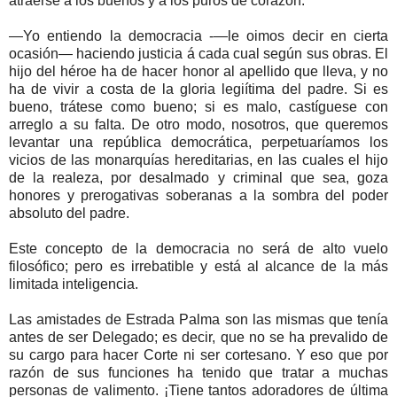
atraerse a los buenos y a los puros de corazón.
—Yo entiendo la democracia -—le oimos decir en cierta
ocasión— haciendo justicia á cada cual según sus obras. El
hijo del héroe ha de hacer honor al apellido que lleva, y no
ha de vivir a costa de la gloria legiítima del padre. Si es
bueno, trátese como bueno; si es malo, castíguese con
arreglo a su falta. De otro modo, nosotros, que queremos
levantar una república democrática, perpetuaríamos los
vicios de las monarquías hereditarias, en las cuales el hijo
de la realeza, por desalmado y criminal que sea, goza
honores y prerogativas soberanas a la sombra del poder
absoluto del padre.
Este concepto de la democracia no será de alto vuelo
filosófico; pero es irrebatible y está al alcance de la más
limitada inteligencia.
Las amistades de Estrada Palma son las mismas que tenía
antes de ser Delegado; es decir, que no se ha prevalido de
su cargo para hacer Corte ni ser cortesano. Y eso que por
razón de sus funciones ha tenido que tratar a muchas
personas de valimento. ¡Tiene tantos adoradores de última