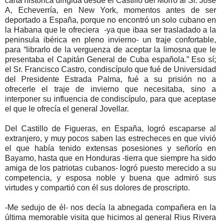
carta histórica dirigida desde el Castillo del Morro al Sr. José
A, Echeverría, en New York, momentos antes de ser
deportado a España, porque no encontró un solo cubano en
la Habana que le ofreciera -ya que ibaa ser trasladado a la
peninsula ibérica en pleno invierno- un traje confortable,
para “librarlo de la verguenza de aceptar la limosna que le
presentaba el Capitán General de Cuba española.” Eso sí;
el Sr. Francisco Castro, condiscípulo que fué de Universidad
del Presidente Estrada Palma, fué a su prisión no a
ofrecerle el traje de invierno que necesitaba, sino a
interponer su influencia de condiscípulo, para que aceptase
el que le ofrecía el general Jovellar.
Del Castillo de Figueras, en España, logró escaparse al
extranjero, y muy pocos saben las estrecheces en que vivió
el que había tenido extensas posesiones y señorío en
Bayamo, hasta que en Honduras -tierra que siempre ha sido
amiga de los patriotas cubanos- logró puesto merecido a su
competencia, y esposa noble y buena que admiró sus
virtudes y compartió con él sus dolores de proscripto.
-Me sedujo de él- nos decía la abnegada compañera en la
última memorable visita que hicimos al general Rius Rivera