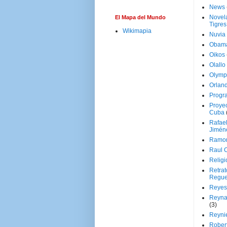
News
Novela
El Mapa del Mundo
Tigres
Wikimapia
Nuvia
Obam
Oikos
Olallo
Olymp
Orland
Progr
Proyec
Cuba
Rafae
Jimén
Ramon
Raul 
Religi
Retrat
Regue
Reyes
Reyna
(3)
Reynie
Rober