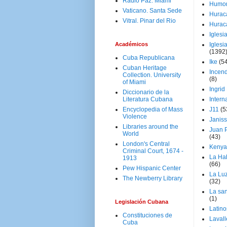
Radio Paz. Miami
Humo
Vaticano. Santa Sede
Hurac
Vitral. Pinar del Rio
Hurac
Iglesi
Académicos
Iglesi
(1392
Cuba Republicana
Ike
(5
Cuban Heritage
Incen
Collection. University
(8)
of Miami
Ingrid
Diccionario de la
Literatura Cubana
Intern
Encyclopedia of Mass
J11
(5
Violence
Janiss
Libraries around the
Juan P
World
(43)
London's Central
Kenya
Criminal Court, 1674 -
La Ha
1913
(66)
Pew Hispanic Center
La Lu
The Newberry Library
(32)
La san
(1)
Legislación Cubana
Latino
Constituciones de
Laval
Cuba