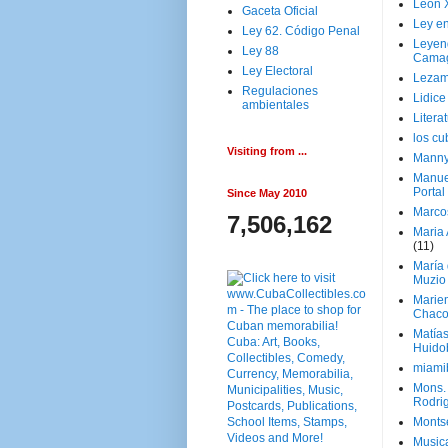
Leon 
Gaceta Oficial
Ley en
Ley 62. Código Penal
Leyen
Ley 88
Cama
Ley Electoral
Lezam
Regulaciones
Lidic
ambientales
Litera
los c
Visiting from ...
Manny
Manue
Portal
Since May 2010
Marco
7,506,162
Maria 
(11)
María
Muzio
Marie
Chaco
Matía
Huido
miami
Mons. 
Rodri
Monts
Music