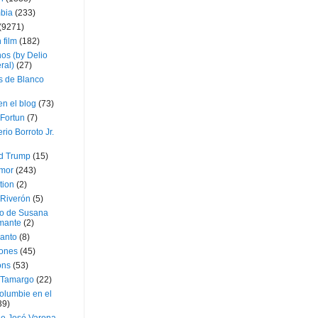
bia
(233)
(9271)
 film
(182)
os (by Delio
ral)
(27)
 de Blanco
en el blog
(73)
Fortun
(7)
rio Borroto Jr.
d Trump
(15)
Amor
(243)
tion
(2)
 Riverón
(5)
so de Susana
mante
(2)
canto
(8)
iones
(45)
ons
(53)
 Tamargo
(22)
olumbie en el
39)