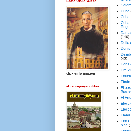
Beato Olallo Valdés
Colom
Cuba
Cuban
Cuban
Regue
Damas
(146)
Delio 
Denis 
Deside
(43)
Donal
Dra. 
click en la imagen
Educa
Efraín
el camagüeyano libre
El be
Busta
El En
Elecc
Electi
Elena
Ena C
blog
(