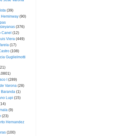
ue José Varona
ista
(39)
t Heminway
(90)
pas
üeyanas
(376)
o Canel
(12)
Luis Viera
(449)
Varela
(17)
Castro
(108)
cia Guglielmotti
(21)
10801)
sco I
(289)
 de Varona
(28)
a Baranda
(1)
ano Lupi
(15)
(14)
mala
(9)
v
(23)
erto Hernandez
ras
(100)