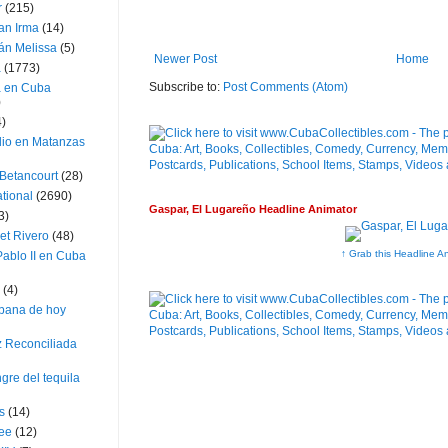
r
(215)
an Irma
(14)
án Melissa
(5)
Newer Post
Home
a
(1773)
Subscribe to:
Post Comments (Atom)
a en Cuba
)
4)
dio en Matanzas
 Betancourt
(28)
ational
(2690)
Gaspar, El Lugareño Headline Animator
3)
et Rivero
(48)
↑ Grab this Headline A
ablo II en Cuba
(4)
bana de hoy
z Reconciliada
gre del tequila
s
(14)
lee
(12)