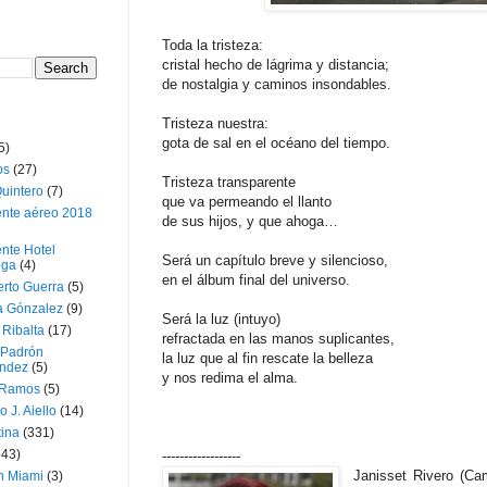
Toda la tristeza:
cristal hecho de lágrima y distancia;
de nostalgia y caminos insondables.
Tristeza nuestra:
gota de sal en el océano del tiempo.
5)
os
(27)
Tristeza transparente
uintero
(7)
que va permeando el llanto
ente aéreo 2018
de sus hijos, y que ahoga…
nte Hotel
Será un capítulo breve y silencioso,
oga
(4)
en el álbum final del universo.
erto Guerra
(5)
a Gónzalez
(9)
Será la luz (intuyo)
 Ribalta
(17)
refractada en las manos suplicantes,
 Padrón
la luz que al fin rescate la belleza
ndez
(5)
y nos redima el alma.
 Ramos
(5)
o J. Aiello
(14)
tina
(331)
643)
------------------
Janisset Rivero (Cam
n Miami
(3)