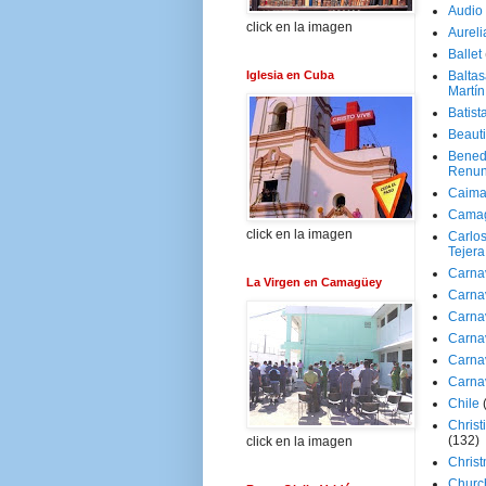
Audio
click en la imagen
Aureli
Ballet
Iglesia en Cuba
Baltas
Martín
Batist
Beaut
Bened
Renun
Caima
Cama
click en la imagen
Carlos
Tejera
Carna
La Virgen en Camagüey
Carna
Carna
Carna
Carna
Carna
Chile
Christ
(132)
click en la imagen
Chris
Churc