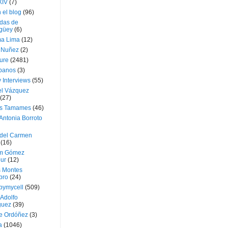
XIV
(7)
 el blog
(96)
das de
güey
(6)
a Lima
(12)
e Nuñez
(2)
ture
(2481)
ubanos
(3)
 Interviews
(55)
l Vázquez
(27)
s Tamames
(46)
Antonia Borroto
 del Carmen
(16)
m Gómez
ur
(12)
s Montes
bro
(24)
bymycell
(509)
Adolfo
guez
(39)
e Ordóñez
(3)
a
(1046)