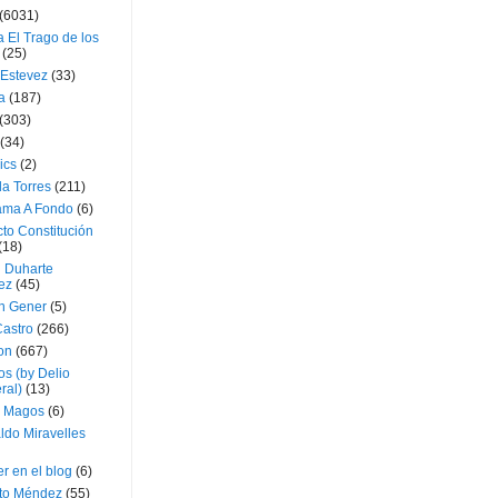
(6031)
 El Trago de los
(25)
 Estevez
(33)
a
(187)
(303)
(34)
ics
(2)
a Torres
(211)
ama A Fondo
(6)
to Constitución
(18)
l Duharte
ez
(45)
 Gener
(5)
Castro
(266)
on
(667)
os (by Delio
ral)
(13)
 Magos
(6)
ldo Miravelles
r en el blog
(6)
to Méndez
(55)