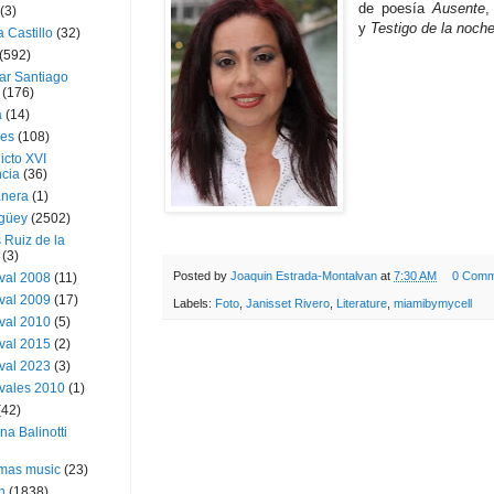
de poesía
Ausente
,
(3)
y
Testigo de la noch
a Castillo
(32)
(592)
ar Santiago
(176)
a
(14)
ies
(108)
icto XVI
cia
(36)
nera
(1)
güey
(2502)
 Ruiz de la
(3)
Posted by
Joaquin Estrada-Montalvan
at
7:30 AM
0 Comm
val 2008
(11)
val 2009
(17)
Labels:
Foto
,
Janisset Rivero
,
Literature
,
miamibymycell
val 2010
(5)
val 2015
(2)
val 2023
(3)
vales 2010
(1)
(42)
ina Balinotti
tmas music
(23)
h
(1838)