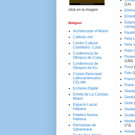
Enriq
(14)
click en la imagen
Entrev
Ernes
Estam
Religion
camag
Archdiocese of Miami
Faust
Catholic.net
Felix 
Centro Cultural
Félix 
Claretiano. Cuba
Fidel 
Conferencia de
Floren
Obispos de Cuba
(180)
Conferencia de
Food
Obispos de EU
Foto
(
Cosejo Episcopal
Latinoamericano.
Franci
CELAM
Frank
Ecclesia Digital
Gisel
Ermita de La Caridad.
Gordi
Miami
Gorki
Espacio Laical.
Habana
Guate
Palabra Nueva.
Gusta
Habana
Herib
Parroquias de
(73)
Sabaneque
Hondu