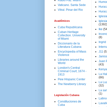
Radio Paz. Miami
Humo
Vaticano. Santa Sede
Hurac
Vitral. Pinar del Rio
Hurac
Iglesi
Académicos
Iglesi
(1392
Cuba Republicana
Ike
(5
Cuban Heritage
Incen
Collection. University
(8)
of Miami
Ingrid
Diccionario de la
Literatura Cubana
Intern
Encyclopedia of Mass
J11
(5
Violence
Janiss
Libraries around the
Juan P
World
(43)
London's Central
Kenya
Criminal Court, 1674 -
La Ha
1913
(66)
Pew Hispanic Center
La Lu
The Newberry Library
(32)
La san
(1)
Legislación Cubana
Latino
Constituciones de
Laval
Cuba