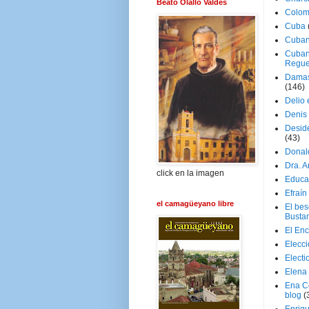
Beato Olallo Valdés
Colom
Cuba
Cuban
Cuban
Regue
Damas
(146)
Delio 
Denis 
Deside
(43)
Donal
Dra. 
click en la imagen
Educa
Efraín
el camagüeyano libre
El be
Busta
El En
Elecc
Electi
Elena
Ena C
blog
(