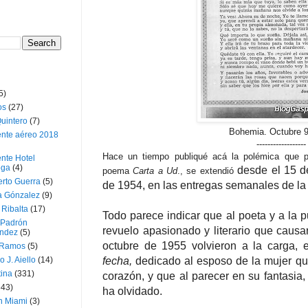
5)
os
(27)
uintero
(7)
Bohemia. Octubre 9
ente aéreo 2018
------------------
Hace un tiempo publiqué acá la polémica que
nte Hotel
oga
(4)
desde el 15 d
poema
Carta a Ud
., se extendió
erto Guerra
(5)
de 1954, en las entregas semanales de la 
a Gónzalez
(9)
 Ribalta
(17)
Todo parece indicar que al poeta y a la p
 Padrón
revuelo apasionado y literario que caus
ndez
(5)
octubre de 1955 volvieron a la carga,
 Ramos
(5)
o J. Aiello
(14)
fecha,
dedicado al esposo de la mujer qu
tina
(331)
corazón, y que al parecer en su fantasia,
643)
ha olvidado.
n Miami
(3)