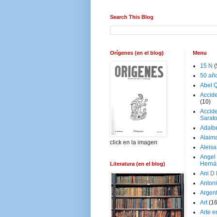
Search This Blog
Orígenes (en el blog)
Menu
15 N
(
50 añ
Abel Q
Accid
(10)
Accide
Sarat
Adalb
Alaim
click en la imagen
Aleisa
Angel
Herná
Literatura (en el blog)
Ani D
Antoni
Argen
Art
(1
Arte e