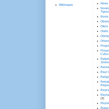
News
Wikimapia
Novela
Tigres
Nuvia
Obam
Oikos
Olallo
Olymp
Orland
Progr
Proyec
Cuba
Rafae
Jimén
Ramon
Raul 
Religi
Retrat
Regue
Reyes
Reyna
(3)
Reynie
Rober