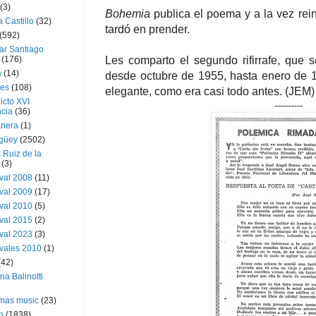
(3)
Bohemia
publica el poema y a la vez rein
a Castillo
(32)
tardó en prender.
(592)
ar Santiago
(176)
Les comparto el segundo rifirrafe, que 
a
(14)
desde octubre de 1955, hasta enero de 
ies
(108)
elegante, como era casi todo antes. (JEM)
icto XVI
----------
cia
(36)
nera
(1)
güey
(2502)
 Ruiz de la
(3)
val 2008
(11)
val 2009
(17)
val 2010
(5)
val 2015
(2)
val 2023
(3)
vales 2010
(1)
(42)
ina Balinotti
tmas music
(23)
h
(1838)