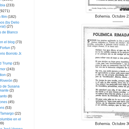
bia
(233)
(9271)
Bohemia. Octubre 2
 film
(182)
---------
os (by Delio
ral)
(27)
 de Blanco
en el blog
(73)
Fortun
(7)
rio Borroto Jr.
d Trump
(15)
Amor
(243)
tion
(2)
 Riverón
(5)
so de Susana
mante
(2)
canto
(8)
iones
(45)
ons
(53)
 Tamargo
(22)
olumbie en el
39)
Bohemia. Octubre 3
-------