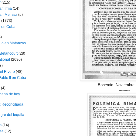
r
(215)
an Irma
(14)
án Melissa
(5)
a
(1773)
a en Cuba
)
4)
dio en Matanzas
 Betancourt
(28)
ational
(2690)
3)
et Rivero
(48)
ablo II en Cuba
Bohemia. Noviembre 
(4)
---------
bana de hoy
z Reconciliada
gre del tequila
s
(14)
lee
(12)