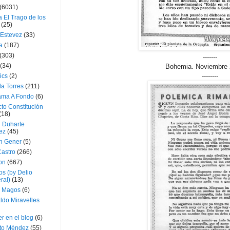
(6031)
 El Trago de los
(25)
 Estevez
(33)
a
(187)
(303)
-------
(34)
Bohemia. Noviembre 
--------
ics
(2)
a Torres
(211)
ama A Fondo
(6)
to Constitución
(18)
l Duharte
ez
(45)
 Gener
(5)
Castro
(266)
on
(667)
os (by Delio
ral)
(13)
 Magos
(6)
ldo Miravelles
r en el blog
(6)
to Méndez
(55)