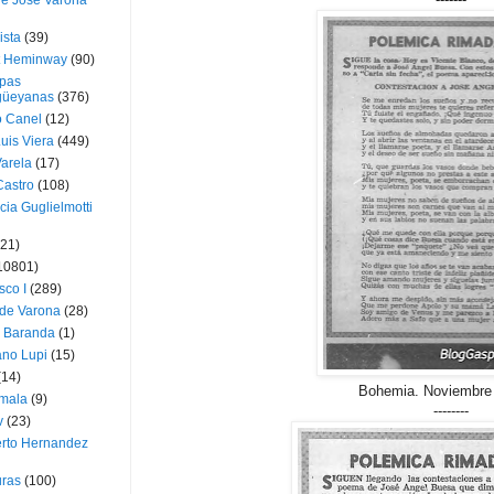
ue José Varona
ista
(39)
t Heminway
(90)
pas
üeyanas
(376)
o Canel
(12)
Luis Viera
(449)
Varela
(17)
Castro
(108)
cia Guglielmotti
(21)
10801)
sco I
(289)
 de Varona
(28)
a Baranda
(1)
ano Lupi
(15)
(14)
Bohemia. Noviembre 
mala
(9)
--------
v
(23)
erto Hernandez
ras
(100)