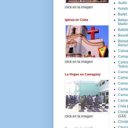
Audio
click en la imagen
Aureli
Ballet
Iglesia en Cuba
Baltas
Martín
Batist
Beaut
Bened
Renun
Caima
Cama
click en la imagen
Carlos
Tejera
Carna
La Virgen en Camagüey
Carna
Carna
Carna
Carna
Carna
Chile
Christ
(132)
click en la imagen
Chris
Churc