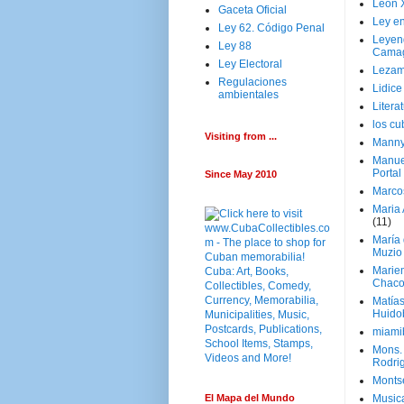
Leon 
Gaceta Oficial
Ley en
Ley 62. Código Penal
Leyen
Ley 88
Cama
Ley Electoral
Lezam
Regulaciones
Lidic
ambientales
Litera
los c
Visiting from ...
Manny
Manue
Portal
Since May 2010
Marco
Maria 
(11)
María
Muzio
Marie
Chaco
Matía
Huido
miami
Mons. 
Rodri
Monts
El Mapa del Mundo
Music