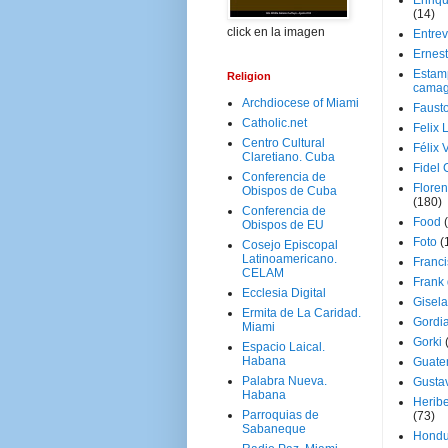
Enriq
(14)
click en la imagen
Entrev
Ernes
Estam
Religion
camag
Archdiocese of Miami
Faust
Catholic.net
Felix 
Centro Cultural
Félix 
Claretiano. Cuba
Fidel 
Conferencia de
Floren
Obispos de Cuba
(180)
Conferencia de
Food
Obispos de EU
Foto
(
Cosejo Episcopal
Latinoamericano.
Franci
CELAM
Frank
Ecclesia Digital
Gisel
Ermita de La Caridad.
Gordi
Miami
Gorki
Espacio Laical.
Habana
Guate
Palabra Nueva.
Gusta
Habana
Herib
Parroquias de
(73)
Sabaneque
Hondu