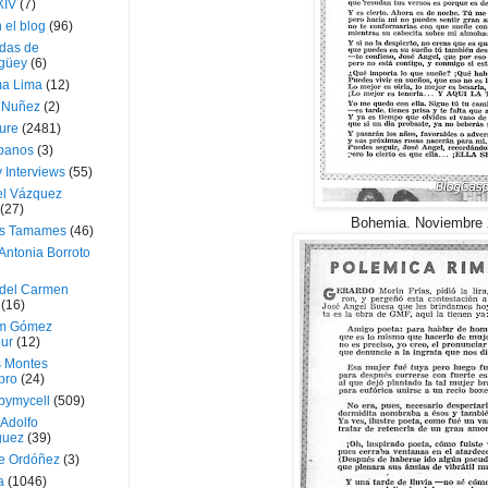
XIV
(7)
 el blog
(96)
das de
güey
(6)
a Lima
(12)
e Nuñez
(2)
ture
(2481)
ubanos
(3)
 Interviews
(55)
l Vázquez
(27)
Bohemia. Noviembre 
s Tamames
(46)
Antonia Borroto
 del Carmen
(16)
m Gómez
ur
(12)
s Montes
bro
(24)
bymycell
(509)
Adolfo
guez
(39)
e Ordóñez
(3)
a
(1046)