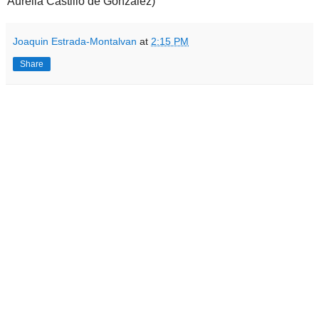
Aurelia Castillo de González)
Joaquin Estrada-Montalvan
at
2:15 PM
Share