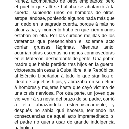
Núñez, acompañado de otros empleados; pero
el pueblo que allí se hallaba se abalanzó á la
cuerda, subiendo unos en hombros de otros,
atropellándose, poniendo algunos nada más que
un dedo en la sagrada cuerda, porque á más no
alcanzaba, y momento hubo en que cien manos
estaban en ella. Por las curtidas mejillas de los
veteranos que presenciaban el solemne acto
corrían gruesas lágrimas. Mientras tanto,
ocurrían otras escenas no menos conmovedoras
en el Malecón, desbordante de gente. Una pobre
madre que había perdido tres hijos en la guerra,
victoreaba sin cesar á Cuba libre, á la República,
al Ejército Libertador, á todo lo que significa el
ideal de aquellos hijos, y abrazaba en su delirio
á hombres y mujeres hasta que cayó víctima de
una crisis nerviosa. Por otra parte, un joven que
vió venir á su novia del brazo de su padre, corrió
á ella abrazándola estrechísimamente, y
después no sabía qué hacerse, temiendo las
consecuencias de aquel acto impremeditado, si
el padre no quería usar de grande indulgencia
patriótica.