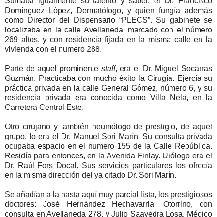
Sumaba igualmente su talento y saber, el Dr. Francisco
Domínguez López, Dermatólogo, y quien fungía además
como Director del Dispensario “PLECS”. Su gabinete se
localizaba en la calle Avellaneda, marcado con el número
269 altos, y con residencia fijada en la misma calle en la
vivienda con el numero 288.
Parte de aquel prominente
staff
, era el Dr. Miguel Socarras
Guzmán. Practicaba con mucho éxito la Cirugía. Ejercía su
práctica privada en la calle General Gómez, número 6, y su
residencia privada era conocida como Villa Nela, en la
Carretera Central Este.
Otro cirujano y también neumólogo de prestigio, de aquel
grupo, lo era el Dr. Manuel Sori Marín, Su consulta privada
ocupaba espacio en el numero 155 de la Calle República.
Residía para entonces, en la Avenida Finlay. Urólogo era el
Dr. Raúl Fors Docal. Sus servicios particulares los ofrecía
en la misma dirección del ya citado Dr. Sori Marín.
Se añadían a la hasta aquí muy parcial lista, los prestigiosos
doctores: José Hernández Hechavarria, Otorrino, con
consulta en Avellaneda 278, y Julio Saavedra Losa, Médico