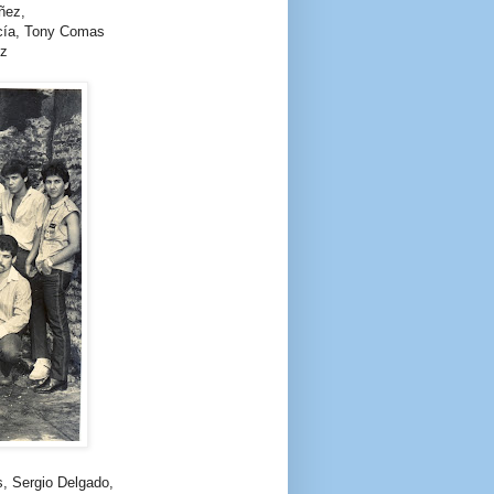
úñez,
cía, Tony Comas
ez
, Sergio Delgado,