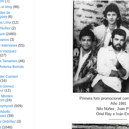
XIV
(7)
 el blog
(96)
das de
güey
(6)
a Lima
(12)
e Nuñez
(2)
ture
(2480)
ubanos
(3)
 Interviews
(55)
l Vázquez
(27)
s Tamames
(46)
Antonia Borroto
 del Carmen
(16)
m Gómez
ur
(12)
s Montes
Primera foto promocional com
bro
(24)
Año 1991
bymycell
(509)
Nilo Núñez, Juan 
Adolfo
Oriel Ray e Iván En
guez
(39)
----------------
e Ordóñez
(3)
a
(1046)