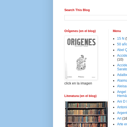
Search This Blog
Orígenes (en el blog)
Menu
15 N
(
50 añ
Abel Q
Accid
(10)
Accide
Sarat
Adalb
Alaim
click en la imagen
Aleisa
Angel
Herná
Literatura (en el blog)
Ani D
Antoni
Argen
Art
(1
Arte e