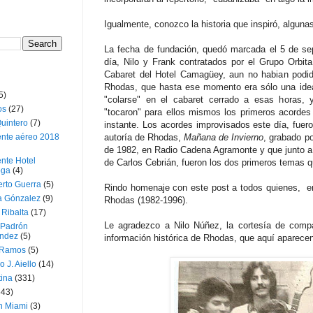
Igualmente, conozco la historia que inspiró, algun
La fecha de fundación, quedó marcada el 5 de se
día, Nilo y Frank contratados por el Grupo Orbit
Cabaret del Hotel Camagüey, aun no habian podid
Rhodas, que hasta ese momento era sólo una idea. 
5)
"colarse" en el cabaret cerrado a esas horas, 
os
(27)
"tocaron" para ellos mismos los primeros acorde
uintero
(7)
instante. Los acordes improvisados este día, fuero
ente aéreo 2018
autoría de Rhodas,
Mañana de Invierno
, grabado p
de 1982, en Radio Cadena Agramonte y que junto a
nte Hotel
de Carlos Cebrián, fueron los dos primeros temas q
oga
(4)
erto Guerra
(5)
Rindo homenaje con este post a todos quienes, e
a Gónzalez
(9)
Rhodas (1982-1996).
 Ribalta
(17)
Le agradezco a Nilo Núñez, la cortesía de compa
 Padrón
ndez
(5)
información histórica de Rhodas, que aquí aparecen
 Ramos
(5)
o J. Aiello
(14)
tina
(331)
643)
n Miami
(3)