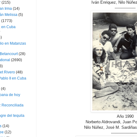
Iván Enriquez, Nilo Núñez
r
(215)
-----------------
an Irma
(14)
án Melissa
(5)
a
(1773)
a en Cuba
)
4)
dio en Matanzas
 Betancourt
(28)
ational
(2690)
3)
et Rivero
(48)
ablo II en Cuba
(4)
bana de hoy
z Reconciliada
gre del tequila
Año 1990
Norberto Aldrovandi, Juan P
s
(14)
Nilo Núñez, José M. Sardiñas
lee
(12)
---------------------