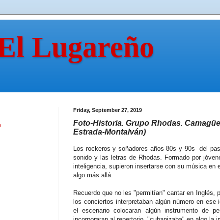
 El Lugareño
Friday, September 27, 2019
Foto-Historia. Grupo Rhodas. Camagüe
n
Estrada-Montalván)
Los rockeros y soñadores años 80s y 90s del pasa
sonido y las letras de Rhodas. Formado por jóvene
inteligencia, supieron insertarse con su música en 
algo más allá.
Recuerdo que no les "permitían" cantar en Inglés, 
los conciertos interpretaban algún número en ese 
el escenario colocaran algún instrumento de p
incorporaran al repertorio, "cubanizaba" en algo la 