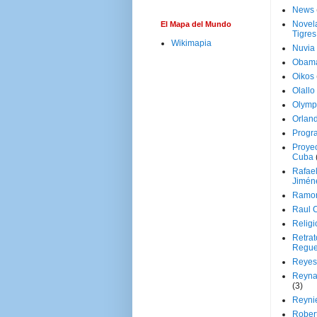
News
Novela
El Mapa del Mundo
Tigres
Wikimapia
Nuvia
Obam
Oikos
Olallo
Olymp
Orland
Progr
Proyec
Cuba
Rafae
Jimén
Ramon
Raul 
Religi
Retrat
Regue
Reyes
Reyna
(3)
Reynie
Rober