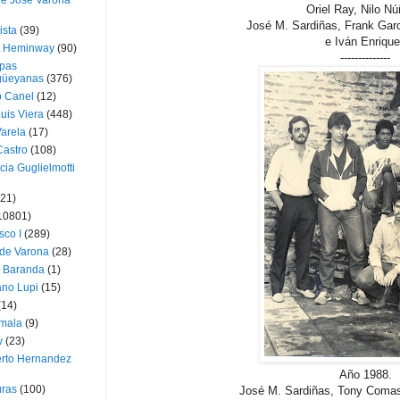
ue José Varona
Oriel Ray, Nilo N
José M. Sardiñas, Frank Gar
ista
(39)
e Iván Enriqu
t Heminway
(90)
--------------
pas
üeyanas
(376)
o Canel
(12)
Luis Viera
(448)
Varela
(17)
Castro
(108)
cia Guglielmotti
(21)
10801)
sco I
(289)
 de Varona
(28)
a Baranda
(1)
ano Lupi
(15)
(14)
mala
(9)
v
(23)
erto Hernandez
Año 1988.
ras
(100)
José M. Sardiñas, Tony Comas