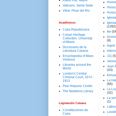
Radio Paz. Miami
Humo
Vaticano. Santa Sede
Hurac
Vitral. Pinar del Rio
Hurac
Iglesi
Académicos
Iglesi
(1392
Cuba Republicana
Ike
(5
Cuban Heritage
Incen
Collection. University
(8)
of Miami
Ingrid
Diccionario de la
Literatura Cubana
Intern
Encyclopedia of Mass
J11
(5
Violence
Janiss
Libraries around the
Juan P
World
(43)
London's Central
Kenya
Criminal Court, 1674 -
La Ha
1913
(66)
Pew Hispanic Center
La Lu
The Newberry Library
(32)
La san
(1)
Legislación Cubana
Latino
Constituciones de
Laval
Cuba