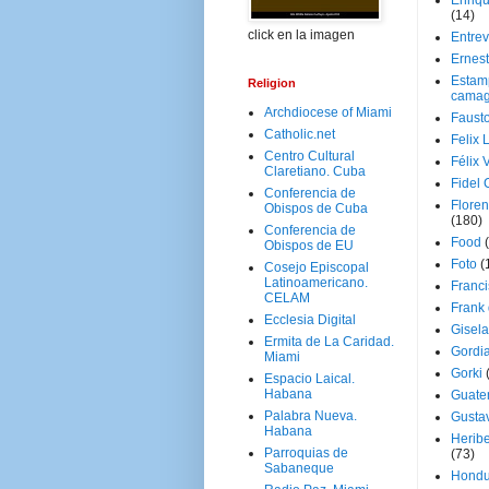
Enriq
(14)
click en la imagen
Entrev
Ernes
Estam
Religion
camag
Archdiocese of Miami
Faust
Catholic.net
Felix 
Centro Cultural
Félix 
Claretiano. Cuba
Fidel 
Conferencia de
Floren
Obispos de Cuba
(180)
Conferencia de
Food
Obispos de EU
Foto
(
Cosejo Episcopal
Latinoamericano.
Franci
CELAM
Frank
Ecclesia Digital
Gisel
Ermita de La Caridad.
Gordi
Miami
Gorki
Espacio Laical.
Habana
Guate
Palabra Nueva.
Gusta
Habana
Herib
Parroquias de
(73)
Sabaneque
Hondu