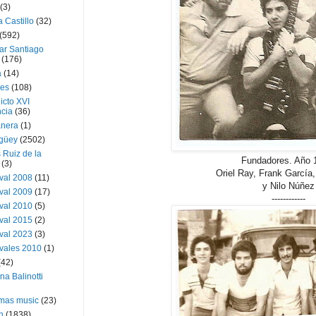
(3)
a Castillo
(32)
(592)
ar Santiago
(176)
a
(14)
ies
(108)
icto XVI
cia
(36)
nera
(1)
güey
(2502)
 Ruiz de la
Fundadores. Año 
(3)
Oriel Ray, Frank García,
val 2008
(11)
y Nilo Núñez
val 2009
(17)
------------
val 2010
(5)
val 2015
(2)
val 2023
(3)
vales 2010
(1)
(42)
ina Balinotti
tmas music
(23)
h
(1838)