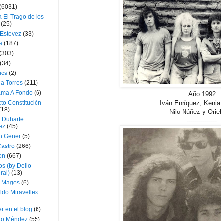
(6031)
 El Trago de los
(25)
 Estevez
(33)
a
(187)
(303)
(34)
ics
(2)
a Torres
(211)
ama A Fondo
(6)
Año 1992
to Constitución
Iván Enríquez, Kenia 
(18)
Nilo Núñez y Orie
l Duharte
---------------
ez
(45)
 Gener
(5)
Castro
(266)
on
(667)
os (by Delio
ral)
(13)
 Magos
(6)
ldo Miravelles
r en el blog
(6)
to Méndez
(55)