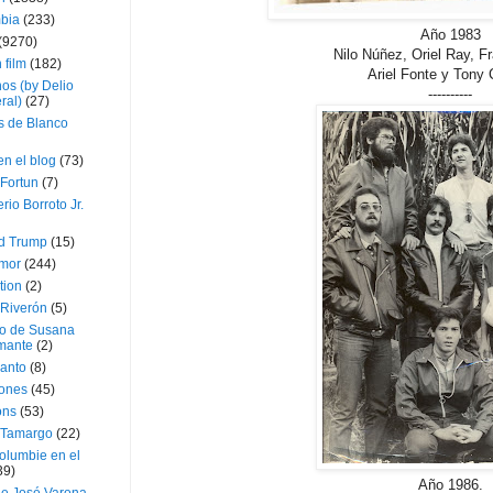
bia
(233)
Año 1983
(9270)
Nilo Núñez, Oriel Ray, F
 film
(182)
Ariel Fonte y Tony
os (by Delio
----------
ral)
(27)
 de Blanco
en el blog
(73)
Fortun
(7)
rio Borroto Jr.
d Trump
(15)
Amor
(244)
tion
(2)
 Riverón
(5)
so de Susana
mante
(2)
canto
(8)
iones
(45)
ons
(53)
 Tamargo
(22)
olumbie en el
39)
Año 1986.