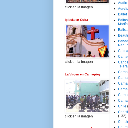
Audio
click en la imagen
Aureli
Ballet
Iglesia en Cuba
Baltas
Martín
Batist
Beaut
Bened
Renun
Caima
Cama
click en la imagen
Carlos
Tejera
Carna
La Virgen en Camagüey
Carna
Carna
Carna
Carna
Carna
Chile
Christ
(132)
click en la imagen
Chris
Churc