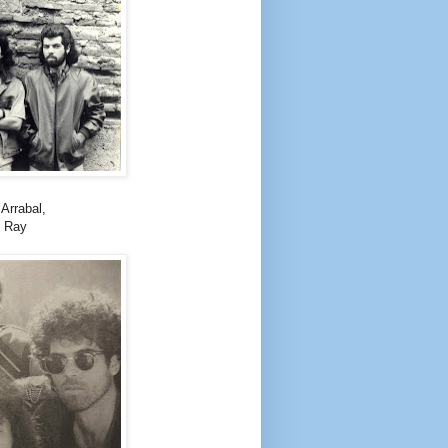
Arrabal,
l Ray