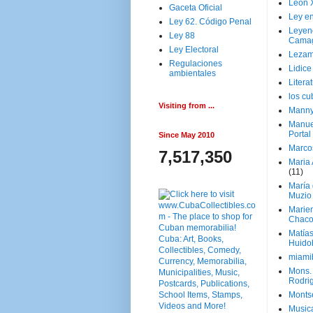
Leon 
Gaceta Oficial
Ley en
Ley 62. Código Penal
Leyen
Ley 88
Cama
Ley Electoral
Lezam
Regulaciones
Lidic
ambientales
Litera
los c
Visiting from ...
Manny
Manue
Portal
Since May 2010
Marco
7,517,350
Maria 
(11)
María
Muzio
Marie
Chaco
Matía
Huido
miami
Mons. 
Rodri
Monts
Music