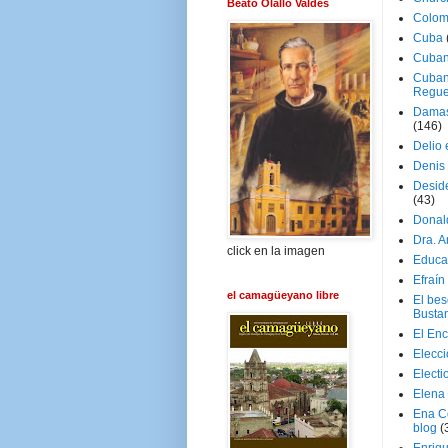
Beato Olallo Valdés
Colom
Cuba
Cuban
Cuban
Regue
Damas
(146)
Delio 
Denis 
Deside
(43)
Donal
Dra. 
click en la imagen
Educa
Efraín
el camagüeyano libre
El be
Busta
El En
Elecc
Electi
Elena
Ena C
blog
(