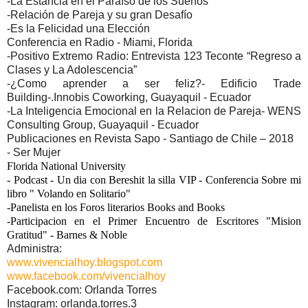
-La Estancia en el Paraíso de los Sueños
-Relación de Pareja y su gran Desafío
-Es la Felicidad una Elección
Conferencia en Radio - Miami, Florida
-Positivo Extremo Radio: Entrevista 123 Teconte “Regreso a
Clases y La Adolescencia”
-¿Como aprender a ser feliz?- Edificio Trade
Building-.Innobis Coworking, Guayaquil - Ecuador
-La Inteligencia Emocional en la Relacion de Pareja- WENS
Consulting Group, Guayaquil - Ecuador
Publicaciones en Revista Sapo - Santiago de Chile – 2018
- Ser Mujer
Florida National University
- Podcast - Un dia con Bereshit la silla VIP - Conferencia Sobre mi
libro " Volando en Solitario"
-Panelista en los Foros literarios Books and Books
-Participacion en el Primer Encuentro de Escritores "Mision
Gratitud" - Barnes & Noble
Administra:
www.vivencialhoy.blogspot.com
www.facebook.com/vivencialhoy
Facebook.com: Orlanda Torres
Instagram: orlanda.torres.3