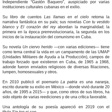
Independiente “Gastón Baquero”, auspiciado por varias
instituciones culturales cubanas en el exilio.
Su libro de cuentos
Las llamas en el cielo
retoma la
narrativa fantástica en su país; sus novelas
Con tu vestido
blanco
y
El corazón del rey
abordan la marginalidad; la
primera en la época prerrevolucionaria, la segunda en los
inicios de la instauración del comunismo en Cuba.
Su novela
Un ciervo herido
—con varias ediciones— tiene
como tema central la vida en un campamento de las UMAP
(Unidades Militares de Ayuda a la Producción), campos de
trabajo forzado que existieron en Cuba, de 1965 a 1968,
adonde fueron enviados religiosos de diversas filiaciones,
lumpen, homosexuales y otros.
En 2010 publicó el poemario
La patria es una naranja
,
escrito durante su exilio en México —donde vivió durante 20
años, de 1995 a 2015— y que, como otros de sus libros, ha
sido objeto de varias reediciones y de una crítica favorable.
Una antología de su poesía apareció en 2019 con el
título
Sin ton ni son
.