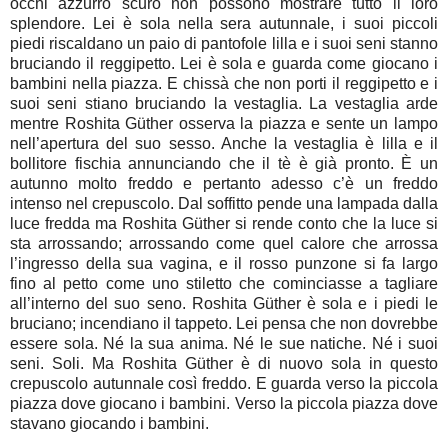
occhi azzurro scuro non possono mostrare tutto il loro
splendore. Lei è sola nella sera autunnale, i suoi piccoli
piedi riscaldano un paio di pantofole lilla e i suoi seni stanno
bruciando il reggipetto. Lei è sola e guarda come giocano i
bambini nella piazza. E chissà che non porti il reggipetto e i
suoi seni stiano bruciando la vestaglia. La vestaglia arde
mentre Roshita Güther osserva la piazza e sente un lampo
nell’apertura del suo sesso. Anche la vestaglia è lilla e il
bollitore fischia annunciando che il tè è già pronto. È un
autunno molto freddo e pertanto adesso c’è un freddo
intenso nel crepuscolo. Dal soffitto pende una lampada dalla
luce fredda ma Roshita Güther si rende conto che la luce si
sta arrossando; arrossando come quel calore che arrossa
l’ingresso della sua vagina, e il rosso punzone si fa largo
fino al petto come uno stiletto che cominciasse a tagliare
all’interno del suo seno. Roshita Güther è sola e i piedi le
bruciano; incendiano il tappeto. Lei pensa che non dovrebbe
essere sola. Né la sua anima. Né le sue natiche. Né i suoi
seni. Soli. Ma Roshita Güther è di nuovo sola in questo
crepuscolo autunnale così freddo. E guarda verso la piccola
piazza dove giocano i bambini. Verso la piccola piazza dove
stavano giocando i bambini.