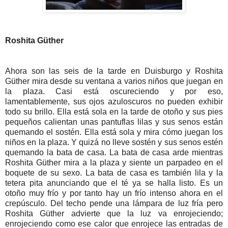
Roshita Güther
Ahora son las seis de la tarde en Duisburgo y Roshita
Güther mira desde su ventana a varios niños que juegan en
la plaza. Casi está oscureciendo y por eso,
lamentablemente, sus ojos azuloscuros no pueden exhibir
todo su brillo. Ella está sola en la tarde de otoño y sus pies
pequeños calientan unas pantuflas lilas y sus senos están
quemando el sostén. Ella está sola y mira cómo juegan los
niños en la plaza. Y quizá no lleve sostén y sus senos estén
quemando la bata de casa. La bata de casa arde mientras
Roshita Güther mira a la plaza y siente un parpadeo en el
boquete de su sexo. La bata de casa es también lila y la
tetera pita anunciando que el té ya se halla listo. Es un
otoño muy frío y por tanto hay un frío intenso ahora en el
crepúsculo. Del techo pende una lámpara de luz fría pero
Roshita Güther advierte que la luz va enrojeciendo;
enrojeciendo como ese calor que enrojece las entradas de