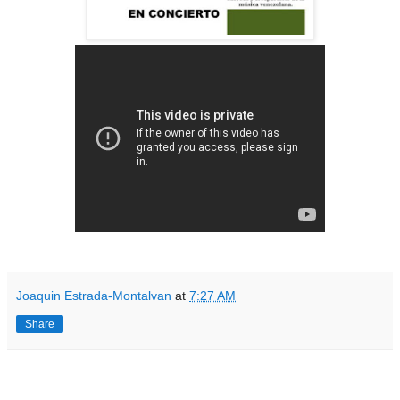
Joaquin Estrada-Montalvan
at
7:27 AM
Share