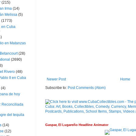
r
(215)
an Irma
(14)
án Melissa
(5)
a
(1773)
a en Cuba
)
4)
dio en Matanzas
 Betancourt
(28)
ational
(2690)
3)
et Rivero
(48)
ablo II en Cuba
Newer Post
Home
Subscribe to:
Post Comments (Atom)
(4)
bana de hoy
z Reconciliada
gre del tequila
Gaspar, El Lugareño Headline Animator
s
(14)
lee
(12)