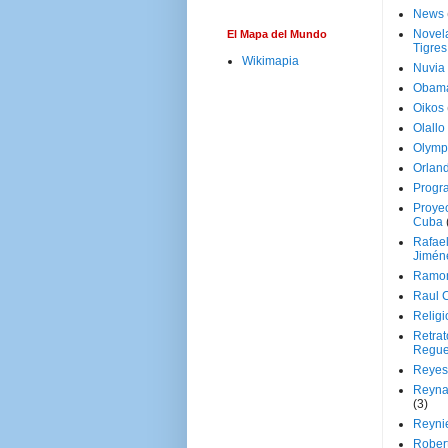
News
Novela
El Mapa del Mundo
Tigres
Wikimapia
Nuvia
Obam
Oikos
Olallo
Olymp
Orland
Progr
Proyec
Cuba
Rafae
Jimén
Ramon
Raul 
Religi
Retrat
Regue
Reyes
Reyna
(3)
Reynie
Rober