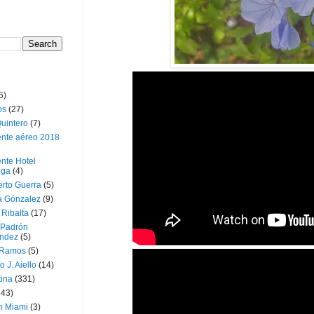
5)
os
(27)
uintero
(7)
ente aéreo 2018
nte Hotel
oga
(4)
erto Guerra
(5)
a Gónzalez
(9)
 Ribalta
(17)
 Padrón
ndez
(5)
 Ramos
(5)
o J. Aiello
(14)
tina
(331)
643)
n Miami
(3)