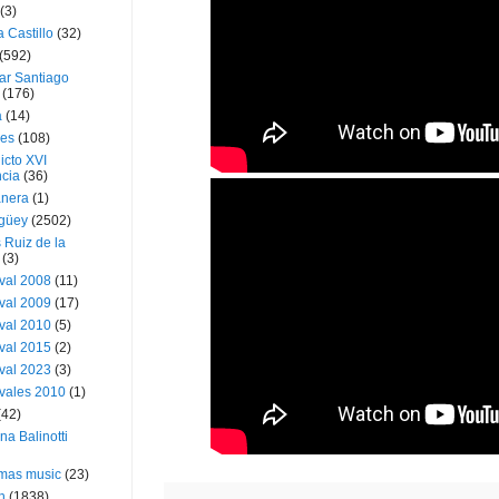
(3)
a Castillo
(32)
(592)
ar Santiago
(176)
a
(14)
ies
(108)
icto XVI
cia
(36)
nera
(1)
güey
(2502)
 Ruiz de la
(3)
val 2008
(11)
val 2009
(17)
val 2010
(5)
val 2015
(2)
val 2023
(3)
vales 2010
(1)
(42)
ina Balinotti
tmas music
(23)
h
(1838)