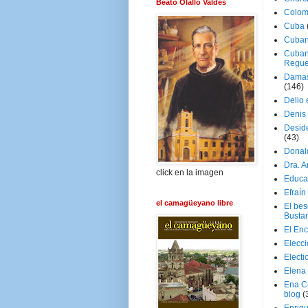
Beato Olallo Valdés
Colom
Cuba
Cuban
Cuban
Regue
Damas
(146)
Delio 
Denis 
Deside
(43)
Donal
Dra. 
click en la imagen
Educa
Efraín
el camagüeyano libre
El be
Busta
El En
Elecc
Electi
Elena
Ena C
blog
(