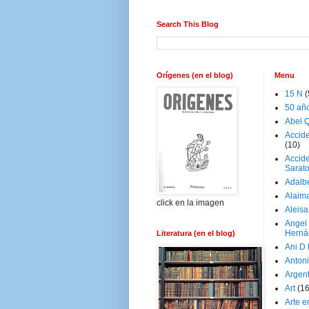
Search This Blog
Orígenes (en el blog)
Menu
15 N
(
50 añ
Abel Q
Accid
(10)
Accide
Sarat
Adalb
Alaim
click en la imagen
Aleisa
Angel
Herná
Literatura (en el blog)
Ani D
Antoni
Argen
Art
(1
Arte e