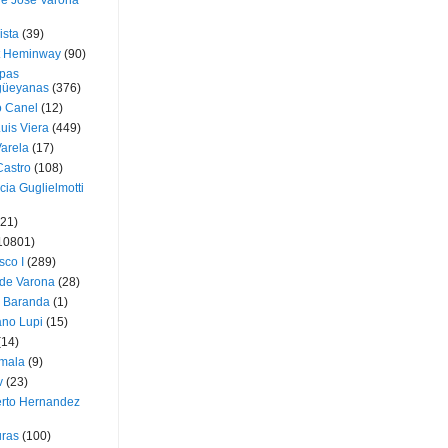
ue José Varona
ista
(39)
t Heminway
(90)
pas
üeyanas
(376)
o Canel
(12)
Luis Viera
(449)
Varela
(17)
Castro
(108)
cia Guglielmotti
(21)
10801)
sco I
(289)
 de Varona
(28)
a Baranda
(1)
ano Lupi
(15)
(14)
mala
(9)
v
(23)
erto Hernandez
ras
(100)