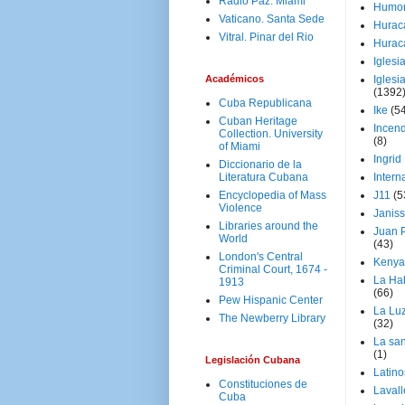
Radio Paz. Miami
Humo
Vaticano. Santa Sede
Hurac
Vitral. Pinar del Rio
Hurac
Iglesi
Académicos
Iglesi
(1392
Cuba Republicana
Ike
(5
Cuban Heritage
Incen
Collection. University
(8)
of Miami
Ingrid
Diccionario de la
Literatura Cubana
Intern
Encyclopedia of Mass
J11
(5
Violence
Janiss
Libraries around the
Juan P
World
(43)
London's Central
Kenya
Criminal Court, 1674 -
La Ha
1913
(66)
Pew Hispanic Center
La Lu
The Newberry Library
(32)
La san
(1)
Legislación Cubana
Latino
Constituciones de
Laval
Cuba