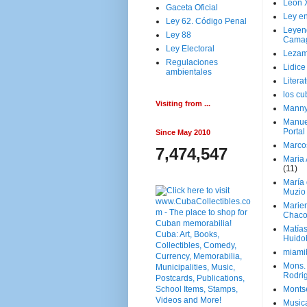
Leon 
Gaceta Oficial
Ley en
Ley 62. Código Penal
Leyen
Ley 88
Cama
Ley Electoral
Lezam
Regulaciones
Lidic
ambientales
Litera
los c
Visiting from ...
Manny
Manue
Portal
Since May 2010
Marco
7,474,547
Maria 
(11)
María
Muzio
Marie
Chaco
Matía
Huido
miami
Mons. 
Rodri
Monts
Music