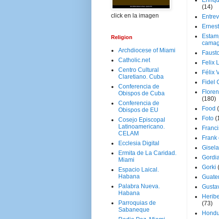
Enriq
(14)
click en la imagen
Entrev
Ernes
Estam
Religion
camag
Archdiocese of Miami
Faust
Catholic.net
Felix 
Centro Cultural
Félix 
Claretiano. Cuba
Fidel 
Conferencia de
Floren
Obispos de Cuba
(180)
Conferencia de
Food
Obispos de EU
Foto
(
Cosejo Episcopal
Latinoamericano.
Franci
CELAM
Frank
Ecclesia Digital
Gisel
Ermita de La Caridad.
Gordi
Miami
Gorki
Espacio Laical.
Habana
Guate
Palabra Nueva.
Gusta
Habana
Herib
Parroquias de
(73)
Sabaneque
Hondu