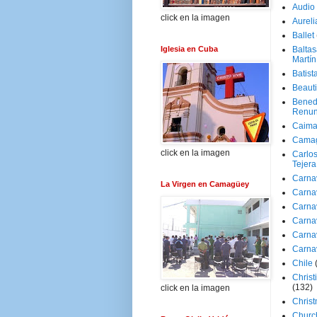
Audio
click en la imagen
Aureli
Ballet
Iglesia en Cuba
Baltas
Martín
Batist
Beaut
Bened
Renun
Caima
Cama
click en la imagen
Carlos
Tejera
Carna
La Virgen en Camagüey
Carna
Carna
Carna
Carna
Carna
Chile
Christ
(132)
click en la imagen
Chris
Churc