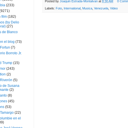
Posted by
Joaquin Estrada-Montalvan
at
8:30 AM
0 Comm
bia
(233)
Labels:
Foto
,
International
,
Musica
,
Venezuela
,
Video
(9271)
 film
(182)
os (by Delio
ral)
(27)
 de Blanco
en el blog
(73)
Fortun
(7)
rio Borroto Jr.
d Trump
(15)
Amor
(243)
tion
(2)
 Riverón
(5)
so de Susana
mante
(2)
canto
(8)
iones
(45)
ons
(53)
 Tamargo
(22)
olumbie en el
39)