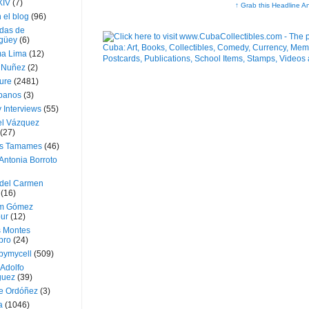
XIV
(7)
↑ Grab this Headline A
 el blog
(96)
das de
güey
(6)
a Lima
(12)
e Nuñez
(2)
ture
(2481)
ubanos
(3)
 Interviews
(55)
l Vázquez
(27)
s Tamames
(46)
Antonia Borroto
 del Carmen
(16)
m Gómez
ur
(12)
s Montes
bro
(24)
bymycell
(509)
Adolfo
guez
(39)
e Ordóñez
(3)
a
(1046)