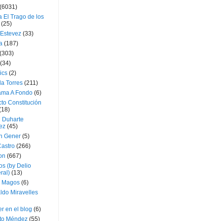
(6031)
 El Trago de los
(25)
 Estevez
(33)
a
(187)
(303)
(34)
ics
(2)
a Torres
(211)
ama A Fondo
(6)
to Constitución
(18)
l Duharte
ez
(45)
 Gener
(5)
Castro
(266)
on
(667)
os (by Delio
ral)
(13)
 Magos
(6)
ldo Miravelles
r en el blog
(6)
to Méndez
(55)