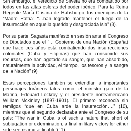
Sin embargo, el veredicto de Silvela no era compartido por
todos en las altas esferas del poder ibérico. Para la Reina
Regente María Cristina de Habsburgo, los enemigos de la
“Madre Patria” “…han logrado mantener el fuego de la
insurrección en aquella querida y desgraciada Isla” (8).
Por su parte, Sagasta manifestó en sesión ante el Congreso
de Diputados que el “… Gobierno de una Nación (España)
que hace tres años está combatiendo dos insurrecciones
coloniales (Cuba y Filipinas) que han consumido sus
recursos, que han agotado su sangre, que han absorbido,
naturalmente la actividad, el tiempo, los tesoros y la sangre
de la Nación” (9).
Estas percepciones también se extendían a importantes
personajes foráneos tales como: el ministro galo de la
Marina, Edouard Lockroy y el presidente norteamericano
William Mckinley (1897-1901). El primero reconocía sin
remilgos “que en Cuba arde la insurrección….” (10),
mientras que el segundo declaraba ante el Congreso de su
país: “The war in Cuba is of such a nature that, short of
subjugation or extermination, a final military victory for either
side seems impracticable”(11).