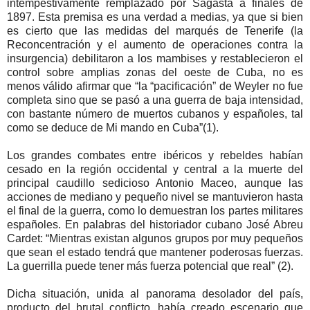
intempestivamente remplazado por Sagasta a finales de
1897. Esta premisa es una verdad a medias, ya que si bien
es cierto que las medidas del marqués de Tenerife (la
Reconcentración y el aumento de operaciones contra la
insurgencia) debilitaron a los mambises y restablecieron el
control sobre amplias zonas del oeste de Cuba, no es
menos válido afirmar que “la “pacificación” de Weyler no fue
completa sino que se pasó a una guerra de baja intensidad,
con bastante número de muertos cubanos y españoles, tal
como se deduce de Mi mando en Cuba”(1).
Los grandes combates entre ibéricos y rebeldes habían
cesado en la región occidental y central a la muerte del
principal caudillo sedicioso Antonio Maceo, aunque las
acciones de mediano y pequeño nivel se mantuvieron hasta
el final de la guerra, como lo demuestran los partes militares
españoles. En palabras del historiador cubano José Abreu
Cardet: “Mientras existan algunos grupos por muy pequeños
que sean el estado tendrá que mantener poderosas fuerzas.
La guerrilla puede tener más fuerza potencial que real” (2).
Dicha situación, unida al panorama desolador del país,
producto del brutal conflicto, había creado escenario que