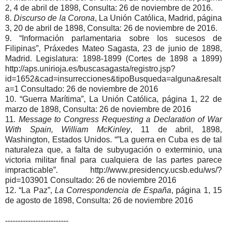
2, 4 de abril de 1898, Consulta: 26 de noviembre de 2016.
8.
Discurso de la Corona
, La Unión Católica, Madrid, página
3, 20 de abril de 1898, Consulta: 26 de noviembre de 2016.
9. “Información parlamentaria sobre los sucesos de
Filipinas”, Práxedes Mateo Sagasta, 23 de junio de 1898,
Madrid. Legislatura: 1898-1899 (Cortes de 1898 a 1899)
http://aps.unirioja.es/buscasagasta/registro.jsp?
id=1652&cad=insurrecciones&tipoBusqueda=alguna&resalt
a=1 Consultado: 26 de noviembre de 2016
10. “Guerra Marítima”, La Unión Católica, página 1, 22 de
marzo de 1898, Consulta: 26 de noviembre de 2016
11
. Message to Congress Requesting a Declaration of War
With Spain, William McKinley
, 11 de abril, 1898,
Washington, Estados Unidos. “”La guerra en Cuba es de tal
naturaleza que, a falta de subyugación o exterminio, una
victoria militar final para cualquiera de las partes parece
impracticable”. http://www.presidency.ucsb.edu/ws/?
pid=103901 Consultado: 26 de noviembre 2016
12. “La Paz”,
La Correspondencia de España
, página 1, 15
de agosto de 1898, Consulta: 26 de noviembre 2016
-------------------------