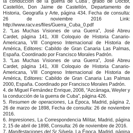
la conducción de la guerra de Cuba”, grado de Doctor,
Castellón, Don Jaime de Castellón, Departamento de
Historia, Geografía y Arte, página 434. Fecha de consulta:
26 de noviembre 2016 Link:
http://www.racv.es/files/Guerra_Cuba_0.pdf
2. “Las Muchas Visiones de una Guerra”, José Abreu
Cardet, página 141, XIII Coloquio de Historia Canario-
Americana, VIII Congreso Internacional de Historia de
América, Editores: Cabildo de Gran Canaria Las Palmas,
España. Coordinado por Francisco Morales Padrón.
3. “Las Muchas Visiones de una Guerra”, José Abreu
Cardet, página 141, XIII Coloquio de Historia Canario-
Americana, VIII Congreso Internacional de Historia de
América, Editores: Cabildo de Gran Canaria Las Palmas
2000, España. Coordinado por Francisco Morales Padrón.
4. de Miguel Fernández Enrique, 2008, “Azcárraga, Weyler y
la conducción de la guerra de Cuba”, página 426.
5
. Resumen de operaciones
, La Época, Madrid, página 2,
26 de marzo de 1898, Fecha de consulta: 26 de noviembre
2016.
6.
Impresiones
, La Correspondencia Militar, Madrid, página
2, 15 de abril de 1898, Consulta: 26 de noviembre de 2016.
7.
Manifestaciones del Sr Silvela
, La Época, Madrid, página