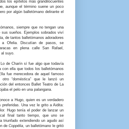
tados los epítetos más grandilocuentes
que, aunque el término suene un poco
mero por algún balletómano delirante el
tómanos, siempre que no tengan una
de sus sueños. Ejemplos sobrados viví
nta, de tantos balletómanos adoradores
 a Ofelia. Discutían de pasos, se
haracas en plena calle San Rafael,
 al suyo.
Lo de Charín sí fue algo que todavía
 con ella que todos los balletómanos
 Ella fue merecedora de aquel famoso
l otro “doméstica” que le lanzó un
ión del entonces Ballet Teatro de La
ojaba el pelo en una palangana.
conoce a Hugo, quien es un verdadero
 preferidas. Una vez le grito a Aidita:
lor. Hugo tenía el poder de lanzar un
cal final tanto tiempo, que uno se
ía triunfado extendiendo un agudo así
ión de
Coppélia
, un balletómano le gritó