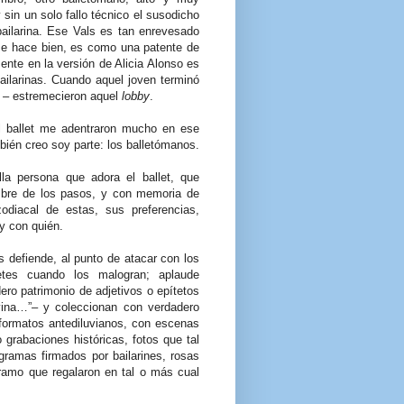
 sin un solo fallo técnico el susodicho
bailarina. Ese Vals es tan enrevesado
se hace bien, es como una patente de
nte en la versión de Alicia Alonso es
ailarinas. Cuando aquel joven terminó
s – estremecieron aquel
lobby
.
l ballet me adentraron mucho en ese
bién creo soy parte: los balletómanos.
a persona que adora el ballet, que
bre de los pasos, y con memoria de
zodiacal de estas, sus preferencias,
y con quién.
s defiende, al punto de atacar con los
etes cuando los malogran; aplaude
ro patrimonio de adjetivos o epítetos
divina…”– y coleccionan con verdadero
 formatos antediluvianos, con escenas
grabaciones históricas, fotos que tal
ramas firmados por bailarines, rosas
 ramo que regalaron en tal o más cual