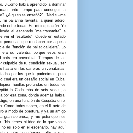
do. ¿Cómo había aprendido a dominar
rdan tanto tiempo para conseguir la
so? ¿Alguien te enseñó?”. “Nadie –me
 mi bailarina favorita, a quien adoro.
de entre todas. Es mi inspiración. Yo
desde el escenario “me transmite” la
e ver el resultado”. Quedé en estado
as personas que rondaban por aquella
e de “función de ballet callejera”. Lo
o” era su valentía, porque esos eran
 país era proverbial. Tiempos de las
 culpable de tu condición sexual, ser
 hasta en las carreras universitarias.
tadas por los que lo padecimos, pero
 lo cual era un desafío social en Cuba,
ejaron huellas profundas en todos los
repitió la Coda más de seis veces, a
aba por esa zona, donde además había,
stigo, en una función de
Coppélia
en el
do. Como todos saben, en el II acto de
imero a modo de obertura, y ya un amigo
 gran sorpresa, y me pidió que nos
o. “No tienes ni idea de lo que vas a
 no es solo en el escenario, hay aquí
mbro, otro balletómano, alto y muy