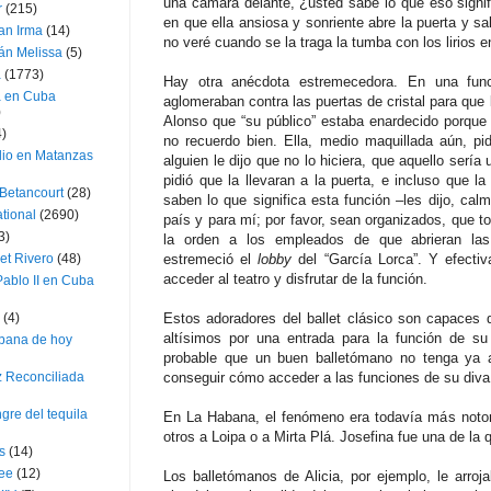
una cámara delante, ¿usted sabe lo que eso sign
r
(215)
en que ella ansiosa y sonriente abre la puerta y sa
an Irma
(14)
no veré cuando se la traga la tumba con los lirios 
án Melissa
(5)
a
(1773)
Hay otra anécdota estremecedora. En una func
a en Cuba
aglomeraban contra las puertas de cristal para que l
)
Alonso que “su público” estaba enardecido porque n
4)
no recuerdo bien. Ella, medio maquillada aún, pid
dio en Matanzas
alguien le dijo que no lo hiciera, que aquello sería
pidió que la llevaran a la puerta, e incluso que la
 Betancourt
(28)
saben lo que significa esta función –les dijo, cal
ational
(2690)
país y para mí; por favor, sean organizados, que t
3)
la orden a los empleados de que abrieran las
et Rivero
(48)
estremeció el
lobby
del “García Lorca”. Y efectiv
acceder al teatro y disfrutar de la función.
ablo II en Cuba
(4)
Estos adoradores del ballet clásico son capaces 
altísimos por una entrada para la función de su
bana de hoy
probable que un buen balletómano no tenga ya a
z Reconciliada
conseguir cómo acceder a las funciones de su diva
gre del tequila
En La Habana, el fenómeno era todavía más notor
otros a Loipa o a Mirta Plá. Josefina fue una de l
s
(14)
lee
(12)
Los balletómanos de Alicia, por ejemplo, le arroja