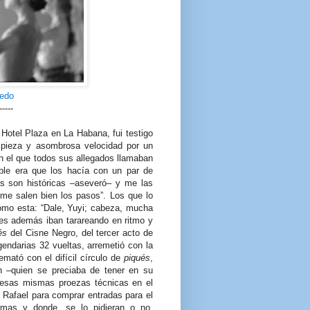
cedo
-----
 Hotel Plaza en La Habana, fui testigo
pieza y asombrosa velocidad por un
n el que todos sus allegados llamaban
íble era que los hacía con un par de
las son históricas –aseveró– y me las
o me salen bien los pasos”. Los que lo
omo esta: “Dale, Yuyi; cabeza, mucha
nes además iban tarareando en ritmo y
és
del Cisne Negro, del tercer acto de
gendarias 32 vueltas, arremetió con la
emató con el difícil círculo de
piqués
,
 –quien se preciaba de tener en su
ía esas mismas proezas técnicas en el
n Rafael para comprar entradas para el
imas y donde, se lo pidieran o no,