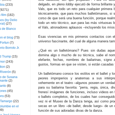
delgado, en pleno
lobby
ejecutó de forma brillante y
bia
(233)
Vals, que es todo un reto para cualquier primera 
(9271)
técnicamente, que para muchos balletómanos, si 
 film
(182)
corso de que será una buena función, porque realme
os (by Delio
todo un reto técnico, aun para las más virtuosas b
ral)
(27)
el Vals, atronadores aplausos –incluyendo los mío
 de Blanco
Esas vivencias en mis primeros contactos con e
en el blog
(73)
universo fascinante, del cual de alguna manera tam
Fortun
(7)
rio Borroto Jr.
¿Qué es un balletómano? Pues sin dudas aquell
domina algo o mucho de su técnica, sabe el nom
d Trump
(15)
elefante, fechas, nombres de bailarinas, signo 
Amor
(243)
gustos, formas en que se visten, si están casadas 
tion
(2)
 Riverón
(5)
Un balletómano conoce los estilos en el ballet y lo
so de Susana
peores improperios y anatemas a sus intérpr
mante
(2)
vehemente en el teatro –algunos poseen un verdade
canto
(8)
para su bailarina favorita: “perra, regia, única, 
iones
(45)
frenesí imágenes de funciones, incluso videos en
ons
(53)
o ballets completos, de los cuales han conseguido 
 Tamargo
(22)
vez ni el Museo de la Danza tenga, así como prog
secas en un libro –de ballet, desde luego– de un
olumbie en el
39)
función de sus adoradas divas de la danza.