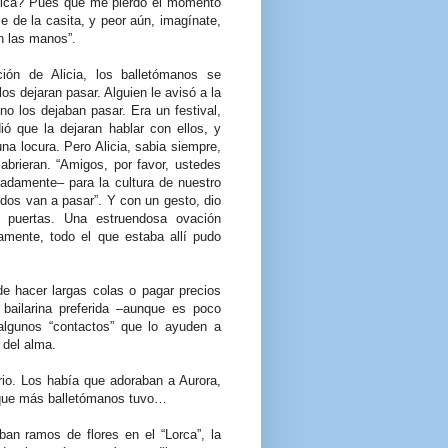
ifica? Pues que me pierdo el momento
le de la casita, y peor aún, imagínate,
en las manos”.
ión de Alicia, los balletómanos se
os dejaran pasar. Alguien le avisó a la
o los dejaban pasar. Era un festival,
ió que la dejaran hablar con ellos, y
 una locura. Pero Alicia, sabia siempre,
 abrieran. “Amigos, por favor, ustedes
madamente– para la cultura de nuestro
odos van a pasar”. Y con un gesto, dio
 puertas. Una estruendosa ovación
amente, todo el que estaba allí pudo
de hacer largas colas o pagar precios
 bailarina preferida –aunque es poco
lgunos “contactos” que lo ayuden a
 del alma.
io. Los había que adoraban a Aurora,
a que más balletómanos tuvo…
ban ramos de flores en el “Lorca”, la