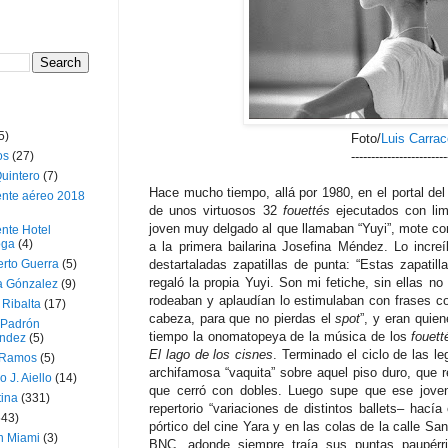
5)
Foto/
Luis Carra
os
(27)
------------------------
uintero
(7)
Hace mucho tiempo, allá por 1980, en el portal del
ente aéreo 2018
de unos virtuosos 32
fouettés
ejecutados con lim
joven muy delgado al que llamaban “Yuyi”, mote co
nte Hotel
oga
(4)
a la primera bailarina Josefina Méndez. Lo incre
erto Guerra
(5)
destartaladas zapatillas de punta: “Estas zapatil
regaló la propia Yuyi. Son mi fetiche, sin ellas n
a Gónzalez
(9)
rodeaban y aplaudían lo estimulaban con frases c
 Ribalta
(17)
cabeza, para que no pierdas el
spot
”, y eran quie
 Padrón
tiempo la onomatopeya de la música de los
fouett
ndez
(5)
El lago de los cisnes
. Terminado el ciclo de las le
 Ramos
(5)
archifamosa “vaquita” sobre aquel piso duro, que r
o J. Aiello
(14)
que cerró con dobles. Luego supe que ese joven
tina
(331)
repertorio “variaciones de distintos ballets– hac
643)
pórtico del cine Yara y en las colas de la calle Sa
n Miami
(3)
BNC, adonde siempre traía sus puntas paupérr