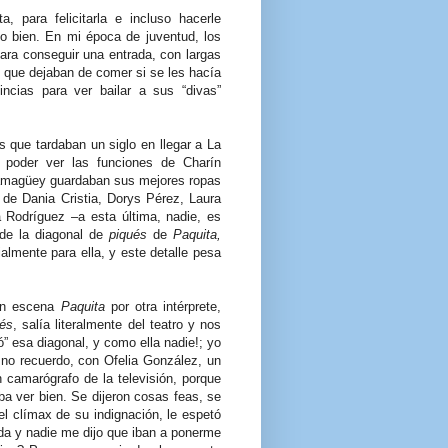
a, para felicitarla e incluso hacerle
o bien. En mi época de juventud, los
ra conseguir una entrada, con largas
s; que dejaban de comer si se les hacía
incias para ver bailar a sus “divas”
 que tardaban un siglo en llegar a La
 poder ver las funciones de Charín
amagüey guardaban sus mejores ropas
 de Dania Cristia, Dorys Pérez, Laura
a Rodríguez –a esta última, nadie, es
 de la diagonal de
piqués
de
Paquita,
lmente para ella, y este detalle pesa
en escena
Paquita
por otra intérprete,
és
, salía literalmente del teatro y nos
ó” esa diagonal, y como ella nadie!; yo
 no recuerdo, con Ofelia González, un
camarógrafo de la televisión, porque
ba ver bien. Se dijeron cosas feas, se
el clímax de su indignación, le espetó
da y nadie me dijo que iban a ponerme