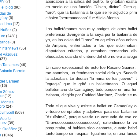
XIV
(7)
abordaban a la salida del teatro, le gritaban exal
en medio de una función: “Única, divina”. Creo 
 el blog
(96)
“raro”, que la bailarina a la que se le adjudicó pri
das de
güey
(6)
clásico “perrrraaaaaaaa” fue Alicia Alonso.
a Lima
(12)
Los balletómanos son muy amigos de otros balle
e Nuñez
(2)
preferencia divergente a la suya por la bailarina 
ture
(2481)
yo, en las colas del “Lorca” en aquellos años oche
ubanos
(3)
de Amparo, enfrentados a los que sublimaban
 Interviews
(55)
disputaban criterios, y armaban tremendas al
l Vázquez
ofuscados cuando el criterio del otro no era análogo
(27)
s Tamames
(46)
Un caso excepcional de esto fue Rosario Suárez. 
Antonia Borroto
me asombra, un fenómeno social diría yo. Sucedía
la adoraban. Le decían “la reina de los jueves”.
 del Carmen
“egregia” que le gritó un balletómano. O aque
(16)
balletómano de Camagüey, todo porque en una func
m Gómez
Habana, dirigido por Caridad Martínez, Charín se m
ur
(12)
s Montes
Todo el que vive y asiste a ballet en Camagüey 
bro
(24)
virtuoso de epítetos y adjetivos para sus bailarinas
bymycell
(509)
“Azulísima”, porque vestía un vestuario de ese co
Adolfo
“Bravoooooooooooooooooooo”, extendiendo la vo
guez
(39)
preguntaba, si hubiera sido cantante, cuanto habr
e Ordóñez
(3)
tanto tiempo sin respirar. Igualmente, en una func
a
(1046)