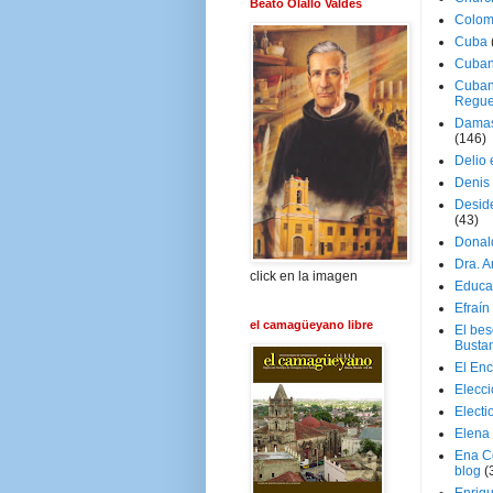
Beato Olallo Valdés
Colom
Cuba
Cuban
Cuban
Regue
Damas
(146)
Delio 
Denis 
Deside
(43)
Donal
Dra. 
click en la imagen
Educa
Efraín
el camagüeyano libre
El be
Busta
El En
Elecc
Electi
Elena
Ena C
blog
(