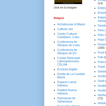
Enriq
(14)
click en la imagen
Entrev
Ernes
Estam
Religion
camag
Archdiocese of Miami
Faust
Catholic.net
Felix 
Centro Cultural
Félix 
Claretiano. Cuba
Fidel 
Conferencia de
Floren
Obispos de Cuba
(180)
Conferencia de
Food
Obispos de EU
Foto
(
Cosejo Episcopal
Latinoamericano.
Franci
CELAM
Frank
Ecclesia Digital
Gisel
Ermita de La Caridad.
Gordi
Miami
Gorki
Espacio Laical.
Habana
Guate
Palabra Nueva.
Gusta
Habana
Herib
Parroquias de
(73)
Sabaneque
Hondu