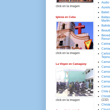
Audio
click en la imagen
Aureli
Ballet
Iglesia en Cuba
Baltas
Martín
Batist
Beaut
Bened
Renun
Caima
Cama
click en la imagen
Carlos
Tejera
Carna
La Virgen en Camagüey
Carna
Carna
Carna
Carna
Carna
Chile
Christ
(132)
click en la imagen
Chris
Churc