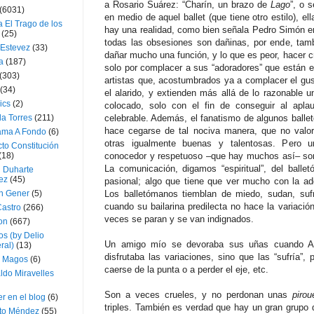
a Rosario Suárez: “Charín, un brazo de
Lago
”, o 
(6031)
en medio de aquel ballet (que tiene otro estilo), e
 El Trago de los
hay una realidad, como bien señala Pedro Simón en
(25)
todas las obsesiones son dañinas, por ende, tam
 Estevez
(33)
dañar mucho una función, y lo que es peor, hacer cr
a
(187)
solo por complacer a sus “adoradores” que están e
(303)
artistas que, acostumbrados ya a complacer el gus
(34)
el alarido, y extienden más allá de lo razonable 
ics
(2)
colocado, solo con el fin de conseguir al apl
a Torres
(211)
celebrable. Además, el fanatismo de algunos ballet
hace cegarse de tal nociva manera, que no valo
ama A Fondo
(6)
otras igualmente buenas y talentosas. Pero u
to Constitución
(18)
conocedor y respetuoso –que hay muchos así– son 
La comunicación, digamos “espiritual”, del ballet
l Duharte
ez
(45)
pasional; algo que tiene que ver mucho con la a
 Gener
(5)
Los balletómanos tiemblan de miedo, sudan, sufr
cuando su bailarina predilecta no hace la variaci
Castro
(266)
veces se paran y se van indignados.
on
(667)
os (by Delio
Un amigo mío se devoraba sus uñas cuando Aid
ral)
(13)
disfrutaba las variaciones, sino que las “sufría
 Magos
(6)
caerse de la punta o a perder el eje, etc.
ldo Miravelles
Son a veces crueles, y no perdonan unas
pirou
r en el blog
(6)
triples. También es verdad que hay un gran grupo
to Méndez
(55)