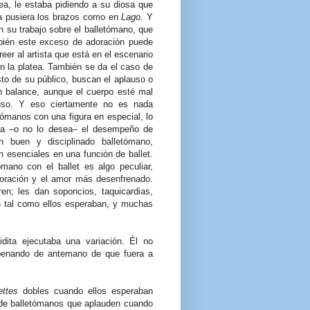
sea, le estaba pidiendo a su diosa que
lla pusiera los brazos como en
Lago.
Y
 su trabajo sobre el balletómano, que
bién este exceso de adoración puede
eer al artista que está en el escenario
n la platea. También se da el caso de
to de su público, buscan el aplauso o
un balance, aunque el cuerpo esté mal
auso. Y eso ciertamente no es nada
ómanos con una figura en especial, lo
ra –o no lo desea– el desempeño de
n buen y disciplinado balletómano,
esenciales en una función de ballet.
ómano con el ballet es algo peculiar,
doración y el amor más desenfrenado.
en; les dan soponcios, taquicardias,
ón tal como ellos esperaban, y muchas
ita ejecutaba una variación. Él no
”, penando de antemano de que fuera a
ettes
dobles cuando ellos esperaban
 de balletómanos que aplauden cuando