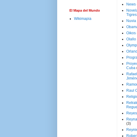
News
Novela
El Mapa del Mundo
Tigres
Wikimapia
Nuvia
Obam
Oikos
Olallo
Olymp
Orland
Progr
Proyec
Cuba
Rafae
Jimén
Ramon
Raul 
Religi
Retrat
Regue
Reyes
Reyna
(3)
Reynie
Rober