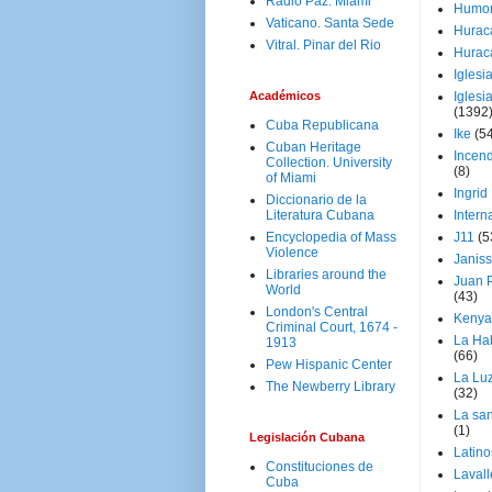
Radio Paz. Miami
Humo
Vaticano. Santa Sede
Hurac
Vitral. Pinar del Rio
Hurac
Iglesi
Académicos
Iglesi
(1392
Cuba Republicana
Ike
(5
Cuban Heritage
Incen
Collection. University
(8)
of Miami
Ingrid
Diccionario de la
Literatura Cubana
Intern
Encyclopedia of Mass
J11
(5
Violence
Janiss
Libraries around the
Juan P
World
(43)
London's Central
Kenya
Criminal Court, 1674 -
La Ha
1913
(66)
Pew Hispanic Center
La Lu
The Newberry Library
(32)
La san
(1)
Legislación Cubana
Latino
Constituciones de
Laval
Cuba