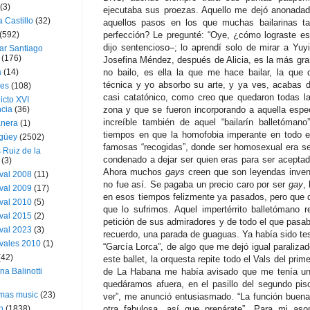
(3)
ejecutaba sus proezas. Aquello me dejó anonada
a Castillo
(32)
aquellos pasos en los que muchas bailarinas ta
(592)
perfección? Le pregunté: “Oye, ¿cómo lograste e
dijo sentencioso–; lo aprendí solo de mirar a Yuyi,
ar Santiago
(176)
Josefina Méndez, después de Alicia, es la más gran
a
(14)
no bailo, es ella la que me hace bailar, la que 
técnica y yo absorbo su arte, y ya ves, acabas d
ies
(108)
casi catatónico, como creo que quedaron todas l
icto XVI
cia
(36)
zona y que se fueron incorporando a aquella especi
increíble también de aquel “bailarín balletóman
nera
(1)
tiempos en que la homofobia imperante en todo el
güey
(2502)
famosas “recogidas”, donde ser homosexual era ser
 Ruiz de la
condenado a dejar ser quien eras para ser aceptado
(3)
Ahora muchos
gays
creen que son leyendas inven
val 2008
(11)
no fue así. Se pagaba un precio caro por ser
gay
,
val 2009
(17)
en esos tiempos felizmente ya pasados, pero que d
val 2010
(5)
que lo sufrimos. Aquel impertérrito balletómano 
val 2015
(2)
petición de sus admiradores y de todo el que pas
val 2023
(3)
recuerdo, una parada de guaguas. Ya había sido te
vales 2010
(1)
“García Lorca”, de algo que me dejó igual paraliza
(42)
este ballet, la orquesta repite todo el Vals del pr
ina Balinotti
de La Habana me había avisado que me tenía una
quedáramos afuera, en el pasillo del segundo pis
tmas music
(23)
ver”, me anunció entusiasmado. “La función buena
h
(1838)
otra fabulosa, así que prepárate”. Para mi aso