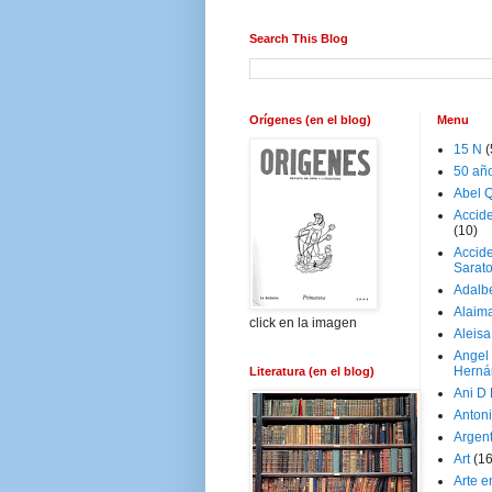
Search This Blog
Orígenes (en el blog)
Menu
15 N
(
50 añ
Abel Q
Accid
(10)
Accide
Sarat
Adalb
Alaim
click en la imagen
Aleisa
Angel
Herná
Literatura (en el blog)
Ani D
Antoni
Argen
Art
(1
Arte e