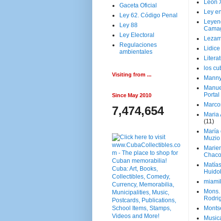
Leon 
Gaceta Oficial
Ley en
Ley 62. Código Penal
Leyen
Ley 88
Cama
Ley Electoral
Lezam
Regulaciones
Lidic
ambientales
Litera
los c
Visiting from ...
Manny
Manue
Portal
Since May 2010
Marco
7,474,654
Maria 
(11)
María
Muzio
Marie
Chaco
Matía
Huido
miami
Mons. 
Rodri
Monts
Music