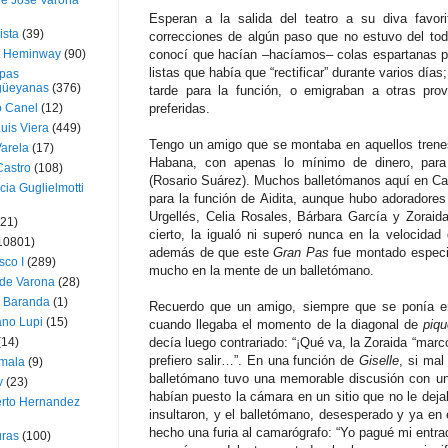
ue José Varona
Esperan a la salida del teatro a su diva favorit
ista
(39)
correcciones de algún paso que no estuvo del tod
t Heminway
(90)
conocí que hacían –hacíamos– colas espartanas pa
listas que había que “rectificar” durante varios día
pas
üeyanas
(376)
tarde para la función, o emigraban a otras prov
o Canel
(12)
preferidas.
Luis Viera
(449)
Tengo un amigo que se montaba en aquellos trenes
Varela
(17)
Habana, con apenas lo mínimo de dinero, para
Castro
(108)
(Rosario Suárez). Muchos balletómanos aquí en C
cia Guglielmotti
para la función de Aidita, aunque hubo adoradores
Urgellés, Celia Rosales, Bárbara García y Zoraid
(21)
cierto, la igualó ni superó nunca en la velocidad
10801)
además de que este
Gran Pas
fue montado especia
sco I
(289)
mucho en la mente de un balletómano.
 de Varona
(28)
a Baranda
(1)
Recuerdo que un amigo, siempre que se ponía 
ano Lupi
(15)
cuando llegaba el momento de la diagonal de
piqu
(14)
decía luego contrariado: “¡Qué va, la Zoraida “marc
prefiero salir…”. En una función de
Giselle
, si mal
mala
(9)
balletómano tuvo una memorable discusión con un 
v
(23)
habían puesto la cámara en un sitio que no le deja
erto Hernandez
insultaron, y el balletómano, desesperado y ya en 
hecho una furia al camarógrafo: “Yo pagué mi entra
ras
(100)