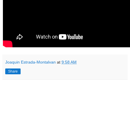
Joaquin Estrada-Montalvan
at
9:58 AM
Share