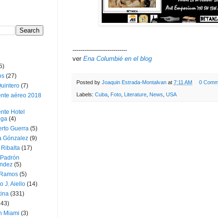
----------------------------
ver
Ena Columbié en el blog
5)
os
(27)
Posted by
Joaquin Estrada-Montalvan
at
7:11 AM
0 Comm
uintero
(7)
Labels:
Cuba
,
Foto
,
Literature
,
News
,
USA
ente aéreo 2018
nte Hotel
oga
(4)
erto Guerra
(5)
a Gónzalez
(9)
 Ribalta
(17)
 Padrón
ndez
(5)
 Ramos
(5)
o J. Aiello
(14)
tina
(331)
643)
n Miami
(3)