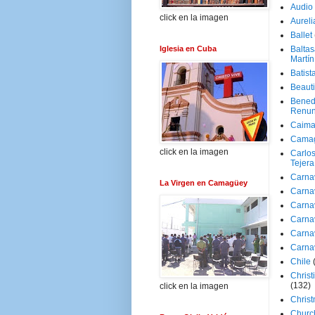
Audio
click en la imagen
Aureli
Ballet
Iglesia en Cuba
Baltas
Martín
Batist
Beaut
Bened
Renun
Caima
Cama
click en la imagen
Carlos
Tejera
Carna
La Virgen en Camagüey
Carna
Carna
Carna
Carna
Carna
Chile
Christ
(132)
click en la imagen
Chris
Churc