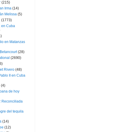
r
(215)
an Irma
(14)
án Melissa
(5)
a
(1773)
a en Cuba
)
4)
dio en Matanzas
 Betancourt
(28)
ational
(2690)
3)
et Rivero
(48)
ablo II en Cuba
(4)
bana de hoy
z Reconciliada
gre del tequila
s
(14)
lee
(12)