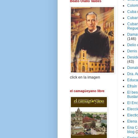
Beato Olallo Valdés
Colom
Cuba
Cuban
Cuban
Regue
Damas
(146)
Delio 
Denis 
Deside
(43)
Donal
Dra. 
click en la imagen
Educa
Efraín
el camagüeyano libre
El be
Busta
El En
Elecc
Electi
Elena
Ena C
blog
(