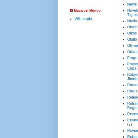
News
Novela
El Mapa del Mundo
Tigres
Wikimapia
Nuvia
Obam
Oikos
Olallo
Olymp
Orland
Progr
Proyec
Cuba
Rafae
Jimén
Ramon
Raul 
Religi
Retrat
Regue
Reyes
Reyna
(3)
Reynie
Rober