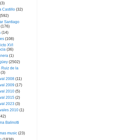
(3)
a Castillo
(32)
(592)
ar Santiago
(176)
a
(14)
ies
(108)
icto XVI
cia
(36)
nera
(1)
güey
(2502)
 Ruiz de la
(3)
val 2008
(11)
val 2009
(17)
val 2010
(5)
val 2015
(2)
val 2023
(3)
vales 2010
(1)
(42)
ina Balinotti
tmas music
(23)
h
(1838)