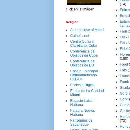
Enriq
(14)
click en la imagen
Entrev
Ernes
Estam
Religion
camag
Archdiocese of Miami
Faust
Catholic.net
Felix 
Centro Cultural
Félix 
Claretiano. Cuba
Fidel 
Conferencia de
Floren
Obispos de Cuba
(180)
Conferencia de
Food
Obispos de EU
Foto
(
Cosejo Episcopal
Latinoamericano.
Franci
CELAM
Frank
Ecclesia Digital
Gisel
Ermita de La Caridad.
Gordi
Miami
Gorki
Espacio Laical.
Habana
Guate
Palabra Nueva.
Gusta
Habana
Herib
Parroquias de
(73)
Sabaneque
Hondu