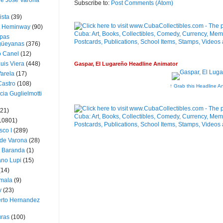
ue José Varona
Subscribe to:
Post Comments (Atom)
ista
(39)
t Heminway
(90)
pas
üeyanas
(376)
o Canel
(12)
Luis Viera
(448)
Gaspar, El Lugareño Headline Animator
Varela
(17)
Castro
(108)
↑ Grab this Headline A
cia Guglielmotti
(21)
10801)
sco I
(289)
 de Varona
(28)
a Baranda
(1)
ano Lupi
(15)
(14)
mala
(9)
v
(23)
erto Hernandez
ras
(100)