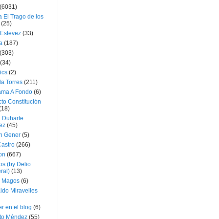
(6031)
 El Trago de los
(25)
 Estevez
(33)
a
(187)
(303)
(34)
ics
(2)
a Torres
(211)
ama A Fondo
(6)
to Constitución
(18)
l Duharte
ez
(45)
 Gener
(5)
Castro
(266)
on
(667)
os (by Delio
ral)
(13)
 Magos
(6)
ldo Miravelles
r en el blog
(6)
to Méndez
(55)