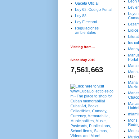
Leon 
Gaceta Oficial
Ley en
Ley 62. Código Penal
Leyen
Ley 88
Cama
Ley Electoral
Lezam
Regulaciones
Lidic
ambientales
Litera
los c
Visiting from ...
Manny
Manue
Portal
Since May 2010
Marco
7,561,663
Maria 
(11)
María
Muzio
Marie
Chaco
Matía
Huido
miami
Mons. 
Rodri
Monts
Music