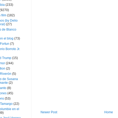
bia
(233)
(9270)
 film
(182)
os (by Delio
ral)
(27)
 de Blanco
en el blog
(73)
Fortun
(7)
rio Borroto Jr.
d Trump
(15)
Amor
(244)
tion
(2)
 Riverón
(5)
so de Susana
mante
(2)
canto
(8)
iones
(45)
ons
(53)
 Tamargo
(22)
olumbie en el
Newer Post
Home
39)