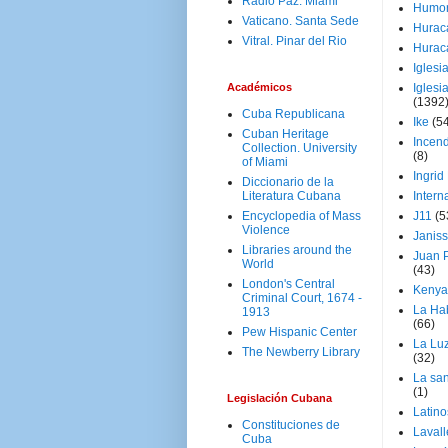
Radio Paz. Miami
Humo
Vaticano. Santa Sede
Hurac
Vitral. Pinar del Rio
Hurac
Iglesi
Académicos
Iglesi
(1392
Cuba Republicana
Ike
(5
Cuban Heritage
Incen
Collection. University
(8)
of Miami
Ingrid
Diccionario de la
Literatura Cubana
Intern
Encyclopedia of Mass
J11
(5
Violence
Janiss
Libraries around the
Juan P
World
(43)
London's Central
Kenya
Criminal Court, 1674 -
La Ha
1913
(66)
Pew Hispanic Center
La Lu
The Newberry Library
(32)
La san
(1)
Legislación Cubana
Latino
Constituciones de
Laval
Cuba