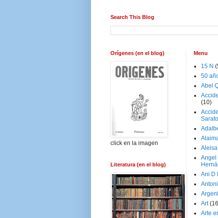
Search This Blog
Orígenes (en el blog)
Menu
15 N
(
50 añ
Abel Q
Accid
(10)
Accide
Sarat
Adalb
Alaim
click en la imagen
Aleisa
Angel
Herná
Literatura (en el blog)
Ani D
Antoni
Argen
Art
(1
Arte e