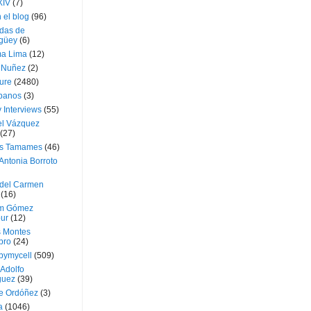
XIV
(7)
 el blog
(96)
das de
güey
(6)
a Lima
(12)
e Nuñez
(2)
ture
(2480)
ubanos
(3)
 Interviews
(55)
l Vázquez
(27)
s Tamames
(46)
Antonia Borroto
 del Carmen
(16)
m Gómez
ur
(12)
s Montes
bro
(24)
bymycell
(509)
Adolfo
guez
(39)
e Ordóñez
(3)
a
(1046)