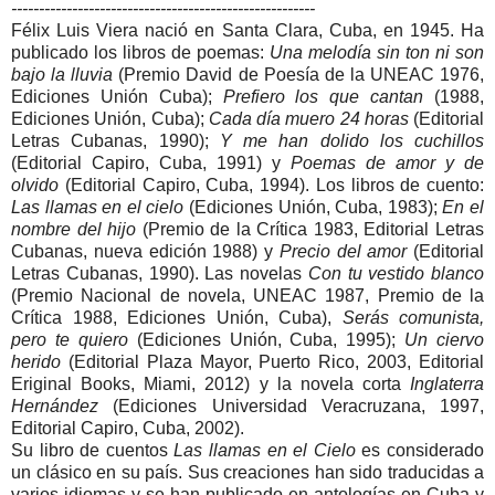
-------------------------------------------------------
Félix Luis Viera nació en Santa Clara, Cuba, en 1945. Ha
publicado los libros de poemas:
Una melodía sin ton ni son
bajo la lluvia
(Premio David de Poesía de la UNEAC 1976,
Ediciones Unión Cuba);
Prefiero los que cantan
(1988,
Ediciones Unión, Cuba);
Cada día muero 24 horas
(Editorial
Letras Cubanas, 1990);
Y me han dolido los cuchillos
(Editorial Capiro, Cuba, 1991) y
Poemas de amor y de
olvido
(Editorial Capiro, Cuba, 1994). Los libros de cuento:
Las llamas en el cielo
(Ediciones Unión, Cuba, 1983);
En el
nombre del hijo
(Premio de la Crítica 1983, Editorial Letras
Cubanas, nueva edición 1988) y
Precio del amor
(Editorial
Letras Cubanas, 1990). Las novelas
Con tu vestido blanco
(Premio Nacional de novela, UNEAC 1987, Premio de la
Crítica 1988, Ediciones Unión, Cuba),
Serás comunista,
pero te quiero
(Ediciones Unión, Cuba, 1995);
Un ciervo
herido
(Editorial Plaza Mayor, Puerto Rico, 2003, Editorial
Eriginal Books, Miami, 2012) y la novela corta
Inglaterra
Hernández
(Ediciones Universidad Veracruzana, 1997,
Editorial Capiro, Cuba, 2002).
Su libro de cuentos
Las llamas en el Cielo
es considerado
un clásico en su país. Sus creaciones han sido traducidas a
varios idiomas y se han publicado en antologías en Cuba y