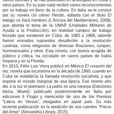
otros países. En su país natal recibió varios reconocimientos
por su trabajo en favor de la cultura. En Italia se le conoce
por su novela
Un ciervo Herido
, editada con el título
El
trabajo os hará hombres
(L’Ancora del Mediterráneo, 2008),
que aborda el tema de la UMAP (Unidades Militares de
Ayuda a la Producción), en realidad campos de trabajo
forzado que existieron en Cuba, de 1965 a 1968, adonde
fueron enviados supuestos desafectos a la revolución
castrista, como religiosos de diversas filiaciones, lumpen,
homosexuales y otros. Esta novela, con buena acogida de
público y crítica, ha circulado en varios países de habla
hispana y en la Florida.
En 2010, Félix Luis Viera publicó en México
El corazón del
rey
, novela que incursiona en la década de 1960, cuando en
Cuba se establecía la llamada revolución socialista, y que
expone el mundo marginal de esa época. Ese mismo año
dio a la luz el poemario
La patria es una naranja
(Ediciones
Iduna, Miami), publicado posteriormente en Italia por
ediciones Il Flogio y merecedor de uno de los Premios
“Latina en Versos”, otorgados en aquel país. Su más
reciente publicación es la reedición de sus cuentos "Precio
del Amor" (Alexandria Library, 2015)