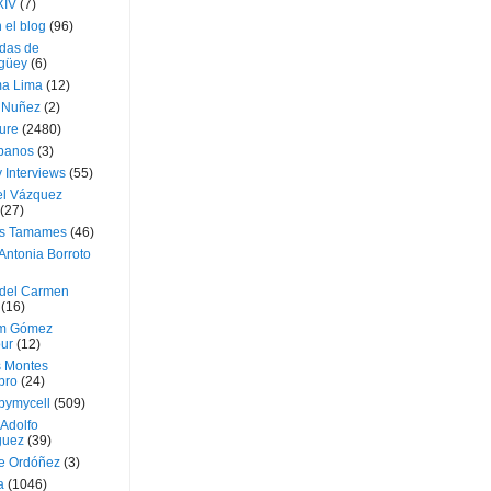
XIV
(7)
 el blog
(96)
das de
güey
(6)
a Lima
(12)
e Nuñez
(2)
ture
(2480)
ubanos
(3)
 Interviews
(55)
l Vázquez
(27)
s Tamames
(46)
Antonia Borroto
 del Carmen
(16)
m Gómez
ur
(12)
s Montes
bro
(24)
bymycell
(509)
Adolfo
guez
(39)
e Ordóñez
(3)
a
(1046)