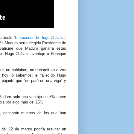
artículo “
El sucesor de Hugo Chávez
”,
lás Maduro sería elegido Presidente de
vaticiné que Maduro ganaría estas
ue Hugo Chávez aventajó a Henrique
itos no hablaban, no transmitían a voz
 hoy lo sabemos: el fallecido Hugo
pajarito que “se paró en una viga” y
 Maduro solo una ventaja de 5% sobre
rdía por algo más del 15%.
”, pensarán muchos de los que han
o del 12 de marzo podría resultar un