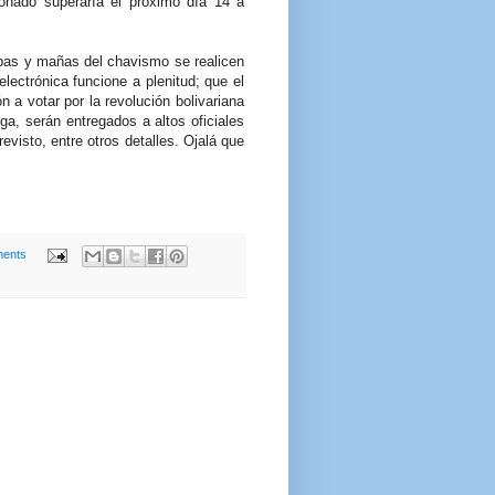
onado superaría el próximo día 14 a
mpas y mañas del chavismo se realicen
electrónica funcione a plenitud; que el
n a votar por la revolución bolivariana
a, serán entregados a altos oficiales
evisto, entre otros detalles. Ojalá que
ents