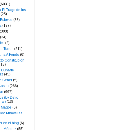
(6031)
 El Trago de los
(25)
 Estevez
(33)
a
(187)
(303)
(34)
ics
(2)
a Torres
(211)
ama A Fondo
(6)
to Constitución
(18)
l Duharte
ez
(45)
 Gener
(5)
Castro
(266)
on
(667)
os (by Delio
ral)
(13)
 Magos
(6)
ldo Miravelles
r en el blog
(6)
to Méndez
(55)