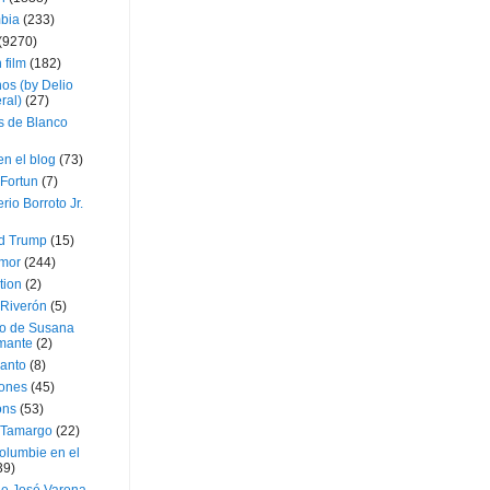
bia
(233)
(9270)
 film
(182)
os (by Delio
ral)
(27)
 de Blanco
en el blog
(73)
Fortun
(7)
rio Borroto Jr.
d Trump
(15)
Amor
(244)
tion
(2)
 Riverón
(5)
so de Susana
mante
(2)
canto
(8)
iones
(45)
ons
(53)
 Tamargo
(22)
olumbie en el
39)