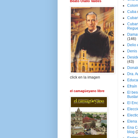
Beato Olallo Valdés
Colom
Cuba
Cuban
Cuban
Regue
Damas
(146)
Delio 
Denis 
Deside
(43)
Donal
Dra. 
click en la imagen
Educa
Efraín
el camagüeyano libre
El be
Busta
El En
Elecc
Electi
Elena
Ena C
blog
(