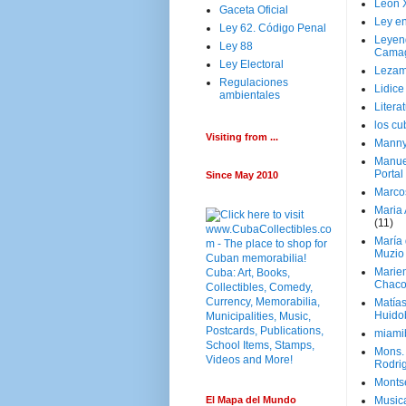
Leon 
Gaceta Oficial
Ley en
Ley 62. Código Penal
Leyen
Ley 88
Cama
Ley Electoral
Lezam
Regulaciones
Lidic
ambientales
Litera
los c
Visiting from ...
Manny
Manue
Portal
Since May 2010
Marco
Maria 
(11)
María
Muzio
Marie
Chaco
Matía
Huido
miami
Mons. 
Rodri
Monts
El Mapa del Mundo
Music