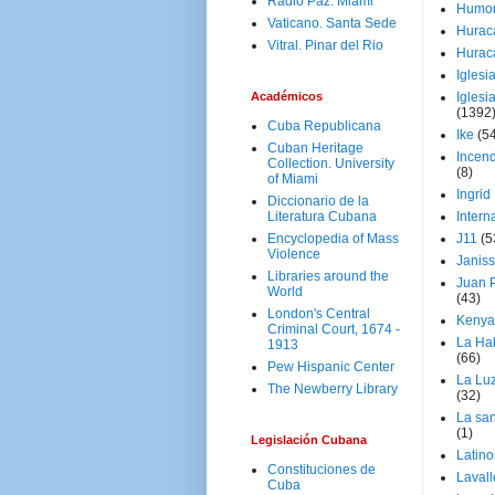
Radio Paz. Miami
Humo
Vaticano. Santa Sede
Hurac
Vitral. Pinar del Rio
Hurac
Iglesi
Académicos
Iglesi
(1392
Cuba Republicana
Ike
(5
Cuban Heritage
Incen
Collection. University
(8)
of Miami
Ingrid
Diccionario de la
Literatura Cubana
Intern
Encyclopedia of Mass
J11
(5
Violence
Janiss
Libraries around the
Juan P
World
(43)
London's Central
Kenya
Criminal Court, 1674 -
La Ha
1913
(66)
Pew Hispanic Center
La Lu
The Newberry Library
(32)
La san
(1)
Legislación Cubana
Latino
Constituciones de
Laval
Cuba