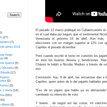
El pasado 12 marzo publiqué en
Cubaencuentro
el 
5)
en el cual daba por seguro que el sentimental Nico
os
(27)
Venezuela el próximo 14 de abril. Aún más: 
uintero
(7)
elecciones con un margen superior al 11% con q
ente aéreo 2018
Capriles el pasado diciembre.
nte Hotel
Pero cuando escribí el texto en cuestión los pajar
oga
(4)
en trino los buenos deseos y bendiciones. Mas
erto Guerra
(5)
Chávez le habló a Nicolás Maduro a través de un 
a Gónzalez
(9)
eso.
 Ribalta
(17)
Conclusión: hoy, 8 de abril, las encuestas dan a
 Padrón
ndez
(5)
Capriles, quien antes de lo del pajarito hablador pe
 Ramos
(5)
“Eso de un pájaro que habla ya es demasiado
o J. Aiello
(14)
cambiado su intención de voto.
tina
(331)
643)
Y bueno... de seguir así las cosas, mi vaticini
n Miami
(3)