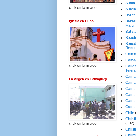
Audio
click en la imagen
Aureli
Ballet
Iglesia en Cuba
Baltas
Martín
Batist
Beaut
Bened
Renun
Caima
Cama
click en la imagen
Carlos
Tejera
Carna
La Virgen en Camagüey
Carna
Carna
Carna
Carna
Carna
Chile
Christ
(132)
click en la imagen
Chris
Churc