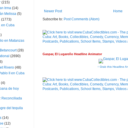
r
(215)
an Irma
(14)
Newer Post
Home
án Melissa
(5)
Subscribe to:
Post Comments (Atom)
a
(1773)
a en Cuba
)
4)
dio en Matanzas
 Betancourt
(28)
Gaspar, El Lugareño Headline Animator
ational
(2690)
3)
↑ Grab this Headline A
et Rivero
(48)
ablo II en Cuba
(4)
bana de hoy
z Reconciliada
gre del tequila
s
(14)
lee
(12)