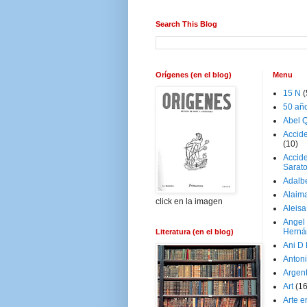
Search This Blog
Orígenes (en el blog)
Menu
15 N
(
50 añ
Abel Q
Accid
(10)
Accide
Sarat
Adalb
Alaim
click en la imagen
Aleisa
Angel
Herná
Literatura (en el blog)
Ani D
Antoni
Argen
Art
(1
Arte e