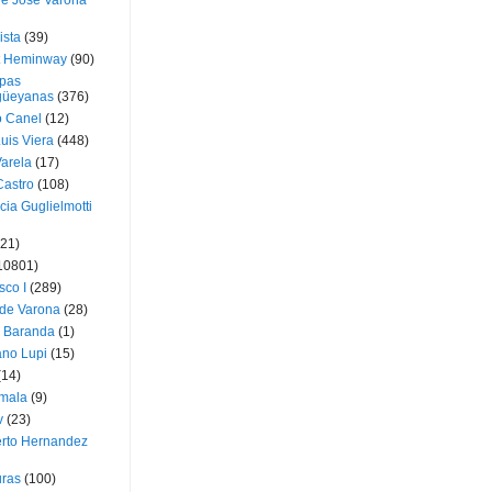
ue José Varona
ista
(39)
t Heminway
(90)
pas
üeyanas
(376)
o Canel
(12)
Luis Viera
(448)
Varela
(17)
Castro
(108)
cia Guglielmotti
(21)
10801)
sco I
(289)
 de Varona
(28)
a Baranda
(1)
ano Lupi
(15)
(14)
mala
(9)
v
(23)
erto Hernandez
ras
(100)