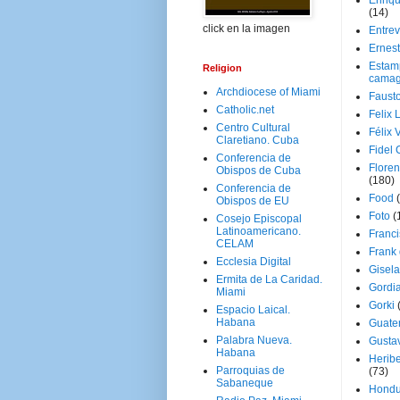
Enriq
(14)
click en la imagen
Entrev
Ernes
Estam
Religion
camag
Archdiocese of Miami
Faust
Catholic.net
Felix 
Centro Cultural
Félix 
Claretiano. Cuba
Fidel 
Conferencia de
Floren
Obispos de Cuba
(180)
Conferencia de
Food
Obispos de EU
Foto
(
Cosejo Episcopal
Latinoamericano.
Franci
CELAM
Frank
Ecclesia Digital
Gisel
Ermita de La Caridad.
Gordi
Miami
Gorki
Espacio Laical.
Habana
Guate
Palabra Nueva.
Gusta
Habana
Herib
Parroquias de
(73)
Sabaneque
Hondu