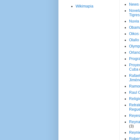
News
Wikimapia
Novela
Tigres
Nuvia
Obam
Oikos
Olallo
Olymp
Orland
Progr
Proyec
Cuba
Rafae
Jimén
Ramon
Raul 
Religi
Retrat
Regue
Reyes
Reyna
(3)
Reynie
Rober