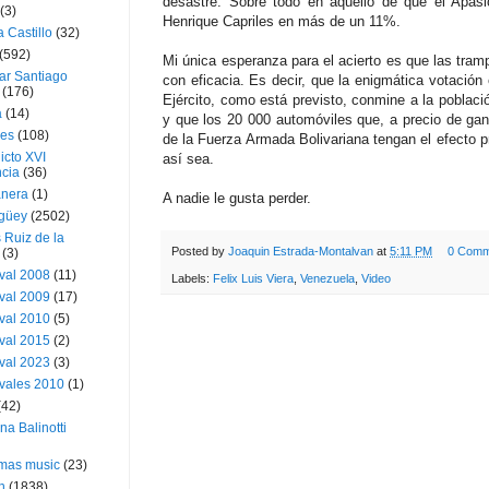
desastre. Sobre todo en aquello de que el Apasi
(3)
Henrique Capriles en más de un 11%.
a Castillo
(32)
(592)
Mi única esperanza para el acierto es que las tra
ar Santiago
con eficacia. Es decir, que la enigmática votación 
(176)
Ejército, como está previsto, conmine a la població
a
(14)
y que los 20 000 automóviles que, a precio de gang
ies
(108)
de la Fuerza Armada Bolivariana tengan el efecto pr
icto XVI
así sea.
cia
(36)
nera
(1)
A nadie le gusta perder.
güey
(2502)
 Ruiz de la
Posted by
Joaquin Estrada-Montalvan
at
5:11 PM
0 Comm
(3)
val 2008
(11)
Labels:
Felix Luis Viera
,
Venezuela
,
Video
val 2009
(17)
val 2010
(5)
val 2015
(2)
val 2023
(3)
vales 2010
(1)
(42)
ina Balinotti
tmas music
(23)
h
(1838)