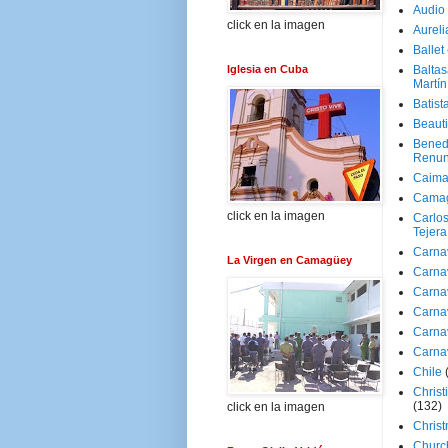
Audio
click en la imagen
Aureli
Ballet
Iglesia en Cuba
Baltas
Martín
Batist
Beaut
Bened
Renun
Caima
Cama
click en la imagen
Carlos
Tejera
Carna
La Virgen en Camagüey
Carna
Carna
Carna
Carna
Carna
Chile
Christ
(132)
click en la imagen
Chris
Churc