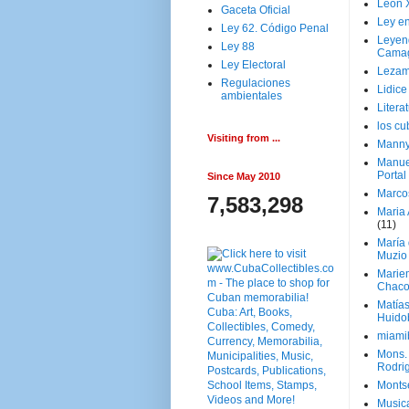
Leon 
Gaceta Oficial
Ley en
Ley 62. Código Penal
Leyen
Ley 88
Cama
Ley Electoral
Lezam
Regulaciones
Lidic
ambientales
Litera
los c
Visiting from ...
Manny
Manue
Portal
Since May 2010
Marco
7,583,298
Maria 
(11)
María
Muzio
Marie
Chaco
Matía
Huido
miami
Mons. 
Rodri
Monts
Music