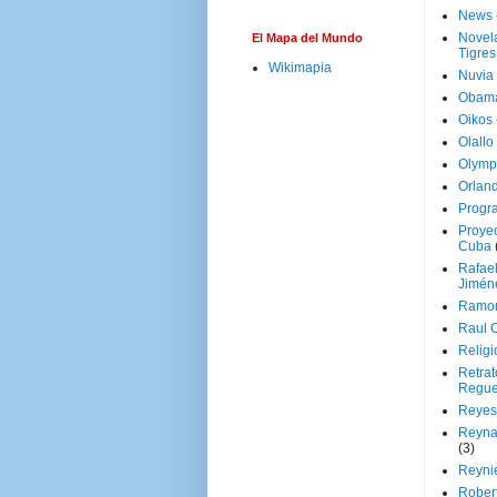
News
Novela
El Mapa del Mundo
Tigres
Wikimapia
Nuvia
Obam
Oikos
Olallo
Olymp
Orland
Progr
Proyec
Cuba
Rafae
Jimén
Ramon
Raul 
Religi
Retrat
Regue
Reyes
Reyna
(3)
Reynie
Rober