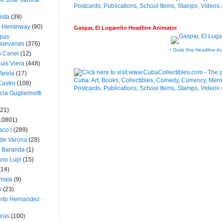
ue José Varona
ista
(39)
t Heminway
(90)
Gaspar, El Lugareño Headline Animator
pas
üeyanas
(376)
↑ Grab this Headline A
o Canel
(12)
Luis Viera
(448)
Varela
(17)
Castro
(108)
cia Guglielmotti
(21)
10801)
sco I
(289)
 de Varona
(28)
a Baranda
(1)
ano Lupi
(15)
(14)
mala
(9)
v
(23)
erto Hernandez
ras
(100)