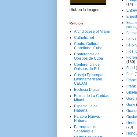
Enriq
(14)
click en la imagen
Entrev
Ernes
Estam
Religion
camag
Archdiocese of Miami
Faust
Catholic.net
Felix 
Centro Cultural
Félix 
Claretiano. Cuba
Fidel 
Conferencia de
Floren
Obispos de Cuba
(180)
Conferencia de
Food
Obispos de EU
Foto
(
Cosejo Episcopal
Latinoamericano.
Franci
CELAM
Frank
Ecclesia Digital
Gisel
Ermita de La Caridad.
Gordi
Miami
Gorki
Espacio Laical.
Habana
Guate
Palabra Nueva.
Gusta
Habana
Herib
Parroquias de
(73)
Sabaneque
Hondu