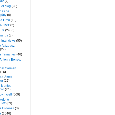
XIV
(7)
 el blog
(96)
das de
güey
(6)
a Lima
(12)
e Nuñez
(2)
ture
(2480)
ubanos
(3)
 Interviews
(55)
l Vázquez
(27)
s Tamames
(46)
Antonia Borroto
 del Carmen
(16)
m Gómez
ur
(12)
s Montes
bro
(24)
bymycell
(509)
Adolfo
guez
(39)
e Ordóñez
(3)
a
(1046)