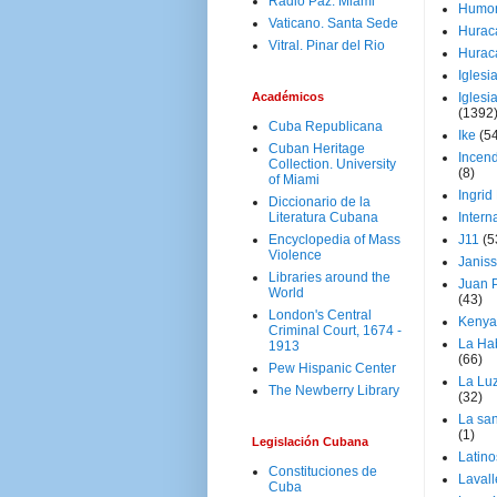
Radio Paz. Miami
Humo
Vaticano. Santa Sede
Hurac
Vitral. Pinar del Rio
Hurac
Iglesi
Académicos
Iglesi
(1392
Cuba Republicana
Ike
(5
Cuban Heritage
Incen
Collection. University
(8)
of Miami
Ingrid
Diccionario de la
Literatura Cubana
Intern
Encyclopedia of Mass
J11
(5
Violence
Janiss
Libraries around the
Juan P
World
(43)
London's Central
Kenya
Criminal Court, 1674 -
La Ha
1913
(66)
Pew Hispanic Center
La Lu
The Newberry Library
(32)
La san
(1)
Legislación Cubana
Latino
Constituciones de
Laval
Cuba