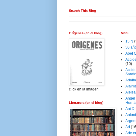
Search This Blog
Orígenes (en el blog)
Menu
15 N
(
50 añ
Abel Q
Accid
(10)
Accide
Sarat
Adalb
Alaim
click en la imagen
Aleisa
Angel
Herná
Literatura (en el blog)
Ani D
Antoni
Argen
Art
(1
Arte e