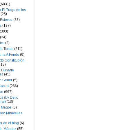
(6031)
 El Trago de los
(25)
 Estevez
(33)
a
(187)
(303)
(34)
ics
(2)
a Torres
(211)
ama A Fondo
(6)
to Constitución
(18)
l Duharte
ez
(45)
 Gener
(5)
Castro
(266)
on
(667)
os (by Delio
ral)
(13)
 Magos
(6)
ldo Miravelles
r en el blog
(6)
to Méndez
(55)