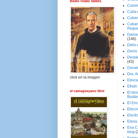
Beato Olallo Valdés
Colom
Cuba
Cuban
Cuban
Regue
Damas
(146)
Delio 
Denis 
Deside
(43)
Donal
Dra. 
click en la imagen
Educa
Efraín
el camagüeyano libre
El be
Busta
El En
Elecc
Electi
Elena
Ena C
blog
(