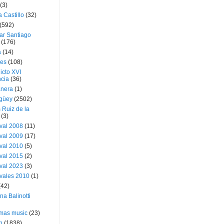
(3)
a Castillo
(32)
(592)
ar Santiago
(176)
a
(14)
ies
(108)
icto XVI
cia
(36)
nera
(1)
güey
(2502)
 Ruiz de la
(3)
val 2008
(11)
val 2009
(17)
val 2010
(5)
val 2015
(2)
val 2023
(3)
vales 2010
(1)
(42)
ina Balinotti
tmas music
(23)
h
(1838)