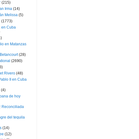
r
(215)
an Irma
(14)
án Melissa
(5)
a
(1773)
a en Cuba
)
4)
dio en Matanzas
 Betancourt
(28)
ational
(2690)
3)
et Rivero
(48)
ablo II en Cuba
(4)
bana de hoy
z Reconciliada
gre del tequila
s
(14)
lee
(12)