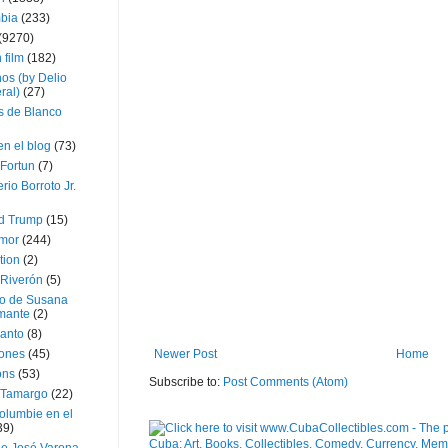
bia
(233)
(9270)
 film
(182)
os (by Delio
ral)
(27)
 de Blanco
en el blog
(73)
Fortun
(7)
rio Borroto Jr.
d Trump
(15)
Amor
(244)
tion
(2)
 Riverón
(5)
so de Susana
mante
(2)
canto
(8)
Newer Post
Home
iones
(45)
ons
(53)
Subscribe to:
Post Comments (Atom)
 Tamargo
(22)
olumbie en el
39)