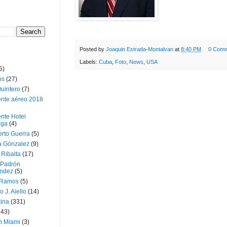
Posted by
Joaquin Estrada-Montalvan
at
8:40 PM
0 Comm
Labels:
Cuba
,
Foto
,
News
,
USA
5)
os
(27)
uintero
(7)
ente aéreo 2018
nte Hotel
oga
(4)
erto Guerra
(5)
a Gónzalez
(9)
 Ribalta
(17)
 Padrón
ndez
(5)
 Ramos
(5)
o J. Aiello
(14)
tina
(331)
643)
n Miami
(3)