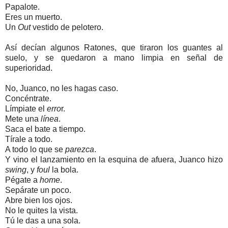
Papalote.
Eres un muerto.
Un
Out
vestido de pelotero.
Así decían algunos Ratones, que tiraron los guantes al
suelo, y se quedaron a mano limpia en señal de
superioridad.
No, Juanco, no les hagas caso.
Concéntrate.
Límpiate el
erro
r.
Mete una
línea
.
Saca el bate a tiempo.
Tírale a todo.
A todo lo que se
parezca
.
Y vino el lanzamiento en la esquina de afuera, Juanco hizo
swing
, y
foul
la bola.
Pégate a
home
.
Sepárate un poco.
Abre bien los ojos.
No le quites la vista.
Tú le das a una sola.