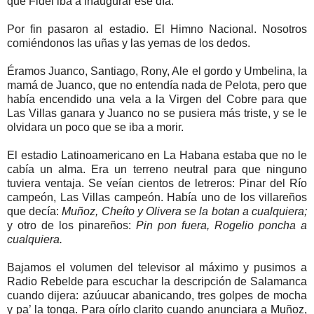
que Fidel iba a inaugurar ese día.
Por fin pasaron al estadio. El Himno Nacional. Nosotros
comiéndonos las uñas y las yemas de los dedos.
Éramos Juanco, Santiago, Rony, Ale el gordo y Umbelina, la
mamá de Juanco, que no entendía nada de Pelota, pero que
había encendido una vela a la Virgen del Cobre para que
Las Villas ganara y Juanco no se pusiera más triste, y se le
olvidara un poco que se iba a morir.
El estadio Latinoamericano en La Habana estaba que no le
cabía un alma. Era un terreno neutral para que ninguno
tuviera ventaja. Se veían cientos de letreros: Pinar del Río
campeón, Las Villas campeón. Había uno de los villareños
que decía:
Muñoz, Cheíto y Olivera se la botan a cualquiera;
y otro de los pinareños:
Pin pon fuera, Rogelio poncha a
cualquiera.
Bajamos el volumen del televisor al máximo y pusimos a
Radio Rebelde para escuchar la descripción de Salamanca
cuando dijera: azúuucar abanicando, tres golpes de mocha
y pa’ la tonga. Para oírlo clarito cuando anunciara a Muñoz,