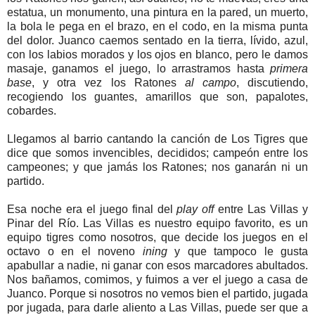
estatua, un monumento, una pintura en la pared, un muerto,
la bola le pega en el brazo, en el codo, en la misma punta
del dolor. Juanco caemos sentado en la tierra, lívido, azul,
con los labios morados y los ojos en blanco, pero le damos
masaje, ganamos el juego, lo arrastramos hasta
primera
base
, y otra vez los Ratones
al campo
, discutiendo,
recogiendo los guantes, amarillos que son, papalotes,
cobardes.
Llegamos al barrio cantando la canción de Los Tigres que
dice que somos invencibles, decididos; campeón entre los
campeones; y que jamás los Ratones; nos ganarán ni un
partido.
Esa noche era el juego final del
play off
entre Las Villas y
Pinar del Río. Las Villas es nuestro equipo favorito, es un
equipo tigres como nosotros, que decide los juegos en el
octavo o en el noveno
ining
y que tampoco le gusta
apabullar a nadie, ni ganar con esos marcadores abultados.
Nos bañamos, comimos, y fuimos a ver el juego a casa de
Juanco. Porque si nosotros no vemos bien el partido, jugada
por jugada, para darle aliento a Las Villas, puede ser que a