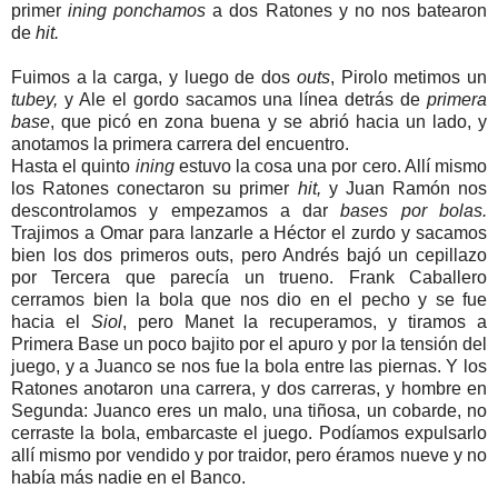
primer
ining ponchamos
a dos Ratones y no nos batearon
de
hit.
Fuimos a la carga, y luego de dos
outs
, Pirolo metimos un
tubey,
y Ale el gordo sacamos una línea detrás de
primera
base
, que picó en zona buena y se abrió hacia un lado, y
anotamos la primera carrera del encuentro.
Hasta el quinto
ining
estuvo la cosa una por cero. Allí mismo
los Ratones conectaron su primer
hit,
y Juan Ramón nos
descontrolamos y empezamos a dar
bases por bolas.
Trajimos a Omar para lanzarle a Héctor el zurdo y sacamos
bien los dos primeros outs, pero Andrés bajó un cepillazo
por Tercera que parecía un trueno. Frank Caballero
cerramos bien la bola que nos dio en el pecho y se fue
hacia el
Siol
, pero Manet la recuperamos, y tiramos a
Primera Base un poco bajito por el apuro y por la tensión del
juego, y a Juanco se nos fue la bola entre las piernas. Y los
Ratones anotaron una carrera, y dos carreras, y hombre en
Segunda: Juanco eres un malo, una tiñosa, un cobarde, no
cerraste la bola, embarcaste el juego. Podíamos expulsarlo
allí mismo por vendido y por traidor, pero éramos nueve y no
había más nadie en el Banco.