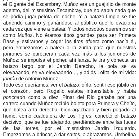
el Gigante del Escambray. Muñoz era un guajirito de monte
adentro, del mismísimo Escambray, que no sabía nada que
se podía jugar pelota de noche. Y a batazo limpio se fue
abriendo camino y ganándose al público que lo ovaciona
cada vez que viene a batear. Y todos nosotros queremos ser
como Muñoz. No éramos tipos grandes para ser Primera
Base y estirarnos y coger los tiros afuera como hacía él,
pero empezamos a batear a la zurda para que nuestros
jonrones se parecieran cada vez más a los jonrones de
Muñoz: se impulsa el pícher, ahí lanza, le tira y conecta un
batazo largo por el Jardín Derecho, la bola se va
elevaaando, se va elevaaando…, y adiós Lolita de mi vida:
jonrón
de Antonio Muñoz.
Todo eso queríamos, ver el
batazo
, oírlo, sentir ese júbilo en
el corazón, pero Rogelio estaba intransitable y había
ponchado
como a diez. Pinar del Río ganaba por una
carrera cuando Muñoz recibió boleto para Primera y Cheíto,
que batea a la derecha, bien agachado y bien pegado al
home, como cualquiera de Los Tigres, conectó el batazo
decisivo, que se fue alejando, perdiéndose entre las luces
de las torres, por el mismísimo Jardín Izquierdo.
Empezamos a brincar, a dar saltos, a abrazarnos. Umbelina