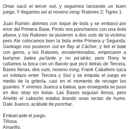
Omar sacó el tercer
out
, y seguimos lanzando un buen
juego. Y llegamos así al noveno
ining:
Ratones 2; Tigres 1.
Juan Ramón abrimos con toque de bola y se
embasó
por
error del Primera Base. Pirolo nos
ponchamos
con una
bola
afuera
, y los Ratones se pusieron a dos
outs
de la victoria;
pero Ale colocamos bien la bola entre Primera y Segunda.
Santiago nos pusieron
out en flay al Cácher
, y tiró el bate
con genio, y los Ratones, envalentonados, empezaron a
burlarse:
batea pa’lante y no pa’atrás
; pero Rony le
callamos la boca con un
flaicito
que picó detrás de Tercera.
Bases llenas, dos
outs
, noveno
ining
, Frank Caballero saca
un
roletazo
entre Tercera y
Siol
y se empata el juego en
medio de la gritería, casi en el momento de recoger los
guantes. Y vinimos Juanco a batear, que enseguida se puso
en dos
stray
sin bolas. Las Bases seguían llenas, pero
Arielito el cabezón estaba tirando unas rectas de humo.
Dale Juanco, acábate de
ponchar
.
Embarcaste el juego.
Tiñosa.
Amarillo.