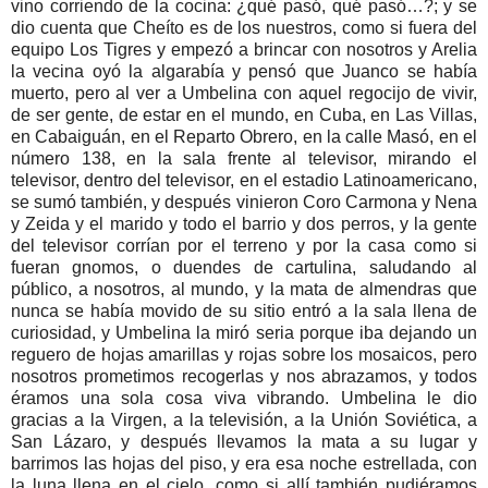
vino corriendo de la cocina: ¿qué pasó, qué pasó…?; y se
dio cuenta que Cheíto es de los nuestros, como si fuera del
equipo Los Tigres y empezó a brincar con nosotros y Arelia
la vecina oyó la algarabía y pensó que Juanco se había
muerto, pero al ver a Umbelina con aquel regocijo de vivir,
de ser gente, de estar en el mundo, en Cuba, en Las Villas,
en Cabaiguán, en el Reparto Obrero, en la calle Masó, en el
número 138, en la sala frente al televisor, mirando el
televisor, dentro del televisor, en el estadio Latinoamericano,
se sumó también, y después vinieron Coro Carmona y Nena
y Zeida y el marido y todo el barrio y dos perros, y la gente
del televisor corrían por el terreno y por la casa como si
fueran gnomos, o duendes de cartulina, saludando al
público, a nosotros, al mundo, y la mata de almendras que
nunca se había movido de su sitio entró a la sala llena de
curiosidad, y Umbelina la miró seria porque iba dejando un
reguero de hojas amarillas y rojas sobre los mosaicos, pero
nosotros prometimos recogerlas y nos abrazamos, y todos
éramos una sola cosa viva vibrando. Umbelina le dio
gracias a la Virgen, a la televisión, a la Unión Soviética, a
San Lázaro, y después llevamos la mata a su lugar y
barrimos las hojas del piso, y era esa noche estrellada, con
la luna llena en el cielo, como si allí también pudiéramos