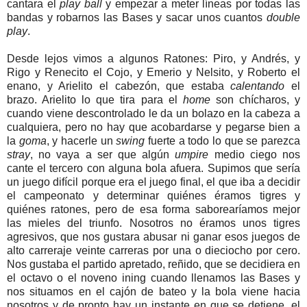
cantara el
play ball
y empezar a meter líneas por todas las
bandas y robarnos las Bases y sacar unos cuantos
double
play
.
Desde lejos vimos a algunos Ratones: Piro, y Andrés, y
Rigo y Renecito el Cojo, y Emerio y Nelsito, y Roberto el
enano, y Arielito el cabezón, que estaba
calentando
el
brazo. Arielito lo que tira para el
home
son chícharos, y
cuando viene descontrolado le da un bolazo en la cabeza a
cualquiera, pero no hay que acobardarse y pegarse bien a
la
goma
, y hacerle un
swing
fuerte a todo lo que se parezca
stray
, no vaya a ser que algún
umpire
medio ciego nos
cante el tercero con alguna bola afuera. Supimos que sería
un juego difícil porque era el juego final, el que iba a decidir
el campeonato y determinar quiénes éramos tigres y
quiénes ratones, pero de esa forma saborearíamos mejor
las mieles del triunfo. Nosotros no éramos unos tigres
agresivos, que nos gustara abusar ni ganar esos juegos de
alto carreraje veinte carreras por una o dieciocho por cero.
Nos gustaba el partido apretado, reñido, que se decidiera en
el octavo o el noveno ining cuando llenamos las Bases y
nos situamos en el cajón de bateo y la bola viene hacia
nosotros y de pronto hay un instante en que se detiene, el