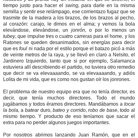
tiempo justo para hacer el
swing,
para darle en la misma
semilla y sentir ese relámpago, ese corrientazo fugaz que se
trasmite de la madera a los brazos, de los brazos al pecho,
al corazón: carajo, le dimos en el alma; y vemos la bola
elevándose, elevándose, un
jonrón
, o por lo menos un
tubey
, que impulse tres o cuatro carreras para el home, y los
Ratones se queden desanimados, sin energías para decir
que es
foul
ni nada por el estilo porque el batazo picó a más
de veinte metros de la raya, y se llevó en claro a Nelsito, el
Jardinero Izquierdo, tanto que si por ejemplo, Salamanca
estuviera allí describiendo el partido, no tuviera otro remedio
que decir se va elevaaaando, se va elevaaaando, y adiós
Lolita de mi vida, que es como nos gustan oír los jonrones.
El problema de nuestro equipo era que no tenía director, es
decir, que tenía muchos directores. Todo el mundo
jugábamos y todos éramos directores. Mandábamos a
tocar
la bola,
a
batear
duro,
bateo y corrido
,
robo de base
, todo al
mismo tiempo. Y producto de eso teníamos que sacar el
extra para no perder algunos juegos importantes.
Por nosotros abrimos lanzando Juan Ramón, que en el