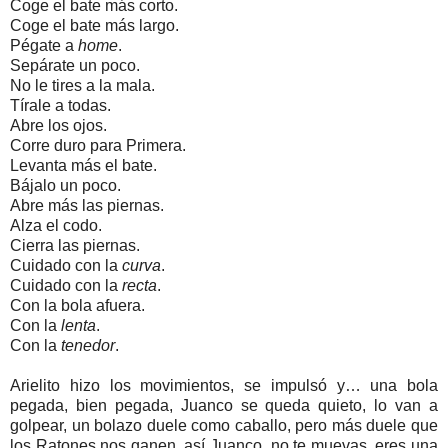
Coge el bate más corto.
Coge el bate más largo.
Pégate a
home
.
Sepárate un poco.
No le tires a la mala.
Tírale a todas.
Abre los ojos.
Corre duro para Primera.
Levanta más el bate.
Bájalo un poco.
Abre más las piernas.
Alza el codo.
Cierra las piernas.
Cuidado con la
curva
.
Cuidado con la
recta
.
Con la bola afuera.
Con la
lenta
.
Con la
tenedor
.
Arielito hizo los movimientos, se impulsó y… una bola
pegada, bien pegada, Juanco se queda quieto, lo van a
golpear, un bolazo duele como caballo, pero más duele que
los Ratones nos ganen, así Juanco, no te muevas, eres una