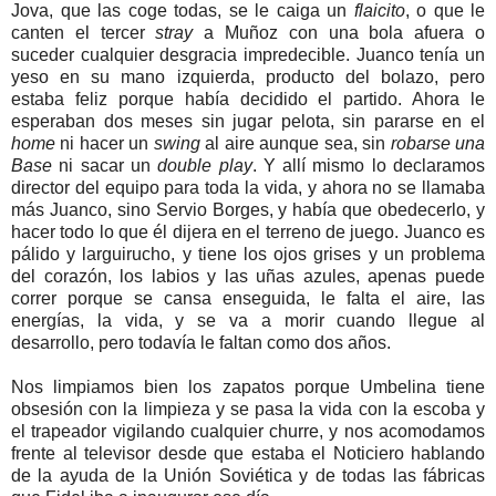
Jova, que las coge todas, se le caiga un
flaicito
, o que le
canten el tercer
stray
a Muñoz con una bola afuera o
suceder cualquier desgracia impredecible. Juanco tenía un
yeso en su mano izquierda, producto del bolazo, pero
estaba feliz porque había decidido el partido. Ahora le
esperaban dos meses sin jugar pelota, sin pararse en el
home
ni hacer un
swing
al aire aunque sea, sin
robarse una
Base
ni sacar un
double play
. Y allí mismo lo declaramos
director del equipo para toda la vida, y ahora no se llamaba
más Juanco, sino Servio Borges, y había que obedecerlo, y
hacer todo lo que él dijera en el terreno de juego. Juanco es
pálido y larguirucho, y tiene los ojos grises y un problema
del corazón, los labios y las uñas azules, apenas puede
correr porque se cansa enseguida, le falta el aire, las
energías, la vida, y se va a morir cuando llegue al
desarrollo, pero todavía le faltan como dos años.
Nos limpiamos bien los zapatos porque Umbelina tiene
obsesión con la limpieza y se pasa la vida con la escoba y
el trapeador vigilando cualquier churre, y nos acomodamos
frente al televisor desde que estaba el Noticiero hablando
de la ayuda de la Unión Soviética y de todas las fábricas