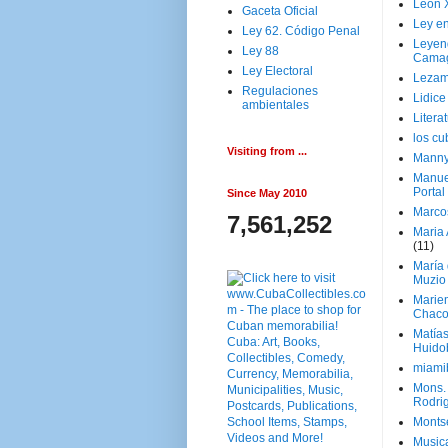
Leon 
Gaceta Oficial
Ley en
Ley 62. Código Penal
Leyen
Ley 88
Cama
Ley Electoral
Lezam
Regulaciones
Lidic
ambientales
Litera
los c
Visiting from ...
Manny
Manue
Portal
Since May 2010
Marco
7,561,252
Maria 
(11)
María
Muzio
Marie
Chaco
Matía
Huido
miami
Mons. 
Rodri
Monts
Music