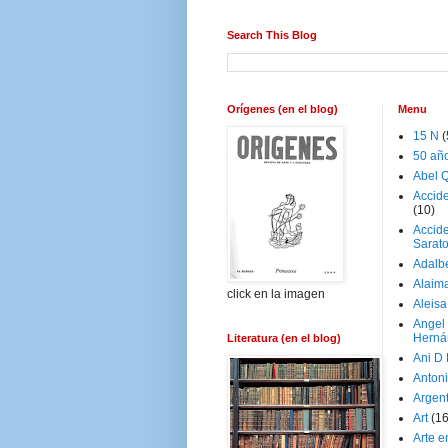
Search This Blog
Orígenes (en el blog)
Menu
15 N
(
50 añ
Abel Q
Accid
(10)
Accide
Sarat
Adalb
Alaim
click en la imagen
Aleisa
Angel
Herná
Literatura (en el blog)
Ani D
Antoni
Argen
Art
(1
Arte e