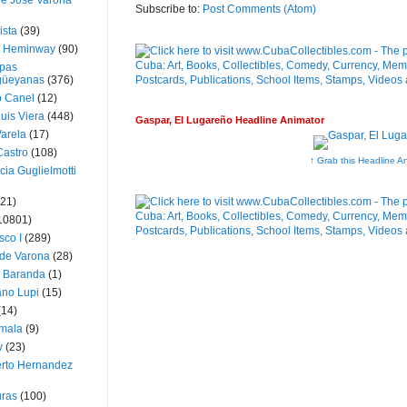
ue José Varona
Subscribe to:
Post Comments (Atom)
ista
(39)
t Heminway
(90)
pas
üeyanas
(376)
o Canel
(12)
Luis Viera
(448)
Gaspar, El Lugareño Headline Animator
Varela
(17)
Castro
(108)
↑ Grab this Headline A
cia Guglielmotti
(21)
10801)
sco I
(289)
 de Varona
(28)
a Baranda
(1)
ano Lupi
(15)
(14)
mala
(9)
v
(23)
erto Hernandez
ras
(100)