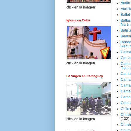
Audio
click en la imagen
Aureli
Ballet
Iglesia en Cuba
Baltas
Martín
Batist
Beaut
Bened
Renun
Caima
Cama
click en la imagen
Carlos
Tejera
Carna
La Virgen en Camagüey
Carna
Carna
Carna
Carna
Carna
Chile
Christ
(132)
click en la imagen
Chris
Churc