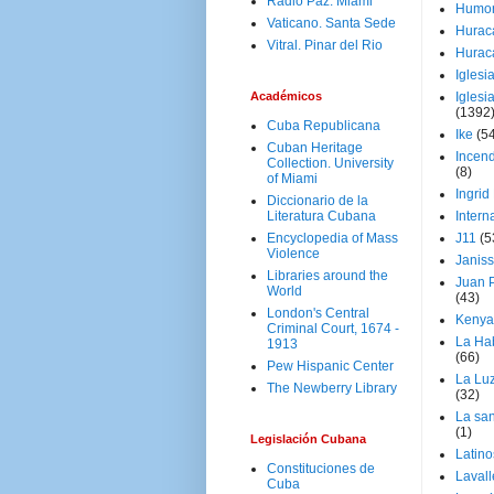
Radio Paz. Miami
Humo
Vaticano. Santa Sede
Hurac
Vitral. Pinar del Rio
Hurac
Iglesi
Académicos
Iglesi
(1392
Cuba Republicana
Ike
(5
Cuban Heritage
Incen
Collection. University
(8)
of Miami
Ingrid
Diccionario de la
Literatura Cubana
Intern
Encyclopedia of Mass
J11
(5
Violence
Janiss
Libraries around the
Juan P
World
(43)
London's Central
Kenya
Criminal Court, 1674 -
La Ha
1913
(66)
Pew Hispanic Center
La Lu
The Newberry Library
(32)
La san
(1)
Legislación Cubana
Latino
Constituciones de
Laval
Cuba