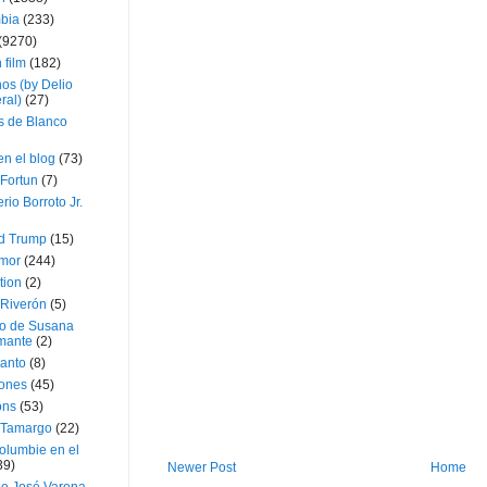
bia
(233)
(9270)
 film
(182)
os (by Delio
ral)
(27)
 de Blanco
en el blog
(73)
Fortun
(7)
rio Borroto Jr.
d Trump
(15)
Amor
(244)
tion
(2)
 Riverón
(5)
so de Susana
mante
(2)
canto
(8)
iones
(45)
ons
(53)
 Tamargo
(22)
olumbie en el
39)
Newer Post
Home