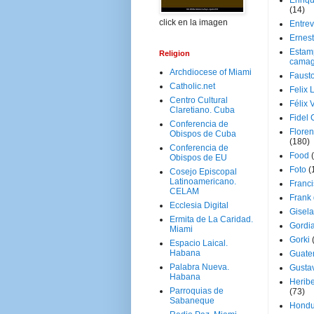
Enriq
(14)
click en la imagen
Entrev
Ernes
Estam
Religion
camag
Archdiocese of Miami
Faust
Catholic.net
Felix 
Centro Cultural
Félix 
Claretiano. Cuba
Fidel 
Conferencia de
Floren
Obispos de Cuba
(180)
Conferencia de
Food
Obispos de EU
Foto
(
Cosejo Episcopal
Latinoamericano.
Franci
CELAM
Frank
Ecclesia Digital
Gisel
Ermita de La Caridad.
Gordi
Miami
Gorki
Espacio Laical.
Habana
Guate
Palabra Nueva.
Gusta
Habana
Herib
Parroquias de
(73)
Sabaneque
Hondu