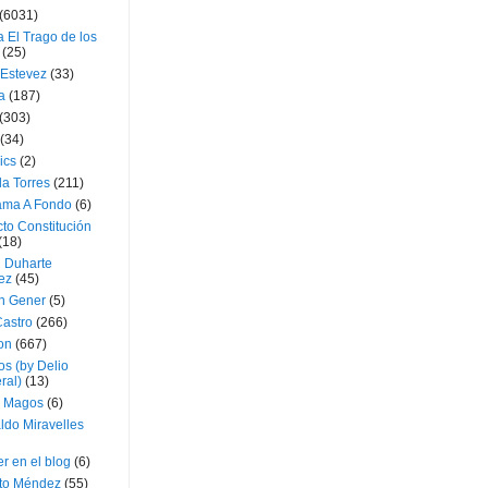
(6031)
 El Trago de los
(25)
 Estevez
(33)
a
(187)
(303)
(34)
ics
(2)
a Torres
(211)
ama A Fondo
(6)
to Constitución
(18)
l Duharte
ez
(45)
 Gener
(5)
Castro
(266)
on
(667)
os (by Delio
ral)
(13)
 Magos
(6)
ldo Miravelles
r en el blog
(6)
to Méndez
(55)