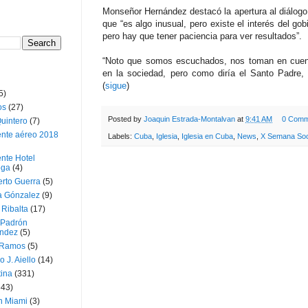
Monseñor Hernández destacó la apertura al diálogo 
que “es algo inusual, pero existe el interés del gob
pero hay que tener paciencia para ver resultados”.
“Noto que somos escuchados, nos toman en cue
en la sociedad, pero como diría el Santo Padre, u
(
sigue
)
5)
os
(27)
Posted by
Joaquin Estrada-Montalvan
at
9:41 AM
0 Comm
uintero
(7)
ente aéreo 2018
Labels:
Cuba
,
Iglesia
,
Iglesia en Cuba
,
News
,
X Semana Soc
nte Hotel
oga
(4)
erto Guerra
(5)
a Gónzalez
(9)
 Ribalta
(17)
 Padrón
ndez
(5)
 Ramos
(5)
o J. Aiello
(14)
tina
(331)
643)
n Miami
(3)