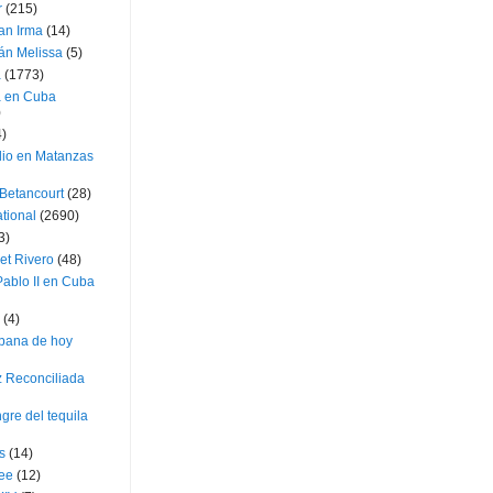
r
(215)
an Irma
(14)
án Melissa
(5)
a
(1773)
a en Cuba
)
4)
dio en Matanzas
 Betancourt
(28)
ational
(2690)
3)
et Rivero
(48)
ablo II en Cuba
(4)
bana de hoy
z Reconciliada
gre del tequila
s
(14)
lee
(12)