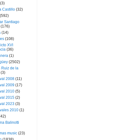
(3)
a Castillo
(32)
(592)
ar Santiago
(176)
a
(14)
ies
(108)
icto XVI
cia
(36)
nera
(1)
güey
(2502)
 Ruiz de la
(3)
val 2008
(11)
val 2009
(17)
val 2010
(5)
val 2015
(2)
val 2023
(3)
vales 2010
(1)
(42)
ina Balinotti
tmas music
(23)
h
(1838)