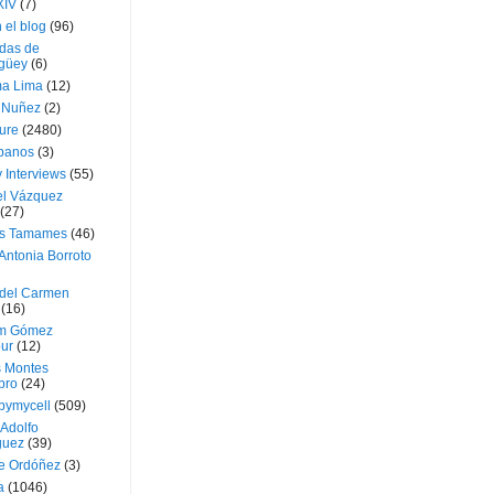
XIV
(7)
 el blog
(96)
das de
güey
(6)
a Lima
(12)
e Nuñez
(2)
ture
(2480)
ubanos
(3)
 Interviews
(55)
l Vázquez
(27)
s Tamames
(46)
Antonia Borroto
 del Carmen
(16)
m Gómez
ur
(12)
s Montes
bro
(24)
bymycell
(509)
Adolfo
guez
(39)
e Ordóñez
(3)
a
(1046)