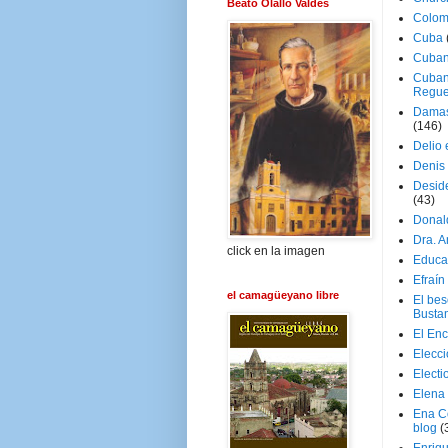
Beato Olallo Valdés
Colom
Cuba
Cuban
Cuban
Regue
Damas
(146)
Delio 
Denis 
Deside
(43)
Donal
Dra. 
click en la imagen
Educa
Efraín
el camagüeyano libre
El be
Busta
El En
Elecc
Electi
Elena
Ena C
blog
(