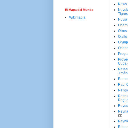
News
Novela
El Mapa del Mundo
Tigres
Wikimapia
Nuvia
Obam
Oikos
Olallo
Olymp
Orland
Progr
Proyec
Cuba
Rafae
Jimén
Ramon
Raul 
Religi
Retrat
Regue
Reyes
Reyna
(3)
Reynie
Rober