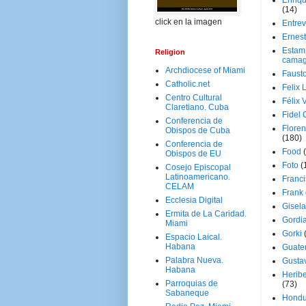
Enriq
(14)
click en la imagen
Entrev
Ernes
Estam
Religion
camag
Archdiocese of Miami
Faust
Catholic.net
Felix 
Centro Cultural
Félix 
Claretiano. Cuba
Fidel 
Conferencia de
Floren
Obispos de Cuba
(180)
Conferencia de
Food
Obispos de EU
Foto
(
Cosejo Episcopal
Latinoamericano.
Franci
CELAM
Frank
Ecclesia Digital
Gisel
Ermita de La Caridad.
Gordi
Miami
Gorki
Espacio Laical.
Habana
Guate
Palabra Nueva.
Gusta
Habana
Herib
Parroquias de
(73)
Sabaneque
Hondu