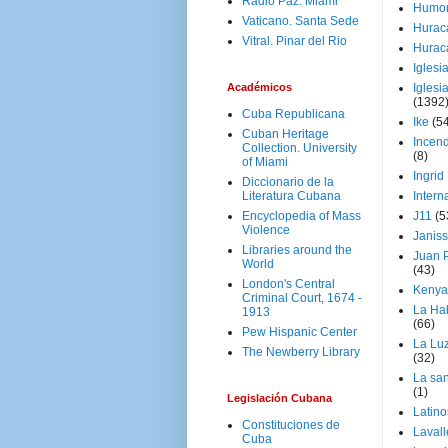
Radio Paz. Miami
Humo
Vaticano. Santa Sede
Hurac
Vitral. Pinar del Rio
Hurac
Iglesi
Académicos
Iglesi
(1392
Cuba Republicana
Ike
(5
Cuban Heritage
Incen
Collection. University
(8)
of Miami
Ingrid
Diccionario de la
Literatura Cubana
Intern
Encyclopedia of Mass
J11
(5
Violence
Janiss
Libraries around the
Juan P
World
(43)
London's Central
Kenya
Criminal Court, 1674 -
La Ha
1913
(66)
Pew Hispanic Center
La Lu
The Newberry Library
(32)
La san
(1)
Legislación Cubana
Latino
Constituciones de
Laval
Cuba