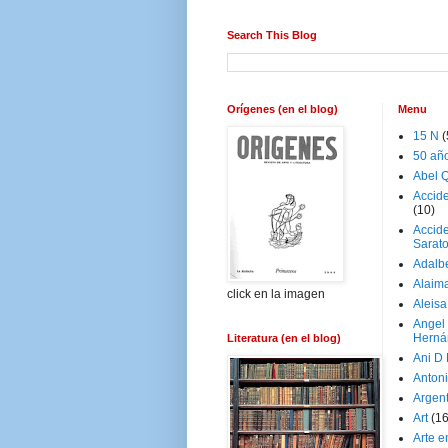
Search This Blog
Orígenes (en el blog)
Menu
15 N
(
50 añ
Abel Q
Accid
(10)
Accide
Sarat
Adalb
Alaim
click en la imagen
Aleisa
Angel
Herná
Literatura (en el blog)
Ani D
Antoni
Argen
Art
(1
Arte e