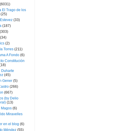
(6031)
 El Trago de los
(25)
 Estevez
(33)
a
(187)
(303)
(34)
ics
(2)
a Torres
(211)
ama A Fondo
(6)
to Constitución
(18)
l Duharte
ez
(45)
 Gener
(5)
Castro
(266)
on
(667)
os (by Delio
ral)
(13)
 Magos
(6)
ldo Miravelles
r en el blog
(6)
to Méndez
(55)