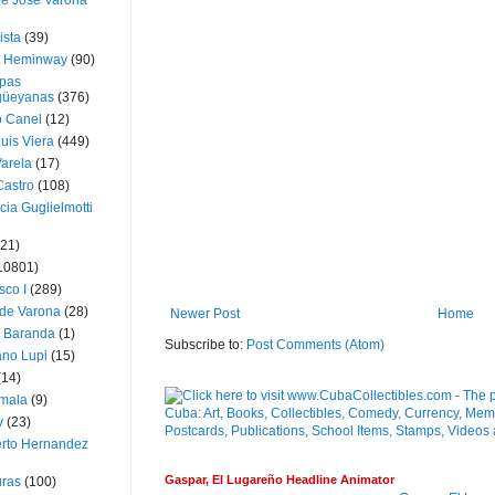
ue José Varona
ista
(39)
t Heminway
(90)
pas
üeyanas
(376)
o Canel
(12)
Luis Viera
(449)
Varela
(17)
Castro
(108)
cia Guglielmotti
(21)
10801)
sco I
(289)
 de Varona
(28)
Newer Post
Home
a Baranda
(1)
Subscribe to:
Post Comments (Atom)
ano Lupi
(15)
(14)
mala
(9)
v
(23)
erto Hernandez
Gaspar, El Lugareño Headline Animator
ras
(100)