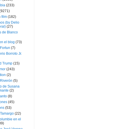
bia
(233)
(9271)
 film
(182)
os (by Delio
ral)
(27)
 de Blanco
en el blog
(73)
Fortun
(7)
rio Borroto Jr.
d Trump
(15)
Amor
(243)
tion
(2)
 Riverón
(5)
so de Susana
mante
(2)
canto
(8)
iones
(45)
ons
(53)
 Tamargo
(22)
olumbie en el
39)