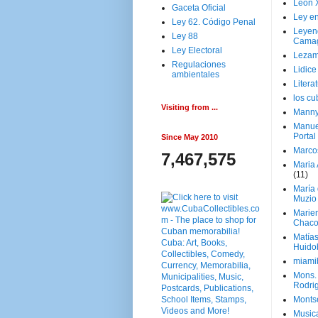
Leon 
Gaceta Oficial
Ley en
Ley 62. Código Penal
Leyen
Ley 88
Cama
Ley Electoral
Lezam
Regulaciones
Lidic
ambientales
Litera
los c
Visiting from ...
Manny
Manue
Portal
Since May 2010
Marco
7,467,575
Maria 
(11)
María
Muzio
Marie
Chaco
Matía
Huido
miami
Mons. 
Rodri
Monts
Music