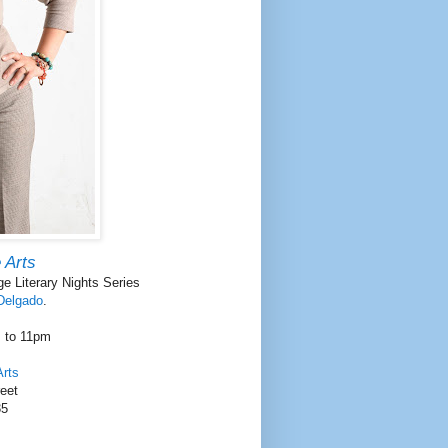
 Arts
age Literary Nights Series
Delgado
.
m to 11pm
Arts
eet
35