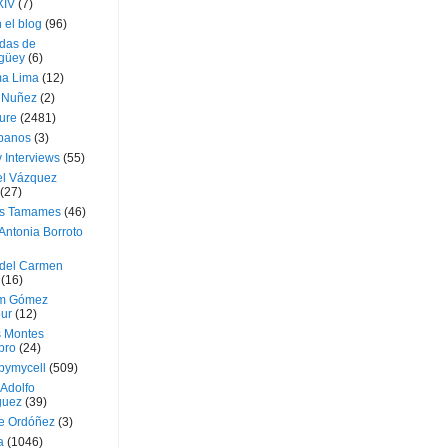
XIV
(7)
 el blog
(96)
das de
güey
(6)
a Lima
(12)
e Nuñez
(2)
ture
(2481)
ubanos
(3)
 Interviews
(55)
l Vázquez
(27)
s Tamames
(46)
Antonia Borroto
 del Carmen
(16)
m Gómez
ur
(12)
s Montes
bro
(24)
bymycell
(509)
Adolfo
guez
(39)
e Ordóñez
(3)
a
(1046)