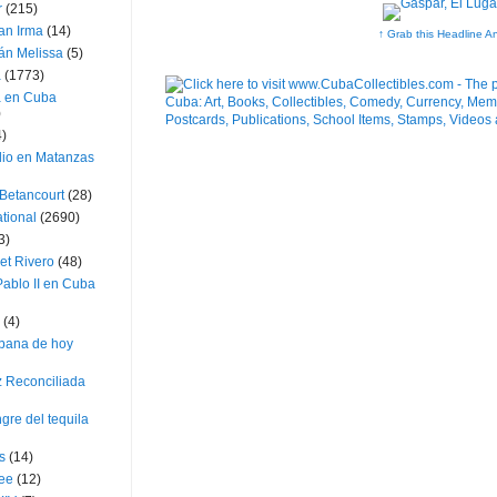
r
(215)
an Irma
(14)
↑ Grab this Headline A
án Melissa
(5)
a
(1773)
a en Cuba
)
4)
dio en Matanzas
 Betancourt
(28)
ational
(2690)
3)
et Rivero
(48)
ablo II en Cuba
(4)
bana de hoy
z Reconciliada
gre del tequila
s
(14)
lee
(12)