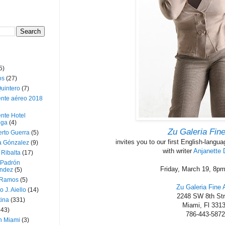
5)
os
(27)
uintero
(7)
ente aéreo 2018
nte Hotel
oga
(4)
Zu Galeria Fine
erto Guerra
(5)
invites you to our first English-langu
a Gónzalez
(9)
with writer
Anjanette 
 Ribalta
(17)
 Padrón
Friday, March 19, 8p
ndez
(5)
 Ramos
(5)
Zu Galeria Fine 
o J. Aiello
(14)
2248 SW 8th Str
tina
(331)
Miami, Fl 331
643)
786-443-5872
n Miami
(3)