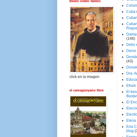
Beato Olallo Valdés
Colom
Cuba
Cuban
Cuban
Regue
Damas
(146)
Delio 
Denis 
Deside
(43)
Donal
Dra. 
click en la imagen
Educa
Efraín
el camagüeyano libre
El be
Busta
El En
Elecc
Electi
Elena
Ena C
blog
(