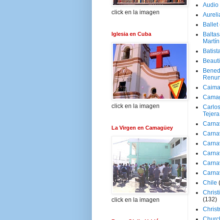
Audio
click en la imagen
Aureli
Ballet
Iglesia en Cuba
Baltas
Martín
Batist
Beaut
Bened
Renun
Caima
Cama
click en la imagen
Carlos
Tejera
Carna
La Virgen en Camagüey
Carna
Carna
Carna
Carna
Carna
Chile
Christ
(132)
click en la imagen
Chris
Churc