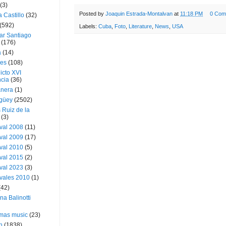
(3)
Posted by
Joaquin Estrada-Montalvan
at
11:18 PM
0 Com
a Castillo
(32)
(592)
Labels:
Cuba
,
Foto
,
Literature
,
News
,
USA
ar Santiago
(176)
a
(14)
ies
(108)
icto XVI
cia
(36)
nera
(1)
güey
(2502)
 Ruiz de la
(3)
val 2008
(11)
val 2009
(17)
val 2010
(5)
val 2015
(2)
val 2023
(3)
vales 2010
(1)
(42)
ina Balinotti
tmas music
(23)
h
(1838)