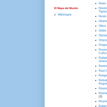
News
Novela
El Mapa del Mundo
Tigres
Wikimapia
Nuvia
Obam
Oikos
Olallo
Olymp
Orland
Progr
Proyec
Cuba
Rafae
Jimén
Ramon
Raul 
Religi
Retrat
Regue
Reyes
Reyna
(3)
Reynie
Rober