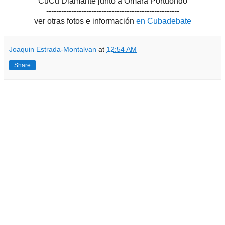
CuCu Diamante junto a Omara Portuondo
-----------------------------------------------------
ver otras fotos e información
en Cubadebate
Joaquin Estrada-Montalvan
at
12:54 AM
Share